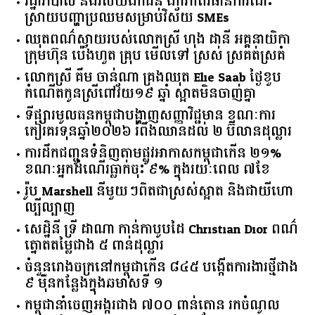
រដ្ឋាភិបាល​ ​និង​វិស័យ​ឯកជន ​ឯកភាព​វិធានការ​ដោះ
ស្រាយ​បញ្ហា​ប្រឈម​​សម្រាប់​វិស័យ​ ​SMEs​
ឈុតពណ៌ស្វាយរបស់លោកស្រី ហុង ដានី អគ្គ​នាយិកា​
ក្រុមហ៊ុន ប៉េងហួត គ្រុប មើលទៅ ស្រស់ ស្រគត់ស្រគំ
លោកស្រី គឹម ចាន់ណា គ្រងឈុត Elie Saab ថ្ងៃខួប
កំណើតកូនស្រីពៅវ័យ១៩ ឆ្នាំ ស្អាតមិនចាញ់គ្នា
ទីផ្សារ​មូលធន​កម្ពុជា​បង្ហាញ​សញ្ញា​វិជ្ជមាន​ ​ខណៈ​ការ​
កៀរគរ​ទុន​ឆ្នាំ​២០២៦​ ​រំពឹង​ឈានដល់​ ​២​ ​ប៊ីលាន​ដុល្លារ​
ការដឹកជញ្ជូនទំនិញតាមផ្លូវអាកាសកម្ពុជាកើន ២១%
ខណៈអ្នកដំណើរធ្លាក់ចុះ ៩% ក្នុងរយៈពេល ៧ខែ
រ៉ូប Marshell នីមួយៗពិតជាស្រស់ស្អាត និងជាយីហោ
ល្បីល្បាញ
សេដ្ឋិនី ទ្រី ដាណា កាន់កាបូបដៃ Christian Dior ពណ៌
ត្នោតតម្លៃជាង ៥ ពាន់ដុល្លារ
ចំនួន​រោងចក្រ​នៅ​កម្ពុជា​កើន​ ​៨៤៥​ ​បង្កើត​ការងារ​ថ្មី​ជាង​
​៩​ ​ម៉ឺន​កន្លែង​ក្នុង​ឆមាស​ទី ​១​
កម្ពុជានាំចេញអង្ករជាង ៧០០ ពាន់តោន រកចំណូល