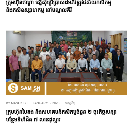
ក្រុមហ៊ុនឥណ្ឌា ស្នើសុំប្រើប្រាស់ដីអភិវឌ្ឍន៍វិស័យកសិកម្ម
និងកសិឧស្សាហកម្ម នៅមណ្ឌលគីរី
BY
MANUK BEE
JANUARY 5, 2026
សេដ្ឋកិច្ច
ក្រុមហ៊ុនបៃតង និងសហគមន៍កសិកម្មចំនួន ២ ចុះកិច្ចសន្យា
បន្ថែមទំហំជិត ៧ លានដុល្លារ