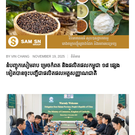
BY
VIN CHANG
NOVEMBER 19, 2025
ព័ត៌មាន
នំ​បញ្ចុក​សៀមរាប ម្រេច​កំពត និងផលិតផលកម្ពុជា ១៨ ផ្សេង
ទៀតបានចុះបញ្ជីជាផលិតផលអត្តសញ្ញាណជាតិ