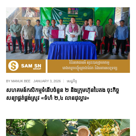
BY
MANUK BEE
JANUARY 3, 2026
សេដ្ឋកិច្ច
សហគមន៍កសិកម្មទំនើបចំនួន ២ និងក្រុមហ៊ុនបៃតង ចុះកិច្ច
សន្យាផ្គត់ផ្គង់ស្រូវ «ទំហំ ២,៤ លានដុល្លារ»