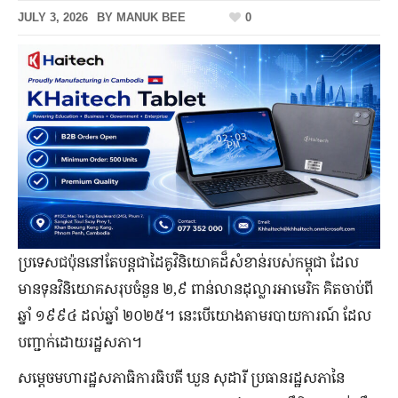
JULY 3, 2026
BY
MANUK BEE
0
ប្រទេសជប៉ុននៅតែបន្តជាដៃគូវិនិយោគដ៏សំខាន់របស់កម្ពុជា ដែល
មានទុនវិនិយោគសរុបចំនួន ២,៩ ពាន់លានដុល្លារអាមេរិក គិតចាប់ពី
ឆ្នាំ ១៩៩៤ ដល់ឆ្នាំ ២០២៥។ នេះបើយោងតាមរបាយការណ៍ ដែល
បញ្ជាក់ដោយរដ្ឋសភា។
សម្តេចមហារដ្ឋសភាធិការធិបតី ឃួន សុដារី ប្រធានរដ្ឋសភានៃ