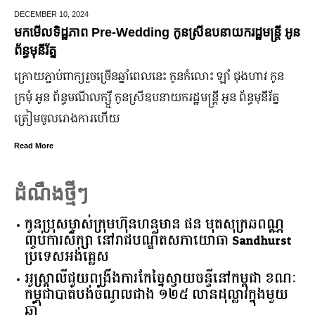
JUNE 25,
2024
មកដឹងប្រាក់ចំណេញសុទ្ធរបស់ក្រុមហ៊ុន Ford ពីឆ្នាំ២០១០ ដល់
ឆ្នាំ២០២៤
ក្រុមហ៊ុន Ford Motor ទទួលប្រាក់ចំណេញសរុបប្រចាំឆ្នាំមានការកើន
ឡើង បើទោះបីវិបត្តិសេដ្ឋកិច្ចពិភពលោកមិនទាន់មានស្ថានភាពល្អ
ប្រសើរ។
Read More
ដំណឹងថ្មីៗ
កូនប្រុសម្ចាស់ក្រុមហ៊ុនហនុមាន ផន មុតសុក្រឆពណ្ណ
ញ្ចប់ការសិក្សា នៅរាជបណ្ឌិតសភាយោធា Sandhurst
ប្រទេសអង់គ្លេស
អូស្ត្រាលី​ជួយ​ពង្រឹង​ការ​កែច្នៃ​ស្វាយចន្ទី​នៅ​កម្ពុជា​ ​ខណៈ​
កម្ពុជា​បាត់បង់​ចំណូល​ជាង​ ​១២៥​ ​លាន​ដុល្លារ​ក្នុង​មួយ​
ឆ្នាំ​