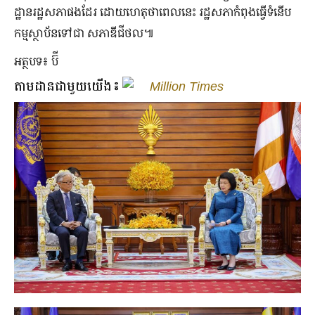
ដ្ឋានរដ្ឋសភាផងដែរ ដោយហេតុថាពេលនេះ រដ្ឋសភាកំពុងធ្វើទំនើប
កម្មស្ថាប័នទៅជា សភាឌីជីថល៕
អត្ថបទ៖ ប៊ី
តាមដានជាមួយយើង៖
Million Times