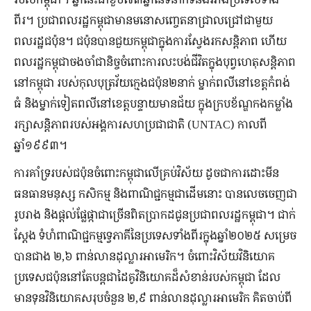
ពីរ។ ប្រជាពលរដ្ឋកម្ពុជាមានមនោសញ្ចេតនាជ្រាលជ្រៅជាមួយ
ពលរដ្ឋជប៉ុន។ ជប៉ុនបានជួយកម្ពុជាក្នុងការស្វែងរកសន្តិភាព ហើយ
ពលរដ្ឋកម្ពុជាចងចាំជានិច្ចចំពោះការលះបង់ជីវិតក្នុងបុព្វហេតុសន្តិភាព
នៅកម្ពុជា របស់កុលបុត្រវ័យក្មេងជប៉ុន២នាក់ ម្នាក់ពលីនៅខេត្តកំពង់
ធំ និងម្នាក់ទៀតពលីនៅខេត្តបន្ទាយមានជ័យ ក្នុងក្របខ័ណ្ឌកងកម្លាំង
រក្សាសន្តិភាពរបស់អង្គការសហប្រជាជាតិ (UNTAC) កាលពី
ឆ្នាំ១៩៩៣។
ការគាំទ្ររបស់ជប៉ុនចំពោះកម្ពុជាលើគ្រប់វិស័យ ដូចជាការដោះមីន
ធនធានមនុស្ស កសិកម្ម និងពាណិជ្ជកម្មជាដើមនោះ បានលេចចេញជា
រូបរាង និងផ្តល់ផ្លែផ្កាជាច្រើនពិតប្រាកដជូនប្រជាពលរដ្ឋកម្ពុជា។ ជាក់
ស្តែង ទំហំពាណិជ្ជកម្មទ្វេភាគីនៃប្រទេសទាំងពីរក្នុងឆ្នាំ២០២៥ សម្រេច
បានជាង ២,៦ ពាន់លានដុល្លារអាមេរិក។ ចំពោះវិស័យវិនិយោគ
ប្រទេសជប៉ុននៅតែបន្តជាដៃគូវិនិយោគដ៏សំខាន់របស់កម្ពុជា ដែល
មានទុនវិនិយោគសរុបចំនួន ២,៩ ពាន់លានដុល្លារអាមេរិក គិតចាប់ពី