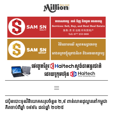
ជប៉ុនបោះទុនវិនិយោគសរុបចំនួន ២,៩ ពាន់លានដុល្លារនៅកម្ពុជា
គិតចាប់ពីឆ្នាំ ១៩៩៤ ដល់ឆ្នាំ ២០២៥