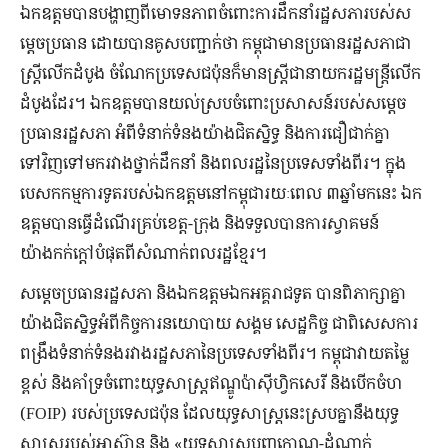
ឯកឧត្តមបានបង្ហាញពីមោទនភាពចំពោះការដឹកនាំរដ្ឋសភារបស់ស
ម្តេចប្រធាន ដោយបានគូសបញ្ជាក់ថា កម្ពុជាមានប្រធានរដ្ឋសភាជា
ស្ត្រីលើកដំបូង ចំណែកប្រទេសជប៉ុនក៏មានស្ត្រីជានាយករដ្ឋមន្ត្រីលើក
ដំបូងដែរ។ ឯកឧត្តមបានយល់ស្របចំពោះប្រសាសន៍របស់សម្តេច
ប្រធានរដ្ឋសភា អំពីទំនាក់ទំនងយ៉ាងជិតស្និទ្ធ និងការជឿជាក់គ្នា
ទៅវិញទៅមករវាងថ្នាក់ដឹកនាំ និងពលរដ្ឋនៃប្រទេសទាំងពីរ។ ក្នុង
បេសកកម្មការទូតរបស់ឯកឧត្តមនៅកម្ពុជារយៈពេល ៣ឆ្នាំមកនេះ ឯក
ឧត្តមបានធ្វើដំណើរគ្រប់ខេត្ត-ក្រុង និងទទួលបានការស្វាគមន៍
យ៉ាងកក់ក្តៅបំផុតពីសំណាក់ពលរដ្ឋខ្មែរ។
សម្តេចប្រធានរដ្ឋសភា និងឯកឧត្តមឯកអគ្គរាជទូត បានពិភាក្សាគ្នា
យ៉ាងជិតស្និទ្ធអំពីកិច្ចការនយោបាយ សង្គម សេដ្ឋកិច្ច ជាពិសេសការ
ពង្រឹងទំនាក់ទំនងរវាងរដ្ឋសភានៃប្រទេសទាំងពីរ។ កម្ពុជាវាយតម្លៃ
ខ្ពស់ និងគាំទ្រចំពោះយុទ្ធសាស្ត្រឥណ្ឌូប៉ាស៊ីហ្វិកសេរី និងបើកចំហ
(FOIP) របស់ប្រទេសជប៉ុន ដែលយុទ្ធសាស្ត្រនេះស្របគ្នានឹងយុទ្ធ
សាស្ត្ររបស់អាស៊ាន និង «យុទ្ធសាស្ត្របញ្ចកោណ-ដំណាក់