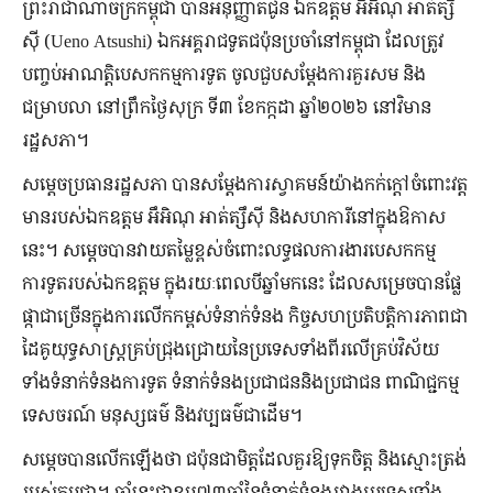
ព្រះរាជាណាចក្រកម្ពុជា បានអនុញ្ញាតជូន ឯកឧត្តម អឹអិណុ អាត់ត្សឹ
ស៊ី (Ueno Atsushi) ឯកអគ្គរាជទូតជប៉ុនប្រចាំនៅកម្ពុជា ដែលត្រូវ
បញ្ចប់អាណត្តិបេសកកម្មការទូត ចូលជួបសម្តែងការគួរសម និង
ជម្រាបលា នៅព្រឹកថ្ងៃសុក្រ ទី៣ ខែកក្កដា ឆ្នាំ២០២៦ នៅវិមាន
រដ្ឋសភា។
សម្តេចប្រធានរដ្ឋសភា បានសម្តែងការស្វាគមន៍យ៉ាងកក់ក្តៅចំពោះវត្ត
មានរបស់ឯកឧត្តម អឹអិណុ អាត់ត្សឹស៊ី និងសហការីនៅក្នុងឱកាស
នេះ។ សម្តេចបានវាយតម្លៃខ្ពស់ចំពោះលទ្ធផលការងារបេសកកម្ម
ការទូតរបស់ឯកឧត្តម ក្នុងរយៈពេលបីឆ្នាំមកនេះ ដែលសម្រេចបានផ្លែ
ផ្កាជាច្រើនក្នុងការលើកកម្ពស់ទំនាក់ទំនង កិច្ចសហប្រតិបត្តិការភាពជា
ដៃគូយុទ្ធសាស្ត្រគ្រប់ជ្រុងជ្រោយនៃប្រទេសទាំងពីរលើគ្រប់វិស័យ
ទាំងទំនាក់ទំនងការទូត ទំនាក់ទំនងប្រជាជននិងប្រជាជន ពាណិជ្ជកម្ម
ទេសចរណ៍ មនុស្សធម៌ និងវប្បធម៌ជាដើម។
សម្តេចបានលើកឡើងថា ជប៉ុនជាមិត្តដែលគួរឱ្យទុកចិត្ត និងស្មោះត្រង់
របស់កម្ពុជា។ ឆ្នាំនេះជាខួប៧៣ឆ្នាំនៃទំនាក់ទំនងរវាងប្រទេសទាំង