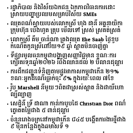
រដ្ឋាភិបាល​ ​និង​វិស័យ​ឯកជន ​ឯកភាព​វិធានការ​ដោះ
ស្រាយ​បញ្ហា​ប្រឈម​​សម្រាប់​វិស័យ​ ​SMEs​
ឈុតពណ៌ស្វាយរបស់លោកស្រី ហុង ដានី អគ្គ​នាយិកា​
ក្រុមហ៊ុន ប៉េងហួត គ្រុប មើលទៅ ស្រស់ ស្រគត់ស្រគំ
លោកស្រី គឹម ចាន់ណា គ្រងឈុត Elie Saab ថ្ងៃខួប
កំណើតកូនស្រីពៅវ័យ១៩ ឆ្នាំ ស្អាតមិនចាញ់គ្នា
ទីផ្សារ​មូលធន​កម្ពុជា​បង្ហាញ​សញ្ញា​វិជ្ជមាន​ ​ខណៈ​ការ​
កៀរគរ​ទុន​ឆ្នាំ​២០២៦​ ​រំពឹង​ឈានដល់​ ​២​ ​ប៊ីលាន​ដុល្លារ​
ការដឹកជញ្ជូនទំនិញតាមផ្លូវអាកាសកម្ពុជាកើន ២១%
ខណៈអ្នកដំណើរធ្លាក់ចុះ ៩% ក្នុងរយៈពេល ៧ខែ
រ៉ូប Marshell នីមួយៗពិតជាស្រស់ស្អាត និងជាយីហោ
ល្បីល្បាញ
សេដ្ឋិនី ទ្រី ដាណា កាន់កាបូបដៃ Christian Dior ពណ៌
ត្នោតតម្លៃជាង ៥ ពាន់ដុល្លារ
ចំនួន​រោងចក្រ​នៅ​កម្ពុជា​កើន​ ​៨៤៥​ ​បង្កើត​ការងារ​ថ្មី​ជាង​
​៩​ ​ម៉ឺន​កន្លែង​ក្នុង​ឆមាស​ទី ​១​