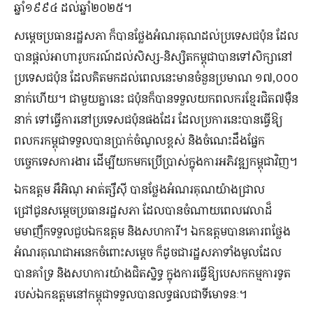
ឆ្នាំ១៩៩៤ ដល់ឆ្នាំ២០២៥។
សម្តេចប្រធានរដ្ឋសភា ក៏បានថ្លែងអំណរគុណដល់ប្រទេសជប៉ុន ដែល
បានផ្តល់អាហារូបករណ៍ដល់សិស្ស-និស្សិតកម្ពុជាបានទៅសិក្សានៅ
ប្រទេសជប៉ុន ដែលគិតមកដល់ពេលនេះមានចំនួនប្រមាណ ១៧,០០០
នាក់ហើយ។ ជាមួយគ្នានេះ ជប៉ុនក៏បានទទួលយកពលករខ្មែរជិត៧ម៉ឺន
នាក់ ទៅធ្វើការនៅប្រទេសជប៉ុនផងដែរ ដែលប្រការនេះបានធ្វើឱ្យ
ពលករកម្ពុជាទទួលបានប្រាក់ចំណូលខ្ពស់ និងចំណេះដឹងផ្នែក
បច្ចេកទេសការងារ ដើម្បីយកមកប្រើប្រាស់ក្នុងការអភិវឌ្ឍកម្ពុជាវិញ។
ឯកឧត្តម អឹអិណុ អាត់ត្សឹស៊ី បានថ្លែងអំណរគុណយ៉ាងជ្រាល
ជ្រៅជូនសម្តេចប្រធានរដ្ឋសភា ដែលបានចំណាយពេលវេលាដ៏
មមាញឹកទទួលជួបឯកឧត្តម និងសហការី។ ឯកឧត្តមបានគោរពថ្លែង
អំណរគុណជាអនេកចំពោះសម្តេច ក៏ដូចជារដ្ឋសភាទាំងមូលដែល
បានគាំទ្រ និងសហការយ៉ាងជិតស្និទ្ធ ក្នុងការធ្វើឱ្យបេសកកម្មការទូត
របស់ឯកឧត្តមនៅកម្ពុជាទទួលបានលទ្ធផលជាទីមោទនៈ។