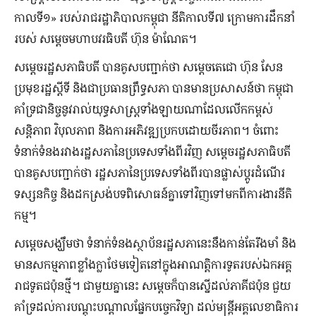
កាលទី១» របស់រាជរដ្ឋាភិបាលកម្ពុជា នីតិកាលទី៧ ក្រោមការដឹកនាំ
របស់ សម្តេចមហាបវរធិបតី ហ៊ុន ម៉ាណែត។
សម្តេចរដ្ឋសភាធិបតី បានគូសបញ្ជាក់ថា សម្តេចតេជោ ហ៊ុន សែន
ប្រមុខរដ្ឋស្តីទី និងជាប្រធានព្រឹទ្ធសភា បានមានប្រសាសន៍ថា កម្ពុជា
គាំទ្រជានិច្ចនូវរាល់យុទ្ធសាស្ត្រទាំងឡាយណាដែលលើកកម្ពស់
សន្តិភាព វិបុលភាព និងការអភិវឌ្ឍប្រកបដោយចីរភាព។ ចំពោះ
ទំនាក់ទំនងរវាងរដ្ឋសភានៃប្រទេសទាំងពីរវិញ សម្តេចរដ្ឋសភាធិបតី
បានគូសបញ្ជាក់ថា រដ្ឋសភានៃប្រទេសទាំងពីរបានផ្លាស់ប្តូរដំណើរ
ទស្សនកិច្ច និងដកស្រង់បទពិសោធន៍គ្នាទៅវិញទៅមកពីការងារនីតិ
កម្ម។
សម្តេចសង្ឃឹមថា ទំនាក់ទំនងស្ថាប័នរដ្ឋសភានេះនឹងកាន់តែរឹងមាំ និង
មានសកម្មភាពខ្លាំងក្លាថែមទៀតនៅក្នុងអាណត្តិការទូតរបស់ឯកអគ្គ
រាជទូតជប៉ុនថ្មី។ ជាមួយគ្នានេះ សម្តេចក៏បានស្នើដល់ភាគីជប៉ុន ជួយ
គាំទ្រដល់ការបណ្តុះបណ្តាលផ្នែកបច្ចេកវិទ្យា ដល់មន្ត្រីអគ្គលេខាធិការ