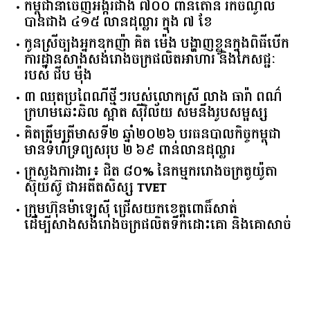
កម្ពុជានាំចេញអង្ករជាង ៧០០ ពាន់តោន រកចំណូល
បានជាង ៤១៥ លានដុល្លារ ក្នុង ៧ ខែ
កូនស្រីច្បងអ្នកឧកញ៉ា គិត ម៉េង បង្ហាញខ្លួនក្នុងពិធីបើក
ការដ្ឋានសាងសង់រោងចក្រផលិតអាហារ និងភេសជ្ជៈ
របស់ ជីប ម៉ុង
៣ ឈុតប្រពៃណីថ្មីៗរបស់លោកស្រី លាង ធារ៉ា ពណ៌
ក្រហមឆេះឆិល ស្អាត ​ស៊ីវិល័យ សមនឹងរូបសម្ផស្ស
គិត​ត្រឹមត្រីមាស​ទី​២​ ​ឆ្នាំ​២០២៦​ បរធន​បាលកិច្ច​កម្ពុជា​ ​
មាន​ទំហំ​ទ្រព្យ​សរុប​ ​២.៦៩​ ​ពាន់លាន​ដុល្លារ​
ក្រសួង​ការងារ​៖ ​ជិត​ ​៨០​% ​នៃ​កម្មករ​រោងចក្រ​តូយ៉ូតា ​
ស៊ុយ​ស៊ូ ​ជា​អតីត​សិស្ស​ ​TVET​
ក្រុមហ៊ុន​ម៉ាឡេស៊ី ជ្រើសយកខេត្ដពោធិ៍សាត់
ដើម្បីសាងសង់រោងចក្រផលិតទឹកដោះគោ និងគោសាច់