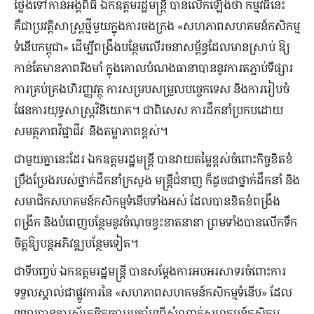
ថ្លែងទៅកាន់អង្គពិធី ឯកឧត្តមរដ្ឋមន្ត្រី បានលើកឡើងថា កម្មវិធីនេះ
គឺជាប្រវត្តិសាស្ត្រថ្មីមួយក្នុងការចងក្រង «សហភាពសហគមន៍កសិកម្ម
ទំនើបកម្ពុជា» ដើម្បីពង្រឹងបន្ថែមលើរចនាសម្ព័ន្ធដែលមានស្រាប់ ឱ្យ
កាន់តែមានភាពរឹងមាំ ក្នុងគោលបំណងធានាបាននូវការតភ្ជាប់ទីផ្សារ
ការគ្រប់គ្រងហិរញ្ញវត្ថុ ការសម្របសម្រួលបច្ចេកទេស និងការរៀបចំ
ផែនការយុទ្ធសាស្ត្រវិនិយោគ។ ជាពិសេស ការដឹកនាំប្រកបដោយ
សមត្ថភាពវិជ្ជាជីវៈ និងតម្លាភាពខ្ពស់។
ជាមួយគ្នានេះដែរ ឯកឧត្តមរដ្ឋមន្ត្រី បានវាយតម្លៃខ្ពស់ចំពោះកិច្ចខិតខំ
ប្រឹងប្រែងរបស់ថ្នាក់ដឹកនាំក្រសួង មន្ត្រីជំនាញ ក៏ដូចជាថ្នាក់ដឹកនាំ និង
សមាជិកសហគមន៍កសិកម្មទំនើបទាំងអស់ ដែលបានខិតខំពង្រឹង
ពង្រីក និងបំពេញបន្ថែមនូវចំណុចខ្វះខាតនានា ព្រមទាំងបានលើកទឹក
ចិត្តឱ្យបន្តអភិវឌ្ឍបន្ថែមទៀត។
ជាទីបញ្ចប់ ឯកឧត្តមរដ្ឋមន្ត្រី បានសម្តែងការអបអរសាទរចំពោះការ
ទទួលស្គាល់ជាផ្លូវការនៃ «សហភាពសហគមន៍កសិកម្មទំនើប» ដែល
ទទួលបានការស្ម័គ្រចិត្តចូលរួមគាំទ្រពីសំណាក់សហគមន៍កសិកម្ម