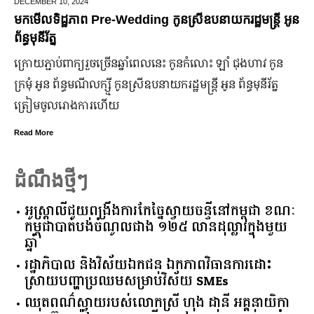
JUNE 25,
2024
បនាយករដ្ឋមន្រ្តី អូន
មកដឹងប្រាក់ចំណេញសុទ្ធរបស់ក្រុមហ៊ុន F
ឆ្នាំ២០២៤
នកំលោះ ឡាំ ជុងហាវ កូន
ក្រុមហ៊ុន Ford Motor ទទួលប្រាក់ចំណេញសរុប
្រី អូន ព័ន្ធមុនីរ័ត្ន
ឡើង បើទោះបីវិបត្តិសេដ្ឋកិច្ចពិភពលោកមិនទា
ប្រសើរ។
Read More
ដំណឹងថ្មីៗ
អូស្ត្រាលី​ជួយ​ពង្រឹង​ការ​កែច្នៃ​ស្វាយចន្ទី​នៅ​កម្ពុជា​ ​ខណៈ​
កម្ពុជា​បាត់បង់​ចំណូល​ជាង​ ​១២៥​ ​លាន​ដុល្លារ​ក្នុង​មួយ​
ឆ្នាំ​
រដ្ឋាភិបាល​ ​និង​វិស័យ​ឯកជន ​ឯកភាព​វិធានការ​ដោះ
ស្រាយ​បញ្ហា​ប្រឈម​​សម្រាប់​វិស័យ​ ​SMEs​
ឈុតពណ៌ស្វាយរបស់លោកស្រី ហុង ដានី អគ្គ​នាយិកា​