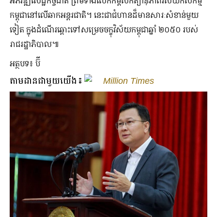
អភិវឌ្ឍសេដ្ឋកិច្ចជាតិ ព្រមទាំងលើកកម្ពស់កិត្យានុភាពវិស័យកសិកម្ម
កម្ពុជានៅលើឆាកអន្តរជាតិ។ នេះជាជំហានដ៏មានសារៈសំខាន់មួយ
ទៀត ក្នុងដំណើរឆ្ពោះទៅសម្រេចចក្ខុវិស័យកម្ពុជាឆ្នាំ ២០៥០ របស់
រាជរដ្ឋាភិបាល៕
អត្ថបទ៖ ប៊ី
តាមដានជាមួយយើង៖
Million Times