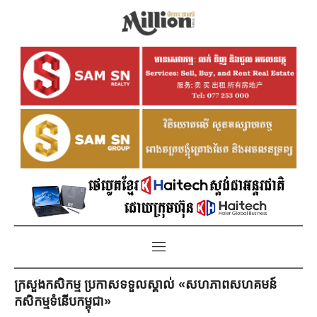
ក្រសួងកសិកម្ម ប្រកាសទទួលស្គាល់ «សហភាពសហគមន៍
កសិកម្មទំនើបកម្ពុជា»