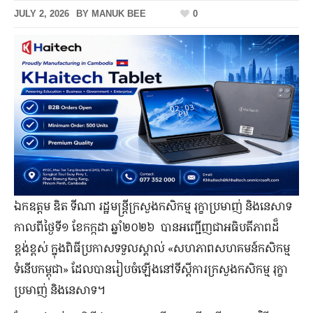
JULY 2, 2026
BY
MANUK BEE
0
ឯកឧត្តម ឌិត ទីណា រដ្ឋមន្ត្រីក្រសួងកសិកម្ម រុក្ខាប្រមាញ់ និងនេសាទ
កាលពីថ្ងៃទី១ ខែកក្កដា ឆ្នាំ២០២៦ បានអញ្ជើញជាអធិបតីភាពដ៏
ខ្ពង់ខ្ពស់ ក្នុងពិធីប្រកាសទទួលស្គាល់ «សហភាពសហគមន៍កសិកម្ម
ទំនើបកម្ពុជា» ដែលបានរៀបចំឡើងនៅទីស្តីការក្រសួងកសិកម្ម រុក្ខា
ប្រមាញ់ និងនេសាទ។