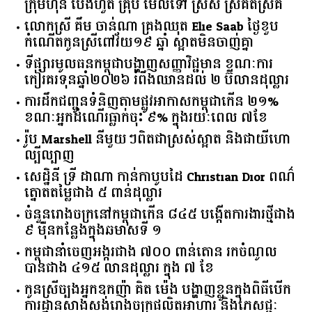
ក្រុមហ៊ុន ប៉េងហួត គ្រុប មើលទៅ ស្រស់ ស្រគត់ស្រគំ
លោកស្រី គឹម ចាន់ណា គ្រងឈុត Elie Saab ថ្ងៃខួប
កំណើតកូនស្រីពៅវ័យ១៩ ឆ្នាំ ស្អាតមិនចាញ់គ្នា
ទីផ្សារ​មូលធន​កម្ពុជា​បង្ហាញ​សញ្ញា​វិជ្ជមាន​ ​ខណៈ​ការ​
កៀរគរ​ទុន​ឆ្នាំ​២០២៦​ ​រំពឹង​ឈានដល់​ ​២​ ​ប៊ីលាន​ដុល្លារ​
ការដឹកជញ្ជូនទំនិញតាមផ្លូវអាកាសកម្ពុជាកើន ២១%
ខណៈអ្នកដំណើរធ្លាក់ចុះ ៩% ក្នុងរយៈពេល ៧ខែ
រ៉ូប Marshell នីមួយៗពិតជាស្រស់ស្អាត និងជាយីហោ
ល្បីល្បាញ
សេដ្ឋិនី ទ្រី ដាណា កាន់កាបូបដៃ Christian Dior ពណ៌
ត្នោតតម្លៃជាង ៥ ពាន់ដុល្លារ
ចំនួន​រោងចក្រ​នៅ​កម្ពុជា​កើន​ ​៨៤៥​ ​បង្កើត​ការងារ​ថ្មី​ជាង​
​៩​ ​ម៉ឺន​កន្លែង​ក្នុង​ឆមាស​ទី ​១​
កម្ពុជានាំចេញអង្ករជាង ៧០០ ពាន់តោន រកចំណូល
បានជាង ៤១៥ លានដុល្លារ ក្នុង ៧ ខែ
កូនស្រីច្បងអ្នកឧកញ៉ា គិត ម៉េង បង្ហាញខ្លួនក្នុងពិធីបើក
ការដ្ឋានសាងសង់រោងចក្រផលិតអាហារ និងភេសជ្ជៈ