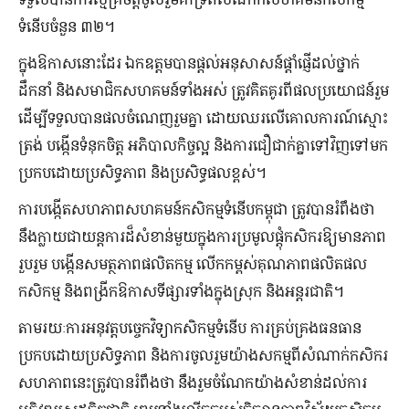
ទំនើបចំនួន ៣២។
ក្នុងឱកាសនោះដែរ ឯកឧត្តមបានផ្តល់អនុសាសន៍ផ្តាំផ្ញើដល់ថ្នាក់
ដឹកនាំ និងសមាជិកសហគមន៍ទាំងអស់ ត្រូវគិតគូរពីផលប្រយោជន៍រួម
ដើម្បីទទួលបានផលចំណេញរួមគ្នា ដោយឈរលើគោលការណ៍ស្មោះ
ត្រង់ បង្កើនទំនុកចិត្ត អភិបាលកិច្ចល្អ និងការជឿជាក់គ្នាទៅវិញទៅមក
ប្រកបដោយប្រសិទ្ធភាព និងប្រសិទ្ធផលខ្ពស់។
ការបង្កើតសហភាពសហគមន៍កសិកម្មទំនើបកម្ពុជា ត្រូវបានរំពឹងថា
នឹងក្លាយជាយន្តការដ៏សំខាន់មួយក្នុងការប្រមូលផ្តុំកសិករឱ្យមានភាព
រួបរួម បង្កើនសមត្ថភាពផលិតកម្ម លើកកម្ពស់គុណភាពផលិតផល
កសិកម្ម និងពង្រីកឱកាសទីផ្សារទាំងក្នុងស្រុក និងអន្តរជាតិ។
តាមរយៈការអនុវត្តបច្ចេកវិទ្យាកសិកម្មទំនើប ការគ្រប់គ្រងធនធាន
ប្រកបដោយប្រសិទ្ធភាព និងការចូលរួមយ៉ាងសកម្មពីសំណាក់កសិករ
សហភាពនេះត្រូវបានរំពឹងថា នឹងរួមចំណែកយ៉ាងសំខាន់ដល់ការ