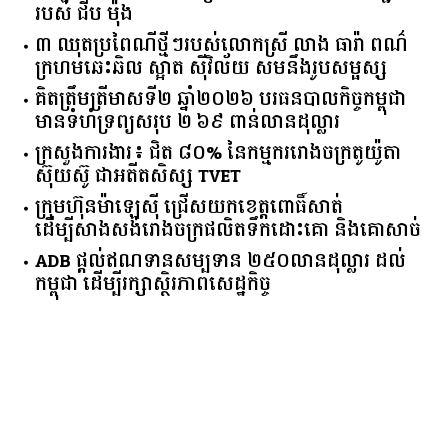
របស់ ជីប ម៉ុង
៣ ឈុតប្រពៃណីថ្មីៗរបស់លោកស្រី លាង ធារ៉ា ពណ៌
ក្រហមឆេះឆិល ស្អាត ​ស៊ីវិល័យ សមនឹងរូបសម្ផស្ស
គិត​ត្រឹមត្រីមាស​ទី​២​ ​ឆ្នាំ​២០២៦​ បរធន​បាលកិច្ច​កម្ពុជា​ ​
មាន​ទំហំ​ទ្រព្យ​សរុប​ ​២.៦៩​ ​ពាន់លាន​ដុល្លារ​
ក្រសួង​ការងារ​៖ ​ជិត​ ​៨០​% ​នៃ​កម្មករ​រោងចក្រ​តូយ៉ូតា ​
ស៊ុយ​ស៊ូ ​ជា​អតីត​សិស្ស​ ​TVET​
ក្រុមហ៊ុន​ម៉ាឡេស៊ី ជ្រើសយកខេត្ដពោធិ៍សាត់
ដើម្បីសាងសង់រោងចក្រផលិតទឹកដោះគោ និងគោសាច់
ADB ផ្តល់ឥណទានសម្បទាន ២៥០លានដុល្លារ ដល់
កម្ពុជា ដើម្បីរក្សាស្ថិរភាពសេដ្ឋកិច្ច