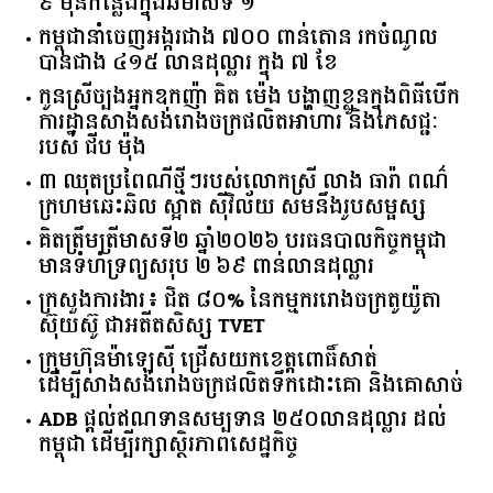
​៩​ ​ម៉ឺន​កន្លែង​ក្នុង​ឆមាស​ទី ​១​
កម្ពុជានាំចេញអង្ករជាង ៧០០ ពាន់តោន រកចំណូល
បានជាង ៤១៥ លានដុល្លារ ក្នុង ៧ ខែ
កូនស្រីច្បងអ្នកឧកញ៉ា គិត ម៉េង បង្ហាញខ្លួនក្នុងពិធីបើក
ការដ្ឋានសាងសង់រោងចក្រផលិតអាហារ និងភេសជ្ជៈ
របស់ ជីប ម៉ុង
៣ ឈុតប្រពៃណីថ្មីៗរបស់លោកស្រី លាង ធារ៉ា ពណ៌
ក្រហមឆេះឆិល ស្អាត ​ស៊ីវិល័យ សមនឹងរូបសម្ផស្ស
គិត​ត្រឹមត្រីមាស​ទី​២​ ​ឆ្នាំ​២០២៦​ បរធន​បាលកិច្ច​កម្ពុជា​ ​
មាន​ទំហំ​ទ្រព្យ​សរុប​ ​២.៦៩​ ​ពាន់លាន​ដុល្លារ​
ក្រសួង​ការងារ​៖ ​ជិត​ ​៨០​% ​នៃ​កម្មករ​រោងចក្រ​តូយ៉ូតា ​
ស៊ុយ​ស៊ូ ​ជា​អតីត​សិស្ស​ ​TVET​
ក្រុមហ៊ុន​ម៉ាឡេស៊ី ជ្រើសយកខេត្ដពោធិ៍សាត់
ដើម្បីសាងសង់រោងចក្រផលិតទឹកដោះគោ និងគោសាច់
ADB ផ្តល់ឥណទានសម្បទាន ២៥០លានដុល្លារ ដល់
កម្ពុជា ដើម្បីរក្សាស្ថិរភាពសេដ្ឋកិច្ច