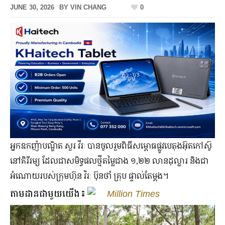
JUNE 30, 2026
BY
VIN CHANG
0
អ្នកឧកញ៉ាបណ្ឌិត សួរ វីរៈ បាន​ចូលរួមពិធីសម្ពោធផ្លូវបេតុងអ៊ុតកៅស៊ូ
នៅគិរីរម្យ ដែល​ជា​សមិទ្ធផល​ថ្មី​តម្លៃ​ជាង ១,២២ លាន​ដុល្លារ និង​ជា​
អំណោយ​របស់​ក្រុមហ៊ុន វិរៈ ប៊ុនថាំ គ្រុប ផ្ទាល់តែម្ដង។
តាមដានជាមួយយើង៖
Million Times