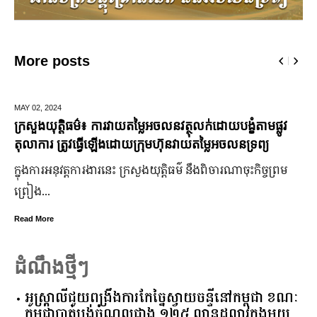
More posts
MAY 02,
2024
D
ក្រសួងយុត្តិធម៌៖ ការវាយតម្លៃអចលនវត្ថុលក់ដោយបង្ខំតាមផ្លូវ
ម
តុលាការ ត្រូវធ្វើឡើងដោយក្រុមហ៊ុនវាយតម្លៃអចលនទ្រព្យ
ព័
ក្នុងការអនុវត្តការងារនេះ ក្រសួងយុត្តិធម៌ នឹងពិចារណាចុះកិច្ចព្រម
ក
ព្រៀង...
ក
ត
Read More
R
ដំណឹងថ្មីៗ
អូស្ត្រាលី​ជួយ​ពង្រឹង​ការ​កែច្នៃ​ស្វាយចន្ទី​នៅ​កម្ពុជា​ ​ខណៈ​
កម្ពុជា​បាត់បង់​ចំណូល​ជាង​ ​១២៥​ ​លាន​ដុល្លារ​ក្នុង​មួយ​