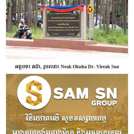
អត្ថបទ៖ ឆដា, រូបភាព៖ Neak Oknha Dr. Vireak Suo