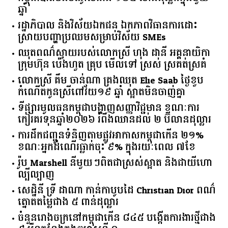
ឆ្នាំ​
រដ្ឋាភិបាល​ ​និង​វិស័យ​ឯកជន ​ឯកភាព​វិធានការ​ដោះ
ស្រាយ​បញ្ហា​ប្រឈម​​សម្រាប់​វិស័យ​ ​SMEs​
ឈុតពណ៌ស្វាយរបស់លោកស្រី ហុង ដានី អគ្គ​នាយិកា​
ក្រុមហ៊ុន ប៉េងហួត គ្រុប មើលទៅ ស្រស់ ស្រគត់ស្រគំ
លោកស្រី គឹម ចាន់ណា គ្រងឈុត Elie Saab ថ្ងៃខួប
កំណើតកូនស្រីពៅវ័យ១៩ ឆ្នាំ ស្អាតមិនចាញ់គ្នា
ទីផ្សារ​មូលធន​កម្ពុជា​បង្ហាញ​សញ្ញា​វិជ្ជមាន​ ​ខណៈ​ការ​
កៀរគរ​ទុន​ឆ្នាំ​២០២៦​ ​រំពឹង​ឈានដល់​ ​២​ ​ប៊ីលាន​ដុល្លារ​
ការដឹកជញ្ជូនទំនិញតាមផ្លូវអាកាសកម្ពុជាកើន ២១%
ខណៈអ្នកដំណើរធ្លាក់ចុះ ៩% ក្នុងរយៈពេល ៧ខែ
រ៉ូប Marshell នីមួយៗពិតជាស្រស់ស្អាត និងជាយីហោ
ល្បីល្បាញ
សេដ្ឋិនី ទ្រី ដាណា កាន់កាបូបដៃ Christian Dior ពណ៌
ត្នោតតម្លៃជាង ៥ ពាន់ដុល្លារ
ចំនួន​រោងចក្រ​នៅ​កម្ពុជា​កើន​ ​៨៤៥​ ​បង្កើត​ការងារ​ថ្មី​ជាង​