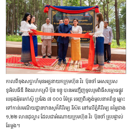
កាលពី​ចុង​សប្ដាហ៍​មុន​អគ្គ​នាយក​ក្រុមហ៊ុន វិរៈ ប៊ុនថាំ អេសប្រេស
ខូអិលធីឌី និង​លោកស្រី ប៊ុន ចន្ធូ បាន​អញ្ជើញ​ចូលរួម​ពិធី​សម្ពោធ​ផ្លូវ​
បេតុង​អ៊ុត​កៅស៊ូ ប្រវែង ៧ ០០០ ម៉ែត្រ ចេញ​ពី​រង្វង់​មូល​នាគព័ន្ធ ឆ្ពោះ​
ទៅ​កាន់​រមណីយដ្ឋាន​ឋាន​សួគ៌​គិរីរម្យ រីស៊ត នៅ​លើ​ភ្នំ​គិរីរម្យ តម្លៃ​ជាង
១,២២ លាន​ដុល្លារ ដែល​ជា​អំណោយ​ក្រុមហ៊ុន វិរៈ ប៊ុនថាំ គ្រុប​ផ្ទាល់​
តែម្ដង។