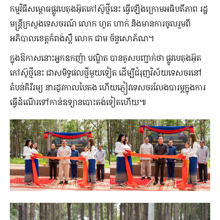
កម្មវិធី​សម្ពោធ​ផ្លូវ​បេតុង​អ៊ុត​កៅស៊ូ​ថ្មី​នេះ ធ្វើ​ឡើង​ក្រោម​អធិបតីភាព រដ្ឋ
មន្ត្រី​ក្រសួង​ទេសចរណ៍ លោក ហួត ហាក់ និង​មាន​ការ​ចូលរួម​ពី​
អភិបាលខេត្ត​កំពង់ស្ពឺ លោក ជាម ច័ន្ទសោភ័ណ។
ក្នុង​ឱកាស​នោះ​អ្នកឧកញ៉ា បណ្ឌិត បានគូសបញ្ជាក់ថា ផ្លូវបេតុងអ៊ុត
កៅស៊ូថ្មីនេះ ជា​សមិទ្ធផល​ថ្មី​មួយ​ទៀត ដើម្បី​ជំរុញ​វិស័យ​ទេសចរ​នៅ​
តំបន់​គិរីរម្យ នា​រដូវកាល​បៃតង ហើយ​ភ្ញៀវទេសចរ​លែង​បារម្ភ​ក្នុង​ការ​
ធ្វើ​ដំណើរ​ទៅ​កាន់​ឧទ្យាន​បោះតង់​ទៀត​ហើយ៕