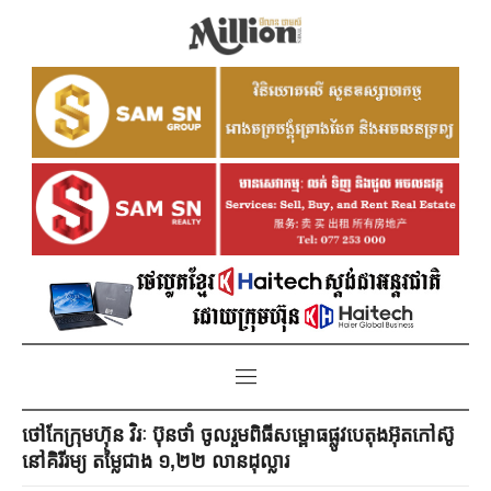
ថៅកែក្រុមហ៊ុន វិរៈ ប៊ុនថាំ ចូលរួមពិធីសម្ពោធផ្លូវបេតុងអ៊ុតកៅស៊ូ
នៅគិរីរម្យ តម្លៃជាង ១,២២ លានដុល្លារ