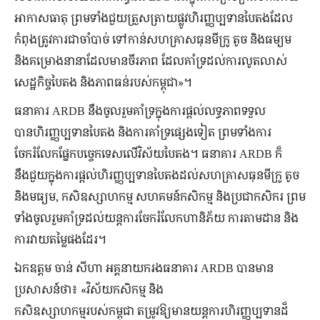
អាកាសធាតុ ព្រមទាំងជួយត្រួសត្រាយផ្លូវហិរញ្ញប្បទានបៃតងដែល
កំពុងត្រូវការជាចាំបាច់ ទៅកាន់សហគ្រាសធុនមីក្រូ តូច និងធម្យម
និងគម្រោងនានាដែលមានចីរភាព ដែលគាំទ្រដល់ការលូតលាស់
សេដ្ឋកិច្ចបៃតង និងភាពធន់របស់កម្ពុជា»។
ធនាគារ ARDB នឹងចូលរួមគាំទ្រក្នុងការផ្តល់លទ្ធភាពទទួល
បានហិរញ្ញប្បទានបៃតង និងការគាំទ្រផ្សេងទៀត ព្រមទាំងការ
ចែករំលែកផ្នែកបច្ចេកទេសលើវិស័យបៃតង។ ធនាគារ ARDB ក៏
នឹងជួយក្នុងការផ្តល់ហិរញ្ញប្បទានបៃតងដល់សហគ្រាសធុនមីក្រូ តូច
និងមធ្យម, កសិឧស្សាហកម្ម សហគមន៍កសិកម្ម និងប្រជាកសិករ ព្រម
ទាំងចូលរួមគាំទ្រដល់យន្តការចែករំលែកហានិភ័យ ការតាមដាន និង
ការវាយតម្លៃផងដែរ។
ឯកឧត្តម ចាន់ សីហា អគ្គនាយករងធនាគារ ARDB បានមាន
ប្រសាសន៍ថា៖ «វិស័យកសិកម្ម និង
កសិឧស្សាហកម្មរបស់កម្ពុជា តម្រូវឱ្យមានយន្តការហិរញ្ញប្បទានដ៏