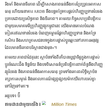
រឹងមាំ និងមានចីរភាព ដើម្បីកសាងភាពធន់នឹងការប្រែប្រួលអាកាស
ធាតុ ហើយធនាគារ ARDB នឹងបន្តគាំទ្រការផ្តល់ហិរញ្ញប្បទានបៃតង
ប្រកបដោយប្រសិទ្ធភាព និងចីរភាព។ តាមរយៈកិច្ចសហប្រតិបត្តិការ
ជាមួយសមាគមមីក្រូហិរញ្ញវត្ថុកម្ពុជានេះ យើងមានគោលបំណង
កៀរគរឥណទានបៃតង បំពេញគម្លាតផ្នែកហិរញ្ញប្បទាន និងគាំទ្រ
កសិករ និងសហគ្រាសជនបទក្នុងការផ្លាស់ប្តូរឆ្ពោះទៅរកការអនុវត្ត
ដែលមានចីរភាពបរិស្ថានជាងមុន»។
តាមរយៈភាពជាដៃគូនេះ ស្ថាប័នទាំងពីរក៏បានប្តេជ្ញាចិត្តក្នុងការផ្លាស់
ប្តូរចំណេះដឹង ទិន្នន័យ និងបទពិសោធន៍ប្រតិបត្តិការពាក់ព័ន្ធនឹងហិរញ្ញ
វត្ថុបៃតង និងភាពធន់នឹងអាកាសធាតុ ព្រមទាំងគោរពសិទ្ធិស្ថាប័ន
រក្សាការសម្ងាត់ និងគោលការណ៍ផ្សព្វផ្សាយម៉ាកយីហោរបស់គ្នា
ទៅវិញទៅមក៕
អត្ថបទ៖ ប៊ី
តាមដានជាមួយយើង៖
Million Times