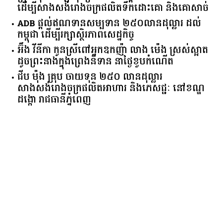
ដើម្បីសាងសង់រោងចក្រផលិតទឹកដោះគោ និងគោសាច់
ADB ផ្តល់ឥណទានសម្បទាន ២៥០លានដុល្លារ ដល់
កម្ពុជា ដើម្បីរក្សាស្ថិរភាពសេដ្ឋកិច្ច
អ៊ឹង វីនីកា កូនស្រីពៅអ្នកឧកញ៉ា លាង ម៉េង ស្រស់ស្អាត
ដូចព្រះនាងក្នុងព្រេងនិទាន នាថ្ងៃខួបកំណើត
ជីប ម៉ុង គ្រុប ចាយទុន ២៥០ លានដុល្លារ
សាងសង់រោងចក្រផលិតអាហារ និងភេសជ្ជៈ នៅខណ្ឌ
ដង្កោ រាជធានីភ្នំពេញ