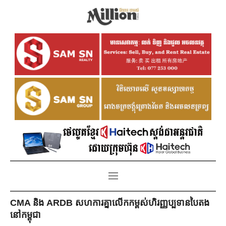
CMA និង ARDB សហការគ្នាលើកកម្ពស់ហិរញ្ញប្បទានបៃតង
នៅកម្ពុជា