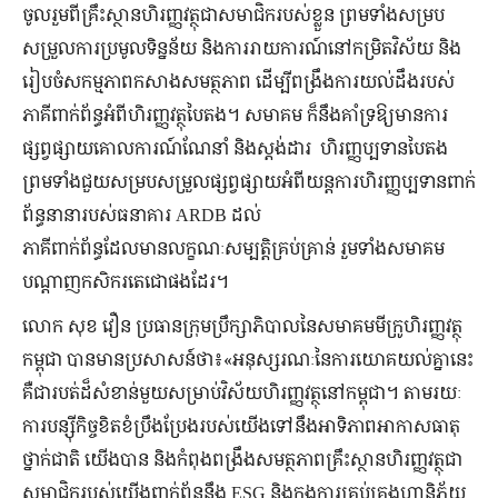
ចូលរួមពីគ្រឹះស្ថានហិរញ្ញវត្ថុជាសមាជិករបស់ខ្លួន ព្រមទាំងសម្រប
សម្រួលការប្រមូលទិន្នន័យ និងការរាយការណ៍នៅកម្រិតវិស័យ និង
រៀបចំសកម្មភាពកសាងសមត្ថភាព ដើម្បីពង្រឹងការយល់ដឹងរបស់
ភាគីពាក់ព័ន្ធអំពីហិរញ្ញវត្ថុបៃតង។ សមាគម ក៏នឹងគាំទ្រឱ្យមានការ
ផ្សព្វផ្សាយគោលការណ៍ណែនាំ និងស្តង់ដារ ហិរញ្ញប្បទានបៃតង
ព្រមទាំងជួយសម្របសម្រួលផ្សព្វផ្សាយអំពីយន្តការហិរញ្ញប្បទានពាក់
ព័ន្ធនានារបស់ធនាគារ ARDB ដល់
ភាគីពាក់ព័ន្ធដែលមានលក្ខណៈសម្បត្តិគ្រប់គ្រាន់ រួមទាំងសមាគម
បណ្តាញកសិករតេជោផងដែរ។
លោក សុខ វឿន ប្រធានក្រុមប្រឹក្សាភិបាលនៃសមាគមមីក្រូហិរញ្ញវត្ថុ
កម្ពុជា បានមានប្រសាសន៍ថា៖«អនុស្សរណៈនៃការយោគយល់គ្នានេះ
គឺជារបត់ដ៏សំខាន់មួយសម្រាប់វិស័យហិរញ្ញវត្ថុនៅកម្ពុជា។ តាមរយៈ
ការបន្ស៊ីកិច្ចខិតខំប្រឹងប្រែងរបស់យើងទៅនឹងអាទិភាពអាកាសធាតុ
ថ្នាក់ជាតិ យើងបាន និងកំពុងពង្រឹងសមត្ថភាពគ្រឹះស្ថានហិរញ្ញវត្ថុជា
សមាជិករបស់យើងពាក់ព័ន្ធនឹង ESG និងក្នុងការគ្រប់គ្រងហានិភ័យ