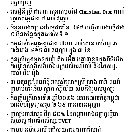
ល្បីល្បាញ
សេដ្ឋិនី ទ្រី ដាណា កាន់កាបូបដៃ Christian Dior ពណ៌
ត្នោតតម្លៃជាង ៥ ពាន់ដុល្លារ
ចំនួន​រោងចក្រ​នៅ​កម្ពុជា​កើន​ ​៨៤៥​ ​បង្កើត​ការងារ​ថ្មី​ជាង​
​៩​ ​ម៉ឺន​កន្លែង​ក្នុង​ឆមាស​ទី ​១​
កម្ពុជានាំចេញអង្ករជាង ៧០០ ពាន់តោន រកចំណូល
បានជាង ៤១៥ លានដុល្លារ ក្នុង ៧ ខែ
កូនស្រីច្បងអ្នកឧកញ៉ា គិត ម៉េង បង្ហាញខ្លួនក្នុងពិធីបើក
ការដ្ឋានសាងសង់រោងចក្រផលិតអាហារ និងភេសជ្ជៈ
របស់ ជីប ម៉ុង
៣ ឈុតប្រពៃណីថ្មីៗរបស់លោកស្រី លាង ធារ៉ា ពណ៌
ក្រហមឆេះឆិល ស្អាត ​ស៊ីវិល័យ សមនឹងរូបសម្ផស្ស
គិត​ត្រឹមត្រីមាស​ទី​២​ ​ឆ្នាំ​២០២៦​ បរធន​បាលកិច្ច​កម្ពុជា​ ​
មាន​ទំហំ​ទ្រព្យ​សរុប​ ​២.៦៩​ ​ពាន់លាន​ដុល្លារ​
ក្រសួង​ការងារ​៖ ​ជិត​ ​៨០​% ​នៃ​កម្មករ​រោងចក្រ​តូយ៉ូតា ​
ស៊ុយ​ស៊ូ ​ជា​អតីត​សិស្ស​ ​TVET​
ក្រុមហ៊ុន​ម៉ាឡេស៊ី ជ្រើសយកខេត្ដពោធិ៍សាត់