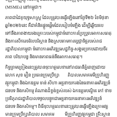
(MSMEs) នៅកម្ពុជា។
ភាពជាដៃគូយុទ្ធសាស្ត្រ ដែលត្រូវបានធ្វើឡើងនៅថ្ងៃទី២៦ ខែមិថុនា
ឆ្នាំ២០២៦នេះ គឺជាគំនិតផ្តួចផ្តើមដែលរៀបចំឡើង ដើម្បីឆ្លើយតប
ទៅនឹងភាពងាយរងគ្រោះរបស់កម្ពុជាចំពោះការប្រែប្រួលអាកាសធាតុ
និងការសឹករេចរិលបរិស្ថាន និងស្របតាមការប្តេជ្ញាចិត្តរបស់រាជ
រដ្ឋាភិបាលកម្ពុជា ចំពោះការអភិវឌ្ឍសេដ្ឋកិច្ច-សង្គមប្រកបដោយចីរ
ភាព បរិយាបន្ន និងមានភាពធន់​នឹងអាកាសធាតុ។
កិច្ចព្រមព្រៀងនេះត្រូវបានចុះហត្ថលេខានៅរាជធានីភ្នំពេញដោយ
លោក សុខ វឿន ប្រធានក្រុមប្រឹក្សា ភិបាលសមាគមមីក្រូហិរញ្ញ
វត្ថុកម្ពុជា និងឯកឧត្តម ចាន់ សីហា អគ្គនាយករងនៃធនាគារអភិវឌ្ឍន៍
ជនបទ និងកសិកម្ម តំណាងដ៏ខ្ពង់ខ្ពស់របស់ ឯកឧត្តមបណ្ឌិត កៅ ថាច
ប្រតិភូរាជរដ្ឋាភិបាលទទួលបន្ទុកជាអគ្គនាយកធនាគារអភិវឌ្ឍន៍
ជនបទ និងកសិកម្ម។ ពិធីចុះហត្ថលេខានេះត្រូវបានធ្វើឡើងក្រោមវត្ត
មានក្រុមប្រឹក្សាភិបាល សមាគម មីក្រូហិរញ្ញវត្ថុកម្ពុជា គ្រឹះស្ថាន