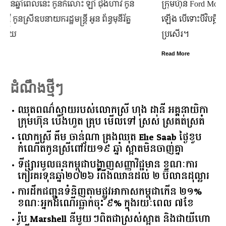
ក្រុមហ៊ុន Ford Motor ទទួលប្រាក់ចំណេញសរុបប្រចាំឆ្នាំមានការកើន
ឡើង បើទោះបីវិបត្តិសេដ្ឋកិច្ចពិភពលោកមិនទាន់មានស្ថានភាពល្អ
ប្រសើរ។
Read More
ដំណឹងថ្មីៗ
ឈុតពណ៌ស្វាយរបស់លោកស្រី ហុង ដានី អគ្គ​នាយិកា​
ក្រុមហ៊ុន ប៉េងហួត គ្រុប មើលទៅ ស្រស់ ស្រគត់ស្រគំ
លោកស្រី គឹម ចាន់ណា គ្រងឈុត Elie Saab ថ្ងៃខួប
កំណើតកូនស្រីពៅវ័យ១៩ ឆ្នាំ ស្អាតមិនចាញ់គ្នា
ទីផ្សារ​មូលធន​កម្ពុជា​បង្ហាញ​សញ្ញា​វិជ្ជមាន​ ​ខណៈ​ការ​
កៀរគរ​ទុន​ឆ្នាំ​២០២៦​ ​រំពឹង​ឈានដល់​ ​២​ ​ប៊ីលាន​ដុល្លារ​
ការដឹកជញ្ជូនទំនិញតាមផ្លូវអាកាសកម្ពុជាកើន ២១%
ខណៈអ្នកដំណើរធ្លាក់ចុះ ៩% ក្នុងរយៈពេល ៧ខែ
រ៉ូប Marshell នីមួយៗពិតជាស្រស់ស្អាត និងជាយីហោ