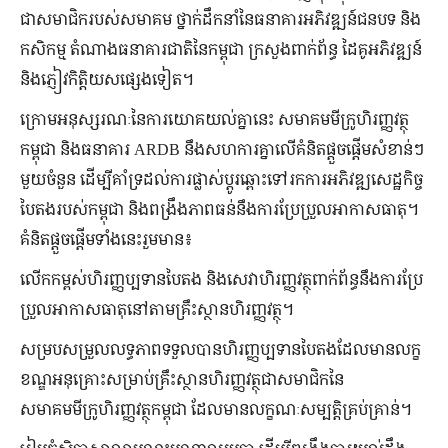
ជាសមាជិករបស់សមាគម ថ្នាក់ដឹកនាំនៃធនាគារអភិវឌ្ឍន៍ជនបទ និង
កសិកម្ម តំណាងធនាគារជាតិនៃកម្ពុជា ក្រសួងពាក់ព័ន្ធ ដៃគូអភិវឌ្ឍន៍
និងភ្ញៀវកិត្តិយសផ្សេងទៀត។
ក្រោមអនុស្សរណៈនៃការយោគយល់គ្នានេះ សមាគមមីក្រូហិរញ្ញវត្ថុ
កម្ពុជា និងធនាគារ ARDB នឹងសហការគ្នាលើគំនិតផ្តួចផ្តើមសំខាន់ៗ
មួយចំនួន ដើម្បីគាំទ្រដល់ការផ្លាស់ប្តូរឆ្ពោះទៅរកការអភិវឌ្ឍសេដ្ឋកិច្ច
បៃតងរបស់កម្ពុជា និងពង្រឹងភាពធន់នឹងការប្រែប្រួលអាកាសធាតុ។
គំនិតផ្តួចផ្តើមទាំងនេះរួមមាន៖
លើកកម្ពស់ហិរញ្ញប្បទានបៃតង និងសេវាហិរញ្ញវត្ថុពាក់ព័ន្ធនឹងការប្រែ
ប្រួលអាកាសធាតុនៅតាមគ្រឹះស្ថានហិរញ្ញវត្ថុ។
សម្របសម្រួលលទ្ធភាពទទួលបានហិរញ្ញប្បទានបៃតងដែលមានលក្ខ
ខណ្ឌអនុគ្រោះសម្រាប់គ្រឹះស្ថានហិរញ្ញវត្ថុជាសមាជិកនៃ
សមាគមមីក្រូហិរញ្ញវត្ថុកម្ពុជា ដែលមានលក្ខណៈសម្បត្តិគ្រប់គ្រាន់។