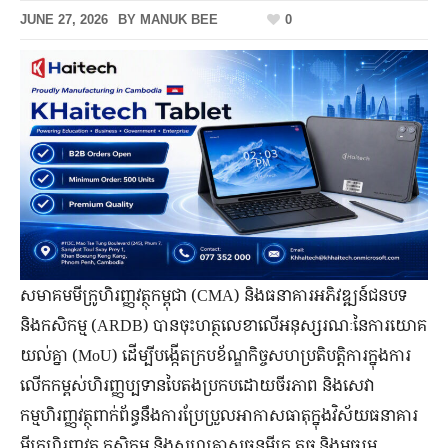
JUNE 27, 2026
BY
MANUK BEE
0
សមាគមមីក្រូហិរញ្ញវត្ថុកម្ពុជា (CMA) និងធនាគារអភិវឌ្ឍន៍ជនបទ
និងកសិកម្ម (ARDB) បានចុះហត្ថលេខាលើអនុស្សរណៈនៃការយោគ
យល់គ្នា (MoU) ដើម្បីបង្កើតក្របខ័ណ្ឌកិច្ចសហប្រតិបត្តិការក្នុងការ
លើកកម្ពស់ហិរញ្ញប្បទានបៃតងប្រកបដោយចីរភាព និងសេវា
កម្មហិរញ្ញវត្ថុពាក់ព័ន្ធនឹងការប្រែប្រួលអាកាសធាតុក្នុងវិស័យធនាគារ
មីក្រូហិរញ្ញវត្ថុ កសិកម្ម និងសហគ្រាសធុនមីក្រូ តូច និងមធ្យម