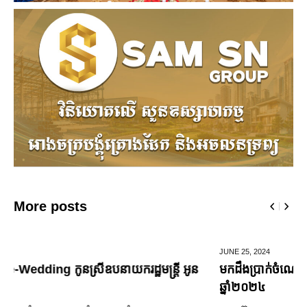
More posts
JUNE 25,
2024
មកដឹងប្រាក់ចំណេញសុទ្ធរបស់ក្រុមហ៊ុន Ford ពីឆ្នាំ២០១០ ដល់
ឆ្នាំ២០២៤