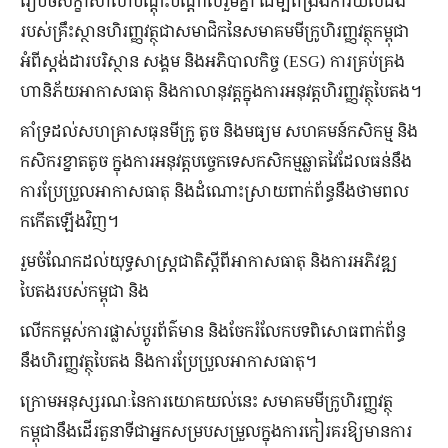
រៀបចំសិក្ខាសាលាបណ្តុះបណ្តាលរួមគ្នា ដើម្បីពង្រឹងការយល់ដឹង
របស់គ្រឹះស្ថានហិរញ្ញវត្ថុជាសមាជិកនៃសមាគមមីក្រូហិរញ្ញវត្ថុកម្ពុជា
អំពីស្តង់ដារបរិស្ថាន សង្គម និងអភិបាលកិច្ច (ESG) ការគ្រប់គ្រង
ហានិភ័យអាកាសធាតុ និងកាលានុវត្តក្នុងការអនុវត្តហិរញ្ញវត្ថុបៃតង។
គាំទ្រដល់សហគ្រាសធុនមីក្រូ តូច និងមធ្យម សហគមន៍កសិកម្ម និង
កសិករខ្នាតតូច ក្នុងការអនុវត្តបច្ចេកទេសកសិកម្មឆ្លាតវៃដែលធន់នឹង
ការប្រែប្រួលអាកាសធាតុ និងដំណោះស្រាយពាក់ព័ន្ធនឹងថាមពល
កកើតឡើងវិញ។
រួមចំណែកដល់យុទ្ធសាស្រ្តជាតិស្តីពីអាកាសធាតុ និងការអភិវឌ្ឍ
បៃតងរបស់កម្ពុជា និង
លើកកម្ពស់ការផ្លាស់ប្តូរព័ត៌មាន និងចែករំលែកបទពិសោធពាក់ព័ន្ធ
នឹងហិរញ្ញវត្ថុបៃតង និងការប្រែប្រួលអាកាសធាតុ។
ក្រោមអនុស្សរណៈនៃការយោគយល់នេះ សមាគមមីក្រូហិរញ្ញវត្ថុ
កម្ពុជានឹងដើរតួនាទីជាអ្នកសម្របសម្រួលក្នុងការកៀរគរឱ្យមានការ