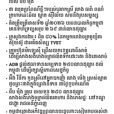
របស់ ជីប ម៉ុង
៣ ឈុតប្រពៃណីថ្មីៗរបស់លោកស្រី លាង ធារ៉ា ពណ៌
ក្រហមឆេះឆិល ស្អាត ​ស៊ីវិល័យ សមនឹងរូបសម្ផស្ស
គិត​ត្រឹមត្រីមាស​ទី​២​ ​ឆ្នាំ​២០២៦​ បរធន​បាលកិច្ច​កម្ពុជា​ ​
មាន​ទំហំ​ទ្រព្យ​សរុប​ ​២.៦៩​ ​ពាន់លាន​ដុល្លារ​
ក្រសួង​ការងារ​៖ ​ជិត​ ​៨០​% ​នៃ​កម្មករ​រោងចក្រ​តូយ៉ូតា ​
ស៊ុយ​ស៊ូ ​ជា​អតីត​សិស្ស​ ​TVET​
ក្រុមហ៊ុន​ម៉ាឡេស៊ី ជ្រើសយកខេត្ដពោធិ៍សាត់
ដើម្បីសាងសង់រោងចក្រផលិតទឹកដោះគោ និងគោសាច់
ADB ផ្តល់ឥណទានសម្បទាន ២៥០លានដុល្លារ ដល់
កម្ពុជា ដើម្បីរក្សាស្ថិរភាពសេដ្ឋកិច្ច
អ៊ឹង វីនីកា កូនស្រីពៅអ្នកឧកញ៉ា លាង ម៉េង ស្រស់ស្អាត
ដូចព្រះនាងក្នុងព្រេងនិទាន នាថ្ងៃខួបកំណើត
ជីប ម៉ុង គ្រុប ចាយទុន ២៥០ លានដុល្លារ
សាងសង់រោងចក្រផលិតអាហារ និងភេសជ្ជៈ នៅខណ្ឌ
ដង្កោ រាជធានីភ្នំពេញ
កម្ពុជា​គ្រោង​អភិវឌ្ឍ​ព្រលានយន្តហោះ​សៀមរាប​ចាស់​ជា​