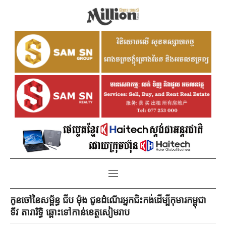
កូនចៅនៃសម្ព័ន្ធ ជីប ម៉ុង ជូនដំណើរអ្នកជិះកង់ដើម្បីកុមារកម្ពុជា
ទីវ តារារិទ្ធិ ឆ្ពោះទៅកាន់ខេត្តសៀមរាប