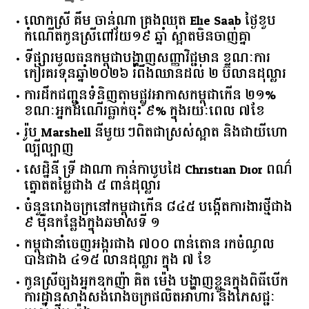
លោកស្រី គឹម ចាន់ណា គ្រងឈុត Elie Saab ថ្ងៃខួប
កំណើតកូនស្រីពៅវ័យ១៩ ឆ្នាំ ស្អាតមិនចាញ់គ្នា
ទីផ្សារ​មូលធន​កម្ពុជា​បង្ហាញ​សញ្ញា​វិជ្ជមាន​ ​ខណៈ​ការ​
កៀរគរ​ទុន​ឆ្នាំ​២០២៦​ ​រំពឹង​ឈានដល់​ ​២​ ​ប៊ីលាន​ដុល្លារ​
ការដឹកជញ្ជូនទំនិញតាមផ្លូវអាកាសកម្ពុជាកើន ២១%
ខណៈអ្នកដំណើរធ្លាក់ចុះ ៩% ក្នុងរយៈពេល ៧ខែ
រ៉ូប Marshell នីមួយៗពិតជាស្រស់ស្អាត និងជាយីហោ
ល្បីល្បាញ
សេដ្ឋិនី ទ្រី ដាណា កាន់កាបូបដៃ Christian Dior ពណ៌
ត្នោតតម្លៃជាង ៥ ពាន់ដុល្លារ
ចំនួន​រោងចក្រ​នៅ​កម្ពុជា​កើន​ ​៨៤៥​ ​បង្កើត​ការងារ​ថ្មី​ជាង​
​៩​ ​ម៉ឺន​កន្លែង​ក្នុង​ឆមាស​ទី ​១​
កម្ពុជានាំចេញអង្ករជាង ៧០០ ពាន់តោន រកចំណូល
បានជាង ៤១៥ លានដុល្លារ ក្នុង ៧ ខែ
កូនស្រីច្បងអ្នកឧកញ៉ា គិត ម៉េង បង្ហាញខ្លួនក្នុងពិធីបើក
ការដ្ឋានសាងសង់រោងចក្រផលិតអាហារ និងភេសជ្ជៈ