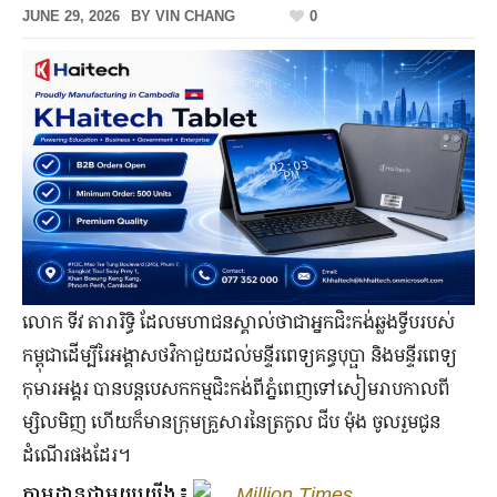
JUNE 29, 2026
BY
VIN CHANG
0
លោក ទីវ តារារិទ្ធិ ដែល​មហាជន​ស្គាល់​ថា​ជា​អ្នក​ជិះកង់​ឆ្លង​ទ្វីប​របស់​
កម្ពុជា​ដើម្បី​រៃ​អង្គាស​ថវិកា​ជួយ​ដល់​មន្ទីរ​ពេទ្យ​គន្ធ​បុប្ផា និង​មន្ទីរ​ពេទ្យ​
កុមារ​អង្គរ បាន​បន្ត​បេសកកម្ម​ជិះកង់​ពី​ភ្នំពេញ​ទៅ​សៀមរាប​កាលពី​
ម្សិលមិញ ហើយ​ក៏​មាន​ក្រុម​គ្រួសារ​នៃ​ត្រកូល ជីប ម៉ុង ​ចូលរួម​ជូន​
ដំណើរ​ផង​ដែរ។
តាមដានជាមួយយើង៖
Million Times