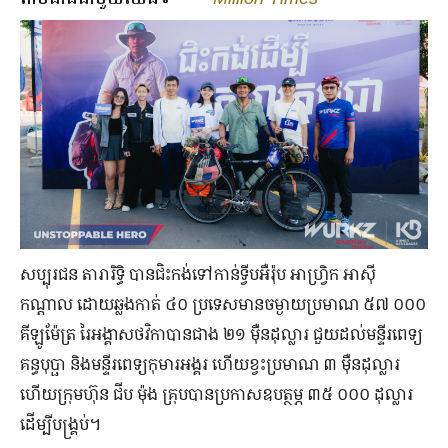
សប្បុរជន តារារិទ្ធិ បាន​ជិះកង់​ទៅកាន់​ទ្វីប​អឺរ៉ុប អាហ្វ្រិក អាស៊ី​
កណ្ដាល ដោយ​ឆ្លងកាត់ ៤០ ប្រទេស​មាន​ចម្ងាយ​ប្រមាណ ៥៧ ០០០
គីឡូម៉ែត្រ រៃ​អង្គាស​ថវិកា​បាន​ជាង ២១ ម៉ឺន​ដុល្លារ​ ជួយ​ដល់​មន្ទីរ​ពេទ្យ​
គន្ធ​បុប្ផា និង​មន្ទីរ​ពេទ្យ​កុមារ​អង្គរ ហើយ​ខ្វះ​ប្រមាណ ៣ ម៉ឺន​ដុល្លារ
ហើយ​ក្រុមហ៊ុន ជីប ម៉ុង គ្រុប​បាន​ប្រកាស​ឧបត្ថម្ភ ៣៥ ០០០ ដុល្លារ​
ដើម្បី​បង្គ្រប់។