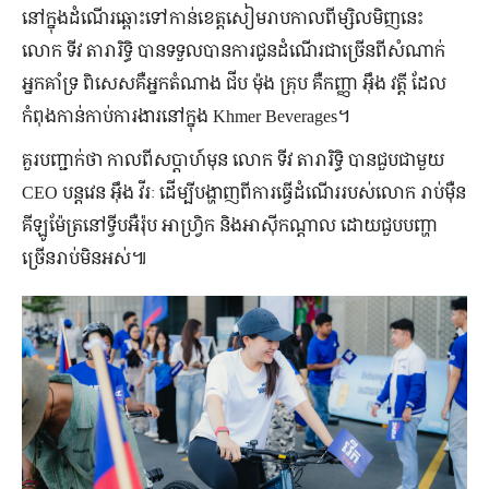
នៅ​ក្នុង​ដំណើរ​ឆ្ពោះ​ទៅ​កាន់​ខេត្ត​សៀមរាប​កាលពី​ម្សិលមិញ​នេះ
លោក ទីវ តារារិទ្ធិ បាន​ទទួល​បាន​ការ​ជូន​ដំណើរ​ជាច្រើន​ពី​សំណាក់​
អ្នក​គាំទ្រ ពិសេស​គឺ​អ្នក​តំណាង ជីប ម៉ុង គ្រុប គឺ​កញ្ញា អ៊ឹង វត្តី ដែល​
កំពុង​កាន់កាប់​ការងារ​នៅ​ក្នុង Khmer Beverages។
គួរ​បញ្ជាក់​ថា កាលពី​សប្ដាហ៍​មុន លោក ទីវ តារារិទ្ធិ បាន​ជួប​ជា​មួយ
CEO បន្តវេន អ៊ឹង វីរៈ ដើម្បី​បង្ហាញ​ពី​ការ​ធ្វើ​ដំណើរ​របស់​លោក រាប់​ម៉ឺន​
គីឡូ​ម៉ែត្រ​នៅ​ទ្វីប​អឺរ៉ុប អាហ្វ្រិក និង​អាស៊ី​កណ្ដាល ដោយ​ជួប​បញ្ហា​
ច្រើន​រាប់​មិន​អស់៕