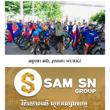
អត្ថបទ៖ ឆដា, រូបភាព៖ WURKZ