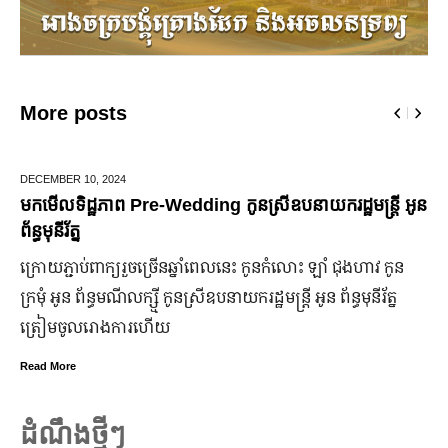
More posts
JUNE 25,
2024
ន
មកដឹងប្រាក់ចំណេញសុទ្ធរបស់ក្រុមហ៊ុន Ford ពីឆ្នាំ២០១០ ដល់
ឆ្នាំ២០២៤
ក្រុមហ៊ុន Ford Motor ទទួលប្រាក់ចំណេញសរុបប្រចាំឆ្នាំមានការកើន
ឡើង បើទោះបីវិបត្តិសេដ្ឋកិច្ចពិភពលោកមិនទាន់មានស្ថានភាពល្អ
ប្រសើរ។
Read More
ដំណឹងថ្មីៗ