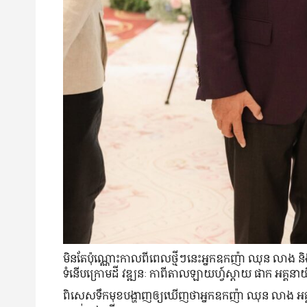
មិន​តែ​ប៉ុណ្ណោះ​កាលពី​ពេល​ថ្មី​ៗ​នេះ​អ្នកឧកញ៉ា ឈុន លាង និង
ទំនើបក្រោមដី វឌ្ឍនៈ កាពីតាលឡាយហ្វ៍ស្តាយ ផាក អគ្គនាយិ
ពិសេស​ទឹកមុខ​បង្ហាញ​ឲ្យ​ឃើញ​ថាអ្នកឧកញ៉ា ឈុន លាង អគ្គនាយិកា