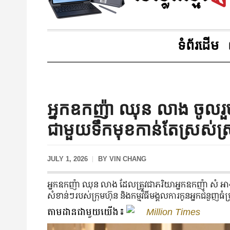
ទំព័រដើម
អ្នកឧកញ៉ា ឈុន លាង ចូលរួម
ជាមួយទឹកមុខកាន់តែស្រស់ស
JULY 1, 2026
BY
VIN CHANG
អ្នកឧកញ៉ា ឈុន លាង ដែល​ត្រូវ​ជា​ភរិយា​អ្នក​ឧកញ៉ា សំ អាង ប្រធ
សំខាន់​ៗ​របស់​ក្រុមហ៊ុន និង​កម្មវិធី​មង្គលការ​កូន​អ្នក​ជំនួញ​ធំ​ប្រច
តាមដានជាមួយយើង៖
Million Times