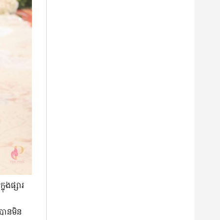
នុងផ្សារ
បាន​មិន​