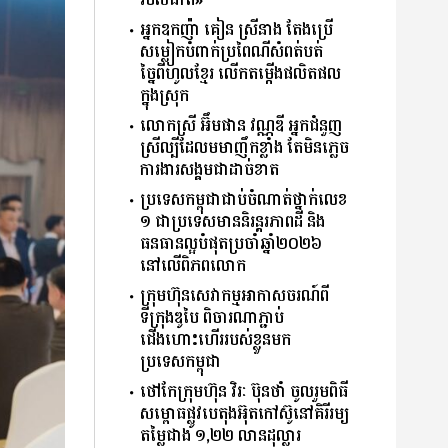
របស់ជាតិ»
អ្នកឧកញ៉ា គៀន ស្រីនាង តែងប្រើ
សម្លៀកបំពាក់ប្រពៃណីសំពត់បត់
ច្នៃពីហូលខ្មែរ លើក​តម្កើងផលិតផល
ក្នុងស្រុក
លោកស្រី អ៊ឹមផាន វណ្ណឌី អ្នកជំនួញ
ស្រីល្បីដែលមមាញឹកខ្លាំង តែមិនភ្លេច
ការងារសង្គមជាដាច់ខាត
ប្រទេសកម្ពុជាជាប់ចំណាត់ថ្នាក់លេខ
១ ជាប្រទេសមាននិរន្តរភាពដី និង
ធនធានល្អបំផុតប្រចាំឆ្នាំ២០២៦
នៅលើពិភពលោក
ក្រុមហ៊ុនសេវាកម្មអាកាសចរណ៍ពី
ទីក្រុងឌូបៃ ពិចារណាភ្ជាប់
ជើងហោះហើររបស់ខ្លួនមក
ប្រទេសកម្ពុជា
ថៅកែក្រុមហ៊ុន វិរៈ ប៊ុនថាំ ចូលរួមពិធី
សម្ពោធផ្លូវបេតុងអ៊ុតកៅស៊ូនៅគិរីរម្យ
តម្លៃជាង ១,២២ លានដុល្លារ