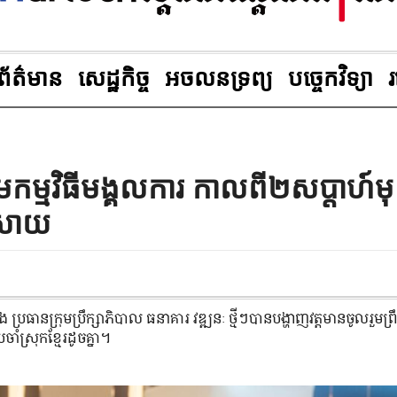
ព័ត៌មាន
សេដ្ឋកិច្ច
អចលនទ្រព្យ
បច្ចេកវិទ្យា
កម្មវិធីមង្គលការ កាលពី២សប្ដាហ៍ម
្រាយ
ាន​ក្រុម​ប្រឹក្សាភិបាល ធនាគារ វឌ្ឍនៈ ថ្មី​ៗ​បាន​បង្ហាញ​វត្តមាន​ចូលរួម​ព្រឹត
ាំ​ស្រុក​ខ្មែរ​ដូច​គ្នា។