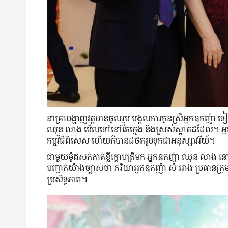
នា​គ្រា​បង្ហាញ​វត្តមាន​ចូលរួម ​មង្គលការ​កូនស្រី​អ្នកឧកញ៉ា ទ
ឈុន លាង មើល​ទៅ​នៅ​តែ​ក្មេង និង​ស្រស់​ស្អាត​ដដែល។ អ្ន
កម្មវិធីពិសេស ហើយ​ក៏​បាន​ដថតរូប​ទុក​ជា​អនុស្សាវរីយ៍។
ជាមួយ​ម៉ូដ​សក់​កាត់​ខ្លី​ក្ដោប​ត្រឹម​ក អ្នកឧកញ៉ា ឈុន ល
បញ្ជាក់​យ៉ាង​ច្បាស់​ថា ​ភរិយា​អ្នក​ឧកញ៉ា សំ អាង ប្រធាន​ក្
ប្រសិទ្ធភាព។