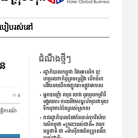
របៀបរស់នៅ
ដំណឹងថ្មីៗ
ុន
រដ្ឋាភិបាលកម្ពុជា និងអាមេរិក ចុះ
ហត្ថលេខាកិច្ចព្រមព្រៀង បើកចំហ
ជើងមេឃដឹកជញ្ជូនតាមផ្លូវអាកាស
អ្នកឧកញ៉ា ឈុន លាង ចូលរួមកម្មវិធី
0
មង្គលការ កាលពី២សប្ដាហ៍មុនជាមួយ
ទឹកមុខកាន់តែស្រស់ស្រាយ
្តិការណ៍​
រាជរដ្ឋាភិបាលតែងតែចាត់ទុកវិស័យ
កសិកម្មជា «ក្រពះរបស់ជាតិ» ខណៈ
មច្ឆជាតិ ជា «ម៉ាស៊ីនផលិតប្រូតេអ៊ីន