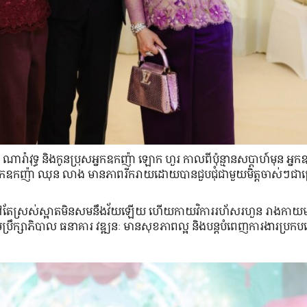
ៀ ណារ៉ាវុទ្ធ និង​កូនប្រុស​អ្នកឧកញ៉ា ឡោក ហួរ កាលពី​ប៉ុន្មាន​សប្ដាហ៍​មុន អ្ន
កឧកញ៉ា ឈុន លាង មានភាព​រីករាយ​ដោយ​បាន​ជួបជុំជាមួយ​មិត្តចាស់ៗ​ជាច្រើន
ាង នៅតែ​ស្រស់​ស្អាត​មិន​សម​នឹង​វ័យ​ឡើយ ហើយ​កាយវិការ​រហ័សរហួន រាងកាយ​ម
រុម​ប្រឹក្សាភិបាល ធនាគារ វឌ្ឍនៈ មាន​សុខភាព​ល្អ និង​បន្ត​បំពេញ​ការងារ​ប្រក