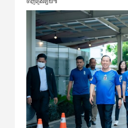
ចាញ់​ក្មេង​ឡើយ៕