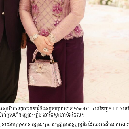
​ស្វាមី បាន​ចូលរួម​កម្មវិធី​ទស្សនា​បាល់ទាត់ World Cup លើ​កញ្ចក់ LED នៅ​ក្
កាក្រុមហ៊ុន វឌ្ឍនៈ គ្រុប នៅតែ​ស្វាហាប់​ដដែល។
ក្រុមហ៊ុន វឌ្ឍនៈ គ្រុប ជា​ស្រ្តី​អ្នក​ជំនួញ​ខ្លាំង ដែល​អាច​ដឹកនាំ​ការងារ​