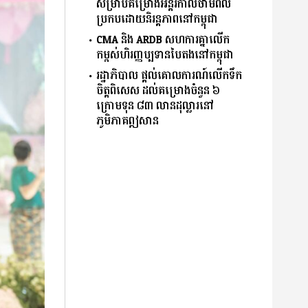
សម្រាប់គម្រោងអន្តរកាលថាមពល
ប្រកបដោយនិរន្តភាពនៅកម្ពុជា
CMA និង ARDB សហការគ្នាលើក
កម្ពស់ហិរញ្ញប្បទានបៃតងនៅកម្ពុជា
រដ្ឋាភិបាល ផ្តល់គោលការណ៍លើកទឹក
ចិត្តពិសេស ដល់គម្រោងចំនួន ៦
ក្រោមទុន ៨៣ លានដុល្លារនៅ
ភូមិភាគឦសាន