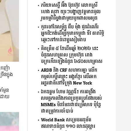
ភរិយា​សេដ្ឋី អ៊ឹង ប៊ុនហ៊ូវ លោកស្រី
ហេង សុខា យូរៗបង្ហាញវត្តមានចូល
រួមកម្មវិធីម្ដងជាមួយឫកពាសមសួន
កូនចៅនៃសម្ព័ន្ធ ជីប ម៉ុង ជូនដំណើរ
អ្នកជិះកង់ដើម្បីកុមារកម្ពុជា ទីវ តារារិទ្ធិ
ឆ្ពោះទៅកាន់ខេត្តសៀមរាប
គិតត្រឹម ៥ ខែដើមឆ្នាំ ២០២៦ នេះ
ចំនួនសហគ្រាស ក្រុមហ៊ុន រោង
ចក្រកើនឡើងចំនួន ៦៥០ស​ហគ្រា​ស
កឧកញ៉ា
ARDB និង CRF សហការគ្នា លើក
​ក្នុង​
កម្ពស់កេរ្តិ៍ឈ្មោះ អង្ករខ្មែរ លើឆាក
អន្តរជាតិនៅទីក្រុង New York
ាំមួន
ឯកឧត្តម ហែម វណ្ណឌី៖ ការពង្រឹង
ប​ដោយ​
សមត្ថភាពនិងភាពប្រកួតប្រជែងរបស់
MSMEs មិនមែនជាជម្រើសទេ ប៉ុន្តែ
ជាតម្រូវការចាំបាច់
World Bank សម្រេចអនុម័ត
ឥណទាន​ចំនួន ១១០ លានដុល្លារ