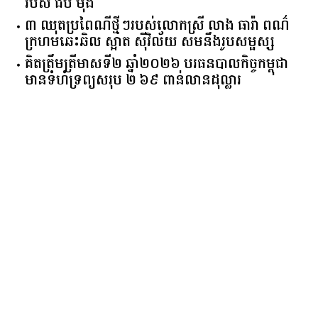
របស់ ជីប ម៉ុង
៣ ឈុតប្រពៃណីថ្មីៗរបស់លោកស្រី លាង ធារ៉ា ពណ៌
ក្រហមឆេះឆិល ស្អាត ​ស៊ីវិល័យ សមនឹងរូបសម្ផស្ស
គិត​ត្រឹមត្រីមាស​ទី​២​ ​ឆ្នាំ​២០២៦​ បរធន​បាលកិច្ច​កម្ពុជា​ ​
មាន​ទំហំ​ទ្រព្យ​សរុប​ ​២.៦៩​ ​ពាន់លាន​ដុល្លារ​