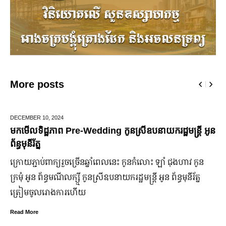
More posts
JUNE 25,
2024
 អូន
មកដឹងប្រាក់ចំណេញសុទ្ធរបស់ក្រុមហ៊ុន Ford ពីឆ្នាំ២០១០ 
ឆ្នាំ២០២៤
ន
ក្រុមហ៊ុន Ford Motor ទទួលប្រាក់ចំណេញសរុបប្រចាំឆ្នាំមានការ
ឡើង បើទោះបីវិបត្តិសេដ្ឋកិច្ចពិភពលោកមិនទាន់មានស្ថានភាពល្អ
ប្រសើរ។
Read More