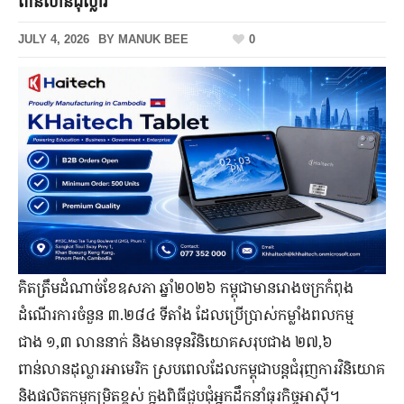
ពាន់លានដុល្លារ
JULY 4, 2026
BY
MANUK BEE
0
គិតត្រឹមដំណាច់ខែឧសភា ឆ្នាំ២០២៦ កម្ពុជាមានរោងចក្រកំពុង
ដំណើរការចំនួន ៣.២៨៤ ទីតាំង ដែលប្រើប្រាស់កម្លាំងពលកម្ម
ជាង ១,៣ លាននាក់ និងមានទុនវិនិយោគសរុបជាង ២៧,៦
ពាន់លានដុល្លារអាមេរិក ស្របពេលដែលកម្ពុជាបន្តជំរុញការវិនិយោគ
និងផលិតកម្មកម្រិតខ្ពស់ ក្នុងពិធីជួបជុំអ្នកដឹកនាំធុរកិច្ចអាស៊ី។