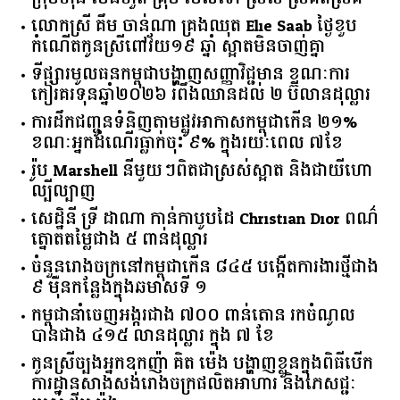
លោកស្រី គឹម ចាន់ណា គ្រងឈុត Elie Saab ថ្ងៃខួប
កំណើតកូនស្រីពៅវ័យ១៩ ឆ្នាំ ស្អាតមិនចាញ់គ្នា
ទីផ្សារ​មូលធន​កម្ពុជា​បង្ហាញ​សញ្ញា​វិជ្ជមាន​ ​ខណៈ​ការ​
កៀរគរ​ទុន​ឆ្នាំ​២០២៦​ ​រំពឹង​ឈានដល់​ ​២​ ​ប៊ីលាន​ដុល្លារ​
ការដឹកជញ្ជូនទំនិញតាមផ្លូវអាកាសកម្ពុជាកើន ២១%
ខណៈអ្នកដំណើរធ្លាក់ចុះ ៩% ក្នុងរយៈពេល ៧ខែ
រ៉ូប Marshell នីមួយៗពិតជាស្រស់ស្អាត និងជាយីហោ
ល្បីល្បាញ
សេដ្ឋិនី ទ្រី ដាណា កាន់កាបូបដៃ Christian Dior ពណ៌
ត្នោតតម្លៃជាង ៥ ពាន់ដុល្លារ
ចំនួន​រោងចក្រ​នៅ​កម្ពុជា​កើន​ ​៨៤៥​ ​បង្កើត​ការងារ​ថ្មី​ជាង​
​៩​ ​ម៉ឺន​កន្លែង​ក្នុង​ឆមាស​ទី ​១​
កម្ពុជានាំចេញអង្ករជាង ៧០០ ពាន់តោន រកចំណូល
បានជាង ៤១៥ លានដុល្លារ ក្នុង ៧ ខែ
កូនស្រីច្បងអ្នកឧកញ៉ា គិត ម៉េង បង្ហាញខ្លួនក្នុងពិធីបើក
ការដ្ឋានសាងសង់រោងចក្រផលិតអាហារ និងភេសជ្ជៈ