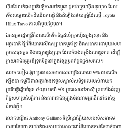
ហ៊ុនដែលកំពុងប្រតិបត្តិការនៅកម្ពុជា ដូចជាក្រុមហ៊ុន តូយូតា ដែល
ទើបសម្ពោធបើកដំណើរការផ្គុំ និងដំឡើងរថយន្តម៉ូដែលថ្មី Toyota
Hilux Travo កាលពីមួយថ្ងៃមុន។
ឯកឧត្តមរដ្ឋមន្ត្រីក៏បានលើកទឹកចិត្តដល់ក្រុមហ៊ុនក្នុងស្រុក និង
អន្តរជាតិ ឱ្យវិនិយោគលើឧស្សាហកម្មគាំទ្រ និងសហការជាមួយសហ
គ្រាសធុនតូច និងមធ្យមក្នុងស្រុក ដែលកំពុងពង្រឹងសមត្ថភាព ដើម្បី
ក្លាយជាដៃគូគួរឱ្យទុកចិត្តនៅក្នុងខ្សែច្រវាក់ផ្គត់ផ្គង់សកល។
លោក ហៀង វុទ្ធា ប្រធានសមាគមសហគ្រិនសកល ១% បានលើក
ឡើងថា កម្មវិធីពានរង្វាន់នេះទទួលស្គាល់សមិទ្ធផលរបស់នាយក
ប្រតិបត្តិឆ្នើមចំនួន ៥០រូប មកពី ១៦ ប្រទេសនៅអាស៊ី ព្រមទាំងជំរុញ
កិច្ចសហប្រតិបត្តិការ និងភាពជាដៃគូក្នុងចំណោមអ្នកដឹកនាំធុរកិច្ច
ជំនាន់ថ្មី។
លោកបណ្ឌិត Anthony Galliano ទីប្រឹក្សាកិត្តិយសរបស់សមាគម
បានបន្ថែមថា កម្ពុជាកំពុងក្លាយជាគោលដៅវិនិយោគកាន់តែទាក់ទាញ