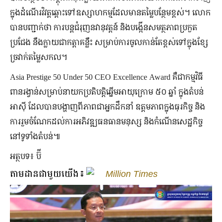
ក្នុងដំណើរវិវត្តឆ្ពោះទៅឧស្សាហកម្មដែលមានតម្លៃបន្ថែមខ្ពស់។ លោក
បានបញ្ជាក់ថា ការបន្តជំរុញនវានុវត្តន៍ និងបង្កើនសមត្ថភាពប្រកួត
ប្រជែង នឹងក្លាយជាកត្តាគន្លឹះ សម្រាប់ការចូលកាន់តែខ្ពស់ទៅក្នុងខ្សែ
ច្រវាក់តម្លៃសកល។
Asia Prestige 50 Under 50 CEO Excellence Award គឺជាកម្មវិធី
ពានរង្វាន់សម្រាប់នាយកប្រតិបត្តិឆ្នើមអាយុក្រោម ៥០ ឆ្នាំ ក្នុងតំបន់
អាស៊ី ដែលបានបង្ហាញពីភាពជាអ្នកដឹកនាំ ឧត្តមភាពក្នុងធុរកិច្ច និង
ការរួមចំណែកដល់ការអភិវឌ្ឍធនធានមនុស្ស និងកំណើនសេដ្ឋកិច្ច
នៅទូទាំងតំបន់៕
អត្ថបទ៖ ប៊ី
តាមដានជាមួយយើង៖
Million Times