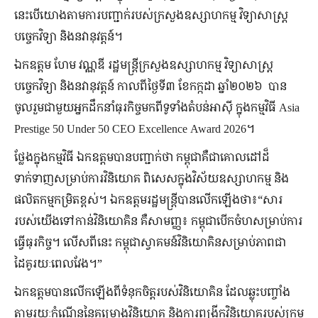
នេះបើយោងតាមការបញ្ជាក់របស់ក្រសួងឧស្សាហកម្ម វិទ្យាសាស្ត្រ
បច្ចេកវិទ្យា និងនវានុវត្តន៍។
ឯកឧត្តម ហែម វណ្ណឌី រដ្ឋមន្ត្រីក្រសួងឧស្សាហកម្ម វិទ្យាសាស្ត្រ
បច្ចេកវិទ្យា និងនវានុវត្តន៍ កាលពីថ្ងៃទី៣ ខែកក្កដា ឆ្នាំ២០២៦ បាន
ចូលរួមជាមួយអ្នកដឹកនាំធុរកិច្ចមកពីទូទាំងតំបន់អាស៊ី ក្នុងកម្មវិធី Asia
Prestige 50 Under 50 CEO Excellence Award 2026។
ថ្លែងក្នុងកម្មវិធី ឯកឧត្តមបានបញ្ជាក់ថា កម្ពុជាគឺជាគោលដៅដ៏
ទាក់ទាញសម្រាប់ការវិនិយោគ ពិសេសក្នុងវិស័យឧស្សាហកម្ម និង
ផលិតកម្មកម្រិតខ្ពស់។ ឯកឧត្តមរដ្ឋមន្ត្រីបានលើកឡើងថា៖“សារ
របស់យើងទៅកាន់វិនិយោគិន គឺសាមញ្ញ៖ កម្ពុជាបើកចំហសម្រាប់ការ
ធ្វើធុរកិច្ច។ លើសពីនេះ កម្ពុជាស្វាគមន៍វិនិយោគិនសម្រាប់ភាពជា
ដៃគូរយៈពេលវែង។”
ឯកឧត្តមបានលើកឡើងពីទំនុកចិត្តរបស់វិនិយោគិន ដែលឆ្លុះបញ្ចាំង
តាមរយៈកំណើននៃគម្រោងវិនិយោគ និងការពង្រីកវិនិយោគរបស់ក្រុម