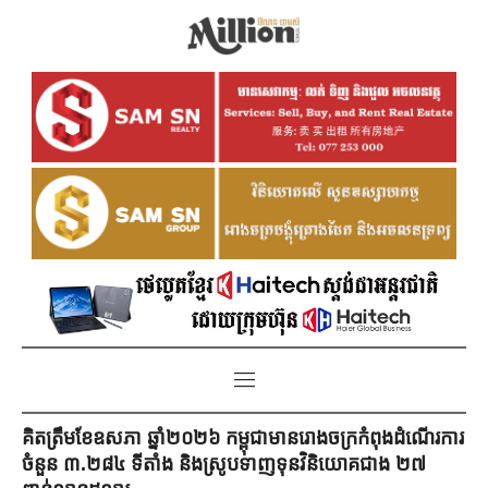
គិតត្រឹមខែឧសភា ឆ្នាំ២០២៦ កម្ពុជាមានរោងចក្រកំពុងដំណើរការ
ចំនួន ៣.២៨៤ ទីតាំង និងស្រូបទាញទុនវិនិយោគជាង ២៧