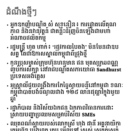
ដំណឹងថ្មីៗ
អ្នកឧកញ៉ាបណ្ឌិត សំ សុខនឿន៖ ការផ្តោតលើគុណ
ភាព និងនវានុវត្តន៍ ជាគន្លឹះជំរុញចិនឡើងជាមហា
អំណាចផលិតកម្ម
រដ្ឋមន្ត្រី ហួត ហាក់៖ “រដូវកាលបៃតង” មិនមែនជាឧប
សគ្គ តែជាឱកាសស្គាល់កម្ពុជាពីជ្រុងថ្មី
កូនប្រុសម្ចាស់ក្រុមហ៊ុនហនុមាន ផន មុតសុក្រឆពណ្ណ
ញ្ចប់ការសិក្សា នៅរាជបណ្ឌិតសភាយោធា Sandhurst
ប្រទេសអង់គ្លេស
អូស្ត្រាលី​ជួយ​ពង្រឹង​ការ​កែច្នៃ​ស្វាយចន្ទី​នៅ​កម្ពុជា​ ​ខណៈ​
កម្ពុជា​បាត់បង់​ចំណូល​ជាង​ ​១២៥​ ​លាន​ដុល្លារ​ក្នុង​មួយ​
ឆ្នាំ​
រដ្ឋាភិបាល​ ​និង​វិស័យ​ឯកជន ​ឯកភាព​វិធានការ​ដោះ
ស្រាយ​បញ្ហា​ប្រឈម​​សម្រាប់​វិស័យ​ ​SMEs​
ឈុតពណ៌ស្វាយរបស់លោកស្រី ហុង ដានី អគ្គ​នាយិកា​
ក្រុមហ៊ុន ប៉េងហួត គ្រុប មើលទៅ ស្រស់ ស្រគត់ស្រគំ