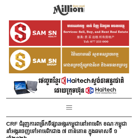
CRF ជំរុញការពង្រីកទីផ្សារអង្ករកម្ពុជានៅអាមេរិក ខណៈកម្ពុជា
នាំអង្ករចេញទៅអាមេរិកជាង ៧ ពាន់តោន ក្នុងឆមាសទី ១