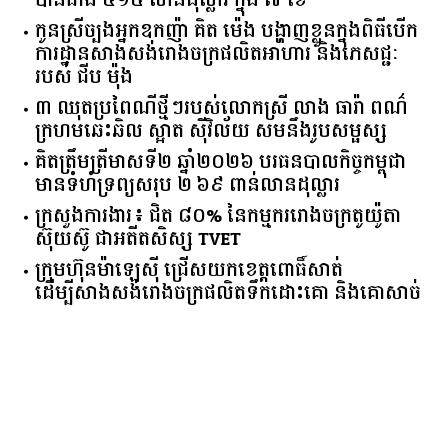
បានជាង ៤១៥ លានដុល្លារ ក្នុង ៧ ខែ
កូនស្រីច្បងអ្នកឧកញ៉ា គិត ម៉េង បង្ហាញខ្លួនក្នុងពិធីបើក
ការដ្ឋានសាងសង់រោងចក្រផលិតអាហារ និងភេសជ្ជៈ
របស់ ជីប ម៉ុង
៣ ឈុតប្រពៃណីថ្មីៗរបស់លោកស្រី លាង ធារ៉ា ពណ៌
ក្រហមឆេះឆិល ស្អាត ​ស៊ីវិល័យ សមនឹងរូបសម្ផស្ស
គិត​ត្រឹមត្រីមាស​ទី​២​ ​ឆ្នាំ​២០២៦​ បរធន​បាលកិច្ច​កម្ពុជា​ ​
មាន​ទំហំ​ទ្រព្យ​សរុប​ ​២.៦៩​ ​ពាន់លាន​ដុល្លារ​
ក្រសួង​ការងារ​៖ ​ជិត​ ​៨០​% ​នៃ​កម្មករ​រោងចក្រ​តូយ៉ូតា ​
ស៊ុយ​ស៊ូ ​ជា​អតីត​សិស្ស​ ​TVET​
ក្រុមហ៊ុន​ម៉ាឡេស៊ី ជ្រើសយកខេត្ដពោធិ៍សាត់
ដើម្បីសាងសង់រោងចក្រផលិតទឹកដោះគោ និងគោសាច់