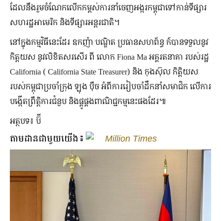
ដែលនឹងរួមចំណែកលើកកម្ពស់ការនាំចេញអង្ករកម្ពុជាទៅកាន់ទីផ្សារ
សហរដ្ឋអាមេរិក និងទីផ្សារអន្តរជាតិ។
នៅក្នុងកម្មវិធីនេះដែរ ឧកញ៉ា បណ្ឌិត ប្រធានសហព័ន្ធ ក៍បានទទួលនូវ
កិត្តយស នូវលិខិតសរសើរ ពី លោក Fiona Ma អគ្គរតនាគា របស់រដ្ឋ
California ( California State Treasurer) និង កុងស៊ុល កិត្តិយស
របស់កម្ពុជាប្រចាំក្រុង ឡុង ប៉ឹច អំពីការរៀបចាំដឹកនាំសមាជិក លើការ
បង្កើតព្រឹត្តិការជំនួប និងផ្គូផ្គងពាណិជ្ជកម្មនេះផងដែរ៕
អត្ថបទ៖ ប៊ី
តាមដានជាមួយយើង៖
Million Times