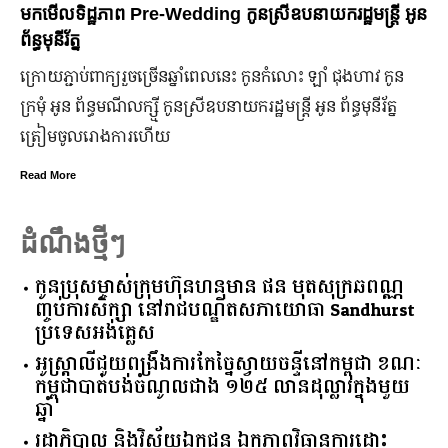
មកដឹងប្រាក់ចំណេញសុទ្ធរបស់ក្រុមហ៊ុន Ford ពីឆ្នាំ២០១០ ដល់
ឆ្នាំ២០២៤
ក្រុមហ៊ុន Ford Motor ទទួលប្រាក់ចំណេញសរុបប្រចាំឆ្នាំមានការកើន
ឡើង បើទោះបីវិបត្តិសេដ្ឋកិច្ចពិភពលោកមិនទាន់មានស្ថានភាពល្អ
ប្រសើរ។
Read More
ដំណឹងថ្មីៗ
កូនប្រុសម្ចាស់ក្រុមហ៊ុនហនុមាន ផន មុតសុក្រឆពណ្ណ
ញ្ចប់ការសិក្សា នៅរាជបណ្ឌិតសភាយោធា Sandhurst
ប្រទេសអង់គ្លេស
អូស្ត្រាលី​ជួយ​ពង្រឹង​ការ​កែច្នៃ​ស្វាយចន្ទី​នៅ​កម្ពុជា​ ​ខណៈ​
កម្ពុជា​បាត់បង់​ចំណូល​ជាង​ ​១២៥​ ​លាន​ដុល្លារ​ក្នុង​មួយ​
ឆ្នាំ​
រដ្ឋាភិបាល​ ​និង​វិស័យ​ឯកជន ​ឯកភាព​វិធានការ​ដោះ