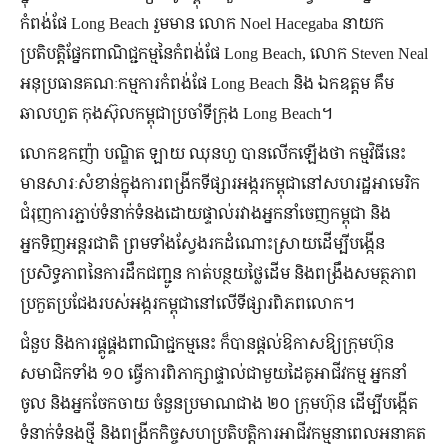
កំពង់ផែ Long Beach រួមមាន លោក Noel Hacegaba នាយក
ប្រតិបត្តិផ្នែកពាណិជ្ជកម្មនៃកំពង់ផែ Long Beach, លោក Steven Neal
អនុប្រធានគណៈកម្មការកំពង់ផែ Long Beach និង ឯកឧត្តម គឹម
ឆាលហួត កុងស៊ុលកម្ពុជាប្រចាំទីក្រុង Long Beach។
លោកឧកញ៉ា បណ្ឌិត ឡាយ ឈុនហួ បានលើកឡើងថា កម្មវិធីនេះ
មានសារៈសំខាន់ក្នុងការពង្រីកទីផ្សារអង្ករកម្ពុជានៅសហរដ្ឋអាមេរិក
ជំរុញការភ្ជាប់ទំនាក់ទំនងដោយផ្ទាល់រវាងអ្នកនាំចេញកម្ពុជា និង
អ្នកទិញអន្តរជាតិ ព្រមទាំងស្វែងរកដំណោះស្រាយដើម្បីបង្កើន
ប្រសិទ្ធភាពនៃការដឹកជញ្ជូន កាត់បន្ថយថ្លៃដើម និងពង្រឹងសមត្ថភាព
ប្រកួតប្រជែងរបស់អង្ករកម្ពុជានៅលើទីផ្សារពិភពលោក។
ជំនួប និងការផ្គូផ្គងពាណិជ្ជកម្មនេះ ក៏បានផ្តល់ឱកាសឱ្យក្រុមហ៊ុន
សមាជិកទាំង ១០ ធ្វើការពិភាក្សាផ្ទាល់ជាមួយដៃគូអាជីវកម្ម អ្នកនាំ
ចូល និងអ្នកចែកចាយ ចំនួនប្រមាណជាង ២០ ក្រុមហ៊ុន ដើម្បីបង្កើត
ទំនាក់ទំនងថ្មី និងពង្រីកកិច្ចសហប្រតិបត្តិការអាជីវកម្មនាពេលអនាគត