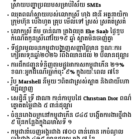
ស្រាយ​បញ្ហា​ប្រឈម​​សម្រាប់​វិស័យ​ ​SMEs​
ឈុតពណ៌ស្វាយរបស់លោកស្រី ហុង ដានី អគ្គ​នាយិកា​
ក្រុមហ៊ុន ប៉េងហួត គ្រុប មើលទៅ ស្រស់ ស្រគត់ស្រគំ
លោកស្រី គឹម ចាន់ណា គ្រងឈុត Elie Saab ថ្ងៃខួប
កំណើតកូនស្រីពៅវ័យ១៩ ឆ្នាំ ស្អាតមិនចាញ់គ្នា
ទីផ្សារ​មូលធន​កម្ពុជា​បង្ហាញ​សញ្ញា​វិជ្ជមាន​ ​ខណៈ​ការ​
កៀរគរ​ទុន​ឆ្នាំ​២០២៦​ ​រំពឹង​ឈានដល់​ ​២​ ​ប៊ីលាន​ដុល្លារ​
ការដឹកជញ្ជូនទំនិញតាមផ្លូវអាកាសកម្ពុជាកើន ២១%
ខណៈអ្នកដំណើរធ្លាក់ចុះ ៩% ក្នុងរយៈពេល ៧ខែ
រ៉ូប Marshell នីមួយៗពិតជាស្រស់ស្អាត និងជាយីហោ
ល្បីល្បាញ
សេដ្ឋិនី ទ្រី ដាណា កាន់កាបូបដៃ Christian Dior ពណ៌
ត្នោតតម្លៃជាង ៥ ពាន់ដុល្លារ
ចំនួន​រោងចក្រ​នៅ​កម្ពុជា​កើន​ ​៨៤៥​ ​បង្កើត​ការងារ​ថ្មី​ជាង​
​៩​ ​ម៉ឺន​កន្លែង​ក្នុង​ឆមាស​ទី ​១​
កម្ពុជានាំចេញអង្ករជាង ៧០០ ពាន់តោន រកចំណូល