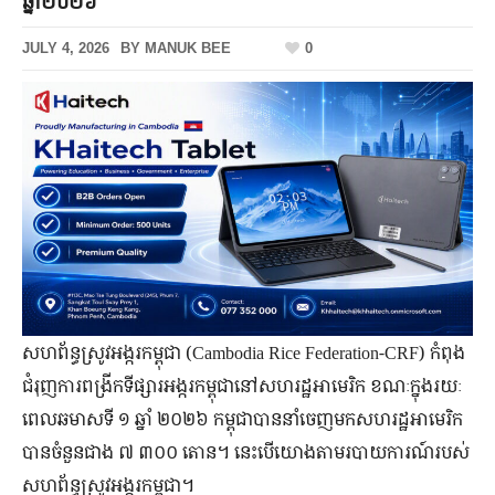
ឆ្នាំ២០២៦
JULY 4, 2026
BY
MANUK BEE
0
សហព័ន្ធស្រូវអង្ករកម្ពុជា (Cambodia Rice Federation-CRF) កំពុង
ជំរុញការពង្រីកទីផ្សារអង្ករកម្ពុជានៅសហរដ្ឋអាមេរិក ខណៈក្នុងរយៈ
ពេលឆមាសទី ១ ឆ្នាំ ២០២៦ កម្ពុជាបាននាំចេញមកសហរដ្ឋអាមេរិក
បានចំនួនជាង ៧ ៣០០ តោន។ នេះបើយោងតាមរបាយការណ៍របស់
សហព័ន្ធស្រូវអង្ករកម្ពុជា។