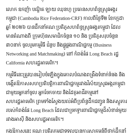
លោក ឧកញ៉ា បណ្ឌិត ឡាយ ឈុនហួ ប្រធានសហព័ន្ធស្រូវអង្ករ
កម្ពុជា (Cambodia Rice Federation-CRF) កាលពីថ្ងៃទី២ ខែកក្កដា
ឆ្នាំ ២០២៦ បានដឹកនាំគណៈប្រតិភូសហព័ន្ធស្រូវអង្ករកម្ពុជា ដែល
មានតំណាងពី ក្រុមហ៊ុនសមាជិកចំនួន ១០ និង ប្រតិភូសរុបចំនួន
៣០នាក់ ចូលរួមកម្មវិធី ជំនួប និងផ្គូផ្គងពាណិជ្ជកម្ម (Business
Networking and Matchmaking) នៅ កំពង់ផែ Long Beach រដ្ឋ
California សហរដ្ឋអាមេរិក។
កម្មវិធីនេះត្រូវបានរៀបចំឡើងក្នុងគោលបំណងពង្រឹងទំនាក់ទំនង និង
បង្កើតឱកាសសហប្រតិបត្តិការពាណិជ្ជកម្មរវាងវិស័យស្រូវអង្ករកម្ពុជា
ជាមួយអ្នកនាំចូល អ្នកចែកចាយ និងដៃគូអាជីវកម្មនៅ
សហរដ្ឋអាមេរិក ព្រមទាំងស្វែងយល់អំពីប្រព័ន្ធដឹកជញ្ជូន និងភស្តុភារ
របស់កំពង់ផែ Long Beach ដែលជាច្រកទ្វារពាណិជ្ជកម្មដ៏សំខាន់មួយ
រវាងអាស៊ី និងសហរដ្ឋអាមេរិក។
ក្នុងឱកាសនេះ គណៈប្រតិភូកម្ពុជាទទួលបានការស្វាគមន៍ពីថ្នាក់ដឹកនាំ