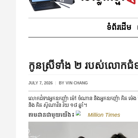
ទំព័រដើម
កូនស្រីទាំង ២ របស់លោកជំទាវ
JULY 7, 2026
BY
VIN CHANG
លោកជំទាវអ្នកឧកញ៉ា ម៉ៅ ចំណាន និង​អ្នក​ឧកញ៉ា គិត ម៉េង តែងត
និង គិត ស៊ូណាវីន វ័យ ១៨ ឆ្នាំ។
តាមដានជាមួយយើង៖
Million Times