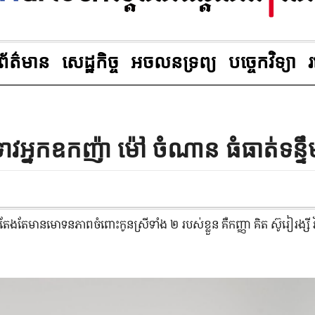
ព័ត៌មាន
សេដ្ឋកិច្ច
អចលនទ្រព្យ
បច្ចេកវិទ្យា
អ្នកឧកញ៉ា ម៉ៅ ចំណាន ធំធាត់​ទន្ទឹម​
ែ​មាន​មោទនភាព​ចំពោះ​កូន​ស្រី​ទាំង ២ របស់​ខ្លួន គឺ​កញ្ញា គិត ស៊ូរៀរង្សី វ