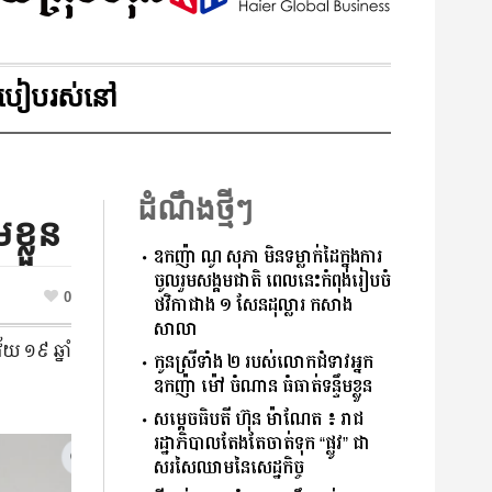
របៀបរស់នៅ
ដំណឹងថ្មីៗ
ខ្លួន
ឧកញ៉ា ណូ សុភា មិនទម្លាក់ដៃក្នុងការ
ចូលរួមសង្គមជាតិ ពេលនេះកំពុងរៀបចំ
0
ថវិកាជាង ១ សែនដុល្លារ កសាង
សាលា
័យ ១៩ ឆ្នាំ
កូនស្រីទាំង ២ របស់លោកជំទាវអ្នក
ឧកញ៉ា ម៉ៅ ចំណាន ធំធាត់​ទន្ទឹម​ខ្លួន
សម្ដេចធិបតី ហ៊ុន ម៉ាណែត ៖ រាជ
រដ្ឋាភិបាលតែងតែចាត់ទុក “ផ្លូវ” ជា
សរសៃឈាមនៃសេដ្ឋកិច្ច