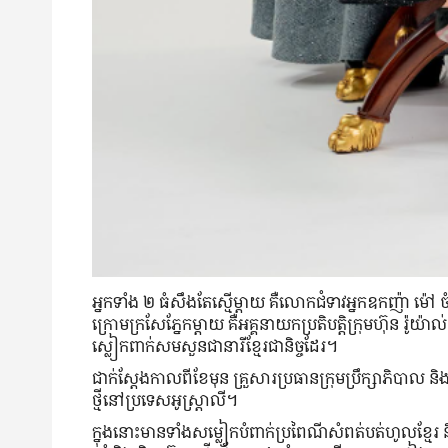
អ្នក​ទាំង ២ ធំ​សឹង​តែ​ស្មើ​ម្ដាយ គឺ​លោក​ជំទាវ​អ្នក​ឧកញ៉ា ម៉ៅ 
ក្រោម​ក្រសែ​ភ្នែក​ម្ដាយ គឺ​​អគ្គនាយក​ប្រតិបត្តិ​ក្រុមហ៊ុន រ៉ូយ៉
ស្លៀកពាក់​សម​សួន​ជា​នារី​ខ្មែរ​ជានិច្ច​ដែរ។
ជាក់ស្ដែង​កាលពី​ខែ​មុន គ្រួសារ​ប្រធាន​ក្រុមប្រឹក្សាភិបាល និង​អគ្
ថ្មី​នៅ​ប្រទេស​អូស្ត្រាលី។
ក្នុង​នោះ​មាន​ទាំង​សម្លៀកបំពាក់​ប្រពៃណី​សំពត់​បត់​ហូល​ខ្មែរ