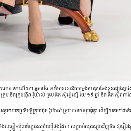
ចំណាន ទៅ​ហើយ។ អ្នក​ទាំង ២ ក៏​មាន​រស​និយម​ក្នុង​ការ​តុបតែង​ខ្លួន​ផ្សេង​គ្នា​ដ
ាល់ គ្រុប និង​ក្រុមហ៊ុន រ៉ូយ៉ាល់ គ្រុប គិត ស៊ូរៀរង្សី វ័យ ១៩ ឆ្នាំ និង គិត ស៊ូណាវ
គនាយក​ប្រតិបត្តិ​ក្រុមហ៊ុន រ៉ូយ៉ាល់ គ្រុប បាន​ថត​រូប​ជុំ​គ្នា ដើម្បី​យក​ទៅ​ដាក់​ត
 និង​សម្លៀកបំពាក់​ប្រេន​សម័យ​ថ្មី​ផង​ដែរ។ សម្រាប់​ឈុត​ប្រេន​វិញ​គិត ស៊ូរៀរង