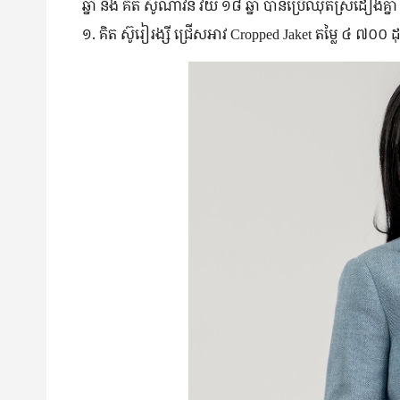
ឆ្នាំ និង គិត ស៊ូណាវីន វ័យ ១៨ ឆ្នាំ បាន​ប្រើ​ឈុត​ស្រដៀង​គ្នា
១. គិត ស៊ូរៀរង្សី ជ្រើស​អាវ Cropped Jaket តម្លៃ ៤ ៧០០ ដុល