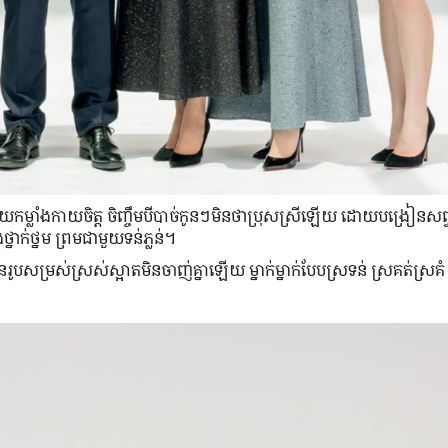
កម្លាំង​កាយ​ចិត្ត ចិញ្ចឹម​បីបាច់​កូន​ៗ​មិន​ថា​ប្រុស​ស្រី​ឡើយ ដោយ​បង្រៀន​សព្វ
នាក់ថ្នម ព្រម​ជាមួយ​ទន់ភ្លន់។
ូប​សម្រស់​ស្រស់​ស្អាត​មិន​ចាញ់​គ្នា​ឡើយ ម្នាក់​ម្នាក់​បែប​ស្រទន់ ស្រគត់ស្រគ