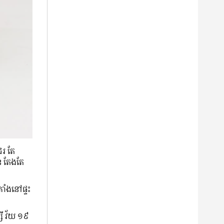
ែរ តែ​
ីន តែងតែ​
ាំង​នៅ​ផ្ទះ​
្សី វ័យ ១៩