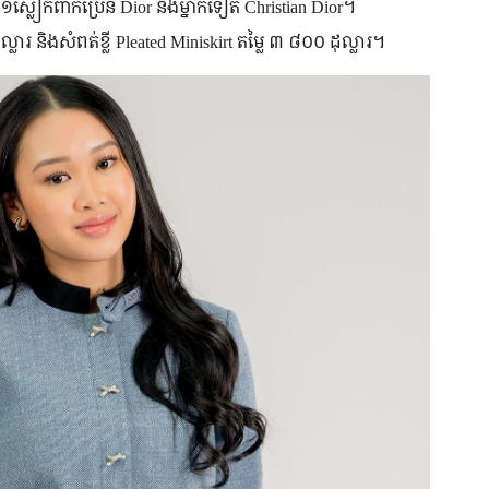
 ១​ស្លៀកពាក់​​ប្រេន​ Dior និង​ម្នាក់​ទៀត Christian Dior។
្លារ និង​សំពត់​ខ្លី Pleated Miniskirt តម្លៃ ៣ ៨០០ ដុល្លារ។