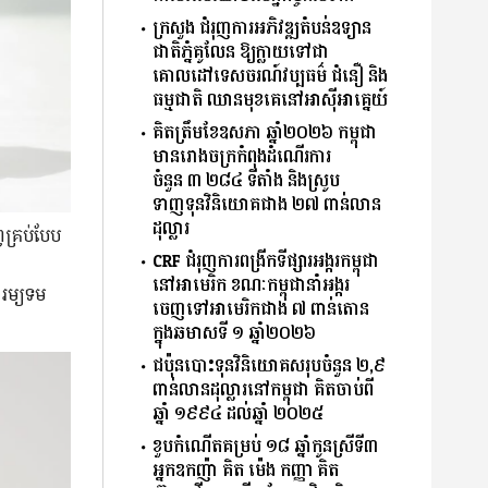
ក្រសួង ជំរុញការអភិវឌ្ឍតំបន់ឧទ្យាន
ជាតិភ្នំគូលែន ឱ្យក្លាយទៅជា
គោលដៅទេសចរណ៍វប្បធម៌ ជំនឿ និង
ធម្មជាតិ ឈានមុខគេនៅអាស៊ីអាគ្នេយ៍
គិតត្រឹមខែឧសភា ឆ្នាំ២០២៦ កម្ពុជា
មានរោងចក្រកំពុងដំណើរការ
ចំនួន ៣.២៨៤ ទីតាំង និងស្រូប
ទាញទុនវិនិយោគជាង ២៧ ពាន់លាន
ដុល្លារ
គ្រប់​បែប​
CRF ជំរុញការពង្រីកទីផ្សារអង្ករកម្ពុជា
នៅអាមេរិក ខណៈកម្ពុជានាំអង្ករ
ំ រម្យទម
ចេញទៅអាមេរិកជាង ៧ ពាន់តោន
ក្នុងឆមាសទី ១ ឆ្នាំ២០២៦
ជប៉ុនបោះទុនវិនិយោគសរុបចំនួន ២,៩
ពាន់លានដុល្លារនៅកម្ពុជា គិតចាប់ពី
ឆ្នាំ ១៩៩៤ ដល់ឆ្នាំ ២០២៥
ខួបកំណើតគម្រប់ ១៨ ឆ្នាំកូនស្រីទី៣
អ្នកឧកញ៉ា គិត ម៉េង កញ្ញា គិត