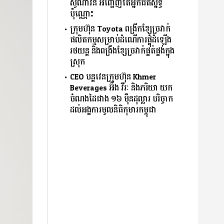
ស៊ូណាវីន អញ្ជើញតែអ្នកជិតស្និទ្ធ
ប៉ុណ្ណោះ
ក្រុមហ៊ុន Toyota ពង្រីកខ្សែច្រវាក់
ផលិតកម្មសម្រាប់ដំណើការផ្គុំដំឡើង
រថយន្ត និងពង្រឹងខ្សែច្រវាក់ផ្គត់ផ្គង់ក្នុង
ស្រុក
CEO បន្តវេនក្រុមហ៊ុន Khmer
Beverages អ៊ឹង វីរៈ និងភរិយា យក
ចំណងដៃជាង ១៦ ម៉ឺនដុល្លារ បរិច្ចាក
ដល់អង្គការមូលនិធិកុមារកម្ពុជា