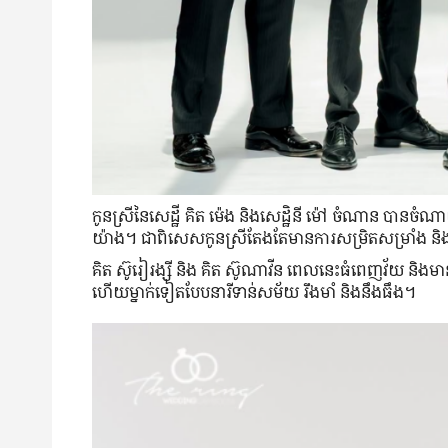
កូនស្រី​នៃ​សេដ្ឋី គិត ម៉េង និង​សេដ្ឋិនី ម៉ៅ ចំណាន បាន​ចំណាយ​
យ៉ាង។ ជាពិសេស​កូន​ស្រី​តែង​តែ​មាន​ការ​សម្រិតសម្រាំង និង​ថ្
គិត ស៊ូរៀរង្សី និង គិត ស៊ូណាវីន ពេល​នេះ​ធំ​ពេញ​វ័យ និង​មាន​រ
ហើយ​ម្នាក់​ទៀត​បែបនារីទាន់សម័យ រឹងមាំ និង​នឹងធឹង។