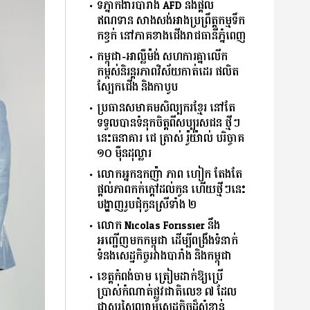
ទីភ្នាក់ងារបារាំង AFD នឹងផ្តល់
ឥណទាន សាងសង់អាងប្រព្រឹត្តកម្មទឹក
កខ្វក់ នៅភាគខាងជើងរាជធានីភ្នំពេញ
កម្ពុជា-អាល្លឺម៉ង់ សហការគ្នាលើក
កម្ពស់និរន្តរភាពវិស័យកាត់ដេរ ផលិត
ស្បែកជើង និងកាបូប
ប្រធានសមាគមសិល្បករខ្មែរ នៅតែ
ទទួលបានទំនុកចិត្តពី​សប្បុរសជន​ ថ្មីៗ
នេះធនាគារ ជេ ត្រាស់ រ៉ូយ៉ាល់ បរិច្ចាគ
១០ ម៉ឺន​ដុល្លារ
លោកអ្នកឧកញ៉ា ភាព ហៀក តែងតែ
ផ្ដល់ភាពកក់ក្ដៅដល់កូន ហើយថ្មីៗនេះ
បង្ហាញរូបជុំកូនស្រីទាំង ២
លោក Nicolas Forissier នឹង
អញ្ជើញមកកម្ពុជា ដើម្បីពង្រឹងទំនាក់
ទំនងសេដ្ឋកិច្ចរវាងបារាំង និងកម្ពុជា
ខេត្តកំពង់ចាម ត្រៀមដាក់ឱ្យប្រើ
ប្រាស់កំណាត់ផ្លូវជាតិលេខ ៧ ដែល
ជាសរសៃឈាមសេដ្ឋកិច្ចដ៏សំខាន់