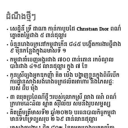
ដំណឹងថ្មីៗ
សេដ្ឋិនី ទ្រី ដាណា កាន់កាបូបដៃ Christian Dior ពណ៌
ត្នោតតម្លៃជាង ៥ ពាន់ដុល្លារ
ចំនួន​រោងចក្រ​នៅ​កម្ពុជា​កើន​ ​៨៤៥​ ​បង្កើត​ការងារ​ថ្មី​ជាង​
​៩​ ​ម៉ឺន​កន្លែង​ក្នុង​ឆមាស​ទី ​១​
កម្ពុជានាំចេញអង្ករជាង ៧០០ ពាន់តោន រកចំណូល
បានជាង ៤១៥ លានដុល្លារ ក្នុង ៧ ខែ
កូនស្រីច្បងអ្នកឧកញ៉ា គិត ម៉េង បង្ហាញខ្លួនក្នុងពិធីបើក
ការដ្ឋានសាងសង់រោងចក្រផលិតអាហារ និងភេសជ្ជៈ
របស់ ជីប ម៉ុង
៣ ឈុតប្រពៃណីថ្មីៗរបស់លោកស្រី លាង ធារ៉ា ពណ៌
ក្រហមឆេះឆិល ស្អាត ​ស៊ីវិល័យ សមនឹងរូបសម្ផស្ស
គិត​ត្រឹមត្រីមាស​ទី​២​ ​ឆ្នាំ​២០២៦​ បរធន​បាលកិច្ច​កម្ពុជា​ ​
មាន​ទំហំ​ទ្រព្យ​សរុប​ ​២.៦៩​ ​ពាន់លាន​ដុល្លារ​
ក្រសួង​ការងារ​៖ ​ជិត​ ​៨០​% ​នៃ​កម្មករ​រោងចក្រ​តូយ៉ូតា ​
ស៊ុយ​ស៊ូ ​ជា​អតីត​សិស្ស​ ​TVET​