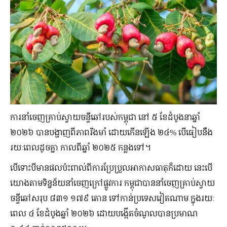
ការ​នាំ​ចេញ​គ្រាប់​ស្វាយ​ចន្ទី​ឆៅ​របស់​កម្ពុជា នៅ ៥ ខែ​ដំបូង​នា​ឆ្នាំ
២០២៦ បាន​បង្ហាញ​ពី​ភាព​រឹងមាំ ដោយ​កើន​ឡើង ២៤% បើ​ធៀប​នឹង​
រយៈពេល​ដូចគ្នា កាលពី​ឆ្នាំ ២០២៥ កន្លង​ទៅ។
បើ​ទោះ​បី​មាន​ផល​ប៉ះពាល់​ពី​ការ​ប្រែប្រួល​អាកាសធាតុ​ក៏​ដោយ នេះបើ​
យោង​តាម​ទិន្នន័យ​នាំ​ចេញ​ក្រៅ​ផ្លូវការ កម្ពុជា​បាន​នាំ​ចេញ​គ្រាប់ស្វាយ​
ចន្ទី​ឆៅ​សរុប ៨៣១ ១៧៩ តោន ទៅ​កាន់​ប្រទេស​វៀតណាម ក្នុងរយៈ
ពេល ៤ ខែ​ដំបូង​​ឆ្នាំ ២០២៦ ដោយ​បង្កើត​ចំណូល​បាន​ប្រមាណ