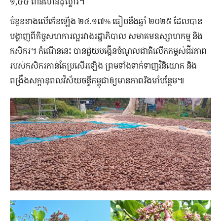
១,៤៤ ពាន់​លាន​ដុល្លារ។
ចំនួន​ខាង​លើ​កើន​ឡើង ២៤.១៧% ធៀប​នឹង​ឆ្នាំ ២០២៥ ដែល​បាន​
បង្ហាញ​ពី​កិច្ច​សហការ​ល្អ​រវាង​រដ្ឋាភិបាល សមាគម​ឧស្សាហកម្ម និង​
កសិករ។ កំណើន​នេះ បាន​ជួយ​បង្កើន​ចំណូល​ជាតិ​លើក​កម្ពស់​ជីវភាព​
របស់​កសិករ​កាន់តែ​ប្រសើរ​ឡើង ព្រមទាំង​ទាក់ទាញ​វិនិយោគ និង​
ពង្រឹង​សក្តានុពល​វិស័យ​ចន្ទី​កម្ពុជា​ឲ្យ​មាន​ភាព​រឹងមាំ​បន្ថែម៕