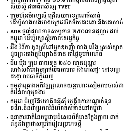
ក្រុមហ៊ុន​ម៉ាឡេស៊ី ជ្រើសយកខេត្ដពោធិ៍សាត់
ដើម្បីសាងសង់រោងចក្រផលិតទឹកដោះគោ និងគោសាច់
ADB ផ្តល់ឥណទានសម្បទាន ២៥០លានដុល្លារ ដល់
កម្ពុជា ដើម្បីរក្សាស្ថិរភាពសេដ្ឋកិច្ច
អ៊ឹង វីនីកា កូនស្រីពៅអ្នកឧកញ៉ា លាង ម៉េង ស្រស់ស្អាត
ដូចព្រះនាងក្នុងព្រេងនិទាន នាថ្ងៃខួបកំណើត
ជីប ម៉ុង គ្រុប ចាយទុន ២៥០ លានដុល្លារ
សាងសង់រោងចក្រផលិតអាហារ និងភេសជ្ជៈ នៅខណ្ឌ
ដង្កោ រាជធានីភ្នំពេញ
កម្ពុជា​គ្រោង​អភិវឌ្ឍ​ព្រលានយន្តហោះ​សៀមរាប​ចាស់​ជា​
តំបន់​ពហុ​មុខងារ​
កម្ពុជា​ ​ជំរុញ​វិនិយោគិន​អ៊ូស៊ី ​បង្កើន​ការ​បណ្តាក់ទុន ​
ខណៈ​ចិន​ជា​ប្រភព​វិនិយោគ​សំខាន់​នៅ​កម្ពុជា​
ធនាគារ​ជាតិ​នៃ​កម្ពុជា​បដិសេធ​ព័ត៌មាន​ក្លែងក្លាយ ​ពាក់
ព័ន្ធ​នឹង​ក្រដាស​ប្រាក់​រៀល​ប្រភេទ​ថ្មី​
ADB​ ​នឹង​ផ្តល់​ប្រាក់​កម្ចី ​២៥០​ ​លាន​ដុល្លារ ​ដើម្បី​ការពារ​