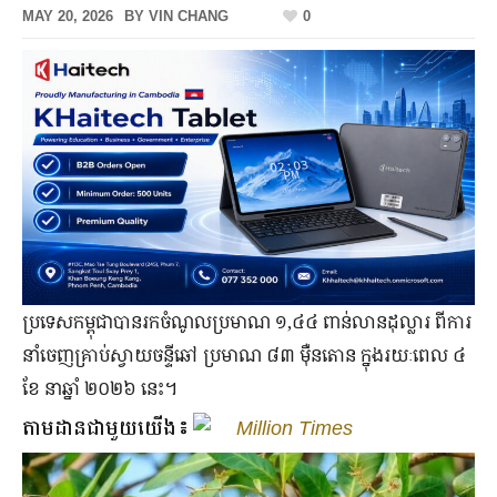
MAY 20, 2026
BY
VIN CHANG
0
ប្រទេស​កម្ពុជា​បាន​រកចំណូល​ប្រមាណ ១,៤៤ ពាន់​លាន​ដុល្លារ ពី​ការ​
នាំ​ចេញ​គ្រាប់​ស្វាយ​ចន្ទី​ឆៅ ប្រមាណ ៨៣ ម៉ឺន​តោន ក្នុងរយៈពេល ៤
ខែ នា​ឆ្នាំ ២០២៦ នេះ។
តាមដានជាមួយយើង៖
Million Times