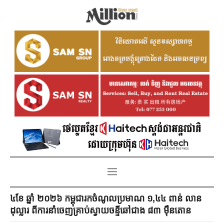
៤ខែ ឆ្នាំ ២០២៦ កម្ពុជារកចំណូលប្រមាណ ១,៤៤ ពាន់ លាន
ដុល្លារ ពីការនាំចេញគ្រាប់ស្វាយចន្ទីឆៅជាង ៨៣ ម៉ឺនតោន