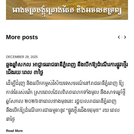
More posts
MAY 02,
2024
ធានីភ្នំពេញ នឹងបើកឱ្យដំណើរការផ្លូវថ្មើរ
ក្រសួងយុត្តិធម៌៖ ការវាយត
តុលាការ ត្រូវធ្វើឡើងដោយ
ស់វិស័យទេសចរណ៍នៅរាជធានីភ្នំពេញ ឱ្យ
ក្នុងការអនុវត្តការងារនេះ ក្
ែលពិភពលោកទាំងមូល នឹង​សាទរឆ្នាំថ្មី
ព្រៀង...
មុននេះ រដ្ឋបាលរាជធានីភ្នំពេញ
Read More
តានូវ “ផ្លូវថ្មើរជើងចតុមុខ” រយៈពេល