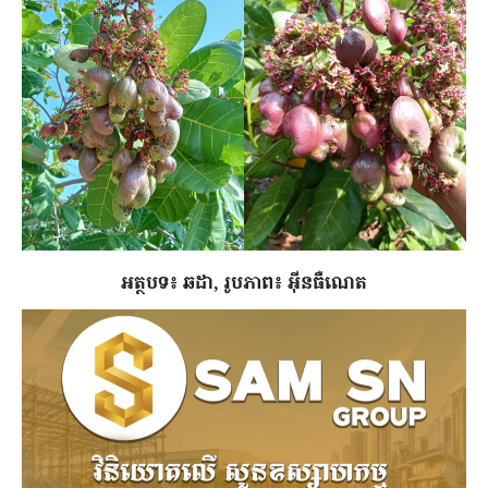
អត្ថបទ៖ ឆដា, រូបភាព៖ អ៊ីនធឺណេត