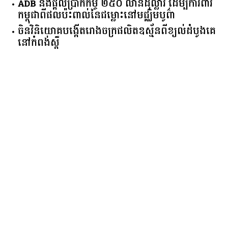
កម្ពុជា​ពី​ផលប៉ះពាល់​នៃ​ជម្លោះ​នៅ​មជ្ឈិមបូព៌ា
ចិនវិនិយោគបង្កើតរោងចក្រផលិតឧស្ម័នពីខ្យល់ដំបូងគេ
នៅកំពង់ស្ពឺ