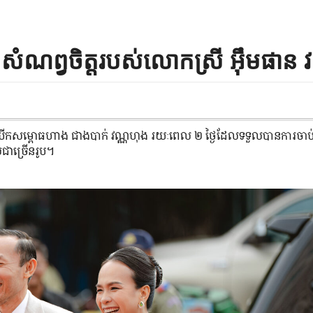
សំណព្វចិត្តរបស់លោកស្រី អ៊ឹមផាន វ
ិធី​បើក​សម្ពោធ​ហាង ជាងបាក់ វណ្ណហុង រយៈពេល ២ ថ្ងៃ​ដែល​ទទួល​បាន​ការ​ចាប់
ស​ជាច្រើន​រូប។