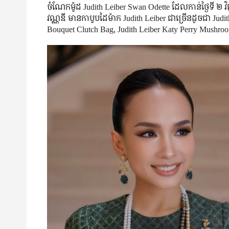
ចំណែក​ម៉ូដ Judith Leiber Swan Odette ដែល​កាន់​ថ្ងៃ​ទី 
វណ្ណឌី មាន​កាបូប​ដៃ​ម៉ាក Judith Leiber ជាច្រើន​ដូចជា Ju
Bouquet Clutch Bag, Judith Leiber Katy Perry Mushro