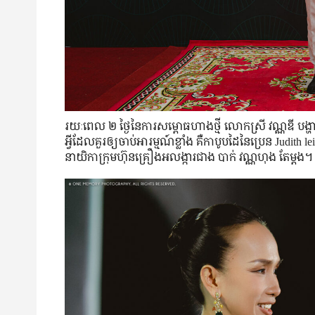
រយៈពេល ២ ថ្ងៃ​នៃ​ការ​សម្ពោធ​ហាង​ថ្មី លោកស្រី វណ្ណឌី បង្ហាញ
អ្វី​ដែល​គួរឲ្យ​ចាប់អារម្មណ៍​ខ្លាំង គឺ​កាបូប​ដៃ​នៃ​ប្រេន Judi
នាយិកា​ក្រុមហ៊ុន​គ្រឿងអលង្ការ​ជាង បាក់ វណ្ណហុង តែ​ម្ដង។