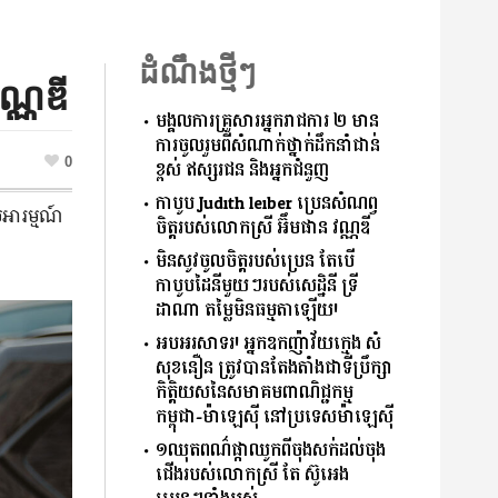
ដំណឹងថ្មីៗ
ណ្ណឌី
មង្គលការគ្រួសារអ្នករាជការ ២ មាន
ការចូលរួមពីសំណាក់​ថ្នាក់ដឹកនាំជាន់
0
ខ្ពស់ ឥស្សរជន និងអ្នកជំនួញ
កាបូប Judith leiber ប្រេនសំណព្វ
អារម្មណ៍​
ចិត្តរបស់លោកស្រី អ៊ឹមផាន វណ្ណឌី
មិនសូវចូលចិត្តរបស់ប្រេន តែបើ
កាបូបដៃនីមួយៗរបស់សេដ្ឋិនី ទ្រី
ដាណា តម្លៃមិនធម្មតាឡើយ!
អបអរសាទរ! អ្នកឧកញ៉ាវ័យក្មេង សំ
សុខនឿន ត្រូវបានតែងតាំងជា​ទីប្រឹក្សា​
កិត្តិយសនៃសមាគមពាណិជ្ជកម្ម
កម្ពុជា-ម៉ាឡេស៊ី នៅប្រទេសម៉ាឡេស៊ី
១ឈុតពណ៌ផ្កាឈូកពីចុងសក់ដល់ចុង
ជើងរបស់លោកស្រី តែ ស៊ូអេង