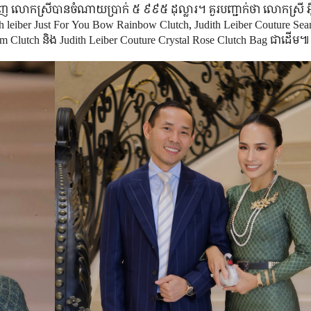
២ វិញ លោកស្រី​បាន​ចំណាយ​ប្រាក់ ៥ ៩៩៥ ដុល្លារ។ គួរ​បញ្ជាក់​ថា លោកស្រី 
dith leiber Just For You Bow Rainbow Clutch, Judith Leiber Couture Sea
om Clutch និង Judith Leiber Couture Crystal Rose Clutch Bag ជាដើម៕