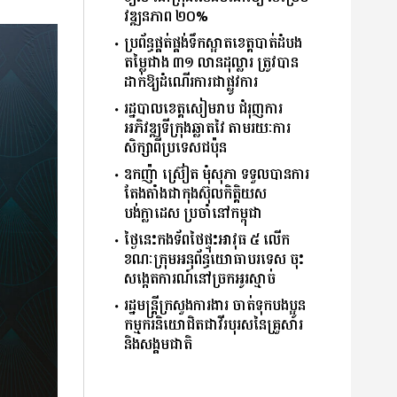
វឌ្ឍនភាព ២០%
ប្រព័ន្ធផ្គត់ផ្គង់ទឹកស្អាតខេត្តបាត់ដំបង
តម្លៃជាង ៣១ លានដុល្លារ ត្រូវបាន
ដាក់ឱ្យដំណើរការជាផ្លូវការ
រដ្ឋបាលខេត្តសៀមរាប ជំរុញការ
អភិវឌ្ឍទីក្រុងឆ្លាតវៃ តាមរយៈការ
សិក្សាពីប្រទេសជប៉ុន
ឧកញ៉ា ស្រ៊ៀត មុំសុភា ទទួលបានការ
តែងតាំងជាកុងស៊ុលកិត្តិយស
បង់ក្លាដេស ប្រចាំនៅកម្ពុជា
ថ្ងៃនេះកងទ័ពថៃផ្ទុះអាវុធ ៥ លើក
ខណៈក្រុមអនុព័ន្ធយោធាបរទេស ចុះ
សង្កេតការណ៍នៅច្រកអូរស្មាច់
រដ្ឋមន្រ្តីក្រសួងការងារ ចាត់ទុកបងប្អូន
កម្មករនិយោជិតជាវីរបុរសនៃគ្រួសារ
និងសង្គមជាតិ