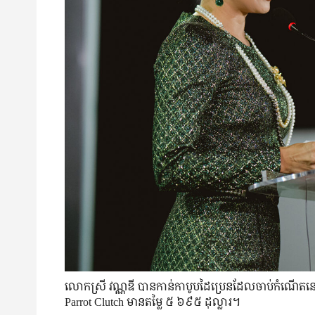
លោកស្រី វណ្ណឌី បាន​កាន់​កាបូប​ដៃ​​ប្រេន​ដែល​ចាប់​កំណើត​នៅ​
Parrot Clutch មាន​តម្លៃ ៥ ៦៩៥ ដុល្លារ។