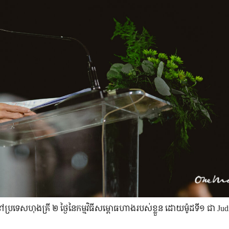
ប្រទេស​ហុងគ្រី ២ ថ្ងៃ​នៃ​កម្មវិធី​សម្ពោធ​ហាង​របស់​ខ្លួន ដោយ​ម៉ូដ​ទី១ ជា Jud