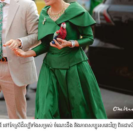
 ថៅកែ​ស្រី​ដ៏​ល្បី​ទាំង​សម្រស់ ចំណេះដឹង និង​ភាព​សប្បុរស​នេះ​វិញ ពិតជា​ស័ក