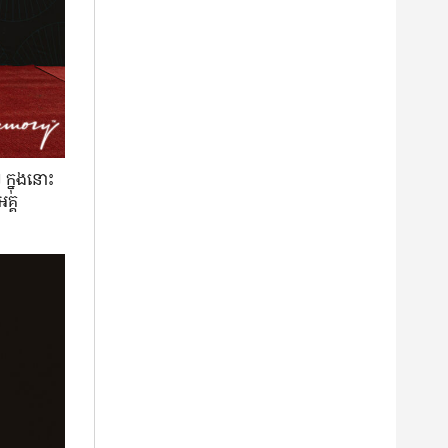
ក្នុង​នោះ
គ្គ​