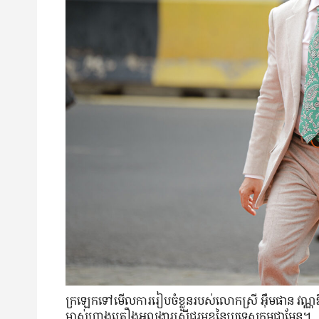
ក្រឡេក​ទៅ​មើល​ការ​រៀបចំ​ខ្លួន​របស់​លោកស្រី អ៊ឹមផាន វណ្ណឌី
ម្ចាស់​ហាង​គ្រឿង​អលង្ការ​ស្រី​ជួរ​មុខ​នៃ​ប្រទេស​កម្ពុជា​មែន។