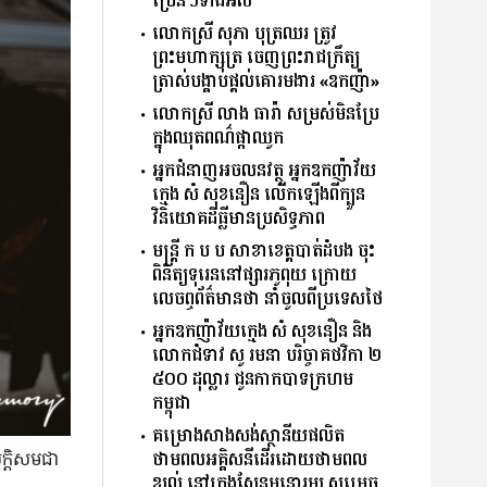
ប្រេនៗទាំងអស់
លោកស្រី សុភា បុត្រឈរ ត្រូវ
ព្រះមហាក្សត្រ ចេញព្រះរាជក្រឹត្យ
ត្រាស់បង្គាប់ផ្តល់គោរមងារ «ឧកញ៉ា»
លោកស្រី លាង ធារ៉ា សម្រស់មិនប្រែ
ក្នុងឈុតពណ៌ផ្កាឈូក
អ្នកជំនាញអចលនវត្ថុ អ្នកឧកញ៉ាវ័យ
ក្មេង សំ សុខនឿន លើកឡើងពីក្បួន
វិនិយោគដីធ្លីមាន​ប្រសិទ្ធភាព
មន្ត្រី ក.ប.ប សាខា​ខេត្ត​បាត់ដំបង ចុះ​
ពិនិត្យទុរេននៅផ្សារភូពុយ ក្រោយ
លេចឮព័ត៌មានថា នាំចូលពីប្រទេសថៃ
អ្នកឧកញ៉ាវ័យក្មេង សំ សុខនឿន និង
លោកជំទាវ សូ រមនា បរិច្ចាគ​ថវិកា ២
៥០០ ដុល្លារ ជូនកាកបាទក្រហម
កម្ពុជា
គម្រោងសាងសង់ស្ថានីយផលិត
ថាមពលអគ្គិសនីដើរដោយថាមពល
្ដិសម​ជា​
ខ្យល់ នៅក្រុងសែនមនោរម្យ សម្រេច