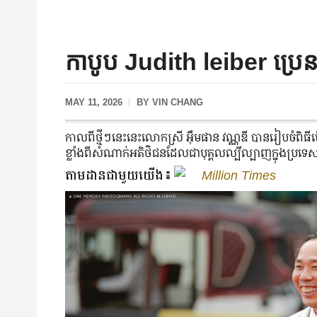
កាបូប Judith leiber ប្រេន
MAY 11, 2026
BY
VIN CHANG
កាលពី​ថ្មី​ៗ​នេះ​នេះលោកស្រី អ៊ឹមផាន វណ្ណឌី បាន​រៀបចំ​​ព
ខ្លាំង​ពី​សំណាក់​អតិថិជន​ដែល​ជា​បុគ្គល​ល្បីល្បាញ​ក្នុង​ប្រទេ
តាមដានជាមួយយើង៖
Million Times