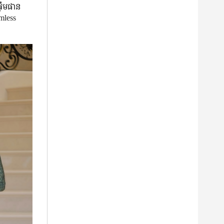
អ៊ឹមផាន
mless