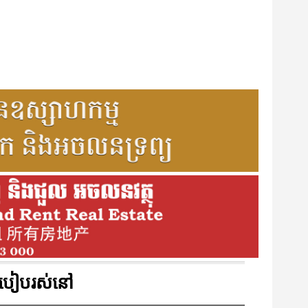
របៀបរស់នៅ