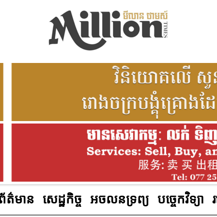
ព័ត៌មាន
សេដ្ឋកិច្ច
អចលនទ្រព្យ
បច្ចេកវិទ្យា