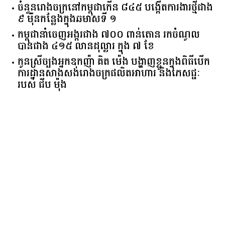
ចំនួន​រោងចក្រ​នៅ​កម្ពុជា​កើន​ ​៨៤៥​ ​បង្កើត​ការងារ​ថ្មី​ជាង​
​៩​ ​ម៉ឺន​កន្លែង​ក្នុង​ឆមាស​ទី ​១​
កម្ពុជានាំចេញអង្ករជាង ៧០០ ពាន់តោន រកចំណូល
បានជាង ៤១៥ លានដុល្លារ ក្នុង ៧ ខែ
កូនស្រីច្បងអ្នកឧកញ៉ា គិត ម៉េង បង្ហាញខ្លួនក្នុងពិធីបើក
ការដ្ឋានសាងសង់រោងចក្រផលិតអាហារ និងភេសជ្ជៈ
របស់ ជីប ម៉ុង