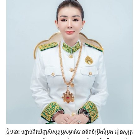
ថ្មី​ៗ​នេះ បន្ទាប់​ពី​ឃើញ​សិស្ស​ប្រុស​ម្នាក់​បាន​ខិតខំ​ប្រឹងប្រែង រៀន​សូត្រ​