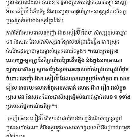
ប្រលង​បាន​ជយលាភី​លេខ ១ ទូទាំង​ប្រទេស​ផ្នែក​គណិតវិទ្យា ​ឧកញ៉ា
អ៊ាន ស៊ៀវម៊ី រំភើប​ចិត្ត និង​បាន​ប្រកាស​ផ្ដល់​ប្រាក់​ឧបត្ថម្ភ​ដល់​សិស្ស​
ប្រុស​ម្នាក់​នៅ​ខាង​ខេត្ត​ព្រៃវែង។
កាន់តែ​ពិសេស​ពេល​ឧកញ៉ា អ៊ាន សៀវម៊ី ដឹង​ថា សិស្ស​ប្រុស​ឈ្មោះ
ថន រិនសុភៈ ដែល​ជា​សិស្ស​នៃ​ វិទ្យាល័យ​ព្រៃដើមថ្នឹង មាន​ស្រុក​
កំណើត​ដូច​គ្នា​ជាមួយ​ម្ចាស់​ប្រេន​នោះ​តែម្ដង។ “
គណៈ​គ្រប់គ្រង
លោកគ្រូ-អ្នកគ្រូ នៃ​វិទ្យាល័យ​ព្រៃ​ដើមថ្នឹង និង​ក្នុង​នាម​អាណា
ព្យាបាល​សិស្ស សូម​សម្ដែង​នូវ​ការ​អរគុណ​យ៉ាង​ជ្រាលជ្រៅ​បំផុត​
ចំពោះ ឧកញ៉ា អ៊ាន សៀវម៊ី ដែល​បាន​ឧបត្ថម្ភ​ថវិកា​ចំនួន ៣ លាន​
រៀល តាមរយៈ​លោក​ឪពុក​របស់​គាត់ លោក អ៊ាន រឿន ដល់​ប្អូន​
ប្រុស ថន រិនសុភៈ ដែល​ជា​សិស្ស​ឆ្នើម​ចំណាត់​ថ្នាក់​លេខ ១ ទូទាំង​
ប្រទេស​ផ្នែក​គណិតវិទ្យា
“។
ឧកញ៉ា អ៊ាន សៀវម៊ី បើ​ទោះ​ជា​រវល់​ការងារ ឬ​ដំណើរ​កម្សាន្ត​ក្រៅ​
ប្រទេស​យ៉ាង​ណា ក៏​មិន​ភ្លេច​ក្នុង​ការងារ​សប្បុរសធម៌ និង​ជួយ​ដល់​អ្នក​
ដទៃ​ដែរ៕