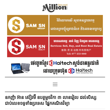
ឧកញ៉ា អ៊ាន ស៊ៀវម៊ី ឧបត្ថម្ភ​ថវិកា ៣ លានរៀល ដល់សិស្ស
ជាប់លេខ១ទូទាំង​ប្រទេស ​ផ្នែក​គណិតវិទ្យា