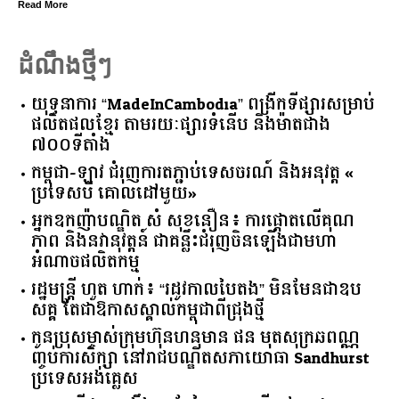
Read More
ដំណឹងថ្មីៗ
យុទ្ធនាការ “MadeInCambodia” ពង្រីកទីផ្សារសម្រាប់
ផលិតផលខ្មែរ តាមរយៈផ្សារទំនើប និងម៉ាតជាង
៧០០ទីតាំង
កម្ពុជា​-​ឡាវ ​ជំរុញ​ការ​តភ្ជាប់​ទេសចរណ៍​ ​និង​អនុវត្ត​ ​«​
ប្រទេស​បី ​គោលដៅ​មួយ​»
អ្នកឧកញ៉ាបណ្ឌិត សំ សុខនឿន៖ ការផ្តោតលើគុណ
ភាព និងនវានុវត្តន៍ ជាគន្លឹះជំរុញចិនឡើងជាមហា
អំណាចផលិតកម្ម
រដ្ឋមន្ត្រី ហួត ហាក់៖ “រដូវកាលបៃតង” មិនមែនជាឧប
សគ្គ តែជាឱកាសស្គាល់កម្ពុជាពីជ្រុងថ្មី
កូនប្រុសម្ចាស់ក្រុមហ៊ុនហនុមាន ផន មុតសុក្រឆពណ្ណ
ញ្ចប់ការសិក្សា នៅរាជបណ្ឌិតសភាយោធា Sandhurst
ប្រទេសអង់គ្លេស