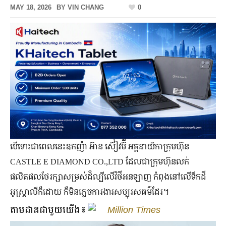
MAY 18, 2026
BY
VIN CHANG
0
បើ​ទោះ​ជា​ពេល​នេះ​ឧកញ៉ា អ៊ាន ស៊ៀវម៊ី អគ្គ​នាយិកា​ក្រុមហ៊ុន
CASTLE E DIAMOND CO.,LTD ដែល​ជា​ក្រុមហ៊ុន​លក់​
ផលិតផល​ថែរក្សា​សម្រស់​ដ៏​ល្បី​លើ​វិថី​អនឡាញ កំពុង​នៅ​លើ​ទឹកដី​
អូស្ត្រាលី​ក៏​ដោយ ក៏​មិន​ភ្លេច​ការងារ​សប្បុរសធម៌​ដែរ។
តាមដានជាមួយយើង៖
Million Times