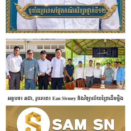
អត្ថបទ៖ ឆដា, រូបភាព៖ Ean Sivmey និង​វិទ្យាល័យព្រៃដើមថ្នឹង