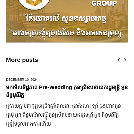
More posts
JUNE 25,
2024
តី អូន
មកដឹងប្រាក់ចំណេញសុទ្ធរបស់ក្រុមហ៊ុន Ford ពីឆ្នាំ២០១
ឆ្នាំ២០២៤
 កូន
ក្រុមហ៊ុន Ford Motor ទទួលប្រាក់ចំណេញសរុបប្រចាំឆ្នាំមានក
ត្ន
ឡើង បើទោះបីវិបត្តិសេដ្ឋកិច្ចពិភពលោកមិនទាន់មានស្ថានភាពល្
ប្រសើរ។