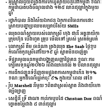
អូស្ត្រាលី​ជួយ​ពង្រឹង​ការ​កែច្នៃ​ស្វាយចន្ទី​នៅ​កម្ពុជា​ ​ខណៈ​
កម្ពុជា​បាត់បង់​ចំណូល​ជាង​ ​១២៥​ ​លាន​ដុល្លារ​ក្នុង​មួយ​
ឆ្នាំ​
រដ្ឋាភិបាល​ ​និង​វិស័យ​ឯកជន ​ឯកភាព​វិធានការ​ដោះ
ស្រាយ​បញ្ហា​ប្រឈម​​សម្រាប់​វិស័យ​ ​SMEs​
ឈុតពណ៌ស្វាយរបស់លោកស្រី ហុង ដានី អគ្គ​នាយិកា​
ក្រុមហ៊ុន ប៉េងហួត គ្រុប មើលទៅ ស្រស់ ស្រគត់ស្រគំ
លោកស្រី គឹម ចាន់ណា គ្រងឈុត Elie Saab ថ្ងៃខួប
កំណើតកូនស្រីពៅវ័យ១៩ ឆ្នាំ ស្អាតមិនចាញ់គ្នា
ទីផ្សារ​មូលធន​កម្ពុជា​បង្ហាញ​សញ្ញា​វិជ្ជមាន​ ​ខណៈ​ការ​
កៀរគរ​ទុន​ឆ្នាំ​២០២៦​ ​រំពឹង​ឈានដល់​ ​២​ ​ប៊ីលាន​ដុល្លារ​
ការដឹកជញ្ជូនទំនិញតាមផ្លូវអាកាសកម្ពុជាកើន ២១%
ខណៈអ្នកដំណើរធ្លាក់ចុះ ៩% ក្នុងរយៈពេល ៧ខែ
រ៉ូប Marshell នីមួយៗពិតជាស្រស់ស្អាត និងជាយីហោ
ល្បីល្បាញ
សេដ្ឋិនី ទ្រី ដាណា កាន់កាបូបដៃ Christian Dior ពណ៌
ត្នោតតម្លៃជាង ៥ ពាន់ដុល្លារ