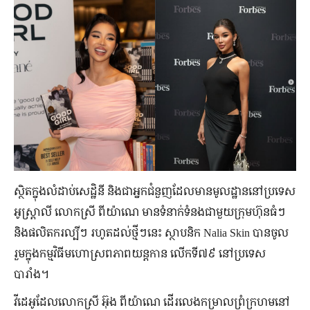
ស្ថិត​ក្នុង​លំដាប់​សេដ្ឋិនី និង​ជា​អ្នក​ជំនួញ​ដែល​មាន​មូលដ្ឋាន​នៅ​ប្រទេស​
អូស្ត្រាលី លោកស្រី ពីយ៉ាណេ មាន​ទំនាក់ទំនង​ជាមួយ​ក្រុមហ៊ុន​ធំ​ៗ
និង​ផលិតករ​ល្បី​ៗ រហូត​ដល់​ថ្មី​ៗ​នេះ ស្ថាបនិក Nalia Skin បាន​ចូល
រួម​ក្នុង​កម្មវិធី​មហោស្រព​ភាពយន្ត​កាន លើក​ទី​៧៩ នៅ​ប្រទេស​
បារាំង។
វីដេអូ​ដែល​លោកស្រី អ៊ុង ពីយ៉ាណេ ដើរ​លេង​កម្រាល​ព្រំ​ក្រហម​នៅ​