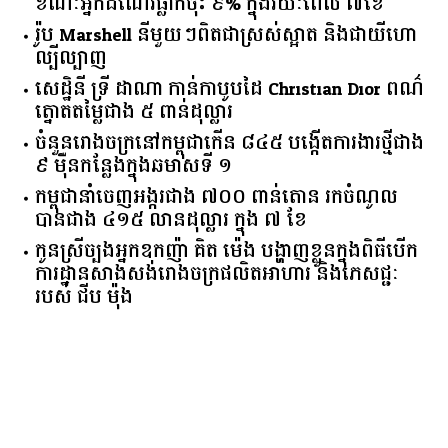
ខណៈអ្នកដំណើរធ្លាក់ចុះ ៩% ក្នុងរយៈពេល ៧ខែ
រ៉ូប Marshell នីមួយៗពិតជាស្រស់ស្អាត និងជាយីហោ
ល្បីល្បាញ
សេដ្ឋិនី ទ្រី ដាណា កាន់កាបូបដៃ Christian Dior ពណ៌
ត្នោតតម្លៃជាង ៥ ពាន់ដុល្លារ
ចំនួន​រោងចក្រ​នៅ​កម្ពុជា​កើន​ ​៨៤៥​ ​បង្កើត​ការងារ​ថ្មី​ជាង​
​៩​ ​ម៉ឺន​កន្លែង​ក្នុង​ឆមាស​ទី ​១​
កម្ពុជានាំចេញអង្ករជាង ៧០០ ពាន់តោន រកចំណូល
បានជាង ៤១៥ លានដុល្លារ ក្នុង ៧ ខែ
កូនស្រីច្បងអ្នកឧកញ៉ា គិត ម៉េង បង្ហាញខ្លួនក្នុងពិធីបើក
ការដ្ឋានសាងសង់រោងចក្រផលិតអាហារ និងភេសជ្ជៈ
របស់ ជីប ម៉ុង