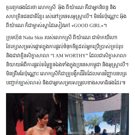
គួរ​រឭក​ផង​ដែរ​ថា លោកស្រី ​ អ៊ុង ពីយ៉ាណេ គឺជា​អ្នក​និពន្ធ និង​
សហគ្រិន​ជនជាតិ​ខ្មែរ រស់នៅ​ប្រទេស​អូស្ត្រាលី។ មិន​តែ​ប៉ុណ្ណោះ អ៊ុង
ពីយ៉ាណេ ក៏​ជា​ម្ចាស់​ស្នាដៃ​សៀវភៅ «GOOD GIRL»។
ក្រុមហ៊ុន Nalia Skin របស់​លោកស្រី ពីយ៉ាណេ ជា​ម៉ាក​យីហោ​
ថែរក្សា​សម្រស់​ផ្ដោត​ក្នុង​ការ​ផ្ដល់ទំនុក​ចិត្ត​ដល់​អ្នក​ប្រើ​ប្រាស់​គ្រប់រូប
និង​ជា​វាគ្មិន​សិក្ខា​សាលា “I AM WORTHY” ដែល​ជា​សិក្ខាសាលា​
និយាយ​អំពី​ការ​ផ្ដល់​តម្លៃ​ខ្លួនឯង​ទាំង​ក្នុង​ប្រទេស​កម្ពុជា និង​អូស្ត្រាលី។
មិនត្រឹម​តែប៉ុណ្ណោះ លោកស្រី​ក៏​ជា​គ្រូ​បង្វឹក​ជីវិតដែលមានវិញ្ញាបនបត្រ
បញ្ជាក់ច្បាស់លាស់ និង​ជា​អ្នក​សម្របសម្រួល​ខាង​សមាធិ​ផង​ដែរ៕