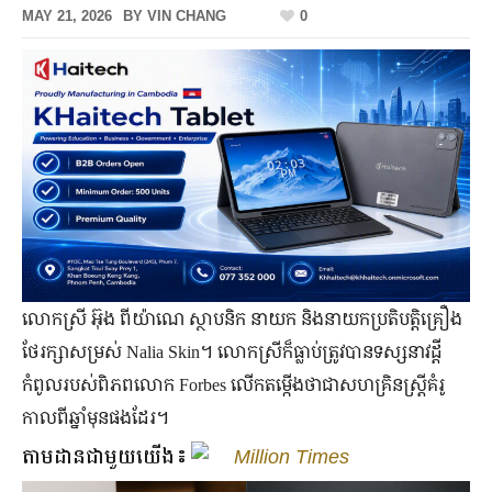
MAY 21, 2026
BY
VIN CHANG
0
លោកស្រី អ៊ុង ពីយ៉ាណេ ​ស្ថាបនិក នាយក និង​នាយកប្រតិបត្តិគ្រឿង
ថែរក្សាសម្រស់ Nalia Skin។ លោកស្រី​ក៏​ធ្លាប់​ត្រូវ​បាន​ទស្សនាវដ្ដី​
កំពូល​របស់​ពិភពលោក Forbes លើក​តម្កើង​ថា​ជា​សហគ្រិន​ស្ត្រី​គំរូ
កាលពី​ឆ្នាំមុន​ផង​ដែរ។
តាមដានជាមួយយើង៖
Million Times