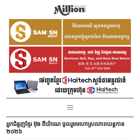
អ្នកជំនួញខ្មែរ អ៊ុង ពីយ៉ាណេ ចូលរួមមហោស្រពភាពយន្តកាន
២០២៦