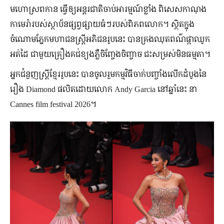
មហោស្រព​កាន ធ្វើឲ្យ​អន្តរជាតិ​ចាប់អារម្មណ៍​ខ្លាំង ពិសេស​កាណុង​
កាមេរ៉ា​របស់​ស្ថាប័ន​ផ្សព្វផ្សាយ​ធំ​ៗ​របស់​ពិភពលោក។ ស្ថិត​ក្នុង​
ចំណោម​ភ្នែក​មហាជន​ស្ត្រី​អភិជន​រូប​នេះ បាន​គ្រង​ឈុត​ពណ៌​ផ្កាឈូក​
អត់​ដៃ ជាមួយ​គ្រឿង​គជ់​ខ្យង​ភ្លឺ​ចិញ្ចែងចិញ្ចាច ជះ​សម្រស់​មិន​ធម្មតា។
អ្នក​ជំនួញ​ស្ត្រី​ខ្មែរ​រូប​នេះ បាន​ចូលរួម​កម្មវិធី​ចាក់​បញ្ចាំង​លើក​ដំបូង​នៃ​
រឿង Diamond ផលិត​ដោយ​លោក Andy Garcia នៅ​ឆ្នាំ​នេះ នា
Cannes film festival 2026។