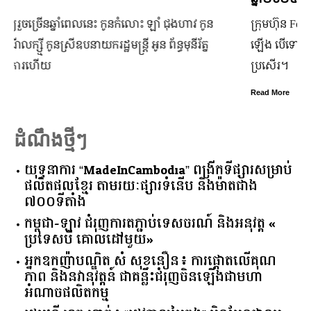
ក្រុមហ៊ុន Ford Motor ទទួលប្រាក់ចំណេញសរុបប្រចាំឆ្នាំមានការកើន
ឡើង បើទោះបីវិបត្តិសេដ្ឋកិច្ចពិភពលោកមិនទាន់មានស្ថានភាពល្អ
ប្រសើរ។
Read More
ដំណឹងថ្មីៗ
យុទ្ធនាការ “MadeInCambodia” ពង្រីកទីផ្សារសម្រាប់
ផលិតផលខ្មែរ តាមរយៈផ្សារទំនើប និងម៉ាតជាង
៧០០ទីតាំង
កម្ពុជា​-​ឡាវ ​ជំរុញ​ការ​តភ្ជាប់​ទេសចរណ៍​ ​និង​អនុវត្ត​ ​«​
ប្រទេស​បី ​គោលដៅ​មួយ​»
អ្នកឧកញ៉ាបណ្ឌិត សំ សុខនឿន៖ ការផ្តោតលើគុណ
ភាព និងនវានុវត្តន៍ ជាគន្លឹះជំរុញចិនឡើងជាមហា
អំណាចផលិតកម្ម