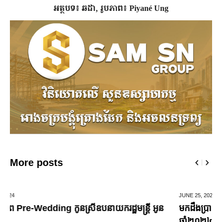
អត្ថបទ៖ ឆដា, រូបភាព៖ Piyané Ung
More posts
JUNE 25,
2024
មកដឹងប្រាក់ចំណេញសុទ្ធរបស់ក្រុមហ៊ុន Ford ពីឆ្នាំ២០១០ ដល់
ឆ្នាំ២០២៤