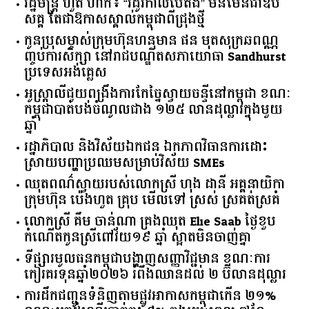
រដ្ឋមន្ត្រី ហួត ហាក់៖ “រដូវកាលបៃតង” មិនមែនជាឧប
សគ្គ តែជាឱកាសស្គាល់កម្ពុជាពីជ្រុងថ្មី
កូនប្រុសម្ចាស់ក្រុមហ៊ុនហនុមាន ផន មុតសុក្រឆពណ្ណ
ញ្ចប់ការសិក្សា នៅរាជបណ្ឌិតសភាយោធា Sandhurst
ប្រទេសអង់គ្លេស
អូស្ត្រាលី​ជួយ​ពង្រឹង​ការ​កែច្នៃ​ស្វាយចន្ទី​នៅ​កម្ពុជា​ ​ខណៈ​
កម្ពុជា​បាត់បង់​ចំណូល​ជាង​ ​១២៥​ ​លាន​ដុល្លារ​ក្នុង​មួយ​
ឆ្នាំ​
រដ្ឋាភិបាល​ ​និង​វិស័យ​ឯកជន ​ឯកភាព​វិធានការ​ដោះ
ស្រាយ​បញ្ហា​ប្រឈម​​សម្រាប់​វិស័យ​ ​SMEs​
ឈុតពណ៌ស្វាយរបស់លោកស្រី ហុង ដានី អគ្គ​នាយិកា​
ក្រុមហ៊ុន ប៉េងហួត គ្រុប មើលទៅ ស្រស់ ស្រគត់ស្រគំ
លោកស្រី គឹម ចាន់ណា គ្រងឈុត Elie Saab ថ្ងៃខួប
កំណើតកូនស្រីពៅវ័យ១៩ ឆ្នាំ ស្អាតមិនចាញ់គ្នា
ទីផ្សារ​មូលធន​កម្ពុជា​បង្ហាញ​សញ្ញា​វិជ្ជមាន​ ​ខណៈ​ការ​
កៀរគរ​ទុន​ឆ្នាំ​២០២៦​ ​រំពឹង​ឈានដល់​ ​២​ ​ប៊ីលាន​ដុល្លារ​
ការដឹកជញ្ជូនទំនិញតាមផ្លូវអាកាសកម្ពុជាកើន ២១%