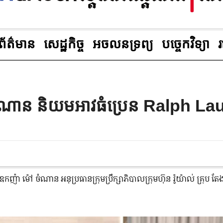
ព័ត៌មាន
សេដ្ឋកិច្ច
អចលនទ្រព្យ
បច្ចេកវិទ្យា
ចំណាន និយមអាវធំប្រេន Ralph La
ឧកញ៉ា ម៉ៅ ចំណាន អនុ​ប្រធាន​ក្រុមប្រឹក្សាភិបាល​ក្រុមហ៊ុន រ៉ូយ៉ាល់ គ្រុប តែង