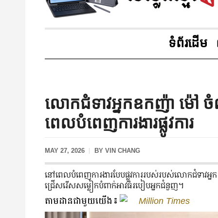
ទំព័រដើម
លោកជំទាវអ្នកឧកញ៉ា ម៉ៅ 
ពេលបំពេញការងារផ្លូវការ
MAY 27, 2026
BY
VIN CHANG
នៅ​ពេល​បំពេញ​ការងារ​បែប​ផ្លូវ​ការ​របស់​របស់​លោកជំទាវ​អ្នក​
ជ្រើសរើស​សម្លៀកបំពាក់​អាវ​ធំ​របៀប​អ្នក​ជំនួញ។
តាមដានជាមួយយើង៖
Million Times