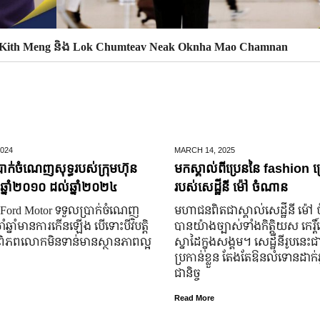
a Kith Meng និង Lok Chumteav Neak Oknha Mao Chamnan
024
MARCH 14,
2025
រាក់ចំណេញសុទ្ធរបស់ក្រុមហ៊ុន
មកស្គាល់ពីប្រេននៃ​ fashion គ
ឆ្នាំ២០១០ ដល់ឆ្នាំ២០២៤
របស់សេដ្ឋីនី ម៉ៅ ចំណាន
ន Ford Motor ទទួលប្រាក់ចំណេញ
មហាជន​ពិតជា​ស្គាល់​សេដ្ឋី​នី ម៉
ាំឆ្នាំមានការកើនឡើង បើទោះបីវិបត្តិ
បាន​យ៉ាង​ច្បាស់​ទាំង​កិត្តិយស កេរ្តិ
ច្ចពិភពលោកមិនទាន់មានស្ថានភាពល្អ
ស្នាដៃ​ក្នុង​សង្គម។ សេដ្ឋី​នី​រូប​នេះ​ជ
ប្រកាន់​ខ្លួន តែងតែ​ឱនលំទោន​ដាក់​អ្
ជានិច្ច
Read More