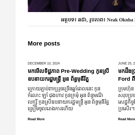
អត្ថបទ៖ ឆដា, រូបភាព៖ Neak Oknh
More posts
DECEMBER 10,
2024
JUNE 25,
2
មកមើលទិដ្ឋភាព Pre-Wedding កូនស្រី
មកដឹងប្
ឧបនាយករដ្ឋមន្រ្តី អូន ព័ន្ធមុនីរ័ត្ន
Ford ពី
ក្រោយ​ភ្ជាប់​ពាក្យ​រួច​ច្រើន​ឆ្នាំ​ពេលនេះ កូន
ក្រុមហ៊ុ
កំលោះ ឡាំ ជុងហាវ កូនក្រមុំ អូន ព័ន្ធមណី
សរុបប្រច
លក្ស្មី កូនស្រី​ឧបនាយករដ្ឋមន្ត្រី អូន ព័ន្ធមុនីរ័ត្ន
សេដ្ឋកិ
ត្រៀម​ចូល​រោងការ​ហើយ
ប្រសើរ។
Read More
Read More