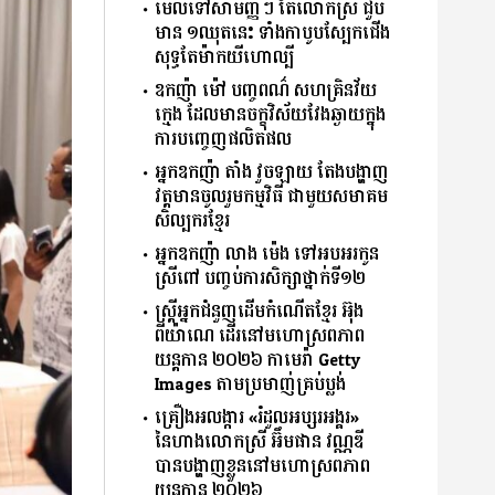
មើលទៅសាមញ្ញ​ៗ តែលោកស្រី ជួប
មាន ១ឈុតនេះ ទាំងកាបូប​ស្បែកជើង
សុទ្ធតែម៉ាកយីហោ​ល្បី
ឧកញ៉ា ម៉ៅ បញ្ចពណ៌ សហគ្រិនវ័យ
ក្មេង ដែលមានចក្ខុវិស័យវែងឆ្ងាយក្នុង
ការបញ្ចេញផលិតផល
អ្នកឧកញ៉ា តាំង វួចឡាយ តែងបង្ហាញ
វត្តមានចូលរួមកម្មវិធី ជាមួយសមាគម
សិល្បករខ្មែរ
អ្នកឧកញ៉ា លាង ម៉េង ទៅអបអរកូន
ស្រីពៅ បញ្ចប់ការសិក្សាថ្នាក់ទី១២
ស្ត្រីអ្នកជំនួញដើមកំណើតខ្មែរ អ៊ុង
ពីយ៉ាណេ ដើរនៅមហោស្រពភាព
យន្តកាន ២០២៦ កាមេរ៉ា Getty
Images តាមប្រមាញ់គ្រប់ប្លង់
គ្រឿងអលង្ការ «រំដួលអប្សរអង្គរ»
នៃហាងលោកស្រី អ៊ឹមផាន វណ្ណឌី
បានបង្ហាញខ្លួននៅមហោស្រពភាព
យន្តកាន ២០២៦