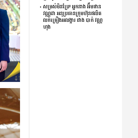
សម្រស់មិនប្រែ! អ្នកនាង អ៊ឹមផាន
វណ្ណដា អនុប្រធានក្រុមហ៊ុនផលិត
លក់គ្រឿងអលង្ការ ជាង បាក់ វណ្ណ
ហុង