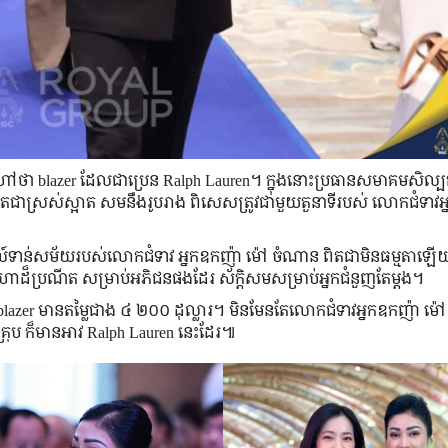
ហៅថា blazer ដែល​ជា​ប្រេន Ralph Lauren។ ក្នុង​នោះ​ប្រធាន​សមាគម​សិល្បករ
ពិតជា​ស្រស់​ស្អាត សម​នឹង​រូបរាង ពិសេស​ត្រូវ​ជា​មួយ​តួនាទី​របស់ លោកជំទាវ
​ស្ទីល៍​ទាន់​សម័យ​របស់​លោក​ជំទាវ អ្នក​ឧកញ៉ា ម៉ៅ ចំណាន ពិតជា​មិន​ធម្មតា
ហោ​ដ៏​ប្រណីត សម្រាប់​អភិជន​ផង​ដែរ ស័ក្ដិសម​សម្រាប់​អ្នក​ជំនួញ​តែម្ដង។
d blazer មាន​តម្លៃ​ជាង ៤ ២០០ ដុល្លារ។ មិនមែន​តែ​លោកជំទាវអ្នកឧកញ៉ា ម
ល់ គ្រុប ក៏​មាន​អាវ Ralph Lauren នេះ​ដែរ៕