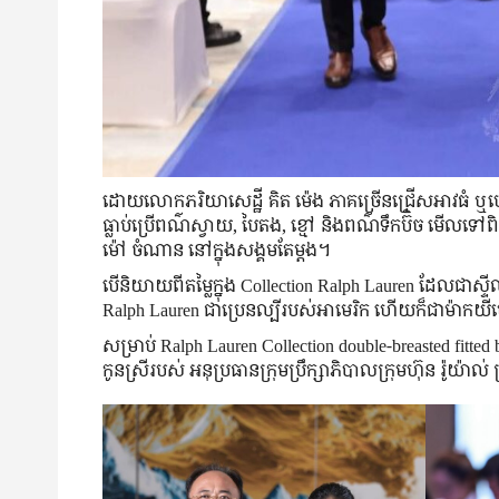
ដោយ​លោក​ភរិយា​សេដ្ឋី គិត ម៉េង ភាគច្រើន​ជ្រើស​អាវ​ធំ ឬ​
ធ្លាប់​ប្រើ​ពណ៌​ស្វាយ, បៃតង, ខ្មៅ និង​ពណ៌ទឹកប៊ិច មើល​ទៅ​
ម៉ៅ ចំណាន នៅ​ក្នុង​សង្គម​តែម្ដង។
បើ​និយាយ​ពី​តម្លៃ​ក្នុង Collection Ralph Lauren ដែល​ជា
Ralph Lauren ជា​ប្រេន​ល្បី​របស់​អាមេរិក ហើយ​ក៏​ជា​ម៉ាក​យី
សម្រាប់ Ralph Lauren Collection double-breasted fitte
កូនស្រី​របស់​ អនុ​ប្រធាន​ក្រុមប្រឹក្សាភិបាល​ក្រុមហ៊ុន រ៉ូយ៉ា