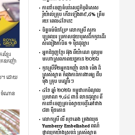
ការ​នាំ​ចេញ​តំបន់​សេដ្ឋកិច្ច​ពិសេស
រ៉ូយ៉ាល់​គ្រុប ​កើន​ឡើង​៣៩,៥% ​ត្រឹម​
រយៈ​ពេល​៤​ខែ​នេះ​
ចិត្តធម៌មិនប្រែ! លោកស្រី សុភា
បុត្រឈរ ប្រកាសជួយបុរសដឹកកូនដើរ
សំលៀងកាំបិត ១ ម៉ឺនដុល្លារ
អ្នកជំនួញខ្មែរ អ៊ុង ពីយ៉ាណេ ចូលរួម
​ខ្មែរ
មហោស្រពភាពយន្តកាន ២០២៦
អ្នកឧកញ៉ា
កូនស្រីទី២អ្នកឧកញ៉ា លាង ម៉េង ដ៏
ស្រស់ស្អាត កំពុងកាន់ការងារឲ្យ ជីប
​ឡើយ។ ដោយ
ម៉ុង គ្រុប បណ្ដើរៗ
៤ខែ ឆ្នាំ ២០២៦ កម្ពុជារកចំណូល
៉ៅ ចំណាន
ប្រមាណ ១,៤៤ ពាន់ លានដុល្លារ ពី
ការនាំចេញគ្រាប់ស្វាយចន្ទីឆៅជាង
៨៣ ម៉ឺនតោន
លោកស្រី លី សុខឆេង គ្រងឈុត
Yumberry Embellished ពណ៌
ផ្កាឈូកយ៉ាងស្រទន់ ស្រស់ស្អាត