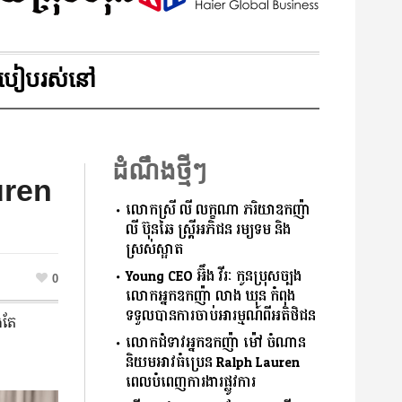
របៀបរស់នៅ
ដំណឹងថ្មីៗ
uren
លោកស្រី លី លក្ខណា ភរិយាឧកញ៉ា
លី ប៊ុនឆៃ ស្រ្តីអភិជន រម្យទម និង
ស្រស់ស្អាត
Young CEO អ៊ឹង វីរៈ កូនប្រុសច្បង
0
លោកអ្នកឧកញ៉ា លាង ឃុន កំពុង
ទទួលបានការចាប់អារម្មណ៍ពីអតិថិជន
តែ​
លោកជំទាវអ្នកឧកញ៉ា ម៉ៅ ចំណាន
និយមអាវធំប្រេន Ralph Lauren
ពេលបំពេញការងារផ្លូវការ