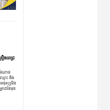
្រឿងពេជ្រ
ៅ ចំណាន
៍ឈ្មោះ និង​
ា​មនុស្ស​មិន​
នក​ដទៃ​មុន​