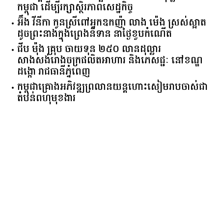
ដើម្បីសាងសង់រោងចក្រផលិតទឹកដោះគោ និងគោសាច់
ADB ផ្តល់ឥណទានសម្បទាន ២៥០លានដុល្លារ ដល់
កម្ពុជា ដើម្បីរក្សាស្ថិរភាពសេដ្ឋកិច្ច
អ៊ឹង វីនីកា កូនស្រីពៅអ្នកឧកញ៉ា លាង ម៉េង ស្រស់ស្អាត
ដូចព្រះនាងក្នុងព្រេងនិទាន នាថ្ងៃខួបកំណើត
ជីប ម៉ុង គ្រុប ចាយទុន ២៥០ លានដុល្លារ
សាងសង់រោងចក្រផលិតអាហារ និងភេសជ្ជៈ នៅខណ្ឌ
ដង្កោ រាជធានីភ្នំពេញ
កម្ពុជា​គ្រោង​អភិវឌ្ឍ​ព្រលានយន្តហោះ​សៀមរាប​ចាស់​ជា​
តំបន់​ពហុ​មុខងារ​