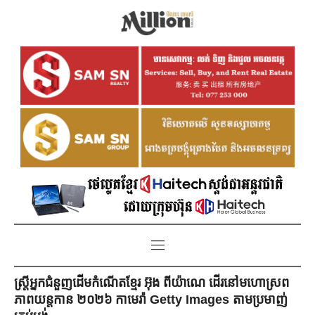
ស្ត្រីអ្នកជំនួញដើមកំណើតខ្មែរ អ៊ុង ពីយ៉ាណេ ដើរនៅមហោស្រព
ភាពយន្តកាន ២០២៦ កាមេរ៉ា Getty Images តាមប្រមាញ់