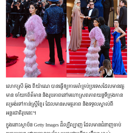
លោកស្រី អ៊ុង ពីយ៉ាណេ បាន​ធ្វើឲ្យ​កាមេរ៉ា​គ្រប់​ប្រទេស​ដែល​មាន​វត្ត
មាន ចាំ​យក​ព័ត៌មាន និង​រូបភាព​នៅ​មហោស្រព​ភាពយន្ត​ទីក្រុង​កាន
តម្រង់​ទៅ​កាន់​ស្ត្រី​ខ្មែរ ដែល​មាន​សមត្ថភាព និង​ទទួល​ស្គាល់​ពី​
អន្តរជាតិ​រូប​នេះ។
ក្នុង​នោះ​ស្ថាប័ន​ Getty Images ដ៏​ល្បីល្បាញ ដែល​មាន​ជំនាញ​ចាប់​