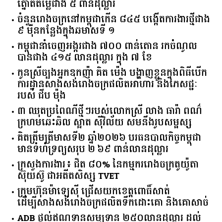
ល្បីល្បាញ
សេដ្ឋិនី ទ្រី ដាណា កាន់កាបូបដៃ Christian Dior ពណ៌
ត្នោតតម្លៃជាង ៥ ពាន់ដុល្លារ
ចំនួន​រោងចក្រ​នៅ​កម្ពុជា​កើន​ ​៨៤៥​ ​បង្កើត​ការងារ​ថ្មី​ជាង​
​៩​ ​ម៉ឺន​កន្លែង​ក្នុង​ឆមាស​ទី ​១​
កម្ពុជានាំចេញអង្ករជាង ៧០០ ពាន់តោន រកចំណូល
បានជាង ៤១៥ លានដុល្លារ ក្នុង ៧ ខែ
កូនស្រីច្បងអ្នកឧកញ៉ា គិត ម៉េង បង្ហាញខ្លួនក្នុងពិធីបើក
ការដ្ឋានសាងសង់រោងចក្រផលិតអាហារ និងភេសជ្ជៈ
របស់ ជីប ម៉ុង
៣ ឈុតប្រពៃណីថ្មីៗរបស់លោកស្រី លាង ធារ៉ា ពណ៌
ក្រហមឆេះឆិល ស្អាត ​ស៊ីវិល័យ សមនឹងរូបសម្ផស្ស
គិត​ត្រឹមត្រីមាស​ទី​២​ ​ឆ្នាំ​២០២៦​ បរធន​បាលកិច្ច​កម្ពុជា​ ​
មាន​ទំហំ​ទ្រព្យ​សរុប​ ​២.៦៩​ ​ពាន់លាន​ដុល្លារ​
ក្រសួង​ការងារ​៖ ​ជិត​ ​៨០​% ​នៃ​កម្មករ​រោងចក្រ​តូយ៉ូតា ​
ស៊ុយ​ស៊ូ ​ជា​អតីត​សិស្ស​ ​TVET​
ក្រុមហ៊ុន​ម៉ាឡេស៊ី ជ្រើសយកខេត្ដពោធិ៍សាត់