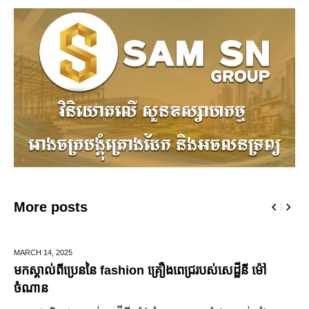
More posts
DECEMBER 28,
2025
ឆ្លងឆ្នាំសកល អាជ្ញាធររាជធានីភ្នំពេញ នឹងបើកឱ្យដំណើរការផ្លូវថ្មើរ
ជើងរយៈពេល ៣ថ្ងៃ