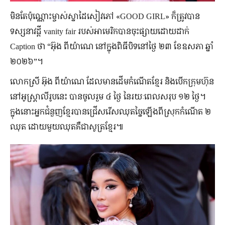
មិន​តែ​ប៉ុណ្ណោះ​ម្ចាស់​ស្នាដៃ​សៀវភៅ «GOOD GIRL» ក៏​ត្រូវ​បាន​
ទស្សនាវដ្ដី vanity fair របស់​អាមេរិក​បាន​ចុះផ្សាយ​ដោយ​ដាក់
Caption ថា “អ៊ុង ពីយ៉ាណេ នៅក្នុង​ពិធី​បិទ​នៅ​ថ្ងៃ ២៣ ខែ​ឧសភា ឆ្នាំ
២០២៦​”។
លោកស្រី អ៊ុង ពីយ៉ាណេ ដែល​មាន​ដើម​កំណើត​ខ្មែរ និង​បើក​ក្រុមហ៊ុន​
នៅ​អូស្ត្រាលី​រូបនេះ បាន​ចូលរួម ៤ ថ្ងៃ នៃ​រយៈពេល​សរុប ១២ ថ្ងៃ។
ក្នុង​នោះ​អ្នក​ជំនួញ​ខ្មែរ​បាន​ជ្រើសរើស​ឈុត​ច្នៃ​ឡើង​ពី​ស្រុក​កំណើត ២
ឈុត ដោយ​មួយ​ឈុត​គឺ​ជា​សូត្រ​ខ្មែរ៕