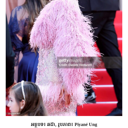
អត្ថបទ៖ ឆដា, រូបភាព៖ Piyané Ung