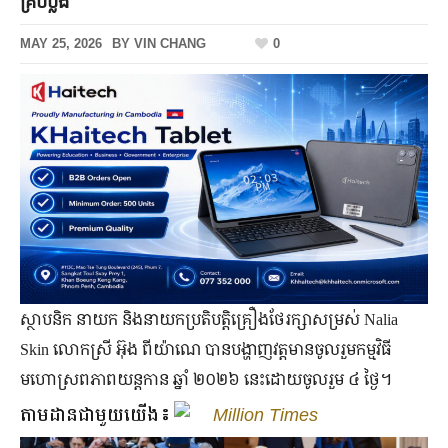
គ្រប់ប្លង់
MAY 25, 2026
BY
VIN CHANG
0
ស្ថាបនិក នាយក និង​នាយក​ប្រតិបត្តិ​គ្រឿង​ថែរក្សា​សម្រស់ Nalia
Skin លោកស្រី អ៊ុង ពីយ៉ាណេ បាន​បង្ហាញ​វត្តមាន​ចូលរួម​កម្មវិធី​
មហោស្រព​ភាពយន្ត​កាន ឆ្នាំ ២០២៦ នេះ​ដោយ​ចូលរួម ៤ ថ្ងៃ។
តាមដានជាមួយយើង៖
Million Times