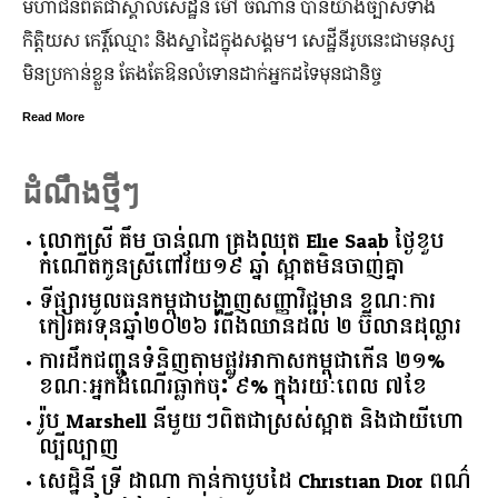
ដើម្បីជំរុញ និងលើកកម្ពស់វិស័យទេសចរណ៍នៅរាជធានីភ្នំពេញ ឱ្យ
កាន់តែរស់រវើក ស្របពេលដែលពិភពលោកទាំងមូល នឹង​សាទរឆ្នាំថ្មី
ឆ្នាំសកល ២០២៦នាពេលខាងមុននេះ រដ្ឋបាលរាជធានីភ្នំពេញ
នឹងបើកឱ្យដំណើរការជាធម្មតានូវ “ផ្លូវថ្មើរជើងចតុមុខ” រយៈពេល
៣ថ្ងៃ
Read More
ដំណឹងថ្មីៗ
លោកស្រី គឹម ចាន់ណា គ្រងឈុត Elie Saab ថ្ងៃខួប
កំណើតកូនស្រីពៅវ័យ១៩ ឆ្នាំ ស្អាតមិនចាញ់គ្នា
ទីផ្សារ​មូលធន​កម្ពុជា​បង្ហាញ​សញ្ញា​វិជ្ជមាន​ ​ខណៈ​ការ​
កៀរគរ​ទុន​ឆ្នាំ​២០២៦​ ​រំពឹង​ឈានដល់​ ​២​ ​ប៊ីលាន​ដុល្លារ​
ការដឹកជញ្ជូនទំនិញតាមផ្លូវអាកាសកម្ពុជាកើន ២១%
ខណៈអ្នកដំណើរធ្លាក់ចុះ ៩% ក្នុងរយៈពេល ៧ខែ
រ៉ូប Marshell នីមួយៗពិតជាស្រស់ស្អាត និងជាយីហោ