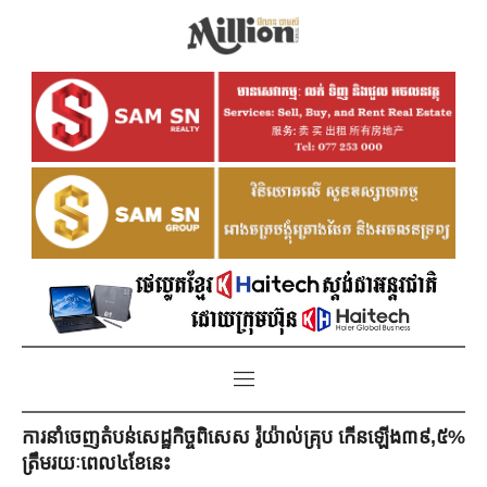
ការ​នាំ​ចេញ​តំបន់​សេដ្ឋកិច្ច​ពិសេស រ៉ូយ៉ាល់​គ្រុប ​កើន​ឡើង​៣៩,៥%
​ត្រឹម​រយៈ​ពេល​៤​ខែ​នេះ​