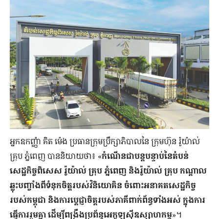
​អ្នកឧកញ្ញ៉ា ​គិត ម៉េង ​​ប្រធានក្រុមប្រឹក្សាភិបាលនៃ ​ក្រុមហ៊ុន រ៉ូយ៉ាល់
គ្រុប ភ្នំពេញ ​បាន​និយាយ​ថា​៖ ​«
កំណើនជា​បន្តបន្ទាប់​នៃ​តំបន់
សេដ្ឋកិច្ចពិសេស រ៉ូយ៉ាល់ គ្រុប ភ្នំពេញ ​និង​រ៉ូយ៉ាល់ ​គ្រុប កណ្តាល​
ឆ្លុះ​បញ្ចាំង​ពី​ទំនុក​ចិត្ត​របស់​វិនិយោគិន ​ចំពោះអនាគតសេដ្ឋកិច្ច
របស់កម្ពុជា​ និងការ​ប្តេជ្ញា​ចិត្ត​របស់ភាគី​ពាក់ព័ន្ធ​ទាំងអស់ ​ក្នុងការ
ធ្វើការរួមគ្នា​ ដើម្បីពង្រឹងប្រព័ន្ធអេកូឡូស៊ី​ឧស្សា​ហកម្ម
»។