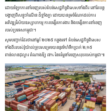
ដោយ​ឡែក​ការនាំចេញរបស់តំបន់សេដ្ឋកិច្ចពិសេសទាំងពីរ ​នៅ​តែ​បន្ត​
បង្ហាញ​ពី​សន្ទុះកំណើន​ ដ៏ខ្លាំងក្លា​ ដោយបាន​រួមចំណែក​ដល់​ការ
អភិវឌ្ឍវិស័យឧស្សាហកម្ម ការប​ង្កើតការងារ និងបង្កើនការនាំចេញ​
របស់ប្រទេសកម្ពុជា។​
​សូម​បញ្ជាក់​ដែរ​ថា​នៅ​ឆ្នាំ ​២០២៥ ​កន្លង​ទៅ ​តំបន់​សេដ្ឋកិច្ច​ពិសេស​
ទាំង​ពីរ​របស់​រ៉ូយ៉ាល់​គ្រុប​សម្រេច​បាន​នូវ​ទំហំទឹក​ប្រាក់ ២,១៥ ​
ពាន់លានដុល្លារ ​តំណាងឱ្យ ៧% ​នៃ​តម្លៃនាំចេញសរុប​របស់​​កម្ពជា​៕