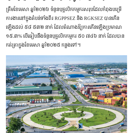
ត្រឹម​ខែមេសា​ ឆ្នាំ២០២៦ ​ចំនួនបុគ្គលិកកម្មករសរុប​ដែល​កំពុង​បម្រើ​
ការងារ​នៅ​ក្នុង​តំបន់​ទាំងពីរ RGPPSEZ និង RGKSEZ បានកើន
ឡើងដល់ ៥៨ ៥៣២ នាក់​ ដែល​តំណាង​ឱ្យ​ការ​កើន​ឡើង​ប្រមាណ​
១៥.៣% បើ​ធៀប​នឹង​ចំនួន​បុគ្គលិក​កម្មករ ៥០ ៧៤៦ នាក់ ដែល​បាន​
កត់ត្រា​ក្នុង​ខែ​មេសា ឆ្នាំ២០២៥ កន្លងទៅ។