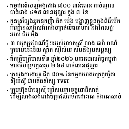
ចំនួន​រោងចក្រ​នៅ​កម្ពុជា​កើន​ ​៨៤៥​ ​បង្កើត​ការងារ​ថ្មី​ជាង​
​៩​ ​ម៉ឺន​កន្លែង​ក្នុង​ឆមាស​ទី ​១​
កម្ពុជានាំចេញអង្ករជាង ៧០០ ពាន់តោន រកចំណូល
បានជាង ៤១៥ លានដុល្លារ ក្នុង ៧ ខែ
កូនស្រីច្បងអ្នកឧកញ៉ា គិត ម៉េង បង្ហាញខ្លួនក្នុងពិធីបើក
ការដ្ឋានសាងសង់រោងចក្រផលិតអាហារ និងភេសជ្ជៈ
របស់ ជីប ម៉ុង
៣ ឈុតប្រពៃណីថ្មីៗរបស់លោកស្រី លាង ធារ៉ា ពណ៌
ក្រហមឆេះឆិល ស្អាត ​ស៊ីវិល័យ សមនឹងរូបសម្ផស្ស
គិត​ត្រឹមត្រីមាស​ទី​២​ ​ឆ្នាំ​២០២៦​ បរធន​បាលកិច្ច​កម្ពុជា​ ​
មាន​ទំហំ​ទ្រព្យ​សរុប​ ​២.៦៩​ ​ពាន់លាន​ដុល្លារ​
ក្រសួង​ការងារ​៖ ​ជិត​ ​៨០​% ​នៃ​កម្មករ​រោងចក្រ​តូយ៉ូតា ​
ស៊ុយ​ស៊ូ ​ជា​អតីត​សិស្ស​ ​TVET​
ក្រុមហ៊ុន​ម៉ាឡេស៊ី ជ្រើសយកខេត្ដពោធិ៍សាត់
ដើម្បីសាងសង់រោងចក្រផលិតទឹកដោះគោ និងគោសាច់