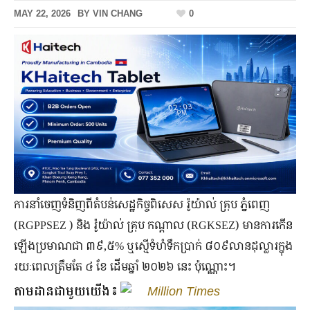
MAY 22, 2026
BY
VIN CHANG
0
ការ​នាំ​ចេញ​ទំនិញពី​តំបន់​សេដ្ឋកិច្ច​ពិសេស រ៉ូយ៉ាល់ គ្រុប ភ្នំពេញ ​
(RGPPSEZ ) ​និង រ៉ូយ៉ាល់ គ្រុប កណ្តាល (RGKSEZ) ​មាន​ការ​កើន​
ឡើង​ប្រមាណ​ជា ៣៩,៥% ​ឬ​ស្មើ​ទំហំ​ទឹក​ប្រាក់ ៨០៩​លាន​ដុល្លារ​ក្នុង​
រយៈ​ពេល​ត្រឹម​តែ ​៤ ​ខែ​ ដើម​ឆ្នាំ ​២០២៦​ នេះ ​ប៉ុណ្ណោះ។
តាមដានជាមួយយើង៖
Million Times