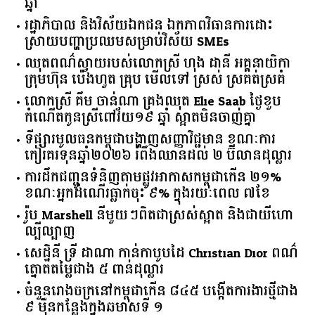
អូស្ត្រាលី​ជួយ​ពង្រឹង​ការ​កែច្នៃ​ស្វាយចន្ទី​នៅ​កម្ពុជា​ ​ខណៈ​
កម្ពុជា​បាត់បង់​ចំណូល​ជាង​ ​១២៥​ ​លាន​ដុល្លារ​ក្នុង​មួយ​
ឆ្នាំ​
រដ្ឋាភិបាល​ ​និង​វិស័យ​ឯកជន ​ឯកភាព​វិធានការ​ដោះ
ស្រាយ​បញ្ហា​ប្រឈម​​សម្រាប់​វិស័យ​ ​SMEs​
ឈុតពណ៌ស្វាយរបស់លោកស្រី ហុង ដានី អគ្គ​នាយិកា​
ក្រុមហ៊ុន ប៉េងហួត គ្រុប មើលទៅ ស្រស់ ស្រគត់ស្រគំ
លោកស្រី គឹម ចាន់ណា គ្រងឈុត Elie Saab ថ្ងៃខួប
កំណើតកូនស្រីពៅវ័យ១៩ ឆ្នាំ ស្អាតមិនចាញ់គ្នា
ទីផ្សារ​មូលធន​កម្ពុជា​បង្ហាញ​សញ្ញា​វិជ្ជមាន​ ​ខណៈ​ការ​
កៀរគរ​ទុន​ឆ្នាំ​២០២៦​ ​រំពឹង​ឈានដល់​ ​២​ ​ប៊ីលាន​ដុល្លារ​
ការដឹកជញ្ជូនទំនិញតាមផ្លូវអាកាសកម្ពុជាកើន ២១%
ខណៈអ្នកដំណើរធ្លាក់ចុះ ៩% ក្នុងរយៈពេល ៧ខែ
រ៉ូប Marshell នីមួយៗពិតជាស្រស់ស្អាត និងជាយីហោ
ល្បីល្បាញ
សេដ្ឋិនី ទ្រី ដាណា កាន់កាបូបដៃ Christian Dior ពណ៌
ត្នោតតម្លៃជាង ៥ ពាន់ដុល្លារ