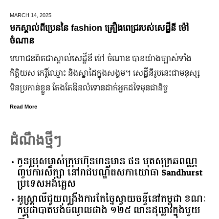
DECEMBER 28,
2025
ឆ្លងឆ្នាំសកល អាជ្ញាធររាជធានីភ្នំពេញ នឹងបើកឱ្យដំណើរការផ្លូវថ្មើរ
ជើងរយៈពេល ៣ថ្ងៃ
ដើម្បីជំរុញ និងលើកកម្ពស់វិស័យទេសចរណ៍នៅរាជធានីភ្នំពេញ ឱ្យ
កាន់តែរស់រវើក ស្របពេលដែលពិភពលោកទាំងមូល នឹង​សាទរឆ្នាំថ្មី
ឆ្នាំសកល ២០២៦នាពេលខាងមុននេះ រដ្ឋបាលរាជធានីភ្នំពេញ
នឹងបើកឱ្យដំណើរការជាធម្មតានូវ “ផ្លូវថ្មើរជើងចតុមុខ” រយៈពេល
៣ថ្ងៃ
Read More
ដំណឹងថ្មីៗ
កូនប្រុសម្ចាស់ក្រុមហ៊ុនហនុមាន ផន មុតសុក្រឆពណ្ណ
ញ្ចប់ការសិក្សា នៅរាជបណ្ឌិតសភាយោធា Sandhurst
ប្រទេសអង់គ្លេស