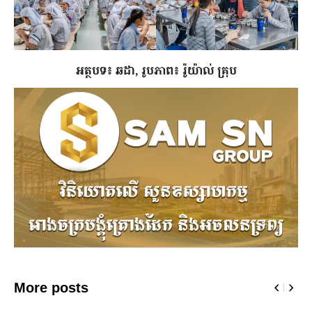
អត្ថបទ៖ ឆដា, រូបភាព៖ រ៉ូយ៉ាល់ គ្រុប
More posts