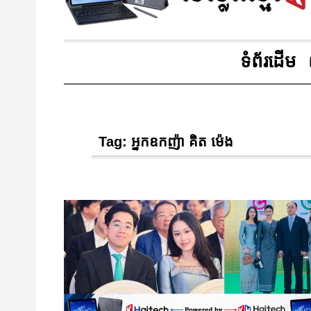
ទំព័រដើម
Tag:
អ្នកឧកញ៉ា គិត ម៉េង