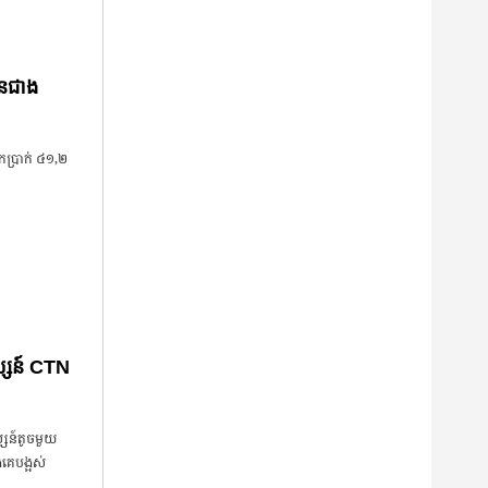
បានជាង
កប្រាក់ ៤១,២
ស្សន៍ CTN
្សន៍តូចមួយ
ងគេបង្អស់