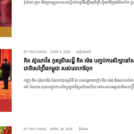
រ៉ូយ៉ាល់ គ្រុប និង​ក្រុម​គ្រួសារ​បាន​រៀបចំ​កម្មវិធី​ឡើង​ភូមិគ្រឹះ​ថ្មី​នៅ​ទីក្រុង​ម៊ែលប៊ន ប
BY
VIN CHANG
JUNE 9, 2026
របៀបរស់នៅ
គិត ស៊ូណាវីន កូនស្រីសេដ្ឋី គិត ម៉េង បញ្ចប់ការសិក្សានៅ
ជាតិសៅប្រ៊ីដកម្ពុជា របស់លោកឪពុក
កញ្ញា គិត ស៊ូណាវីន ដែល​ជា​កូន​ស្រី​ទី ៣ របស់​អ្នក​ឧកញ៉ា គិត ម៉េង និង​លោក​ជំទាវ
ម៉ៅ ចំណាន បាន​បញ្ចប់​ការ​សិក្សា​ថ្នាក់​វិទ្យាល័យ​ហើយ នៅ​សាលា​អន្តរជាតិ​សៅប្រ៊ី
BY
VIN CHANG
APRIL 28, 2026
ព័ត៌មាន