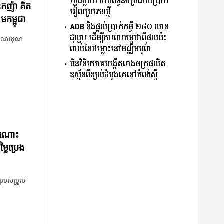
ក្លែងក្លាយ ​ពាក់ព័ន្ធ​នឹង​ក្រដាស​ប្រាក់​
ណឧកញ៉ា គិត
រៀល​ប្រភេទ​ថ្មី​
មកម្ពុជា
ADB​ ​នឹង​ផ្តល់​ប្រាក់​កម្ចី ​២៥០​ ​លាន​
ដុល្លារ ​ដើម្បី​ការពារ​កម្ពុជា​ពី​ផលប៉ះ
ែង​អំណរគុណ​
ពាល់​នៃ​ជម្លោះ​នៅ​មជ្ឈិមបូព៌ា
ចិនវិនិយោគបង្កើតរោងចក្រផលិត
ឧស្ម័នពីខ្យល់ដំបូងគេនៅកំពង់ស្ពឺ
កដំណោះ
លៃប្រេង
ម្របសម្រួល​