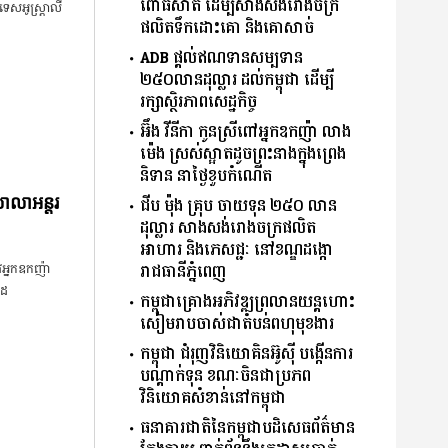
ពោធិ៍សាត់ ដើម្បីសាងសង់រោងចក្រ
្រទេស​អូស្ត្រាលី
ផលិតទឹកដោះគោ និងគោសាច់
ADB ផ្តល់ឥណទានសម្បទាន
២៥០លានដុល្លារ ដល់កម្ពុជា ដើម្បី
រក្សាស្ថិរភាពសេដ្ឋកិច្ច
អ៊ឹង វីនីកា កូនស្រីពៅអ្នកឧកញ៉ា លាង
ម៉េង ស្រស់ស្អាតដូចព្រះនាងក្នុងព្រេង
និទាន នាថ្ងៃខួបកំណើត
ជីប ម៉ុង គ្រុប ចាយទុន ២៥០ លាន
សាលាអន្តរ
ដុល្លារ សាងសង់រោងចក្រផលិត
អាហារ និងភេសជ្ជៈ នៅខណ្ឌដង្កោ
រាជធានីភ្នំពេញ
​អ្នក​ឧកញ៉ា
ដ​
កម្ពុជា​គ្រោង​អភិវឌ្ឍ​ព្រលានយន្តហោះ​
សៀមរាប​ចាស់​ជា​តំបន់​ពហុ​មុខងារ​
កម្ពុជា​ ​ជំរុញ​វិនិយោគិន​អ៊ូស៊ី ​បង្កើន​ការ​
បណ្តាក់ទុន ​ខណៈ​ចិន​ជា​ប្រភព​
វិនិយោគ​សំខាន់​នៅ​កម្ពុជា​
ធនាគារ​ជាតិ​នៃ​កម្ពុជា​បដិសេធ​ព័ត៌មាន​