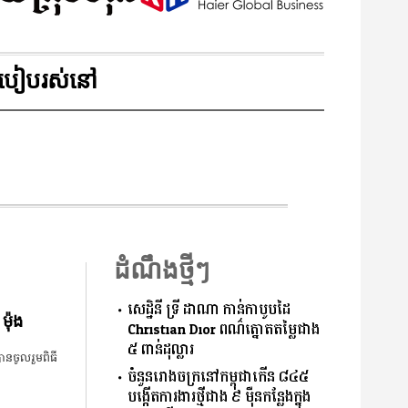
របៀបរស់នៅ
ដំណឹងថ្មីៗ
សេដ្ឋិនី ទ្រី ដាណា កាន់កាបូបដៃ
ម៉ុង
Christian Dior ពណ៌ត្នោតតម្លៃជាង
៥ ពាន់ដុល្លារ
ាន​ចូលរួម​ពិធី​
ចំនួន​រោងចក្រ​នៅ​កម្ពុជា​កើន​ ​៨៤៥​ ​
បង្កើត​ការងារ​ថ្មី​ជាង​ ​៩​ ​ម៉ឺន​កន្លែង​ក្នុង​