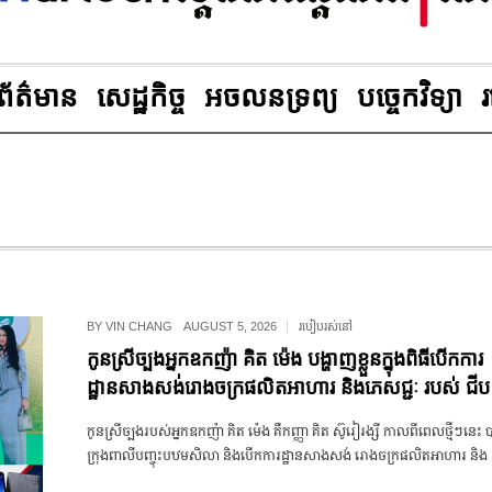
ព័ត៌មាន
សេដ្ឋកិច្ច
អចលនទ្រព្យ
បច្ចេកវិទ្យា
BY
VIN CHANG
AUGUST 5, 2026
របៀបរស់នៅ
កូនស្រីច្បងអ្នកឧកញ៉ា គិត ម៉េង បង្ហាញខ្លួនក្នុងពិធីបើកការ
ដ្ឋានសាងសង់រោងចក្រផលិតអាហារ និងភេសជ្ជៈ របស់ ជីប 
កូនស្រី​ច្បង​របស់​អ្នក​ឧកញ៉ា គិត ម៉េង គឺ​កញ្ញា គិត ស៊ូរៀរង្សី កាលពីពេល​ថ្មី​ៗ​នេះ ប
ក្រុង​ពាលី​បញ្ចុះ​បឋម​សិលា និង​បើក​ការដ្ឋាន​សាងសង់ រោងចក្រ​ផលិត​អាហារ និង​