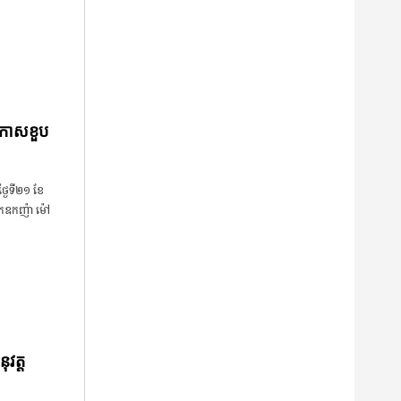
ងឱកាសខួប
្ងៃទី២១ ខែ
្នកឧកញ៉ា ម៉ៅ
ុវត្ត