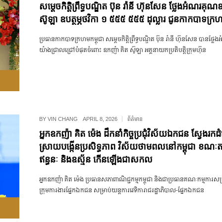
សម្តេចកិត្តិព្រឹទ្ធបណ្ឌិត ប៊ុន រ៉ានី ហ៊ុនសែន ថ្លែងអំណរគុ
ស៊ូឡា ឧបត្ថម្ភថវិកា ១ ៥៥៥ ៥៥៥ ដុល្លារ ជូនកាកបាទក្រហ
ប្រធាន​កាកបាទ​ក្រហម​កម្ពុជា សម្ដេច​កិត្តិ​ព្រឹទ្ធ​បណ្ឌិត ប៊ុន រ៉ានី ហ៊ុនសែន បាន​ថ្ល
យ៉ាង​ជ្រាលជ្រៅ​បំផុត​ចំពោះ ឧកញ៉ា គិត ស៊ូឡា អគ្គ​នាយក​ប្រតិបត្តិ​ក្រុមហ៊ុន
BY
VIN CHANG
APRIL 8, 2026
ព័ត៌មាន
អ្នកឧកញ៉ា គិត ម៉េង ដឹកនាំកិច្ចប្រជុំវិស័យឯកជន ស្វែងរ
ស្រាយបង្កើនប្រសិទ្ធភាព វិស័យថាមពលនៅកម្ពុជា ខណៈតម្
ឥន្ធនៈ និងឧស្ម័ន កើនឡើងជាសកល
អ្នកឧកញ៉ា គិត ម៉េង ប្រធានសភាពាណិជ្ជកម្មកម្ពុជា និង​ជា​ប្រធាន​គណៈកម្មការ​ស
ក្រុម​ការងារ​ផ្នែក​ឯកជន សម្រាប់​យន្តការ​វេទិកា​រាជរដ្ឋាភិបាល-ផ្នែក​ឯកជន