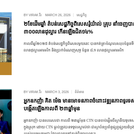
BY
VIRAK វីរៈ
MARCH 26, 2026
សេដ្ឋកិច្ច
២ខែដើមឆ្នាំ តំបន់សេដ្ឋកិច្ចពិសេសរ៉ូយ៉ាល់ គ្រុប នាំចេញ
៣០០លានដុល្លារ កើនឡើងជិត១៤%
កាលពីឆ្នាំ២០២៥ តំបន់សេដ្ឋកិច្ចពិសេសមួយនេះ បានកត់ត្រាចំណូលសរុបចំនួនទឹ
លានដុល្លារអាមេរិក និងប្រាក់ចំណេញសុទ្ធ ចំនួន ៨,១ លានដុល្លារអាមេរិក
BY
VIRAK វីរៈ
MARCH 3, 2026
ព័ត៌មាន
អ្នកឧកញ៉ា គិត ម៉េង មានមោទនភាពចំពោះវឌ្ឍនភាពទូរទ
បង្កើតឡើងកាលពី ២៣ឆ្នាំមុន
អ្នកឧកញ៉ា បានសរសេរថា កាលពី ២៣ឆ្នាំមុន CTN បានចាប់ផ្តើមពីស្ថានីយទូរទស
ក្នុងស្រុក ដោយ CTN ធ្លាប់ត្រូវបានទទួលស្គាល់ថា ជាស្ថាប័នប្រព័ន្ធផ្សព្វផ្សាយដំបូ
របស់ប្រទេសកម្ពុជា ដែលផ្សាយទៅកាន់ពិភពលោក។