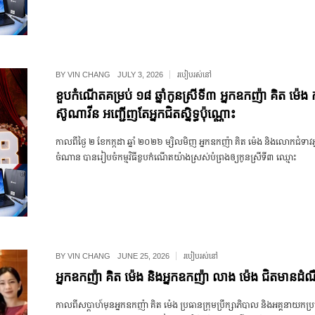
BY
VIN CHANG
JULY 3, 2026
របៀបរស់នៅ
ខួបកំណើតគម្រប់ ១៨ ឆ្នាំកូនស្រីទី៣ អ្នកឧកញ៉ា គិត ម៉េង 
ស៊ូណាវីន អញ្ជើញតែអ្នកជិតស្និទ្ធប៉ុណ្ណោះ
កាលពី​​ថ្ងៃ ២ ខែ​កក្កដា ឆ្នាំ ២០២៦ ម្សិលមិញ ​​អ្នក​ឧកញ៉ា គិត ម៉េង និង​លោក​ជំទាវ​
ចំណាន បាន​រៀបចំ​កម្មវិធី​ខួប​កំណើត​យ៉ាង​ស្រស់​បំព្រងឲ្យ​កូន​ស្រី​ទី៣ ​ឈ្មោះ
BY
VIN CHANG
JUNE 25, 2026
របៀបរស់នៅ
អ្នកឧកញ៉ា គិត ម៉េង និងអ្នកឧកញ៉ា លាង ម៉េង ជិតមានដំ
កាលពី​សប្ដាហ៍​មុន​អ្នកឧកញ៉ា គិត ម៉េង ប្រធានក្រុមប្រឹក្សាភិបាល និងអគ្គនាយកប្រតិ