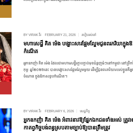
BY
VIRAK វីរៈ
FEBRUARY 21, 2026
របៀបរស់នៅ
មហាសេដ្ឋី គិត ម៉េង បង្ហោះសារផ្អែមល្ហែមជូនពរភរិយាក្នុ
កំណើត
អ្នកឧកញ៉ា គិត ម៉េង ដែលជាមហាសេដ្ឋីក្ដោបក្ដាប់មុខជំនួញធំៗនៅកម្ពុជា នៅព្រឹកថ
កុម្ភៈ ឆ្នាំ២០២៦នេះ បានបង្ហោះសារផ្អែមល្ហែមមួយ ដើម្បីជូនពរភរិយារបស់ខ្លួនគឺអ
ចំណាន ក្នុងឱកាសខួបកំណើត។
BY
VIRAK វីរៈ
FEBRUARY 6, 2026
សេដ្ឋកិច្ច
អ្នកឧកញ៉ា គិត ម៉េង អំពាវនាវឱ្យផ្នែកឯកជនទាំងអស់ ត្រូវអន
កាតព្វកិច្ចបង់ពន្ធស្របតាមច្បាប់ឱ្យបានត្រឹមត្រូវ