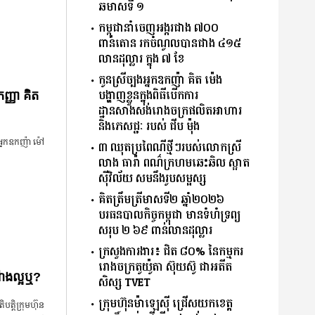
ឆមាស​ទី ​១​
កម្ពុជានាំចេញអង្ករជាង ៧០០
ពាន់តោន រកចំណូលបានជាង ៤១៥
លានដុល្លារ ក្នុង ៧ ខែ
កូនស្រីច្បងអ្នកឧកញ៉ា គិត ម៉េង
បង្ហាញខ្លួនក្នុងពិធីបើកការ
កញ្ញា គិត
ដ្ឋានសាងសង់រោងចក្រផលិតអាហារ
និងភេសជ្ជៈ របស់ ជីប ម៉ុង
អ្នក​ឧកញ៉ា ម៉ៅ
៣ ឈុតប្រពៃណីថ្មីៗរបស់លោកស្រី
លាង ធារ៉ា ពណ៌ក្រហមឆេះឆិល ស្អាត
​ស៊ីវិល័យ សមនឹងរូបសម្ផស្ស
គិត​ត្រឹមត្រីមាស​ទី​២​ ​ឆ្នាំ​២០២៦​
បរធន​បាលកិច្ច​កម្ពុជា​ ​មាន​ទំហំ​ទ្រព្យ​
សរុប​ ​២.៦៩​ ​ពាន់លាន​ដុល្លារ​
ក្រសួង​ការងារ​៖ ​ជិត​ ​៨០​% ​នៃ​កម្មករ​
រោងចក្រ​តូយ៉ូតា ​ស៊ុយ​ស៊ូ ​ជា​អតីត​
ណឹងល្អឬ?
សិស្ស​ ​TVET​
ក្រុមហ៊ុន​ម៉ាឡេស៊ី ជ្រើសយកខេត្ដ
បត្តិក្រុមហ៊ុន