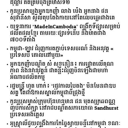
ដំណឹងថ្មីៗ
ឥណទាន​បុគ្គល​នៅ​កម្ពុជា​ ​កើន​ដល់​ជាង​ ​១៦​ ​ពាន់​លាន​
ដុល្លារ​ ​គិត​ត្រឹម​ចុង​ត្រីមាស​ទី​២​
កូនប្រសាច្បងអ្នកឧកញ៉ា លាង ម៉េង អ្នកនាង ផន
សុផានីសា ស្ទីល៍តុបតែងកាយនៅតែលេចធ្លោជាងគេ
យុទ្ធនាការ “MadeInCambodia” ពង្រីកទីផ្សារសម្រាប់
ផលិតផលខ្មែរ តាមរយៈផ្សារទំនើប និងម៉ាតជាង
៧០០ទីតាំង
កម្ពុជា​-​ឡាវ ​ជំរុញ​ការ​តភ្ជាប់​ទេសចរណ៍​ ​និង​អនុវត្ត​ ​«​
ប្រទេស​បី ​គោលដៅ​មួយ​»
អ្នកឧកញ៉ាបណ្ឌិត សំ សុខនឿន៖ ការផ្តោតលើគុណ
ភាព និងនវានុវត្តន៍ ជាគន្លឹះជំរុញចិនឡើងជាមហា
អំណាចផលិតកម្ម
រដ្ឋមន្ត្រី ហួត ហាក់៖ “រដូវកាលបៃតង” មិនមែនជាឧប
សគ្គ តែជាឱកាសស្គាល់កម្ពុជាពីជ្រុងថ្មី
កូនប្រុសម្ចាស់ក្រុមហ៊ុនហនុមាន ផន មុតសុក្រឆពណ្ណ
ញ្ចប់ការសិក្សា នៅរាជបណ្ឌិតសភាយោធា Sandhurst