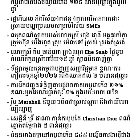
ប្រទេសអង់គ្លេស
អូស្ត្រាលី​ជួយ​ពង្រឹង​ការ​កែច្នៃ​ស្វាយចន្ទី​នៅ​កម្ពុជា​ ​ខណៈ​
កម្ពុជា​បាត់បង់​ចំណូល​ជាង​ ​១២៥​ ​លាន​ដុល្លារ​ក្នុង​មួយ​
ឆ្នាំ​
រដ្ឋាភិបាល​ ​និង​វិស័យ​ឯកជន ​ឯកភាព​វិធានការ​ដោះ
ស្រាយ​បញ្ហា​ប្រឈម​​សម្រាប់​វិស័យ​ ​SMEs​
ឈុតពណ៌ស្វាយរបស់លោកស្រី ហុង ដានី អគ្គ​នាយិកា​
ក្រុមហ៊ុន ប៉េងហួត គ្រុប មើលទៅ ស្រស់ ស្រគត់ស្រគំ
លោកស្រី គឹម ចាន់ណា គ្រងឈុត Elie Saab ថ្ងៃខួប
កំណើតកូនស្រីពៅវ័យ១៩ ឆ្នាំ ស្អាតមិនចាញ់គ្នា
ទីផ្សារ​មូលធន​កម្ពុជា​បង្ហាញ​សញ្ញា​វិជ្ជមាន​ ​ខណៈ​ការ​
កៀរគរ​ទុន​ឆ្នាំ​២០២៦​ ​រំពឹង​ឈានដល់​ ​២​ ​ប៊ីលាន​ដុល្លារ​
ការដឹកជញ្ជូនទំនិញតាមផ្លូវអាកាសកម្ពុជាកើន ២១%
ខណៈអ្នកដំណើរធ្លាក់ចុះ ៩% ក្នុងរយៈពេល ៧ខែ
រ៉ូប Marshell នីមួយៗពិតជាស្រស់ស្អាត និងជាយីហោ
ល្បីល្បាញ
សេដ្ឋិនី ទ្រី ដាណា កាន់កាបូបដៃ Christian Dior ពណ៌