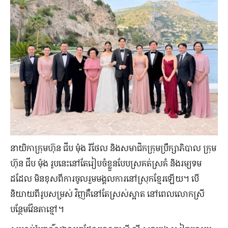
នាយិកា​ក្រុមហ៊ុន ជីប ម៉ុង រីថែល និង​សមាជិក​ក្រុម​ប្រឹក្សាភិបាល ក្រុម
ហ៊ុន ជីប ម៉ុង រូបនេះ​នៅតែ​រៀបចំ​ខ្លួន​បែប​ស្រគត់ស្រគំ និង​រម្យទម​
ដដែល មិន​ខុស​ពី​ការ​ចូលរួម​មង្គលការ​នៅ​ស្រុក​ខ្មែរ​ឡើយ។ បើ​
និយាយ​ពី​រូប​សម្រស់ វិញ​គឺ​នៅតែ​ស្រស់​ស្អាត នៅ​ពេល​លោកស្រី​
បន្ថែម​វ៉ែនតា​ខ្មៅ។