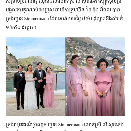
សម្រាប់​រ៉ូប​ពណ៌​ផ្កាឈូក​ដែល​លោកស្រី លី សុខឆេង ស្លៀក​ចូលរួម​
មង្គលការ​កូន​របស់​បងប្រុស នាយិកា​ក្រុមហ៊ុន ជីប ម៉ុង រីថែល បាន​
គ្រង​ប្រេន Zimmermann ដែល​អាវ​មាន​តម្លៃ ៨៥០ ដុល្លារ និង​សំពត់
១ ២៥០ ដុល្លារ។
គ្រង​ឈុត​ពណ៌​ផ្កាឈូក ប្រេន Zimmermann លោកស្រី លី សុខឆេង