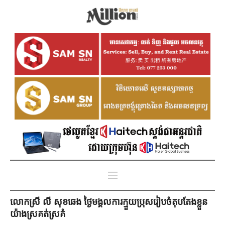
លោកស្រី លី សុខឆេង ថ្ងៃមង្គលការក្មួយប្រុសរៀបចំតុបតែងខ្លួន
យ៉ាង​ស្រគត់ស្រគំ​