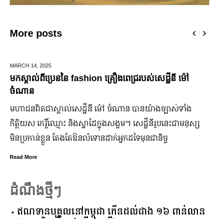
More posts
DECEMBER 28,
2025
ឆ្លងឆ្នាំសកល អាជ្ញាធររាជធានីភ្នំពេញ នឹងបើកឱ្យដំណើរការផ្លូវថ្
ជើងរយៈពេល ៣ថ្ងៃ
ដើម្បីជំរុញ និងលើកកម្ពស់វិស័យទេសចរណ៍នៅរាជធានីភ្នំពេញ ឱ្
ស​
កាន់តែរស់រវើក ស្របពេលដែលពិភពលោកទាំងមូល នឹង​សាទរឆ្នាំថ្
ឆ្នាំសកល ២០២៦នាពេលខាងមុននេះ រដ្ឋបាលរាជធានីភ្នំពេញ
នឹងបើកឱ្យដំណើរការជាធម្មតានូវ “ផ្លូវថ្មើរជើងចតុមុខ” រយៈពេល
៣ថ្ងៃ
Read More