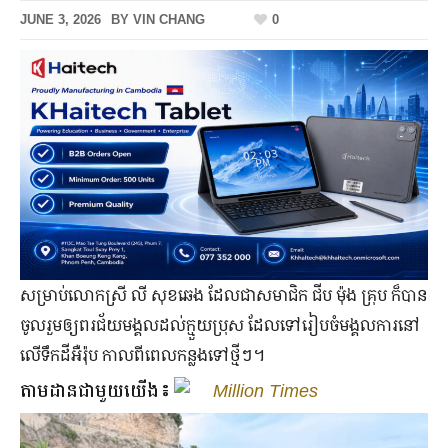
JUNE 3, 2026
BY
VIN CHANG
0
សម្រាប់​លោកស្រី លី សុខឆេង ដែល​ជា​សមាជិក ជីប ម៉ុង គ្រុប ក៏​បាន​
ចូលរួម​ឲ្យ​ពរជ័យ​មង្គល​ដល់​ក្មួយ​ប្រុស ដែល​ទៅ​រៀប​ចំមង្គលការ​នៅ​
លើ​ទឹក​ដី​អឺរ៉ុប កាលពី​ពេល​កន្លង​ទៅ​ថ្មី​ៗ។
តាមដានជាមួយយើង៖
Million Times