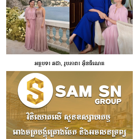
អត្ថបទ៖ ឆដា, រូបភាព៖ អ៊ីនធឺណេត