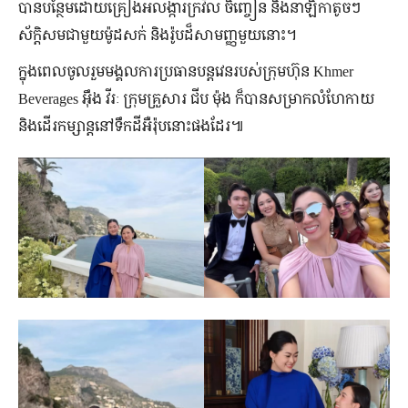
បាន​បន្ថែម​ដោយ​គ្រឿងអលង្ការ​ក្រវិល ចិញ្ចៀន និង​នាឡិកា​តូច​ៗ​
ស័ក្តិសម​ជាមួយ​ម៉ូដ​សក់ និង​រ៉ូប​ដ៏​សាមញ្ញ​មួយ​នោះ។
ក្នុង​ពេល​ចូលរួម​មង្គលការ​​ប្រធាន​បន្តវេន​របស់​ក្រុមហ៊ុន Khmer
Beverages អ៊ឹង វីរៈ ក្រុម​គ្រួសារ ជីប ម៉ុង ក៏​បាន​សម្រាក​លំហែ​កាយ
និង​ដើរ​កម្សាន្ត​នៅ​ទឹកដី​អឺរ៉ុប​នោះ​ផង​ដែរ៕