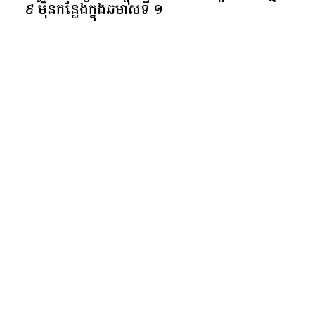
ត្នោតតម្លៃជាង ៥ ពាន់ដុល្លារ
ចំនួន​រោងចក្រ​នៅ​កម្ពុជា​កើន​ ​៨៤៥​ ​បង្កើត​ការងារ​ថ្មី​ជាង​
​៩​ ​ម៉ឺន​កន្លែង​ក្នុង​ឆមាស​ទី ​១​