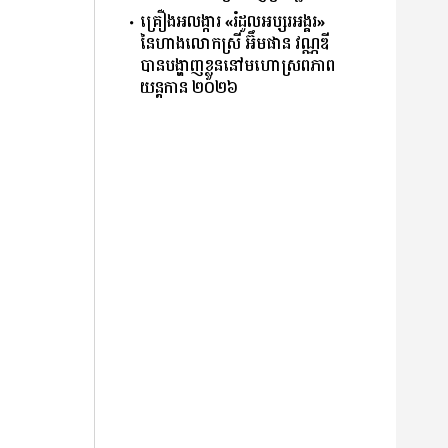
គ្រឿងអលង្ការ «រំដួលអប្សរអង្គរ»
នៃហាងលោកស្រី អ៊ឹមផាន វណ្ណឌី
បានបង្ហាញខ្លួននៅមហោស្រពភាព
យន្តកាន ២០២៦