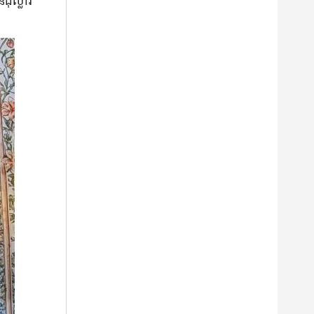
​ដុល្លារ