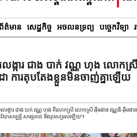
ព័ត៌មាន
សេដ្ឋកិច្ច
អចលនទ្រព្យ
បច្ចេកវិទ្យា
លង្ការ ជាង បាក់ វណ្ណ ហុង លោកស្រ
ណដា ការតុបតែងខ្លួនមិនចាញ់គ្នាឡើយ
ងអលង្ការ ជាង បាក់ វណ្ណ ហុង គឺ​លោកស្រី លោកស្រី អ៊ឹមផាន វណ្ណឌី-អ៊ឹមផាន
​ពី​ចរិយាសម្បត្តិ សមត្ថភាព និង​រូប​សម្រស់​ឡើយ។