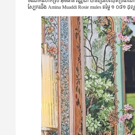
ចំណែក​លោកស្រី អ៊ឹមផាន វណ្ណដា បាន​ជ្រើស​ឈុត​ប្រពៃណី​ពណ៌​ទ
ស្បែកជើង Amina Muaddi Rosie mules តម្លៃ ១ ០៨១ ដុល្