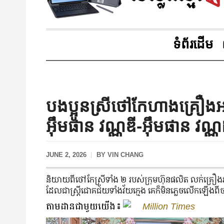
ទំព័រដើម
បងប្អូនស្រីថៅកែហាងគ្រឿងអ
អ៊ឹមផាន វណ្ណឌី-អ៊ឹមផាន វណ្
JUNE 2, 2026
BY
VIN CHANG
និយាយ​ពី​ថៅកែ​ស្រី​ទាំង ២ របស់​ក្រុមហ៊ុន​ផលិត លក់​គ្រឿ
ដែល​ជា​ស្ត្រី​ជោគជ័យ​ទាំង​វ័យ​ក្មេង គេ​ក៏​មិន​ភ្លេច​លើក​ឡើង
តាមដានជាមួយយើង៖
Million Times