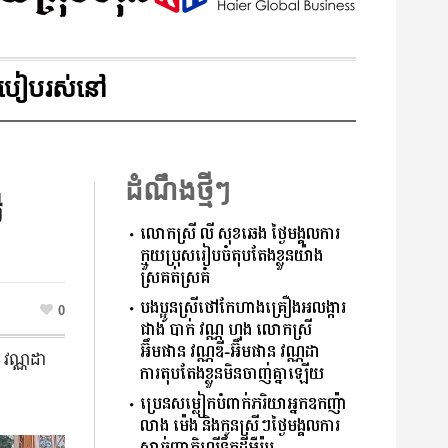
របៀបរស់នៅ
ដំណឹងថ្មីៗ
ី
លោកស្រី លី សុខឆេង ថ្ងៃមង្គលការ
ក្មួយប្រុសរៀបចំតុបតែងខ្លួនយ៉ាង​
ស្រគត់ស្រគំ​
បងប្អូនស្រីថៅកែហាងគ្រឿងអលង្ការ
0
ជាង បាក់ វណ្ណ ហុង លោកស្រី
អ៊ឹមផាន វណ្ណឌី-អ៊ឹមផាន វណ្ណដា
 វណ្ណដា
ការតុបតែងខ្លួនមិនចាញ់គ្នាឡើយ
ប្រេនសម្លៀកបំពាក់ភរិយាអ្នកឧកញ៉ា
លាង ម៉េង និងកូនស្រីៗថ្ងៃមង្គលការ