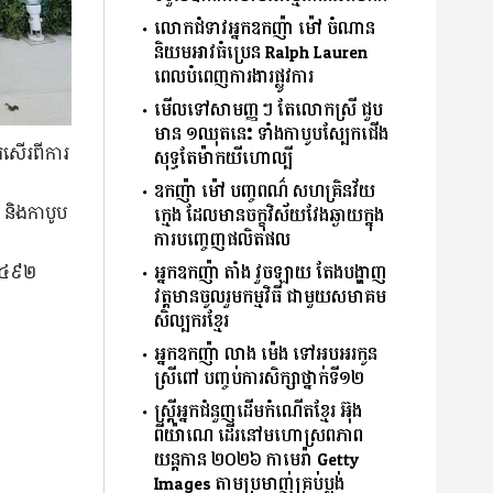
លោកជំទាវអ្នកឧកញ៉ា ម៉ៅ ចំណាន
និយមអាវធំប្រេន Ralph Lauren
ពេលបំពេញការងារផ្លូវការ
មើលទៅសាមញ្ញ​ៗ តែលោកស្រី ជួប
មាន ១ឈុតនេះ ទាំងកាបូប​ស្បែកជើង
សើរ​ពី​ការ​
សុទ្ធតែម៉ាកយីហោ​ល្បី
ឧកញ៉ា ម៉ៅ បញ្ចពណ៌ សហគ្រិនវ័យ
 និង​កាបូប​
ក្មេង ដែលមានចក្ខុវិស័យវែងឆ្ងាយក្នុង
ការបញ្ចេញផលិតផល
អ្នកឧកញ៉ា តាំង វួចឡាយ តែងបង្ហាញ
៤ ៤៩២
វត្តមានចូលរួមកម្មវិធី ជាមួយសមាគម
សិល្បករខ្មែរ
អ្នកឧកញ៉ា លាង ម៉េង ទៅអបអរកូន
ស្រីពៅ បញ្ចប់ការសិក្សាថ្នាក់ទី១២
ស្ត្រីអ្នកជំនួញដើមកំណើតខ្មែរ អ៊ុង
ពីយ៉ាណេ ដើរនៅមហោស្រពភាព
យន្តកាន ២០២៦ កាមេរ៉ា Getty
Images តាមប្រមាញ់គ្រប់ប្លង់