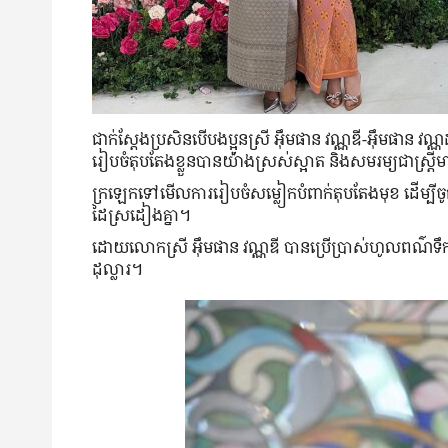
ជាក់ស្ដែង​ប្រសិនបើ​បងប្អូន​ស្រី អ៊ឹមផាន វណ្ណឌី-អ៊ឹមផាន វណ្ណដ
រៀបចំ​តុបតែង​ខ្លួន​បាន​យ៉ាង​ស្រស់​ស្អាត និង​សមរម្យ​ជា​ស្ត្រី​ម
ក្រឡេក​ទៅ​មើល​ការ​រៀបចំ​សម្លៀកបំពាក់​តុបតែង​មុខ ដើម្បី​ចូលរ
ដៃ​ស្រដៀង​គ្នា។
ដោយ​លោកស្រី អ៊ឹមផាន វណ្ណឌី បាន​ប្រើ​ប្រាស់​ហូល​ពណ៌​ទ
ដុល្លារ។