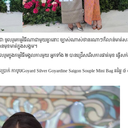
ា ចូលរួម​កម្មវិធី​ណា​ជាមួយ​គ្នា​នោះ ច្បាស់​ណាស់​ថា​​​នរណា​​ៗ​ក៏​លាន់​មាត់​សរ
ាន​មុខមាត់​ក្នុង​សង្គម។
ួម​ក្នុង​កម្មវិធី​មង្គលការ​មួយ អ្នក​ទាំង ២ បាន​ជ្រើសរើស​ការ​ផាត់មុខ ធ្វើសក់
ឹកប្រាក់ កាបូបGoyard Silver Goyardine Saigon Souple Mini Bag តម្លៃ 