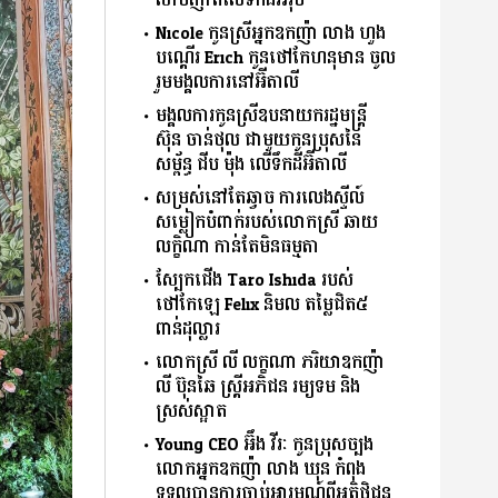
សាច់ញាតិលើទឹកដីអឺរ៉ុប
Nicole កូនស្រីអ្នកឧកញ៉ា លាង ហួង
បណ្ដើរ Erich កូនថៅកែហនុមាន ចូល
រួមមង្គលការនៅអ៊ីតាលី
មង្គលការកូនស្រីឧបនាយករដ្ឋមន្ត្រី
ស៊ុន ចាន់ថុល ជាមួយកូនប្រុសនៃ
សម្ព័ន្ធ ជីប ម៉ុង លើទឹកដីអ៊ីតាលី
សម្រស់នៅតែឆ្វាច ការលេងស្ទីល៍
សម្លៀកបំពាក់របស់លោកស្រី ឆាយ
លក្ខិណា កាន់តែមិនធម្មតា
ស្បែកជើង Taro Ishida របស់
ថៅកែឡេ Felix និមល តម្លៃជិត៥
ពាន់ដុល្លារ
លោកស្រី លី លក្ខណា ភរិយាឧកញ៉ា
លី ប៊ុនឆៃ ស្រ្តីអភិជន រម្យទម និង
ស្រស់ស្អាត
Young CEO អ៊ឹង វីរៈ កូនប្រុសច្បង
លោកអ្នកឧកញ៉ា លាង ឃុន កំពុង
ទទួលបានការចាប់អារម្មណ៍ពីអតិថិជន