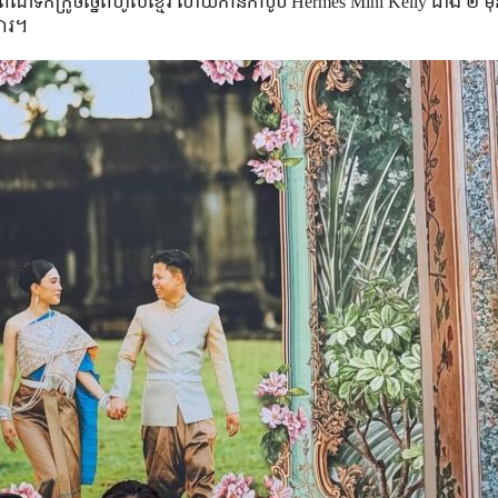
ឹក​ក្រូច​ច្នៃ​ពី​ហូល​ខ្មែរ ហើយ​កាន់​កាបូប Hermès Mini Kelly ជាង ២ ម៉ឺន
លារ។