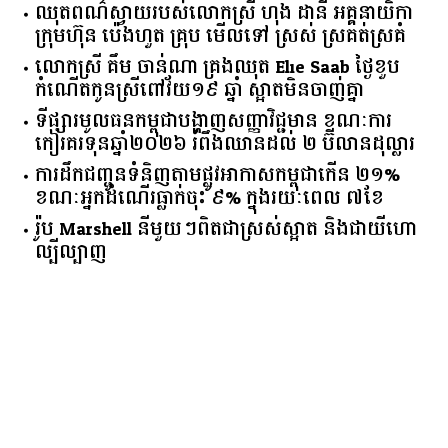
ឈុតពណ៌ស្វាយរបស់លោកស្រី ហុង ដានី អគ្គ​នាយិកា​
ក្រុមហ៊ុន ប៉េងហួត គ្រុប មើលទៅ ស្រស់ ស្រគត់ស្រគំ
លោកស្រី គឹម ចាន់ណា គ្រងឈុត Elie Saab ថ្ងៃខួប
កំណើតកូនស្រីពៅវ័យ១៩ ឆ្នាំ ស្អាតមិនចាញ់គ្នា
ទីផ្សារ​មូលធន​កម្ពុជា​បង្ហាញ​សញ្ញា​វិជ្ជមាន​ ​ខណៈ​ការ​
កៀរគរ​ទុន​ឆ្នាំ​២០២៦​ ​រំពឹង​ឈានដល់​ ​២​ ​ប៊ីលាន​ដុល្លារ​
ការដឹកជញ្ជូនទំនិញតាមផ្លូវអាកាសកម្ពុជាកើន ២១%
ខណៈអ្នកដំណើរធ្លាក់ចុះ ៩% ក្នុងរយៈពេល ៧ខែ
រ៉ូប Marshell នីមួយៗពិតជាស្រស់ស្អាត និងជាយីហោ
ល្បីល្បាញ