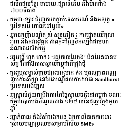
ផលិតផលខ្មែរ តាមរយៈផ្សារទំនើប និងម៉ាតជាង
៧០០ទីតាំង
កម្ពុជា​-​ឡាវ ​ជំរុញ​ការ​តភ្ជាប់​ទេសចរណ៍​ ​និង​អនុវត្ត​ ​«​
ប្រទេស​បី ​គោលដៅ​មួយ​»
អ្នកឧកញ៉ាបណ្ឌិត សំ សុខនឿន៖ ការផ្តោតលើគុណ
ភាព និងនវានុវត្តន៍ ជាគន្លឹះជំរុញចិនឡើងជាមហា
អំណាចផលិតកម្ម
រដ្ឋមន្ត្រី ហួត ហាក់៖ “រដូវកាលបៃតង” មិនមែនជាឧប
សគ្គ តែជាឱកាសស្គាល់កម្ពុជាពីជ្រុងថ្មី
កូនប្រុសម្ចាស់ក្រុមហ៊ុនហនុមាន ផន មុតសុក្រឆពណ្ណ
ញ្ចប់ការសិក្សា នៅរាជបណ្ឌិតសភាយោធា Sandhurst
ប្រទេសអង់គ្លេស
អូស្ត្រាលី​ជួយ​ពង្រឹង​ការ​កែច្នៃ​ស្វាយចន្ទី​នៅ​កម្ពុជា​ ​ខណៈ​
កម្ពុជា​បាត់បង់​ចំណូល​ជាង​ ​១២៥​ ​លាន​ដុល្លារ​ក្នុង​មួយ​
ឆ្នាំ​
រដ្ឋាភិបាល​ ​និង​វិស័យ​ឯកជន ​ឯកភាព​វិធានការ​ដោះ
ស្រាយ​បញ្ហា​ប្រឈម​​សម្រាប់​វិស័យ​ ​SMEs​