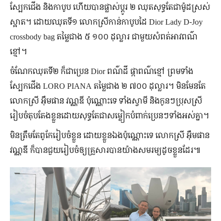
ស្បែកជើង និង​កាបូប ហើយ​បាន​ផ្លាស់ប្ដូរ ២ ឈុត​សុទ្ធតែ​ជា​ម៉ូដ​ស្រស់​
ស្អាត។ ដោយ​ឈុត​ទី​១ លោក​ស្រី​កាន់​កាបូប​ដៃ Dior Lady D-Joy
crossbody bag តម្លៃ​ជាង ៥ ១០០ ដុល្លារ ជាមួយ​សំពត់​អាវ​ពណ៌​
ខ្មៅ។
ចំណែក​ឈុត​ទី២ ក៏​ជា​ប្រេន Dior ពណ៌​ដី ផ្កា​ពណ៌​ខ្មៅ ព្រម​ទាំង​
ស្បែក​ជើង LORO PIANA តម្លៃ​ជាង ២ ៧០០ ដុល្លារ។ មិនមែន​តែ​
លោកស្រី អ៊ឹមផាន វណ្ណឌី ប៉ុណ្ណោះ​ទេ ទាំង​ស្វាមី និង​កូន​ៗ​ប្រុស​ស្រី
រៀបចំ​តុបតែង​ខ្លួន​ដោយ​សុទ្ធតែ​ជា​សម្លៀកបំពាក់​ប្រេន​ៗ​ទាំងអស់​គ្នា។
មិន​ត្រឹម​តែ​ពូកែ​រៀបចំ​ខ្លួន ដោយ​ខ្លួនឯង​ប៉ុណ្ណោះ​ទេ លោកស្រី អ៊ឹមផាន
វណ្ណឌី ក៏​បាន​ជួយ​រៀបចំ​ឲ្យ​គ្រួសារ​បាន​យ៉ាង​សមរម្យ​ដូច​ខ្លួន​ដែរ៕