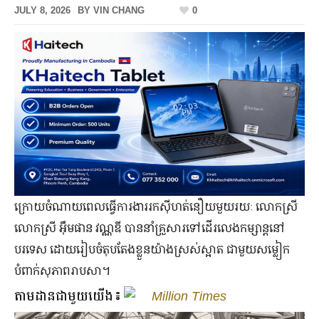
JULY 8, 2026
BY
VIN CHANG
0
ក្រោយ​ចំណាយ​ពេល​ធ្វើការ​ងារ​រក​ស៊ី​ហត់​នឿយ​មួយ​រយៈ លោកស្រី
លោកស្រី អ៊ឹមផាន វណ្ណឌី បាន​នាំ​គ្រួសារ​ទៅ​ដើរ​លេង​កម្សាន្ត​នៅ​
បរទេស ដោយ​រៀបចំ​តុបតែង​ខ្លួន​យ៉ាង​ស្រស់​ស្អាត ជាមួយ​សម្លៀក
បំពាក់​សុភាព​រាបសា។
តាមដានជាមួយយើង៖
Million Times