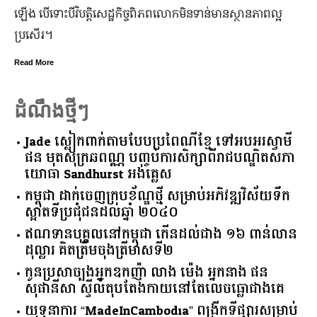
ិភពលោកមិនទាន់មានស្ថានភាពល្អ
កិត្តិយស កេរ្តិ៍ឈ្មោះ និង​ស្នាដៃ​ក្នុង​
មិន​ប្រកាន់​ខ្លួន តែងតែ​ឱនលំទោន​ដាក់
Read More
ដំណឹងថ្មីៗ
Jade ស្លៀកពាក់តាមបែបប្រពៃណីខ្មែ ទៅអបអរស្វាមី
ផន មុតសុក្រឆពណ្ណ បញ្ចប់ការសិក្សាពីរាជបណ្ឌិតសភា
យោធា Sandhurst អង់គ្លេស
កម្ពុជា​ ​ដាក់​ចេញ​ក្របខ័ណ្ឌ​ថ្មី​ ​សម្រាប់​អភិវឌ្ឍ​វិស័យ​ទឹក​
ស្អាត​ទីប្រជុំជន​ដល់​ឆ្នាំ​ ​២០៤០​
ឥណទាន​បុគ្គល​នៅ​កម្ពុជា​ ​កើន​ដល់​ជាង​ ​១៦​ ​ពាន់​លាន​
ដុល្លារ​ ​គិត​ត្រឹម​ចុង​ត្រីមាស​ទី​២​
កូនប្រសាច្បងអ្នកឧកញ៉ា លាង ម៉េង អ្នកនាង ផន
សុផានីសា ស្ទីល៍តុបតែងកាយនៅតែលេចធ្លោជាងគេ
យុទ្ធនាការ “MadeInCambodia” ពង្រីកទីផ្សារសម្រាប់