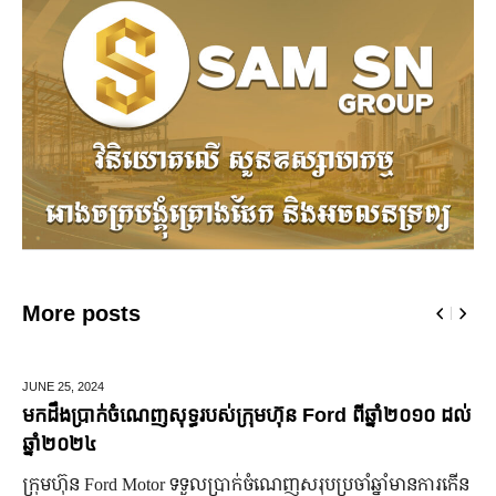
More posts
MARCH 14,
2025
្រុមហ៊ុន Ford ពីឆ្នាំ២០១០ ដល់
មកស្គាល់ពីប្រេននៃ​ fashion គ្
ចំណាន
ក់ចំណេញសរុបប្រចាំឆ្នាំមានការកើន
មហាជន​ពិតជា​ស្គាល់​សេដ្ឋី​នី ម៉ៅ 