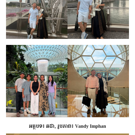
អត្ថបទ៖ ឆដា, រូបភាព៖ Vandy Imphan