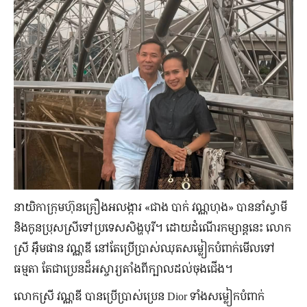
នាយិកា​ក្រុមហ៊ុនគ្រឿងអលង្ការ «ជាង បាក់ វណ្ណហុង» បាន​នាំ​ស្វាមី
និង​កូន​ប្រុស​ស្រី​ទៅ​ប្រទេស​សិង្ហបុរី។ ដោយ​ដំណើរ​កម្សាន្ត​នេះ លោក
ស្រី អ៊ឹមផាន វណ្ណឌី នៅតែ​ប្រើប្រាស់​ឈុត​សម្លៀកបំពាក់​មើល​ទៅ​
ធម្មតា តែ​ជា​ប្រេន​ដ៏​អស្ចារ្យ​តាំងពី​ក្បាល​ដល់​ចុង​ជើង។
លោកស្រី វណ្ណឌី បាន​ប្រើប្រាស់​ប្រេន Dior ទាំង​សម្លៀកបំពាក់