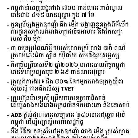
កម្ពុជានាំចេញអង្ករជាង ៧០០ ពាន់តោន រកចំណូល
បានជាង ៤១៥ លានដុល្លារ ក្នុង ៧ ខែ
កូនស្រីច្បងអ្នកឧកញ៉ា គិត ម៉េង បង្ហាញខ្លួនក្នុងពិធីបើក
ការដ្ឋានសាងសង់រោងចក្រផលិតអាហារ និងភេសជ្ជៈ
របស់ ជីប ម៉ុង
៣ ឈុតប្រពៃណីថ្មីៗរបស់លោកស្រី លាង ធារ៉ា ពណ៌
ក្រហមឆេះឆិល ស្អាត ​ស៊ីវិល័យ សមនឹងរូបសម្ផស្ស
គិត​ត្រឹមត្រីមាស​ទី​២​ ​ឆ្នាំ​២០២៦​ បរធន​បាលកិច្ច​កម្ពុជា​ ​
មាន​ទំហំ​ទ្រព្យ​សរុប​ ​២.៦៩​ ​ពាន់លាន​ដុល្លារ​
ក្រសួង​ការងារ​៖ ​ជិត​ ​៨០​% ​នៃ​កម្មករ​រោងចក្រ​តូយ៉ូតា ​
ស៊ុយ​ស៊ូ ​ជា​អតីត​សិស្ស​ ​TVET​
ក្រុមហ៊ុន​ម៉ាឡេស៊ី ជ្រើសយកខេត្ដពោធិ៍សាត់
ដើម្បីសាងសង់រោងចក្រផលិតទឹកដោះគោ និងគោសាច់
ADB ផ្តល់ឥណទានសម្បទាន ២៥០លានដុល្លារ ដល់
កម្ពុជា ដើម្បីរក្សាស្ថិរភាពសេដ្ឋកិច្ច
អ៊ឹង វីនីកា កូនស្រីពៅអ្នកឧកញ៉ា លាង ម៉េង ស្រស់ស្អាត