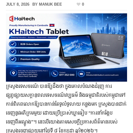
JULY 8, 2026
BY
MANUK BEE
0
ក្រសួងទេសចរណ៍ បានឱ្យដឹងថា ក្នុងគោលបំណងជំរុញ ការ
ផ្សព្វផ្សាយសក្តានុពលទេសចរណ៍វប្បធម៌ និងធម្មជាតិរបស់កម្ពុជាទៅ
កាន់ពិភពលោកឱ្យបានកាន់តែទូលំទូលាយ កន្លងមក ក្រសួងបានដាក់
ចេញនូវអភិក្រមមួយ ដោយប្រើប្រាស់ឃ្លាធៀប “ការនាំកង្កែប
ចេញពីអណ្តូង”។ នេះបើយោងតាមសេចក្តីប្រកាសព័ត៌មានរបស់
ក្រសួងចេញផ្សាយនៅថ្ងៃទី ៨ ខែកក្កដា ឆ្នាំ២០២៦។