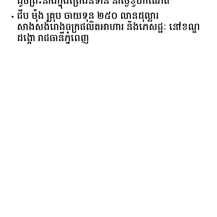
ដូចព្រះនាងក្នុងព្រេងនិទាន នាថ្ងៃខួបកំណើត
ជីប ម៉ុង គ្រុប ចាយទុន ២៥០ លានដុល្លារ
សាងសង់រោងចក្រផលិតអាហារ និងភេសជ្ជៈ នៅខណ្ឌ
ដង្កោ រាជធានីភ្នំពេញ