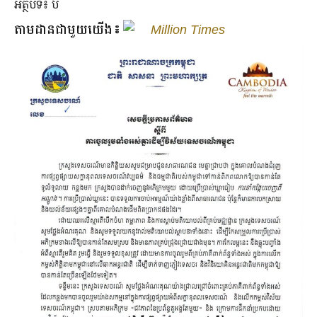
អត្ថបទ៖ ប៊ី
តាមដានជាមួយយើង៖
Million Times