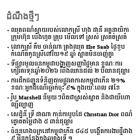
ដំណឹងថ្មីៗ
ឈុតពណ៌ស្វាយរបស់លោកស្រី ហុង ដានី អគ្គ​នាយិកា​
ក្រុមហ៊ុន ប៉េងហួត គ្រុប មើលទៅ ស្រស់ ស្រគត់ស្រគំ
លោកស្រី គឹម ចាន់ណា គ្រងឈុត Elie Saab ថ្ងៃខួប
កំណើតកូនស្រីពៅវ័យ១៩ ឆ្នាំ ស្អាតមិនចាញ់គ្នា
ទីផ្សារ​មូលធន​កម្ពុជា​បង្ហាញ​សញ្ញា​វិជ្ជមាន​ ​ខណៈ​ការ​
កៀរគរ​ទុន​ឆ្នាំ​២០២៦​ ​រំពឹង​ឈានដល់​ ​២​ ​ប៊ីលាន​ដុល្លារ​
ការដឹកជញ្ជូនទំនិញតាមផ្លូវអាកាសកម្ពុជាកើន ២១%
ខណៈអ្នកដំណើរធ្លាក់ចុះ ៩% ក្នុងរយៈពេល ៧ខែ
រ៉ូប Marshell នីមួយៗពិតជាស្រស់ស្អាត និងជាយីហោ
ល្បីល្បាញ
សេដ្ឋិនី ទ្រី ដាណា កាន់កាបូបដៃ Christian Dior ពណ៌
ត្នោតតម្លៃជាង ៥ ពាន់ដុល្លារ
ចំនួន​រោងចក្រ​នៅ​កម្ពុជា​កើន​ ​៨៤៥​ ​បង្កើត​ការងារ​ថ្មី​ជាង​
​៩​ ​ម៉ឺន​កន្លែង​ក្នុង​ឆមាស​ទី ​១​