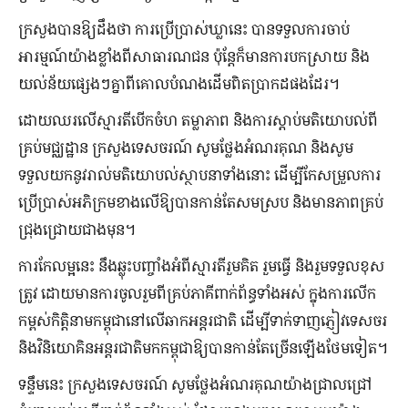
ក្រសួងបានឱ្យដឹងថា ការប្រើប្រាស់ឃ្លានេះ បានទទួលការចាប់
អារម្មណ៍យ៉ាងខ្លាំងពីសាធារណជន ប៉ុន្តែក៏មានការបកស្រាយ និង
យល់ន័យផ្សេងៗគ្នាពីគោលបំណងដើមពិតប្រាកដផងដែរ។
ដោយឈរលើស្មារតីបើកចំហ តម្លាភាព និងការស្តាប់មតិយោបល់ពី
គ្រប់មជ្ឈដ្ឋាន ក្រសួងទេសចរណ៍ សូមថ្លែងអំណរគុណ និងសូម
ទទួលយកនូវរាល់មតិយោបល់ស្ថាបនាទាំងនោះ ដើម្បីកែសម្រួលការ
ប្រើប្រាស់អភិក្រមខាងលើឱ្យបានកាន់តែសមស្រប និងមានភាពគ្រប់
ជ្រុងជ្រោយជាងមុន។
ការកែលម្អនេះ នឹងឆ្លុះបញ្ចាំងអំពីស្មារតីរួមគិត រួមធ្វើ និងរួមទទួលខុស
ត្រូវ ដោយមានការចូលរួមពីគ្រប់ភាគីពាក់ព័ន្ធទាំងអស់ ក្នុងការលើក
កម្ពស់កិត្តិនាមកម្ពុជានៅលើឆាកអន្តរជាតិ ដើម្បីទាក់ទាញភ្ញៀវទេសចរ
និងវិនិយោគិនអន្តរជាតិមកកម្ពុជាឱ្យបានកាន់តែច្រើនឡើងថែមទៀត។
ទន្ទឹមនេះ ក្រសួងទេសចរណ៍ សូមថ្លែងអំណរគុណយ៉ាងជ្រាលជ្រៅ