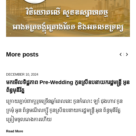
More posts
JUNE 25,
2024
្តី អូន
មកដឹងប្រាក់ចំណេញសុទ្ធរបស់ក្រុមហ៊ុន Ford ពីឆ្នាំ២០
ឆ្នាំ២០២៤
វ កូន
ក្រុមហ៊ុន Ford Motor ទទួលប្រាក់ចំណេញសរុបប្រចាំឆ្នាំមាន
រ័ត្ន
ឡើង បើទោះបីវិបត្តិសេដ្ឋកិច្ចពិភពលោកមិនទាន់មានស្ថានភាពល
ប្រសើរ។
Read More