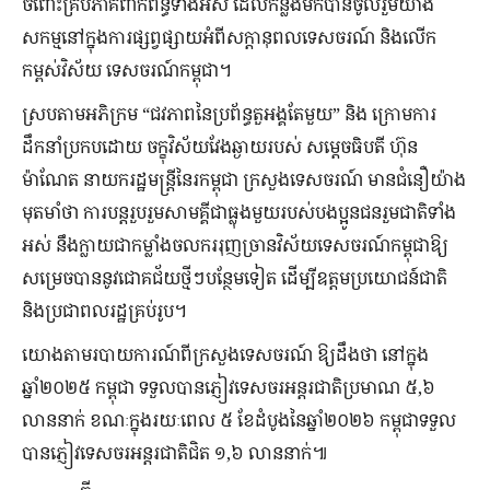
ចំពោះគ្រប់ភាគីពាក់ព័ន្ធទាំងអស់ ដែលកន្លងមកបានចូលរួមយ៉ាង
សកម្មនៅក្នុងការផ្សព្វផ្សាយអំពីសក្តានុពលទេសចរណ៍ និងលើក
កម្ពស់វិស័យ ទេសចរណ៍កម្ពុជា។
ស្របតាមអភិក្រម “ជវភាពនៃប្រព័ន្ធតួអង្គតែមួយ” និង ក្រោមការ
ដឹកនាំប្រកបដោយ ចក្ខុវិស័យវែងឆ្ងាយរបស់ សម្តេចធិបតី ហ៊ុន
ម៉ាណែត នាយករដ្ឋមន្ត្រីនៃរកម្ពុជា ក្រសួងទេសចរណ៍ មានជំនឿយ៉ាង
មុតមាំថា ការបន្តរួបរួមសាមគ្គីជាធ្លុងមួយរបស់បងប្អូនជនរួមជាតិទាំង
អស់ នឹងក្លាយជាកម្លាំងចលកររុញច្រានវិស័យទេសចរណ៍កម្ពុជាឱ្យ
សម្រេចបាននូវជោគជ័យថ្មីៗបន្ថែមទៀត ដើម្បីឧត្តមប្រយោជន៍ជាតិ
និងប្រជាពលរដ្ឋគ្រប់រូប។
យោងតាមរបាយការណ៍ពីក្រសួងទេសចរណ៍ ឱ្យដឹងថា នៅក្នុង
ឆ្នាំ២០២៥ កម្ពុជា ទទួលបានភ្ញៀវទេសចរអន្តរជាតិប្រមាណ ៥,៦
លាននាក់ ខណៈក្នុងរយៈពេល ៥ ខែដំបូងនៃឆ្នាំ២០២៦ កម្ពុជាទទួល
បានភ្ញៀវទេសចរអន្តរជាតិជិត ១,៦ លាននាក់៕