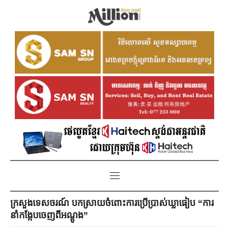
ក្រសួងទេសចរណ៍ បកស្រាយចំពោះការប្រើប្រាស់ឃ្លាធៀប “ការ
នាំកង្កែបចេញពីអណ្តូង”