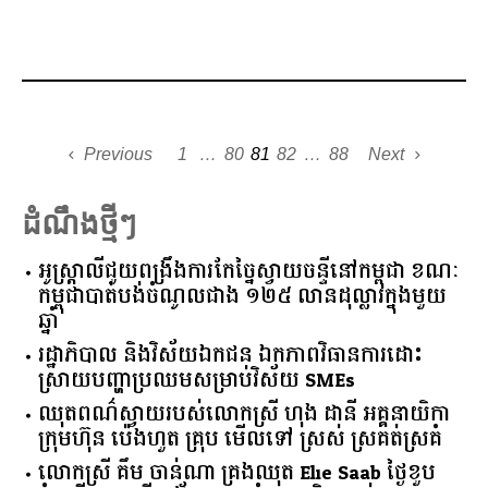
Previous
1
…
80
81
82
…
88
Next
ដំណឹងថ្មីៗ
អូស្ត្រាលី​ជួយ​ពង្រឹង​ការ​កែច្នៃ​ស្វាយចន្ទី​នៅ​កម្ពុជា​ ​ខណៈ​
កម្ពុជា​បាត់បង់​ចំណូល​ជាង​ ​១២៥​ ​លាន​ដុល្លារ​ក្នុង​មួយ​
ឆ្នាំ​
រដ្ឋាភិបាល​ ​និង​វិស័យ​ឯកជន ​ឯកភាព​វិធានការ​ដោះ
ស្រាយ​បញ្ហា​ប្រឈម​​សម្រាប់​វិស័យ​ ​SMEs​
ឈុតពណ៌ស្វាយរបស់លោកស្រី ហុង ដានី អគ្គ​នាយិកា​
ក្រុមហ៊ុន ប៉េងហួត គ្រុប មើលទៅ ស្រស់ ស្រគត់ស្រគំ
លោកស្រី គឹម ចាន់ណា គ្រងឈុត Elie Saab ថ្ងៃខួប