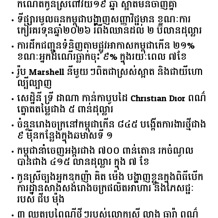
កំណើតកូនស្រីពៅវ័យ១៩ ឆ្នាំ ស្អាតមិនចាញ់គ្នា
ទីផ្សារ​មូលធន​កម្ពុជា​បង្ហាញ​សញ្ញា​វិជ្ជមាន​ ​ខណៈ​ការ​
កៀរគរ​ទុន​ឆ្នាំ​២០២៦​ ​រំពឹង​ឈានដល់​ ​២​ ​ប៊ីលាន​ដុល្លារ​
ការដឹកជញ្ជូនទំនិញតាមផ្លូវអាកាសកម្ពុជាកើន ២១%
ខណៈអ្នកដំណើរធ្លាក់ចុះ ៩% ក្នុងរយៈពេល ៧ខែ
រ៉ូប Marshell នីមួយៗពិតជាស្រស់ស្អាត និងជាយីហោ
ល្បីល្បាញ
សេដ្ឋិនី ទ្រី ដាណា កាន់កាបូបដៃ Christian Dior ពណ៌
ត្នោតតម្លៃជាង ៥ ពាន់ដុល្លារ
ចំនួន​រោងចក្រ​នៅ​កម្ពុជា​កើន​ ​៨៤៥​ ​បង្កើត​ការងារ​ថ្មី​ជាង​
​៩​ ​ម៉ឺន​កន្លែង​ក្នុង​ឆមាស​ទី ​១​
កម្ពុជានាំចេញអង្ករជាង ៧០០ ពាន់តោន រកចំណូល
បានជាង ៤១៥ លានដុល្លារ ក្នុង ៧ ខែ
កូនស្រីច្បងអ្នកឧកញ៉ា គិត ម៉េង បង្ហាញខ្លួនក្នុងពិធីបើក
ការដ្ឋានសាងសង់រោងចក្រផលិតអាហារ និងភេសជ្ជៈ
របស់ ជីប ម៉ុង
៣ ឈុតប្រពៃណីថ្មីៗរបស់លោកស្រី លាង ធារ៉ា ពណ៌