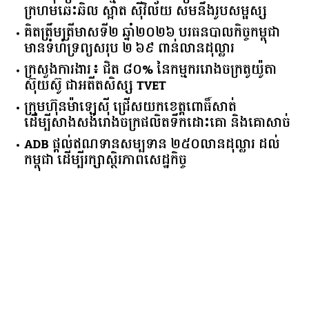
ក្រហមឆេះឆិល ស្អាត ​ស៊ីវិល័យ សមនឹងរូបសម្ផស្ស
គិត​ត្រឹមត្រីមាស​ទី​២​ ​ឆ្នាំ​២០២៦​ បរធន​បាលកិច្ច​កម្ពុជា​ ​
មាន​ទំហំ​ទ្រព្យ​សរុប​ ​២.៦៩​ ​ពាន់លាន​ដុល្លារ​
ក្រសួង​ការងារ​៖ ​ជិត​ ​៨០​% ​នៃ​កម្មករ​រោងចក្រ​តូយ៉ូតា ​
ស៊ុយ​ស៊ូ ​ជា​អតីត​សិស្ស​ ​TVET​
ក្រុមហ៊ុន​ម៉ាឡេស៊ី ជ្រើសយកខេត្ដពោធិ៍សាត់
ដើម្បីសាងសង់រោងចក្រផលិតទឹកដោះគោ និងគោសាច់
ADB ផ្តល់ឥណទានសម្បទាន ២៥០លានដុល្លារ ដល់
កម្ពុជា ដើម្បីរក្សាស្ថិរភាពសេដ្ឋកិច្ច