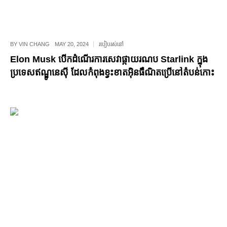
BY
VIN CHANG
MAY 20, 2024
របៀបរស់នៅ
Elon Musk បើកដំណើរការសេវាផ្កាយរណប Starlink ក្នុង
ប្រទេសឥណ្ឌូនេស៊ី ដែលកំពុងខ្វះខាតអ៊ិនធឺណិតប្រើនៅតំបន់កោះ