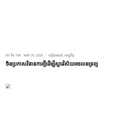
BY
ទីន TIN
MAY 20, 2024
របៀបរស់នៅ
,
សេដ្ឋកិច្ច
ចិនប្រកាសវិធានការថ្មីដើម្បីស្ដារវិស័យអចលនទ្រព្យ