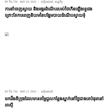
BY
ទីន TIN
MAY 20, 2024
របៀបរស់នៅ
,
សេដ្ឋកិច្ច
ការនាំចេញស្វាយ និងអង្ករដំណើបរបស់ថៃកើនឡើងទ្វេដង
ព្រោះតែការពេញនិយមនៃបង្អែមបាយដំណើបស្វាយទុំ
BY
ទីន TIN
MAY 17, 2024
របៀបរស់នៅ
មកដឹងទីក្រុងដែលមានតម្លៃជួលកន្លែងស្នាក់នៅថ្លៃជាងគេបំផុតនៅ
អាស៊ី