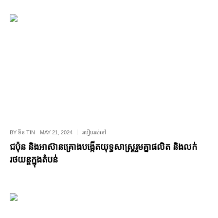
BY
ទីន TIN
MAY 21, 2024
របៀបរស់នៅ
ជប៉ុន និងអាស៊ានគ្រោងបង្កើតយុទ្ធសាស្ត្ររួមគ្នាផលិត និងលក់
រថយន្តក្នុងតំបន់