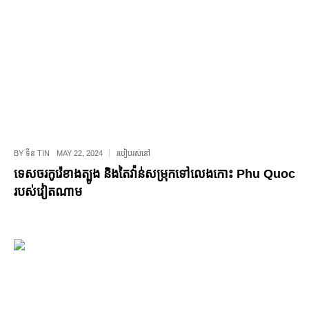
BY
ទីន TIN
MAY 22, 2024
របៀបរស់នៅ
ទេសចរកូរ៉េខាងត្បូង និងតៃវ៉ាន់សម្រុកទៅលេងកោះ Phu Quoc
របស់វៀតណាម