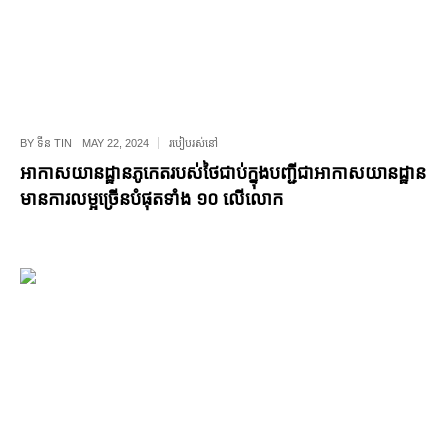
BY
ទីន TIN
MAY 22, 2024
របៀបរស់នៅ
អាកាសយានដ្ឋានភូកេតរបស់ថៃជាប់ក្នុងបញ្ជីជាអាកាសយានដ្ឋាន
មានការលម្អច្រើនបំផុតទាំង ១០ លើលោក