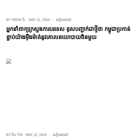
BY
VIRAK វីរៈ
MAY 21, 2024
របៀបរស់នៅ
អ្នកនាំពាក្យក្រសួងការបរទេស គូសបញ្ជាក់ជាថ្មីថា កម្ពុជាប្រកាន់
ខ្ជាប់យ៉ាងម៉ឺងម៉ាត់នូវគោលនយោបាយចិនមួយ
BY
ទីន TIN
MAY 21, 2024
របៀបរស់នៅ