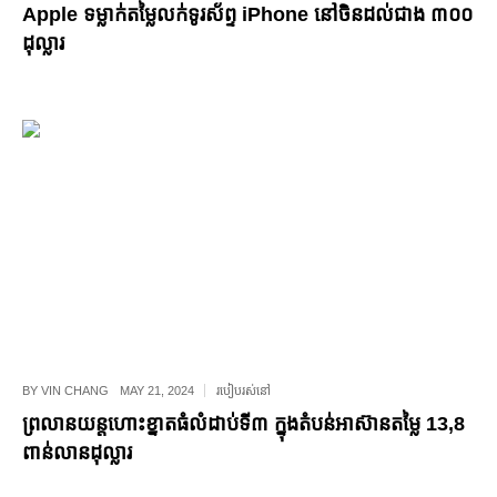
Apple ទម្លាក់តម្លៃលក់ទូរស័ព្ទ iPhone នៅចិនដល់ជាង ៣០០
ដុល្លារ
BY
VIN CHANG
MAY 21, 2024
របៀបរស់នៅ
ព្រលានយន្តហោះខ្នាតធំលំដាប់ទី៣ ក្នុងតំបន់អាស៊ានតម្លៃ 13,8
ពាន់​លាន​ដុល្លារ