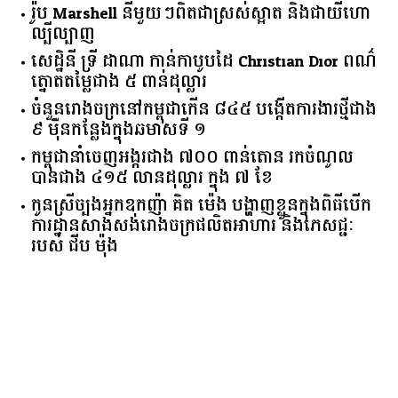
រ៉ូប Marshell នីមួយៗពិតជាស្រស់ស្អាត និងជាយីហោ
ល្បីល្បាញ
សេដ្ឋិនី ទ្រី ដាណា កាន់កាបូបដៃ Christian Dior ពណ៌
ត្នោតតម្លៃជាង ៥ ពាន់ដុល្លារ
ចំនួន​រោងចក្រ​នៅ​កម្ពុជា​កើន​ ​៨៤៥​ ​បង្កើត​ការងារ​ថ្មី​ជាង​
​៩​ ​ម៉ឺន​កន្លែង​ក្នុង​ឆមាស​ទី ​១​
កម្ពុជានាំចេញអង្ករជាង ៧០០ ពាន់តោន រកចំណូល
បានជាង ៤១៥ លានដុល្លារ ក្នុង ៧ ខែ
កូនស្រីច្បងអ្នកឧកញ៉ា គិត ម៉េង បង្ហាញខ្លួនក្នុងពិធីបើក
ការដ្ឋានសាងសង់រោងចក្រផលិតអាហារ និងភេសជ្ជៈ
របស់ ជីប ម៉ុង