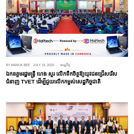
BY
MANUK BEE
JULY 19, 2026
សេដ្ឋកិច្ច
ឯកឧត្តមរដ្ឋមន្ត្រី ហេង សួរ លើកទឹកចិត្តឱ្យយុវជនជ្រើសរើស
ជំនាញ TVET ដើម្បីជួយលើកកម្ពស់សេដ្ឋកិច្ចជាតិ