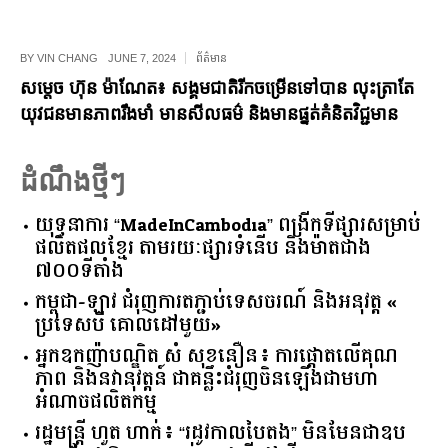
BY
VIN CHANG
JUNE 7, 2024
ព័ត៌មាន
សម្តេច ហ៊ុន ម៉ាណែត៖ សង្គមជាតិរីកចម្រើនទៅបាន លុះត្រាតែ
យុវជនមានភាពរឹងមាំ មានសីលធម៌ និងមានផ្នត់គំនិតវិជ្ជមាន
ដំណឹងថ្មីៗ
យុទ្ធនាការ “MadeInCambodia” ពង្រីកទីផ្សារសម្រាប់
ផលិតផលខ្មែរ តាមរយៈផ្សារទំនើប និងម៉ាតជាង
៧០០ទីតាំង
កម្ពុជា​-​ឡាវ ​ជំរុញ​ការ​តភ្ជាប់​ទេសចរណ៍​ ​និង​អនុវត្ត​ ​«​
ប្រទេស​បី ​គោលដៅ​មួយ​»
អ្នកឧកញ៉ាបណ្ឌិត សំ សុខនឿន៖ ការផ្តោតលើគុណ
ភាព និងនវានុវត្តន៍ ជាគន្លឹះជំរុញចិនឡើងជាមហា
អំណាចផលិតកម្ម
រដ្ឋមន្ត្រី ហួត ហាក់៖ “រដូវកាលបៃតង” មិនមែនជាឧប