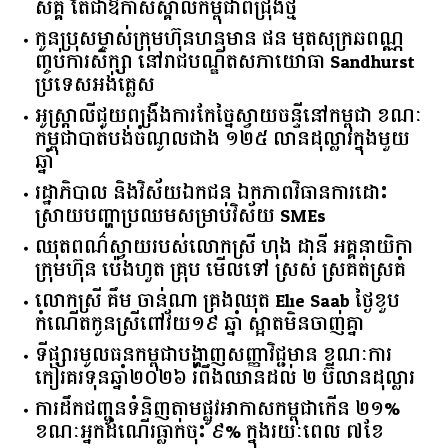
សគ្គ តែជាឱកាសស្គាល់កម្ពុជាពីជ្រុងថ្មី
កូនប្រុសម្ចាស់ក្រុមហ៊ុនហនុមាន ផន មុតសុក្រឆពណ្ណ
ញ្ចប់ការសិក្សា នៅរាជបណ្ឌិតសភាយោធា Sandhurst
ប្រទេសអង់គ្លេស
អូស្ត្រាលី​ជួយ​ពង្រឹង​ការ​កែច្នៃ​ស្វាយចន្ទី​នៅ​កម្ពុជា​ ​ខណៈ​
កម្ពុជា​បាត់បង់​ចំណូល​ជាង​ ​១២៥​ ​លាន​ដុល្លារ​ក្នុង​មួយ​
ឆ្នាំ​
រដ្ឋាភិបាល​ ​និង​វិស័យ​ឯកជន ​ឯកភាព​វិធានការ​ដោះ
ស្រាយ​បញ្ហា​ប្រឈម​​សម្រាប់​វិស័យ​ ​SMEs​
ឈុតពណ៌ស្វាយរបស់លោកស្រី ហុង ដានី អគ្គ​នាយិកា​
ក្រុមហ៊ុន ប៉េងហួត គ្រុប មើលទៅ ស្រស់ ស្រគត់ស្រគំ
លោកស្រី គឹម ចាន់ណា គ្រងឈុត Elie Saab ថ្ងៃខួប
កំណើតកូនស្រីពៅវ័យ១៩ ឆ្នាំ ស្អាតមិនចាញ់គ្នា
ទីផ្សារ​មូលធន​កម្ពុជា​បង្ហាញ​សញ្ញា​វិជ្ជមាន​ ​ខណៈ​ការ​
កៀរគរ​ទុន​ឆ្នាំ​២០២៦​ ​រំពឹង​ឈានដល់​ ​២​ ​ប៊ីលាន​ដុល្លារ​
ការដឹកជញ្ជូនទំនិញតាមផ្លូវអាកាសកម្ពុជាកើន ២១%
ខណៈអ្នកដំណើរធ្លាក់ចុះ ៩% ក្នុងរយៈពេល ៧ខែ