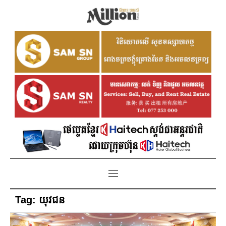
Tag:
យុវជន