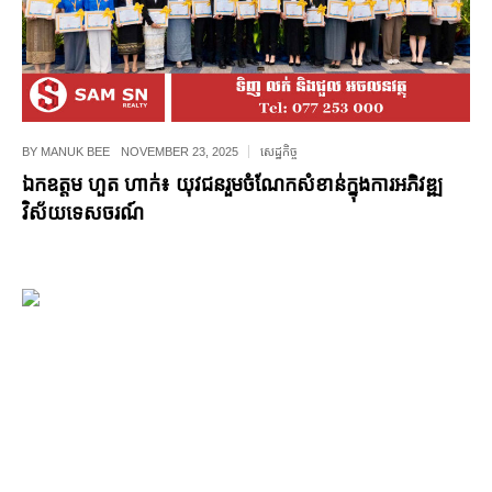
BY
MANUK BEE
NOVEMBER 23, 2025
សេដ្ឋកិច្ច
ឯកឧត្តម ហួត ហាក់៖ យុវជនរួមចំណែកសំខាន់ក្នុងការអភិវឌ្ឍ
វិស័យទេសចរណ៍