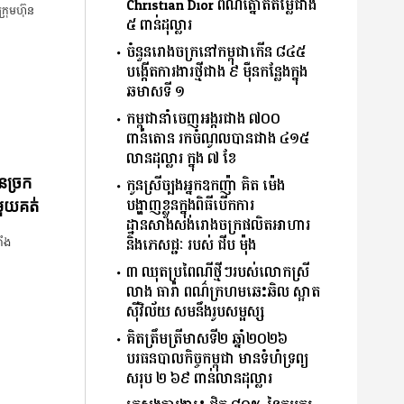
Christian Dior ពណ៌ត្នោតតម្លៃជាង
្រុមហ៊ុន
៥ ពាន់ដុល្លារ
ចំនួន​រោងចក្រ​នៅ​កម្ពុជា​កើន​ ​៨៤៥​ ​
បង្កើត​ការងារ​ថ្មី​ជាង​ ​៩​ ​ម៉ឺន​កន្លែង​ក្នុង​
ឆមាស​ទី ​១​
កម្ពុជានាំចេញអង្ករជាង ៧០០
ពាន់តោន រកចំណូលបានជាង ៤១៥
លានដុល្លារ ក្នុង ៧ ខែ
កូនស្រីច្បងអ្នកឧកញ៉ា គិត ម៉េង
ានច្រក
បង្ហាញខ្លួនក្នុងពិធីបើកការ
មួយគត់
ដ្ឋានសាងសង់រោងចក្រផលិតអាហារ
និងភេសជ្ជៈ របស់ ជីប ម៉ុង
ាំង
៣ ឈុតប្រពៃណីថ្មីៗរបស់លោកស្រី
លាង ធារ៉ា ពណ៌ក្រហមឆេះឆិល ស្អាត
​ស៊ីវិល័យ សមនឹងរូបសម្ផស្ស
គិត​ត្រឹមត្រីមាស​ទី​២​ ​ឆ្នាំ​២០២៦​
បរធន​បាលកិច្ច​កម្ពុជា​ ​មាន​ទំហំ​ទ្រព្យ​
សរុប​ ​២.៦៩​ ​ពាន់លាន​ដុល្លារ​