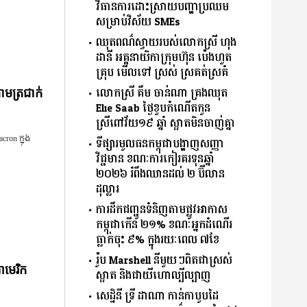
វិធានការ​ដោះស្រាយ​បញ្ហា​ប្រឈម​​
សម្រាប់​វិស័យ​ ​SMEs​
ឈុតពណ៌ស្វាយរបស់លោកស្រី ហុង
ដានី អគ្គ​នាយិកា​ក្រុមហ៊ុន ប៉េងហួត
គ្រុប មើលទៅ ស្រស់ ស្រគត់ស្រគំ
លោកស្រី គឹម ចាន់ណា គ្រងឈុត
រាមត្រជាក់
Elie Saab ថ្ងៃខួបកំណើតកូន
ស្រីពៅវ័យ១៩ ឆ្នាំ ស្អាតមិនចាញ់គ្នា
ron ក្នុង
ទីផ្សារ​មូលធន​កម្ពុជា​បង្ហាញ​សញ្ញា​
វិជ្ជមាន​ ​ខណៈ​ការ​កៀរគរ​ទុន​ឆ្នាំ​
២០២៦​ ​រំពឹង​ឈានដល់​ ​២​ ​ប៊ីលាន​
ដុល្លារ​
ការដឹកជញ្ជូនទំនិញតាមផ្លូវអាកាស
កម្ពុជាកើន ២១% ខណៈអ្នកដំណើរ
ធ្លាក់ចុះ ៩% ក្នុងរយៈពេល ៧ខែ
រ៉ូប Marshell នីមួយៗពិតជាស្រស់
ាមេរិក
ស្អាត និងជាយីហោល្បីល្បាញ
សេដ្ឋិនី ទ្រី ដាណា កាន់កាបូបដៃ