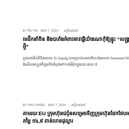
BY
ទីន TIN
MAY 7, 2024
របៀបរស់នៅ
មេដឹកនាំចិន និងបារាំងអំពាវនាវធ្វើយ៉ាងណាកុំឱ្យផ្ទុះ “សង្គ្
ថ្មី”
ប្រធានាធិបតីចិនលោក Xi Jinping បានប្រាប់សមភាគីបារាំងលោក Emmanuel Mac
ដំណើរទស្សនកិច្ចលើកដំបូងទៅកាន់អឺរ៉ុបក្នុងរយៈពេល ៥
BY
VIN CHANG
MAY 7, 2024
របៀបរស់នៅ
តាមរយៈEU ក្រុមហ៊ុនជប៉ុនសម្រេច​ទិញ​ក្រុមហ៊ុនដែកថែប​អ
តម្លៃ ១៤,៩ ពាន់​លាន​ដុល្លារ​