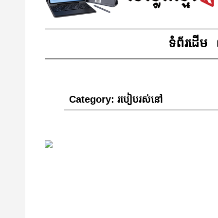
ទំព័រដើម
Category:
របៀបរស់នៅ