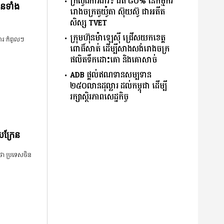
ក្រសួង​ការងារ​៖ ​ជិត​ ​៨០​% ​នៃ​កម្មករ​
ើនទាំង
រោងចក្រ​តូយ៉ូតា ​ស៊ុយ​ស៊ូ ​ជា​អតីត​
សិស្ស​ ​TVET​
ក្រុមហ៊ុន​ម៉ាឡេស៊ី ជ្រើសយកខេត្ដ
ារៈកំពូលៗ
ពោធិ៍សាត់ ដើម្បីសាងសង់រោងចក្រ
ផលិតទឹកដោះគោ និងគោសាច់
ADB ផ្តល់ឥណទានសម្បទាន
២៥០លានដុល្លារ ដល់កម្ពុជា ដើម្បី
រក្សាស្ថិរភាពសេដ្ឋកិច្ច
យក្រែន
យថា ប្រទេសចិន