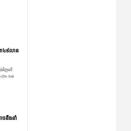
ៃ ៣៤៩លាន
ឡើងវិញលើ
ង (Do Anh
ាចនឹងនាំ