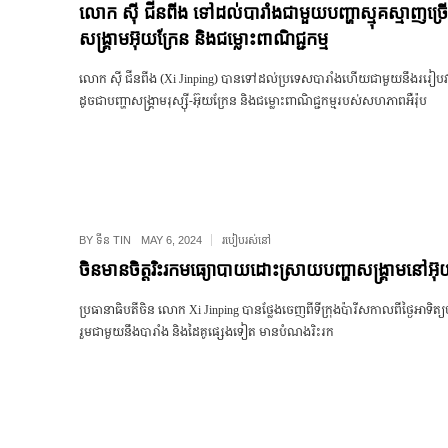
លោក ស៊ី ជីនពីង ទៅដល់បារាំងជាមួយបញ្ហាស្មុគស្មាញច្រ
សង្គ្រាមអ៊ុយក្រែន និងជម្លោះពាណិជ្ជកម្ម
លោក ស៊ី ជីនពីង (Xi Jinping) បានទៅដល់ប្រទេសបារាំងហើយជាមួយនឹងររៀបវ
ដូចជាបញ្ហាសង្គ្រាមរុស្សុី-អ៊ុយក្រែន និងជម្លោះពាណិជ្ជកម្មរបស់សហភាពអឺរ៉ុប
BY
ទីន TIN
MAY 6, 2024
របៀបរស់នៅ
ចិនមានចិត្តរិះរកមធ្យោបាយដោះស្រាយបញ្ហាសង្គ្រាមនៅអ៊ុ
ប្រធានាធិបតីចិន លោក Xi Jinping បានថ្លែងចេញពីទីក្រុងប៉ារីសកាលពីថ្ងៃអាទិត្
រួមជាមួយនឹងបារាំង និងដៃគូផ្សេងទៀត មានបំណងរិះរក