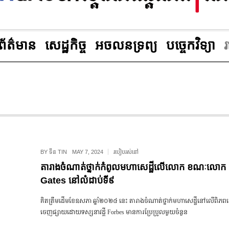
ព័ត៌មាន
សេដ្ឋកិច្ច
អចលនទ្រព្យ
បច្ចេកវិទ្យា
BY
ទីន TIN
MAY 7, 2024
របៀបរស់នៅ
តារាងចំណាត់ថ្នាក់កំពូលមហាសេដ្ឋីលើលោក ខណៈលោក 
Gates នៅលំដាប់ទី៩
គិតត្រឹមដើមខែឧសភា ឆ្នាំ២០២៤ នេះ តារាងចំណាត់ថ្នាក់មហាសេដ្ឋីនៅលើព
ចេញផ្សាយដោយទស្សនាវដ្ដី Forbes មានការប្រែប្រូលមួយចំនួន