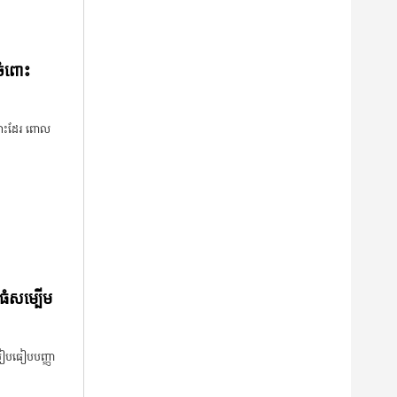
់ចំពោះ
់នោះដែរ ពោល
ធំសម្បើម
ប្រៀបធៀបបញ្ញា