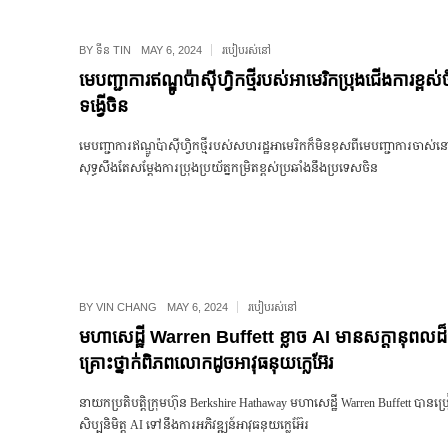
BY
ទីន TIN
MAY 6, 2024
របៀបរស់នៅ
មេបញ្ជាការឥណ្ឌូប៉ាស៊ីហ្វិកថ្មីរបស់អាមេរិកប្រុងជើងការខ្ពស
ទង្វើចិន
មេបញ្ជាការឥណ្ឌូប៉ាស៊ីហ្វិកថ្មីរបស់សហរដ្ឋអាមេរិកក៏មិនខុសពីមេបញ្ជាការចាស
សុទ្ធសឹងតែសម្ដែងការប្រុងប្រយ័ត្នកម្រិតខ្ពស់ប្រឆាំងនឹងប្រទេសចិន
BY
VIN CHANG
MAY 6, 2024
របៀបរស់នៅ
មហាសេដ្ឋី Warren Buffett ខ្លាច AI មានសក្តានុពលដ៏
គ្រោះថ្នាក់ពិភពលោកដូចអាវុធនុយក្លេអ៊ែរ
នាយកប្រតិបត្តិក្រុមហ៊ុន Berkshire Hathaway មហាសេដ្ឋី Warren Buffett បាន
សិប្បនិមិត្ត AI ទៅនឹងការអភិវឌ្ឍន៍អាវុធនុយក្លេអ៊ែរ