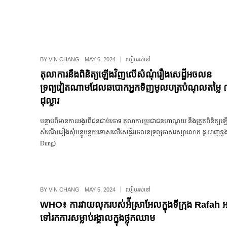
BY
VIN CHANG
MAY 6, 2024
របៀបរស់នៅ
តុលាការនឹងពិនិត្យឡើងវិញលើសំណុំរឿងសេដ្ឋីអចលន
ទ្រព្យវៀតណាមដែលឆបោកអ្នកទិញមូលបត្របំណុលតម្ល
ដុល្លារ
បន្ទាប់ពីមានការអង្វរពីជនជាប់ចោទ តុលាការប្រជាជនហាណូយ នឹងត្រួតពិនិត្យ
សំណើររឿងសុំបន្ធូបន្ថយទោសលើសេដ្ឋីអចលនទ្រព្យចាស់វស្សាលោក ដូ អាញឌួ
Dung)
BY
VIN CHANG
MAY 5, 2024
របៀបរស់នៅ
WHO៖ ការវាយលុករបស់អ៉ីស្រាអែលក្នុងទីក្រុង Rafah អ
ទៅរកការសម្លាប់រង្គាលក្នុងថ្លុកឈាម