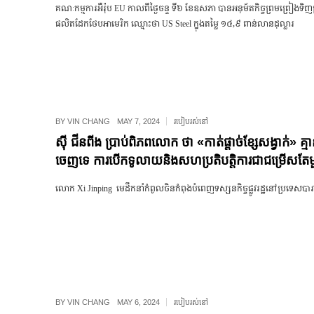
គណៈកម្មការអឺរ៉ុប EU កាលពីថ្ងៃចន្ទ ទី៦ ខែឧសភា បានអនុម័តកិច្ចព្រមព្រៀងទិញក
ផលិតដែកថែបអាមេរិក ឈ្មោះថា US Steel ក្នុងតម្លៃ ១៤,៩ ពាន់លានដុល្លារ
BY
VIN CHANG
MAY 7, 2024
របៀបរស់នៅ
ស៊ី ជីនពីង ប្រាប់ពិភពលោក ថា «កាត់ផ្តាច់ខ្សែសង្វាក់» គ្ម
ចេញទេ ការបើកទូលាយនិងសហប្រតិបត្តិការជាជម្រើសតែ
លោក Xi Jinping មេដឹកនាំកំពូលចិនកំពុងបំពេញទស្សនកិច្ចផ្លូវរដ្ឋនៅប្រទេសបារ
BY
VIN CHANG
MAY 6, 2024
របៀបរស់នៅ