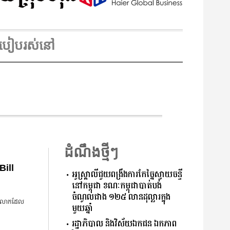
របៀបរស់នៅ
ដំណឹងថ្មីៗ
Bill
អូស្ត្រាលី​ជួយ​ពង្រឹង​ការ​កែច្នៃ​ស្វាយចន្ទី​
នៅ​កម្ពុជា​ ​ខណៈ​កម្ពុជា​បាត់បង់​
ចំណូល​ជាង​ ​១២៥​ ​លាន​ដុល្លារ​ក្នុង​
ិភពលោកដែល
មួយ​ឆ្នាំ​
រដ្ឋាភិបាល​ ​និង​វិស័យ​ឯកជន ​ឯកភាព​