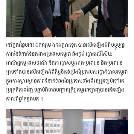
នៅក្នុងជំនួបនេះ ឯកឧត្តម ឯកអគ្គរាជទូត បានលើកឡើងអំពីបច្ចុប្បន្ន
ភាពនៃទំនាក់ទំនងរវាងប្រទេសកម្ពុជា និងកូរ៉េ ផ្តោតលើវិស័យ
ពាណិជ្ជកម្ម ទេសចរណ៍ និងការផ្លាស់ប្តូររវាងប្រជាជន និងប្រជាជន
ព្រមទាំងបានលើកឡើងអំពីកិច្ចខិតខំប្រឹងប្រែងរបស់រដ្ឋាភិបាលកម្ពុជា
ក្នុងការស្តារស្ថានភាពទំនាក់ទំនងនៃប្រទេសទាំងពីរឱ្យត្រឡប់ទៅរក
ប្រក្រតីភាពវិញ បន្ទាប់ពីមានបញ្ហាឧក្រិដ្ឋកម្មអនឡាញបានកើតឡើង
កាលពីឆ្នាំកន្លងមក ។