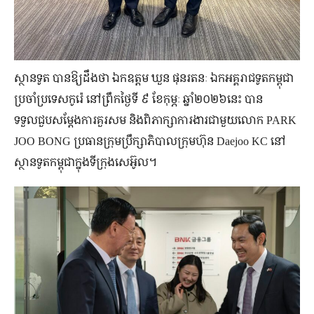
ស្ថានទូត បានឱ្យដឹងថា ឯកឧត្តម ឃួន ផុនរតនៈ ឯកអគ្គរាជទូតកម្ពុជា
ប្រចាំប្រទេសកូរ៉េ នៅព្រឹកថ្ងៃទី ៩ ខែកុម្ភៈ ឆ្នាំ២០២៦នេះ បាន
ទទួលជួបសម្តែងការគួរសម និងពិភាក្សាការងារជាមួយលោក PARK
JOO BONG ប្រធានក្រុមប្រឹក្សាភិបាលក្រុមហ៊ុន Daejoo KC នៅ
ស្ថានទូតកម្ពុជាក្នុងទីក្រុងសេអ៊ូល។