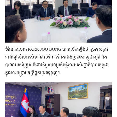
ចំណែកលោក PARK JOO BONG បានលើកឡើងថា ប្រទេសកូរ៉េ
នៅតែផ្តល់សារៈសំខាន់ដល់ទំនាក់ទំនងរវាងប្រទេសកម្ពុជា-កូរ៉េ និង
បានវាយតម្លៃខ្ពស់ចំពោះកិច្ចសហប្រតិបត្តិការរបស់រដ្ឋាភិបាលកម្ពុជា
ក្នុងការបង្ក្រាបឧក្រិដ្ឋកម្មអនឡាញ។