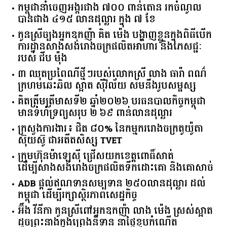
កម្ពុជានាំចេញអង្ករជាង ៧០០ ពាន់តោន រកចំណូល
បានជាង ៤១៥ លានដុល្លារ ក្នុង ៧ ខែ
កូនស្រីច្បងអ្នកឧកញ៉ា គិត ម៉េង បង្ហាញខ្លួនក្នុងពិធីបើក
ការដ្ឋានសាងសង់រោងចក្រផលិតអាហារ និងភេសជ្ជៈ
របស់ ជីប ម៉ុង
៣ ឈុតប្រពៃណីថ្មីៗរបស់លោកស្រី លាង ធារ៉ា ពណ៌
ក្រហមឆេះឆិល ស្អាត ​ស៊ីវិល័យ សមនឹងរូបសម្ផស្ស
គិត​ត្រឹមត្រីមាស​ទី​២​ ​ឆ្នាំ​២០២៦​ បរធន​បាលកិច្ច​កម្ពុជា​ ​
មាន​ទំហំ​ទ្រព្យ​សរុប​ ​២.៦៩​ ​ពាន់លាន​ដុល្លារ​
ក្រសួង​ការងារ​៖ ​ជិត​ ​៨០​% ​នៃ​កម្មករ​រោងចក្រ​តូយ៉ូតា ​
ស៊ុយ​ស៊ូ ​ជា​អតីត​សិស្ស​ ​TVET​
ក្រុមហ៊ុន​ម៉ាឡេស៊ី ជ្រើសយកខេត្ដពោធិ៍សាត់
ដើម្បីសាងសង់រោងចក្រផលិតទឹកដោះគោ និងគោសាច់
ADB ផ្តល់ឥណទានសម្បទាន ២៥០លានដុល្លារ ដល់
កម្ពុជា ដើម្បីរក្សាស្ថិរភាពសេដ្ឋកិច្ច
អ៊ឹង វីនីកា កូនស្រីពៅអ្នកឧកញ៉ា លាង ម៉េង ស្រស់ស្អាត
ដូចព្រះនាងក្នុងព្រេងនិទាន នាថ្ងៃខួបកំណើត