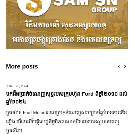
More posts
MARCH 14,
2025
មកស្គាល់ពីប្រេននៃ​ fashion គ្រឿងពេជ្ររបស់សេដ្ឋីនី ម៉ៅ
ចំណាន
មហាជន​ពិតជា​ស្គាល់​សេដ្ឋី​នី ម៉ៅ ចំណាន បាន​យ៉ាង​ច្បាស់​ទាំង​
កិត្តិយស កេរ្តិ៍ឈ្មោះ និង​ស្នាដៃ​ក្នុង​សង្គម។ សេដ្ឋី​នី​រូប​នេះ​ជា​មនុស្ស​
មិន​ប្រកាន់​ខ្លួន តែងតែ​ឱនលំទោន​ដាក់​អ្នក​ដទៃ​មុន​ជានិច្ច