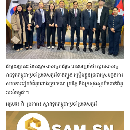
ជាមួយគ្នានេះ ឯកឧត្តម ឯកអគ្គរាជទូត បានបញ្ជាក់ថា ស្ថានឯកអគ្គ
រាជទូតកម្ពុជាប្រចាំប្រទេសកូរ៉េខាងត្បូង ត្រៀមខ្លួនរួចជាស្រេចក្នុងការ
សហការរៀបចំជំនួបរវាងក្រុមគណៈប្រតិភូ និងក្រសួងស្ថាប័នពាក់ព័ន្ធ
របស់កម្ពុជា៕​
អត្ថបទ៖ វីរៈ រូបភាព៖ ស្ថានទូតកម្ពុជាប្រចាំប្រទេសកូរ៉េ