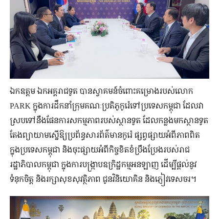
ឯកឧត្តម ឯកអគ្គរាជទូត បានស្វាគមន៍ចំពោះគម្រោងរបស់លោក
PARK ក្នុងការដឹកនាំក្រុមគណៈប្រតិភូកូរ៉េទៅប្រទេសកម្ពុជា ដែលវា
ស្របទៅនឹងផែនការសកម្មភាពរបស់ស្ថានទូត ដែលកន្លងមកស្ថានទូត
តែងព្យាយាមស្នើឱ្យប្រព័ន្ធសារព័ត៌មានកូរ៉េ ផ្សព្វផ្សាយអំពីភាពពិត
ក្នុងប្រទេសកម្ពុជា និងចុះផ្សាយអំពីកិច្ចខិតខំប្រឹងប្រែងរបស់រាជ
រដ្ឋាភិបាលកម្ពុជា ក្នុងការបង្ក្រាបឧក្រិដ្ឋកម្មអនឡាញ ដើម្បីផ្តល់នូវ
ទំនុកចិត្ត និងរក្សាសុខសុវត្ថិភាព ជូនវិនិយោគិន និងភ្ញៀវទេសចរ។