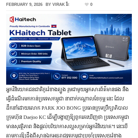
FEBRUARY 9, 2026
BY
VIRAK វីរៈ
0
អ្នកវិនិយោគជនជាតិកូរ៉េខាងត្បូង រួមជាមួយអ្នកសារព័ត៌មានផង នឹង
ធ្វើដំណើរមកកាន់ប្រទេសកម្ពុជា នាពាក់កណ្ដាលខែកុម្ភៈនេះ ដែល
ដឹកនាំដោយលោក PARK JOO BONG ប្រធានក្រុមប្រឹក្សាភិបាល
ក្រុមហ៊ុន Daejoo KC ដើម្បីបង្ហាញឱ្យពួកគេឃើញថា ប្រទេសកម្ពុជា
មានសុវត្ថិភាព និងផ្តល់បរិយាកាសល្អសម្រាប់អ្នកវិនិយោគ។ នេះបើ
តាមការឱ្យដឹងពីស្ថានឯកអគ្គរាជទូតកម្ពុជាប្រចាំប្រទេសកូរ៉េខាង