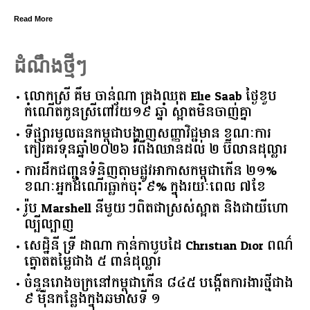
Read More
ដំណឹងថ្មីៗ
លោកស្រី គឹម ចាន់ណា គ្រងឈុត Elie Saab ថ្ងៃខួប
កំណើតកូនស្រីពៅវ័យ១៩ ឆ្នាំ ស្អាតមិនចាញ់គ្នា
ទីផ្សារ​មូលធន​កម្ពុជា​បង្ហាញ​សញ្ញា​វិជ្ជមាន​ ​ខណៈ​ការ​
កៀរគរ​ទុន​ឆ្នាំ​២០២៦​ ​រំពឹង​ឈានដល់​ ​២​ ​ប៊ីលាន​ដុល្លារ​
ការដឹកជញ្ជូនទំនិញតាមផ្លូវអាកាសកម្ពុជាកើន ២១%
ខណៈអ្នកដំណើរធ្លាក់ចុះ ៩% ក្នុងរយៈពេល ៧ខែ
រ៉ូប Marshell នីមួយៗពិតជាស្រស់ស្អាត និងជាយីហោ
ល្បីល្បាញ
សេដ្ឋិនី ទ្រី ដាណា កាន់កាបូបដៃ Christian Dior ពណ៌
ត្នោតតម្លៃជាង ៥ ពាន់ដុល្លារ
ចំនួន​រោងចក្រ​នៅ​កម្ពុជា​កើន​ ​៨៤៥​ ​បង្កើត​ការងារ​ថ្មី​ជាង​
​៩​ ​ម៉ឺន​កន្លែង​ក្នុង​ឆមាស​ទី ​១​