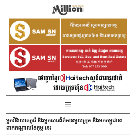
អ្នកវិនិយោគកូរ៉េ និងអ្នកសារព័ត៌មានមួយក្រុម នឹងមកកម្ពុជានា
ពាក់កណ្ដាលខែកុម្ភៈនេះ