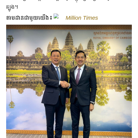
ត្បូង។
តាមដានជាមួយយើង៖
Million Times