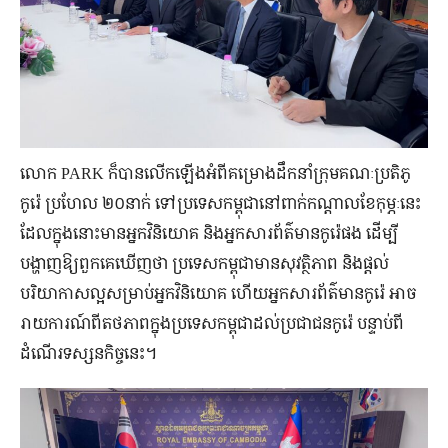
លោក PARK ក៏បានលើកឡើងអំពីគម្រោងដឹកនាំក្រុមគណៈប្រតិភូ
កូរ៉េ ប្រហែល ២០នាក់ ទៅប្រទេសកម្ពុជានៅពាក់កណ្តាលខែកុម្ភៈនេះ
ដែលក្នុងនោះមានអ្នកវិនិយោគ និងអ្នកសារព័ត៌មានកូរ៉េផង ដើម្បី
បង្ហាញឱ្យពួកគេឃើញថា ប្រទេសកម្ពុជាមានសុវត្ថិភាព និងផ្តល់
បរិយាកាសល្អសម្រាប់អ្នកវិនិយោគ ហើយអ្នកសារព័ត៌មានកូរ៉េ អាច
រាយការណ៍ពីតថភាពក្នុងប្រទេសកម្ពុជាដល់ប្រជាជនកូរ៉េ បន្ទាប់ពី
ដំណើរទស្សនកិច្ចនេះ។