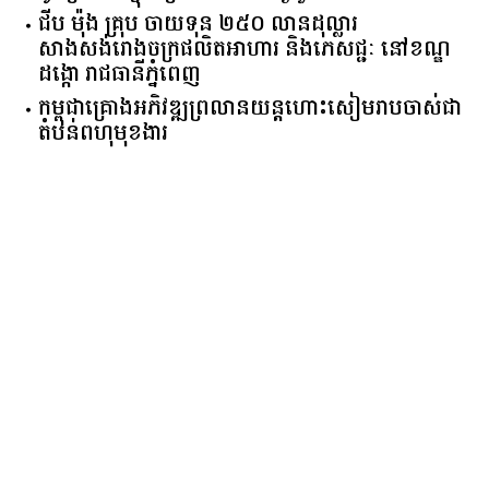
ជីប ម៉ុង គ្រុប ចាយទុន ២៥០ លានដុល្លារ
សាងសង់រោងចក្រផលិតអាហារ និងភេសជ្ជៈ នៅខណ្ឌ
ដង្កោ រាជធានីភ្នំពេញ
កម្ពុជា​គ្រោង​អភិវឌ្ឍ​ព្រលានយន្តហោះ​សៀមរាប​ចាស់​ជា​
តំបន់​ពហុ​មុខងារ​