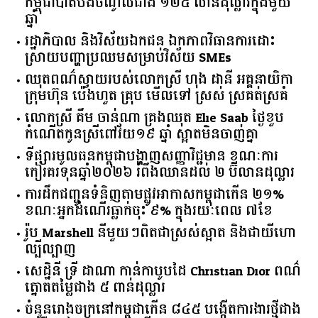
អូស្ត្រាលី​ជួយ​ពង្រឹង​ការ​កែច្នៃ​ស្វាយចន្ទី​នៅ​កម្ពុជា​ ​ខណៈ​
កម្ពុជា​បាត់បង់​ចំណូល​ជាង​ ​១២៥​ ​លាន​ដុល្លារ​ក្នុង​មួយ​
ឆ្នាំ​
រដ្ឋាភិបាល​ ​និង​វិស័យ​ឯកជន ​ឯកភាព​វិធានការ​ដោះ
ស្រាយ​បញ្ហា​ប្រឈម​​សម្រាប់​វិស័យ​ ​SMEs​
ឈុតពណ៌ស្វាយរបស់លោកស្រី ហុង ដានី អគ្គ​នាយិកា​
ក្រុមហ៊ុន ប៉េងហួត គ្រុប មើលទៅ ស្រស់ ស្រគត់ស្រគំ
លោកស្រី គឹម ចាន់ណា គ្រងឈុត Elie Saab ថ្ងៃខួប
កំណើតកូនស្រីពៅវ័យ១៩ ឆ្នាំ ស្អាតមិនចាញ់គ្នា
ទីផ្សារ​មូលធន​កម្ពុជា​បង្ហាញ​សញ្ញា​វិជ្ជមាន​ ​ខណៈ​ការ​
កៀរគរ​ទុន​ឆ្នាំ​២០២៦​ ​រំពឹង​ឈានដល់​ ​២​ ​ប៊ីលាន​ដុល្លារ​
ការដឹកជញ្ជូនទំនិញតាមផ្លូវអាកាសកម្ពុជាកើន ២១%
ខណៈអ្នកដំណើរធ្លាក់ចុះ ៩% ក្នុងរយៈពេល ៧ខែ
រ៉ូប Marshell នីមួយៗពិតជាស្រស់ស្អាត និងជាយីហោ
ល្បីល្បាញ
សេដ្ឋិនី ទ្រី ដាណា កាន់កាបូបដៃ Christian Dior ពណ៌
ត្នោតតម្លៃជាង ៥ ពាន់ដុល្លារ