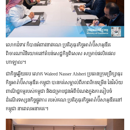
លោកជំទាវ ក៏បានអំពាវនាវគណៈប្រតិភូធុរកិច្ចអារ៉ាប៊ីសាអូឌីត
ពិចារណាវិនិយោគនៅតំបន់សេដ្ឋកិច្ចពិសេស សម្រាប់ផលិតផល
ហាឡាល។
ជាកិច្ចឆ្លើយតប លោក Waleed Nasser Alsheri ប្រធានក្រុមប្រឹក្សាធុរ
កិច្ចអារ៉ាប៊ីសាអូឌីត-កម្ពុជា បានកត់សម្គាល់ពីភាពរីកចម្រើន នៃវិស័យ
ពាណិជ្ជកម្មរបស់កម្ពុជា និងជម្រាបជូនអំពីបំណងក្នុងការរៀបចំ
ដំណើរទស្សនកិច្ចផ្លូវការ របស់គណៈប្រតិភូធុរកិច្ចអារ៉ាប៊ីសាអូឌីតនៅ
កម្ពុជា នាពេលអនាគត។