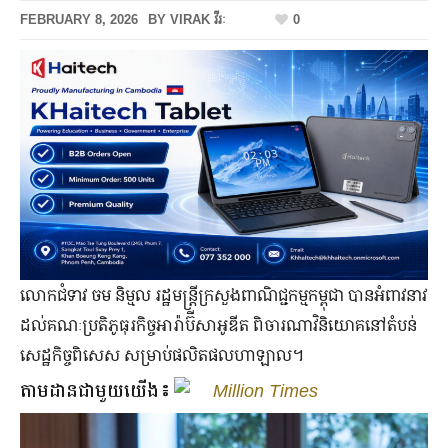
FEBRUARY 8, 2026
BY
VIRAK វីរៈ
0
លោកជំទាវ ចម និម្មល រដ្ឋមន្រ្តី​ក្រសួងពាណិជ្ជកម្មកម្ពុជា បានអំពាវនាវ
ដល់គណៈប្រតិភូធុរកិច្ចអារ៉ាប៊ីសាអូឌីត ពិចារណាវិនិយោគនៅតំបន់
សេដ្ឋកិច្ចពិសេស សម្រាប់ផលិតផលហាឡាល។
តាមដានជាមួយយើង៖
Million Times