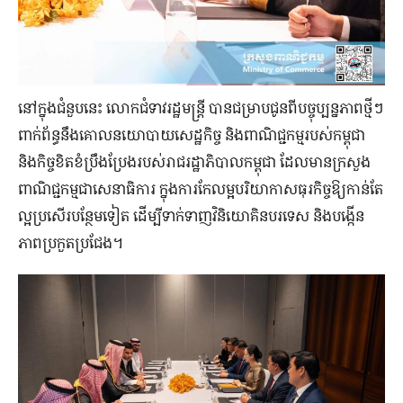
នៅក្នុងជំនួបនេះ លោកជំទាវរដ្ឋមន្រ្តី បានជម្រាបជូនពីបច្ចុប្បន្នភាពថ្មីៗ
ពាក់ព័ន្ធនឹងគោលនយោបាយសេដ្ឋកិច្ច និងពាណិជ្ជកម្មរបស់កម្ពុជា
និងកិច្ចខិតខំប្រឹងប្រែងរបស់រាជរដ្ឋាភិបាលកម្ពុជា ដែលមានក្រសួង
ពាណិជ្ជកម្មជាសេនាធិការ ក្នុងការកែលម្អបរិយាកាសធុរកិច្ចឱ្យកាន់តែ
ល្អប្រសើរបន្ថែមទៀត ដើម្បីទាក់ទាញវិនិយោគិនបរទេស និងបង្កើន
ភាពប្រកួតប្រជែង។