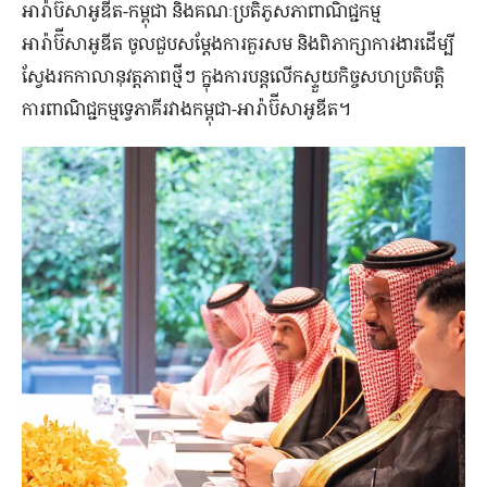
អារ៉ាប៊ីសាអូឌីត-កម្ពុជា និងគណៈប្រតិភូសភាពាណិជ្ជកម្ម
អារ៉ាប៊ីសាអូឌីត ចូលជួបសម្តែងការគួរសម និងពិភាក្សាការងារដើម្បី
ស្វែងរកកាលានុវត្តភាពថ្មីៗ ក្នុងការបន្តលើកស្ទួយកិច្ចសហប្រតិបត្តិ
ការពាណិជ្ជកម្មទ្វេភាគីរវាងកម្ពុជា-អារ៉ាប៊ីសាអូឌីត។