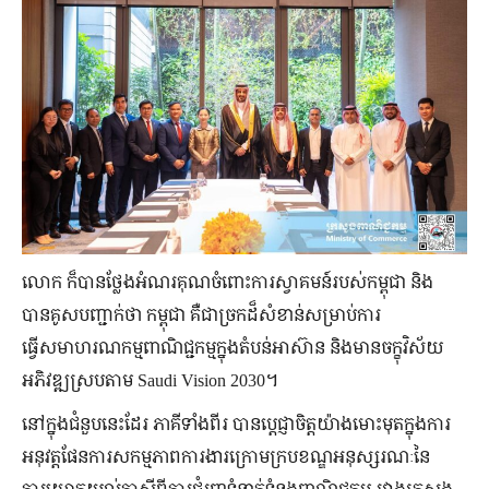
លោក ក៏បានថ្លែងអំណរគុណចំពោះការស្វាគមន៍របស់កម្ពុជា និង
បានគូសបញ្ជាក់ថា កម្ពុជា គឺជាច្រកដ៏សំខាន់សម្រាប់ការ
ធ្វើសមាហរណកម្មពាណិជ្ជកម្មក្នុងតំបន់អាស៊ាន និងមានចក្ខុវិស័យ
អភិវឌ្ឍស្របតាម Saudi Vision 2030។
នៅក្នុងជំនួបនេះដែរ​ ភាគីទាំងពីរ បានប្តេជ្ញាចិត្តយ៉ាងមោះមុតក្នុងការ
អនុវត្តផែនការសកម្មភាពការងារក្រោមក្របខណ្ឌអនុស្សរណៈនៃ
ការយោគយល់គ្នាស្តីពីការជំរុញទំនាក់ទំនងពាណិជ្ជកម្ម រវាងក្រសួង