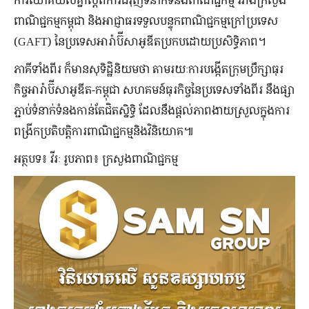
ពាណិជ្ជកម្មកម្ពុជា និងអាជ្ញាធរទទួលបន្ទុកពាណិជ្ជកម្មក្រៅប្រទេស
(GAFT) នៃប្រទេសអារ៉ាប៊ីសាអូឌីតប្រកបដោយប្រសិទ្ធិភាព។
ភាគីទាំងពីរ ក៏មានសុទិដ្ឋិនិយមថា តាមរយៈការបង្កើតក្រុមប្រឹក្សាធុរ
កិច្ចអារ៉ាប៊ីសាអូឌីត-កម្ពុជា សហគមន៍ធុរកិច្ចនៃប្រទេសទាំងពីរ នឹងផ្សា
ភ្ជាប់ទំនាក់ទំនងកាន់តែជិតស្និទ្ធិ ដែលនឹងផ្តល់ភាពងាយស្រួលក្នុងការ
ពង្រីកប្រតិបត្តិការពាណិជ្ជកម្មនិងវិនិយោគ៕
អត្ថបទ៖ វីរៈ រូបភាព៖ ក្រសួងពាណិជ្ជកម្ម