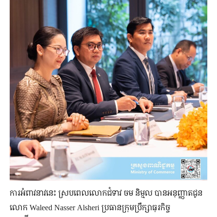
ការអំពាវនាវនេះ ស្របពេលលោកជំទាវ ចម និម្មល បានអនុញ្ញាតជូន
លោក Waleed Nasser Alsheri ប្រធានក្រុមប្រឹក្សាធុរកិច្ច