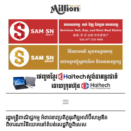
រដ្ឋមន្រ្តី​ពាណិជ្ជកម្ម អំពាវនាវប្រតិភូធុរកិច្ចអារ៉ាប៊ីសាអូឌីត
ពិចារណាវិនិយោគនៅតំបន់សេដ្ឋកិច្ចពិសេស