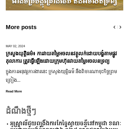
More posts
DECEMBER 10,
2024
មកមើលទិដ្ឋភាព Pre-Wedding កូនស្រីឧបនាយករដ្ឋមន្រ្តី អូន
ព័ន្ធមុនីរ័ត្ន
ក្រោយ​ភ្ជាប់​ពាក្យ​រួច​ច្រើន​ឆ្នាំ​ពេលនេះ កូនកំលោះ ឡាំ ជុងហាវ កូន
ក្រមុំ អូន ព័ន្ធមណីលក្ស្មី កូនស្រី​ឧបនាយករដ្ឋមន្ត្រី អូន ព័ន្ធមុនីរ័ត្ន
ត្រៀម​ចូល​រោងការ​ហើយ
Read More
ដំណឹងថ្មីៗ