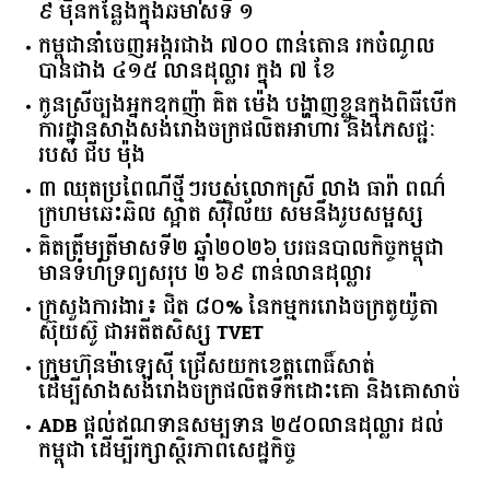
ចំនួន​រោងចក្រ​នៅ​កម្ពុជា​កើន​ ​៨៤៥​ ​បង្កើត​ការងារ​ថ្មី​ជាង​
​៩​ ​ម៉ឺន​កន្លែង​ក្នុង​ឆមាស​ទី ​១​
កម្ពុជានាំចេញអង្ករជាង ៧០០ ពាន់តោន រកចំណូល
បានជាង ៤១៥ លានដុល្លារ ក្នុង ៧ ខែ
កូនស្រីច្បងអ្នកឧកញ៉ា គិត ម៉េង បង្ហាញខ្លួនក្នុងពិធីបើក
ការដ្ឋានសាងសង់រោងចក្រផលិតអាហារ និងភេសជ្ជៈ
របស់ ជីប ម៉ុង
៣ ឈុតប្រពៃណីថ្មីៗរបស់លោកស្រី លាង ធារ៉ា ពណ៌
ក្រហមឆេះឆិល ស្អាត ​ស៊ីវិល័យ សមនឹងរូបសម្ផស្ស
គិត​ត្រឹមត្រីមាស​ទី​២​ ​ឆ្នាំ​២០២៦​ បរធន​បាលកិច្ច​កម្ពុជា​ ​
មាន​ទំហំ​ទ្រព្យ​សរុប​ ​២.៦៩​ ​ពាន់លាន​ដុល្លារ​
ក្រសួង​ការងារ​៖ ​ជិត​ ​៨០​% ​នៃ​កម្មករ​រោងចក្រ​តូយ៉ូតា ​
ស៊ុយ​ស៊ូ ​ជា​អតីត​សិស្ស​ ​TVET​
ក្រុមហ៊ុន​ម៉ាឡេស៊ី ជ្រើសយកខេត្ដពោធិ៍សាត់
ដើម្បីសាងសង់រោងចក្រផលិតទឹកដោះគោ និងគោសាច់
ADB ផ្តល់ឥណទានសម្បទាន ២៥០លានដុល្លារ ដល់
កម្ពុជា ដើម្បីរក្សាស្ថិរភាពសេដ្ឋកិច្ច