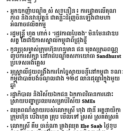
អ្នកឧកញ៉ាបណ្ឌិត សំ សុខនឿន៖ ការផ្តោតលើគុណ
ភាព និងនវានុវត្តន៍ ជាគន្លឹះជំរុញចិនឡើងជាមហា
អំណាចផលិតកម្ម
រដ្ឋមន្ត្រី ហួត ហាក់៖ “រដូវកាលបៃតង” មិនមែនជាឧប
សគ្គ តែជាឱកាសស្គាល់កម្ពុជាពីជ្រុងថ្មី
កូនប្រុសម្ចាស់ក្រុមហ៊ុនហនុមាន ផន មុតសុក្រឆពណ្ណ
ញ្ចប់ការសិក្សា នៅរាជបណ្ឌិតសភាយោធា Sandhurst
ប្រទេសអង់គ្លេស
អូស្ត្រាលី​ជួយ​ពង្រឹង​ការ​កែច្នៃ​ស្វាយចន្ទី​នៅ​កម្ពុជា​ ​ខណៈ​
កម្ពុជា​បាត់បង់​ចំណូល​ជាង​ ​១២៥​ ​លាន​ដុល្លារ​ក្នុង​មួយ​
ឆ្នាំ​
រដ្ឋាភិបាល​ ​និង​វិស័យ​ឯកជន ​ឯកភាព​វិធានការ​ដោះ
ស្រាយ​បញ្ហា​ប្រឈម​​សម្រាប់​វិស័យ​ ​SMEs​
ឈុតពណ៌ស្វាយរបស់លោកស្រី ហុង ដានី អគ្គ​នាយិកា​
ក្រុមហ៊ុន ប៉េងហួត គ្រុប មើលទៅ ស្រស់ ស្រគត់ស្រគំ
លោកស្រី គឹម ចាន់ណា គ្រងឈុត Elie Saab ថ្ងៃខួប