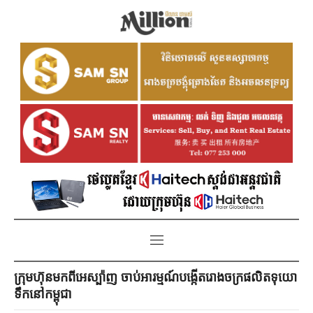
ក្រុមហ៊ុន​មកពីអេស្ប៉ាញ​ ចាប់អារម្មណ៍បង្កើតរោងចក្រផលិតទុយោ
ទឹកនៅកម្ពុជា