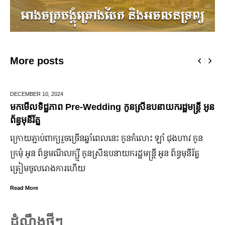
More posts
JUNE 25,
2024
តី អូន
មកដឹងប្រាក់ចំណេញសុទ្ធរបស់ក្រុមហ៊ុន Ford ពីឆ្នាំ២០១
ឆ្នាំ២០២៤
 កូន
ក្រុមហ៊ុន Ford Motor ទទួលប្រាក់ចំណេញសរុបប្រចាំឆ្នាំមានក
ត្ន
ឡើង បើទោះបីវិបត្តិសេដ្ឋកិច្ចពិភពលោកមិនទាន់មានស្ថានភាពល្
ប្រសើរ។
Read More
ដំណឹងថ្មីៗ