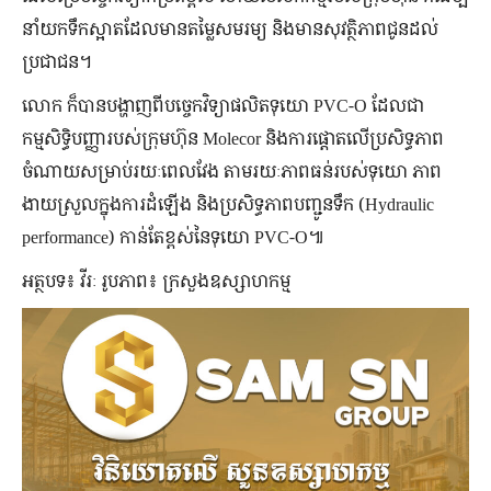
នាំយកទឹកស្អាតដែលមានតម្លៃសមរម្យ និងមានសុវត្ថិភាព​ជូន​ដល់​
ប្រជាជន។
លោក ក៏បានបង្ហាញពីបច្ចេកវិទ្យាផលិតទុយោ PVC-O ដែលជា
កម្មសិទ្ធិបញ្ញារបស់ក្រុមហ៊ុន Molecor និងការផ្តោតលើប្រសិទ្ធភាព
ចំណាយសម្រាប់រយៈពេលវែង តាមរយៈភាពធន់របស់ទុយោ ភាព
ងាយស្រួលក្នុងការដំឡើង និងប្រសិទ្ធភាពបញ្ជូនទឹក (Hydraulic
performance) កាន់តែខ្ពស់នៃទុយោ PVC-O៕
អត្ថបទ៖ វីរៈ រូបភាព៖ ក្រសួងឧស្សាហកម្ម