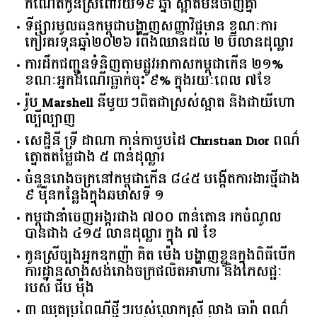
កំណើតកូនស្រីពៅវ័យ១៩ ឆ្នាំ ស្អាតមិនចាញ់គ្នា
ទីផ្សារ​មូលធន​កម្ពុជា​បង្ហាញ​សញ្ញា​វិជ្ជមាន​ ​ខណៈ​ការ​
កៀរគរ​ទុន​ឆ្នាំ​២០២៦​ ​រំពឹង​ឈានដល់​ ​២​ ​ប៊ីលាន​ដុល្លារ​
ការដឹកជញ្ជូនទំនិញតាមផ្លូវអាកាសកម្ពុជាកើន ២១%
ខណៈអ្នកដំណើរធ្លាក់ចុះ ៩% ក្នុងរយៈពេល ៧ខែ
រ៉ូប Marshell នីមួយៗពិតជាស្រស់ស្អាត និងជាយីហោ
ល្បីល្បាញ
សេដ្ឋិនី ទ្រី ដាណា កាន់កាបូបដៃ Christian Dior ពណ៌
ត្នោតតម្លៃជាង ៥ ពាន់ដុល្លារ
ចំនួន​រោងចក្រ​នៅ​កម្ពុជា​កើន​ ​៨៤៥​ ​បង្កើត​ការងារ​ថ្មី​ជាង​
​៩​ ​ម៉ឺន​កន្លែង​ក្នុង​ឆមាស​ទី ​១​
កម្ពុជានាំចេញអង្ករជាង ៧០០ ពាន់តោន រកចំណូល
បានជាង ៤១៥ លានដុល្លារ ក្នុង ៧ ខែ
កូនស្រីច្បងអ្នកឧកញ៉ា គិត ម៉េង បង្ហាញខ្លួនក្នុងពិធីបើក
ការដ្ឋានសាងសង់រោងចក្រផលិតអាហារ និងភេសជ្ជៈ
របស់ ជីប ម៉ុង
៣ ឈុតប្រពៃណីថ្មីៗរបស់លោកស្រី លាង ធារ៉ា ពណ៌