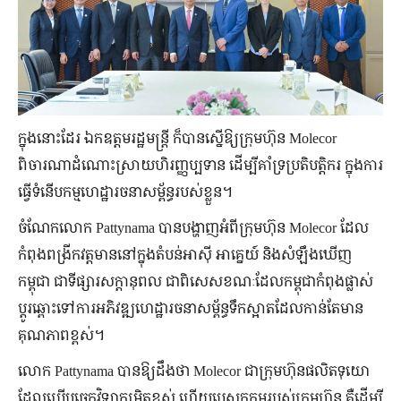
ក្នុងនោះដែរ​ ឯកឧត្ដមរដ្ឋមន្ត្រី ក៏បានស្នើឱ្យក្រុមហ៊ុន Molecor
ពិចារណាដំណោះស្រាយហិរញ្ញប្បទាន ដើម្បីគាំទ្រប្រតិបត្តិករ ក្នុងការ
ធ្វើទំនើបកម្មហេដ្ឋារចនាសម្ព័ន្ធរបស់ខ្លួន។
ចំណែកលោក Pattynama បានបង្ហាញអំពីក្រុមហ៊ុន Molecor ដែល
កំពុងពង្រីកវត្តមាននៅក្នុងតំបន់​​អាស៊ី អាគ្នេយ៍ និងសំឡឹងឃើញ
កម្ពុជា ជាទីផ្សារសក្តានុពល ជាពិសេសខណៈដែលកម្ពុជាកំពុងផ្លាស់
ប្ដូរឆ្ពោះទៅការអភិវឌ្ឍហេដ្ឋា​រចនា​សម្ព័ន្ធទឹកស្អាតដែលកាន់តែមាន
គុណភាពខ្ពស់។
លោក Pattynama បានឱ្យដឹងថា Molecor ជាក្រុមហ៊ុនផលិតទុយោ
ដែលប្រើបច្ចេកវិទ្យាកម្រិតខ្ពស់ ហើយបេសកកម្មរបស់ក្រុមហ៊ុន គឺដើម្បី