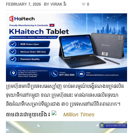
FEBRUARY 7, 2026
BY
VIRAK វីរៈ
0
ក្រុមហ៊ុនមកពីប្រទេស​អេស្ប៉ាញ​ ចាប់អារម្មណ៍បង្កើតរោងចក្រផលិត
ទុយោទឹកនៅកម្ពុជា ខណៈក្រុមហ៊ុននេះ មានឯកទេសផលិតទុយោ
និងតំណទឹកសម្រាប់ទីផ្សារជាង ៣០ ប្រទេសនៅលើពិភពលោក។
តាមដានជាមួយយើង៖
Million Times