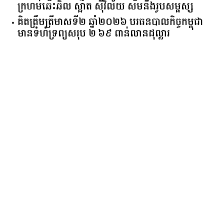
ក្រហមឆេះឆិល ស្អាត ​ស៊ីវិល័យ សមនឹងរូបសម្ផស្ស
គិត​ត្រឹមត្រីមាស​ទី​២​ ​ឆ្នាំ​២០២៦​ បរធន​បាលកិច្ច​កម្ពុជា​ ​
មាន​ទំហំ​ទ្រព្យ​សរុប​ ​២.៦៩​ ​ពាន់លាន​ដុល្លារ​