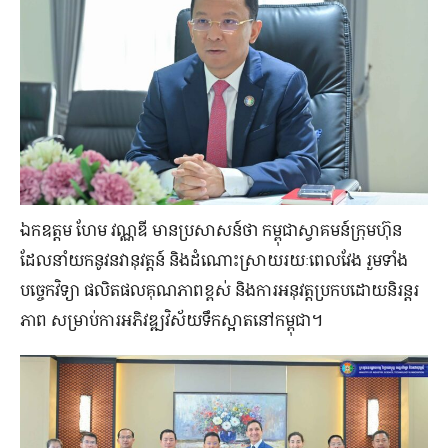
ឯកឧត្ដម ហែម វណ្ណឌី មានប្រសាសន៍ថា កម្ពុជាស្វាគមន៍ក្រុមហ៊ុន
ដែលនាំយកនូវនវានុវត្តន៍ និងដំណោះស្រាយរយៈពេលវែង រួមទាំង
បច្ចេកវិទ្យា ផលិតផលគុណភាពខ្ពស់ និងការអនុវត្តប្រកបដោយនិរន្តរ
ភាព សម្រាប់ការអភិវឌ្ឍវិស័យទឹកស្អាតនៅកម្ពុជា។