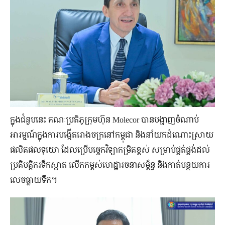
ក្នុងជំនួបនេះ គណៈប្រតិភូក្រុមហ៊ុន Molecor បានបង្ហាញចំណាប់
អារម្មណ៍ក្នុងការបង្កើតរោងចក្រនៅកម្ពុជា និងនាំយក​ដំណោះ​ស្រាយ​
ផលិតផលទុយោ ដែលប្រើបច្ចេក​វិទ្យាកម្រិតខ្ពស់ សម្រាប់ផ្គត់ផ្គង់ដល់
ប្រតិបត្តិករទឹកស្អាត លើក​កម្ពស់​ហេដ្ឋា​រចនាសម្ព័ន្ធ និងកាត់បន្ថយការ
លេចធ្លាយទឹក។