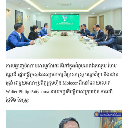
ការបង្ហាញចំណាប់អារម្មណ៍នេះ គឺនៅក្នុងជំនួបរវាងឯកឧត្ដម ហែម
វណ្ណឌី រដ្ឋមន្ត្រីក្រសួងឧស្សាហកម្ម វិទ្យាសាស្ត្រ បច្ចេកវិទ្យា និងនវានុ
វត្តន៍ ជាមួយគណៈប្រតិភូក្រុមហ៊ុន Molecor ដឹកនាំដោយលោក
Walter Philip Pattynama នាយកប្រតិបត្តិរបស់ក្រុមហ៊ុន កាលពី
ថ្ងៃទី៦ ខែកុម្ភៈ