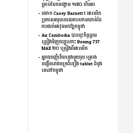
គ្រាប់បែកចង្កោម ១៧០ ហិចតា
លោក Casey Barnett៖ អាមេរិក
ប្រកាសលុបចោលការហាមឃាត់នៃ
ការលក់អាវុធមកឱ្យកម្ពុជា
Air Cambodia បានចុះកិច្ចព្រម
ព្រៀងទិញយន្តហោះ Boeing 737
MAX ២០ គ្រឿងពីអាមេរិក
អ្នកឧកញ៉ាវ័យក្មេងមួយរូប គ្រោង
បង្កើតរោងចក្រដំឡើង tablet ដំបូង
គេនៅកម្ពុជា