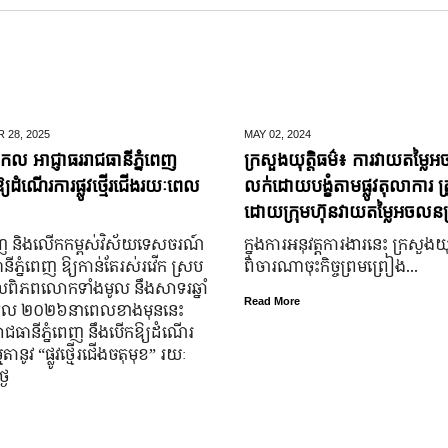
 28,
2025
MAY 02,
2024
ំសកល អាជ្ញាធររាជធានីភ្នំពេញ
ក្រសួងយុត្តិធម៌៖ ការវាយតម្លៃអ
្យដំណើរការផ្លូវថ្មើរជើងរយៈពេល
លក់ដោយបង្ខំតាមផ្លូវតុលាការ ត្រ
ដោយក្រុមហ៊ុនវាយតម្លៃអចលនទ្
ំរុញ និងលើកកម្ពស់វិស័យទេសចរណ៍
ក្នុងការអនុវត្តការងារនេះ ក្រសួងយុត
ីភ្នំពេញ ឱ្យកាន់តែរស់រវើក ស្រប
ពិចារណាចុះកិច្ចព្រមព្រៀង...
ិភពលោកទាំងមូល នឹង​សាទរឆ្នាំ
Read More
នាំសកល ២០២៦នាពេលខាងមុននេះ
ាជធានីភ្នំពេញ នឹងបើកឱ្យដំណើរ
តានូវ “ផ្លូវថ្មើរជើងចតុមុខ” រយៈ
ងៃ