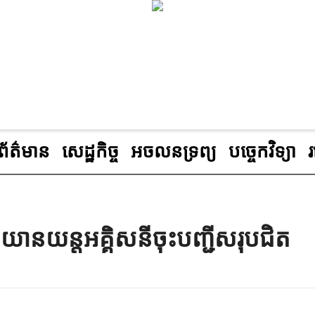
ព័ត៌មាន
សេដ្ឋកិច្ច
អចលនទ្រព្យ
បច្ចេកវិទ្យា
នយានយន្តអគ្គិសនីចុះបញ្ជីសរុបជិត