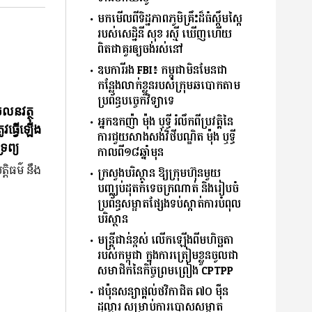
មកមើលពីទិដ្ឋភាពភូមិគ្រឹះដ៏ធំស្កឹមស្កៃ
របស់សេដ្ឋិនី សុខ រស្មី ឃើញហើយ
ពិតជាគួរឲ្យចង់រស់នៅ
ឧបការីរង FBI៖ កម្ពុជាមិនមែនជា
កន្លែងលាក់ខ្លួនរបស់ក្រុមឆបោកតាម
ប្រព័ន្ធបច្ចេកវិទ្យាទេ
ចលនវត្ថុ
អ្នកឧកញ៉ា ម៉ុង ឬទ្ធី រំលឹកពីប្រវត្តិនៃ
ូវធ្វើឡើង
ការជួយសាងសង់​វិថី​បណ្ឌិត​ ម៉ុង​ ឬទ្ធី
រព្យ
កាលពី១៨ឆ្នាំមុន
្តិធម៌ នឹង
ក្រសួងបរិស្ថាន ឱ្យក្រុមហ៊ុនមួយ
បញ្ឈប់ដុតកំទេចក្រណាត់ និងរៀបចំ
ប្រព័ន្ធសម្អាតផ្សែងទប់ស្កាត់ការបំពុល
បរិស្ថាន
មន្ត្រីជាន់ខ្ពស់ លើកឡើងពីមហិច្ឆតា
របស់កម្ពុជា ក្នុងការត្រៀមខ្លួនចូលជា
សមាជិកនៃកិច្ចព្រមព្រៀង CPTPP
ជប៉ុនសន្យាផ្តល់ថវិកាជិត ៧០ ម៉ឺន
ដុល្លារ សម្រាប់ការបោសសម្អាត