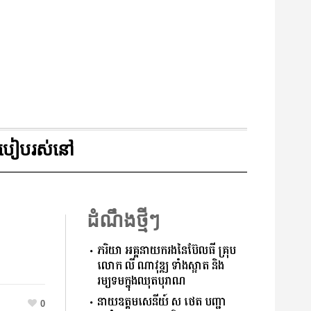
របៀបរស់នៅ
ដំណឹងថ្មីៗ
ភរិយា អគ្គនាយករងនៃប៊ែលធី គ្រុប
លោក លី ណាវុឌ្ឍ ទាំងស្អាត និង
រម្យទមក្នុងឈុតបុរាណ
នាយឧត្តមសេនីយ៍ ស ថេត បញ្ជា
0