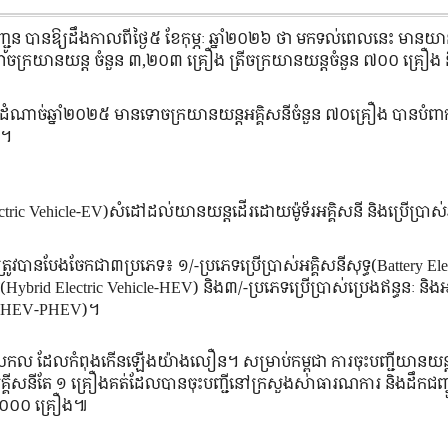
្ជូន បានឱ្យដឹងកាលពីថ្ងៃ៥ ខែកុម្ភៈ ឆ្នាំ២០២៦ ថា មកទល់ពេលនេះ មានយា
 ទោចក្រយានយន្ត ចំនួន ៣,២០៣ គ្រឿង ត្រីចក្រយានយន្តចំនួន ៧០០ គ្រឿង 
្រឹមដំណាច់ឆ្នាំ២០២៥ មានទោចក្រយានយន្តអគ្គិសនីចំនួន ៧០គ្រឿង បានបំពា
»។
ectric Vehicle-EV)សំដៅដល់យានយន្តដើរដោយម៉ូទ័រអគ្គិសនី និងប្រើប្រា
ូវបានបែងចែកជា៣ប្រភេទ៖ ១/-ប្រភេទប្រើប្រាស់អគ្គិសនីសុទ្ធ(Battery Ele
(Hybrid Electric Vehicle-HEV) និង៣/-ប្រភេទប្រើប្រាស់ប្រេងឥន្ធនៈ និ
In HEV-PHEV)។
នាការសកល ដែលកំពុងកើនឡើងយ៉ាងលឿន។ សម្រាប់កម្ពុជា ការចុះបញ្ជីយានយន្ត
គ្គីសនីតែ ១ គ្រឿងគត់ដែលបានចុះបញ្ជីនៅក្រសួងសាធារណការ និងដឹកជញ
១២,០០០ គ្រឿង៕