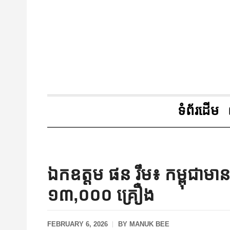
ទំព័រដើម
ឯកឧត្តម ផន រឹម៖ កម្ពុជាមា
១៣,០០០ គ្រឿង
FEBRUARY 6, 2026
BY
MANUK BEE