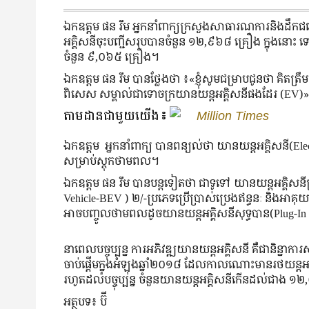
ឯកឧត្តម ផន រឹម អ្នកនាំពាក្យក្រសួងសាធារណការនិងដឹកជញ
អគ្គិសនីចុះបញ្ជីសរុបបានចំនួន ១២,៩៦៨ គ្រឿង ក្នុងនោះ
ចំនួន ៩,០៦៥ គ្រឿង។
ឯកឧត្តម ផន រឹម បានថ្លែងថា ៖«ខ្ញុំសូមជម្រាបជូនថា គិតត
ពិសេស សម្គាល់ជាទោចក្រយានយន្តអគ្គិសនីផងដែរ (EV)
តាមដានជាមួយយើង៖
Million Times
ឯកឧត្តម អ្នកនាំពាក្យ បានពន្យល់ថា យានយន្តអគ្គិសនី(El
សម្រាប់ស្តុកថាមពល។
ឯកឧត្តម ផន រឹម បានបន្តទៀតថា ជាទូទៅ យានយន្តអគ្គិសនីត្រ
Vehicle-BEV ) ២/-ប្រភេទប្រើប្រាស់ប្រេងឥន្ធនៈ និងអាគុយ
អាចបញ្ចូលថាមពលដូចយានយន្តអគ្គិសនីសុទ្ធបាន(Plug-
នាពេលបច្ចុប្បន្ន ការអភិវឌ្ឍយានយន្តអគ្គិសនី គឺជានិន្
ចាប់ផ្តើមក្នុងអំឡុងឆ្នាំ២០១៨ ដែលកាលណោះមានរថយន្តអ
រហូតដល់បច្ចុប្បន្ន ចំនួនយានយន្តអគ្គិសនីកើនដល់ជាង 
អត្ថបទ៖ ប៊ី