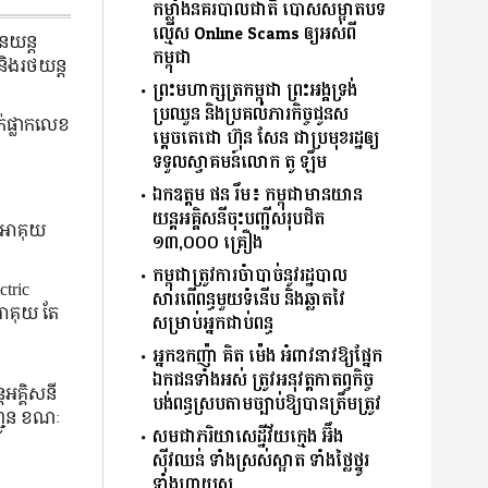
កម្លាំងនគរបាលជាតិ បោសសម្អាតបទ
ល្មើស Online Scams ឲ្យអស់ពី
នយន្ត
កម្ពុជា
និងរថយន្ត
ព្រះមហាក្សត្រកម្ពុជា ព្រះអង្គទ្រង់
ប្រឈួន និងប្រគល់ភារ​កិច្ចជូនស
ក់ផ្លាកលេខ
ម្តេចតេជោ ហ៊ុន សែន ជាប្រមុខរដ្ឋឲ្យ
ទទួលស្វាគមន៍លោក តូ ឡឹម
ឯកឧត្តម ផន រឹម៖ កម្ពុជាមានយាន
យន្តអគ្គិសនីចុះបញ្ជីសរុបជិត
ស់អាគុយ
១៣,០០០ គ្រឿង
កម្ពុជាត្រូវការចំាបាច់នូវរដ្ឋបាល
ctric
សារពើពន្ធមួយទំនើប និងឆ្លាតវៃ
ងអាគុយ តែ
សម្រាប់អ្នកជាប់ពន្ធ
អ្នកឧកញ៉ា គិត ម៉េង អំពាវនាវឱ្យផ្នែក
ឯកជនទាំងអស់ ត្រូវអនុវត្តកាតព្វកិច្ច
អគ្គិសនី
បង់ពន្ធស្របតាមច្បាប់ឱ្យបានត្រឹមត្រូវ
្ជូន ខណៈ
សមជាភរិយាសេដ្ឋីវ័យក្មេង អ៊ឹង
ស៊ីវឈន់ ទាំងស្រស់ស្អាត ទាំងថ្លៃថ្នូរ
ទាំងហាយសូ