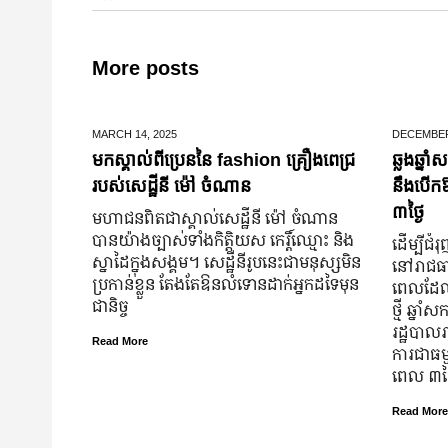
More posts
MARCH 14,
2025
DECEMBER
មកស្គាល់ពីប្រេននៃ​ fashion គ្រឿងពេជ្រ
ឆ្លងឆ្នា
របស់សេដ្ឋីនី ម៉ៅ ចំណាន
នឹងបើកឱ
៣ថ្ងៃ
មហាជន​ពិតជា​ស្គាល់​សេដ្ឋី​នី ម៉ៅ ចំណាន
បាន​យ៉ាង​ច្បាស់​ទាំង​កិត្តិយស កេរ្តិ៍ឈ្មោះ និង​
ដើម្បីជ
ស្នាដៃ​ក្នុង​សង្គម។ សេដ្ឋី​នី​រូប​នេះ​ជា​មនុស្ស​មិន​
នៅរាជធាន
ប្រកាន់​ខ្លួន តែងតែ​ឱនលំទោន​ដាក់​អ្នក​ដទៃ​មុន​
ពេលដែលព
ជានិច្ច
ថ្មី ឆ្
រដ្ឋបាលរ
Read More
ការជាធម្ម
ពេល ៣ថ្
Read More