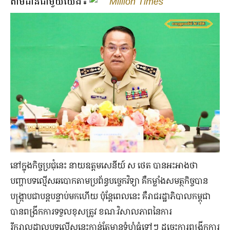
តាមដានជាមួយយើង៖
Million Times
នៅក្នុងកិច្ចប្រជុំនេះ នាយឧត្តមសេនីយ៍ ស ថេត បានអះអាងថា
បញ្ហាបទល្មើសឆបោកតាមប្រព័ន្ធបច្ចេកវិទ្យា គឺកម្លាំងសមត្ថកិច្ចបាន
បង្ក្រាបជាបន្ដបន្ទាប់មកហើយ ប៉ុន្ដែពេលនេះ គឺរាជរដ្ឋាភិបាលកម្ពុជា
បានពង្រីកការទទួលខុសត្រូវ ខណៈវិសាលភាពនៃការ
រីករាលដាលបទល្មើសនេះកាន់តែមានទំហំធំទៅៗ ដូច្នេះការពង្រីកការ