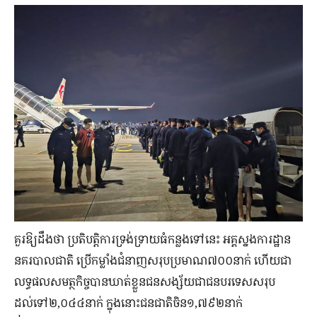
គួរឱ្យដឹងថា ប្រតិបត្តិការទ្រង់ទ្រាយធំកន្លងទៅនេះ អគ្គស្នងការដ្ឋាន
នគរបាលជាតិ ប្រើកម្លាំងជំនាញសរុបប្រមាណ៧០០នាក់ ហើយជា
លទ្ធផលសមត្ថកិច្ចបានឃាត់ខ្លួនជនសង្ស័យជាជនបរទេសសរុប
ដល់ទៅ២,០៤៤នាក់ ក្នុងនោះជនជាតិចិន១,៧៩២នាក់