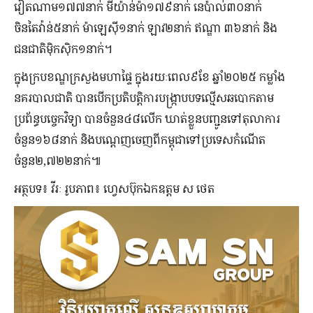
វៀតណាម១៧៧នាក់ មីយ៉ាន់ម៉ា១៧៩នាក់ នេប៉ាល់៣០នាក់
ចិនតៃវ៉ាន់៥នាក់ ម៉ាឡេស៊ី១នាក់ ឡាវ២នាក់ ឥណ្ឌា ៣៦នាក់ និង
ជនជាតិម៉ិកស៊ិក១នាក់។
ក្នុងក្របខណ្ឌក្រសួងមហាផ្ទៃ ក្នុងរយៈពេល៩ខែ ឆ្នាំ២០២៥ កម្លាំង
នគរបាលជាតិ បានបើកប្រតិបត្តិការបង្ក្រាបបទល្មើសឆបោកតាម
ប្រព័ន្ធបច្ចេកវិទ្យា បានចំនួន៤៨លើក ឃាត់ខ្លួនបញ្ជូនទៅតុលាការ
ចំនួន១៦៨នាក់ និងបណ្ដេញចេញពីកម្ពុជាទៅប្រទេសកំណើត
ចំនួន២,៧២២នាក់៕
អត្ថបទ៖ វីរៈ រូបភាព៖ ហ្វេសប៊ុកឯកឧត្តម ស ថេត