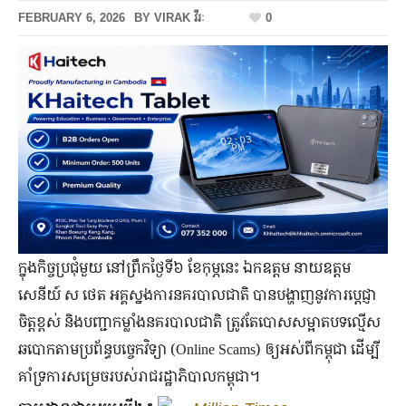
FEBRUARY 6, 2026
BY
VIRAK វីរៈ
0
ក្នុងកិច្ចប្រជុំមួយ នៅព្រឹកថ្ងៃទី៦ ខែកុម្ភនេះ ឯកឧត្តម នាយឧត្តម
សេនីយ៍ ស ថេត អគ្គស្នងការនគរបាលជាតិ បានបង្ហាញនូវការប្ដេជ្ញា
ចិត្តខ្ពស់ និងបញ្ជាកម្លាំងនគរបាលជាតិ ត្រូវតែបោសសម្អាតបទល្មើស
ឆបោកតាមប្រព័ន្ធបច្ចេកវិទ្យា (Online Scams) ឲ្យអស់ពីកម្ពុជា ដើម្បី
គាំទ្រការសម្រេចរបស់រាជរដ្ឋាភិបាលកម្ពុជា។