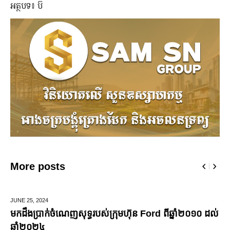
អត្ថបទ៖ ប៊ី
More posts
MARCH 14,
2025
មកស្គាល់ពីប្រេននៃ​ fashion គ្រឿងពេជ្ររបស់សេដ្ឋីនី ម៉ៅ
ចំណាន