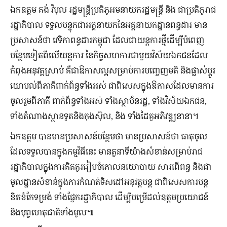
ឯកឧត្តម គង់ វិបុល រដ្ឋមន្រ្តីប្រតិភូអមនាយករដ្ឋមន្រ្តី និង ជាប្រតិភូរាជ
រដ្ឋាភិបាល ទទួលបន្ទុកជាអគ្គនាយកនៃអគ្គនាយកដ្ឋានពន្ធដារ មាន
ប្រសាសន៍ថា វេទិកាពន្ធដារកម្ពុជា ដែលជាយន្តការថ្មីដើម្បីបំពេញ
បន្ថែមទៀតពីលើយន្តការ នៃកិច្ចសហការជាមួយវិស័យឯកជនដែល
កំពុងអនុវត្តស្រាប់ គឺជាឱកាសល្អសម្រាប់ការបញ្ចេញមតិ និងផ្លាស់ប្តូរ
យោបល់ពីភាគីពាក់ព័ន្ធទាំងអស់ ជាពិសេសក្នុងឱកាសដែលមានការ
ចូលរួមពីភាគី ពាក់ព័ន្ធទាំងអស់ ទាំងស្ថាប័នរដ្ឋ, ទាំងវិស័យឯកជន,
ទាំងតំណាងស្ថានទូតនិងកុងស៊ុល, និង ទាំងដៃគូអភិវឌ្ឍនានា។
ឯកឧត្តម បានមានប្រសាសន៍បន្ថែមថា មានប្រសាសន៍ថា ធាតុចូល
ដែលទទួលបានក្នុងកម្មវិធីនេះ មានតួនាទីយ៉ាងសំខាន់សម្រាប់រាជ
រដ្ឋាភិបាលក្នុងការគិតគូររៀបចំគោលនយោបាយ សារពើពន្ធ និងជា
មូលដ្ឋានសំខាន់ក្នុងការកំណត់ទិសដៅអនុវត្តបន្ត ជាពិសេសការបន្ត
ខិតខំកែទម្រង់ ទាំងផ្នែករដ្ឋាភិបាល ដើម្បីបម្រើដល់ឧត្តមប្រយោជន៍
និងបុព្វហេតុជាតិទាំងមូល៕