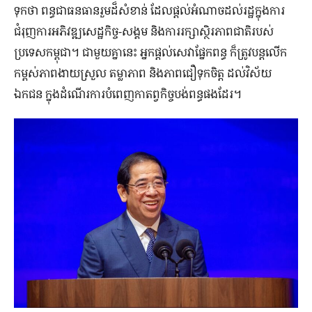
ទុកថា ពន្ធជាធនធានរួមដ៏សំខាន់ ដែលផ្តល់អំណាចដល់រដ្ឋក្នុងការ
ជំរុញការអភិវឌ្ឍសេដ្ឋកិច្ច-សង្គម និងការរក្សាស្ថិរភាពជាតិរបស់
ប្រទេសកម្ពុជា។ ជាមួយគ្នានេះ អ្នកផ្តល់សេវាផ្នែកពន្ធ ក៏ត្រូវបន្តលើក
កម្ពស់ភាពងាយស្រួល តម្លាភាព និងភាពជឿទុកចិត្ត ដល់វិស័យ
ឯកជន ក្នុងដំណើរការបំពេញកាតព្វកិច្ចបង់ពន្ធផងដែរ។