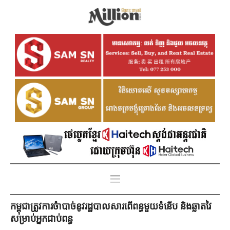
កម្ពុជាត្រូវការចំាបាច់នូវរដ្ឋបាលសារពើពន្ធមួយទំនើប និងឆ្លាតវៃ
សម្រាប់អ្នកជាប់ពន្ធ