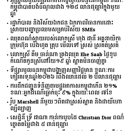
អូស្ត្រាលី​ជួយ​ពង្រឹង​ការ​កែច្នៃ​ស្វាយចន្ទី​នៅ​កម្ពុជា​ ​ខណៈ​
កម្ពុជា​បាត់បង់​ចំណូល​ជាង​ ​១២៥​ ​លាន​ដុល្លារ​ក្នុង​មួយ​
ឆ្នាំ​
រដ្ឋាភិបាល​ ​និង​វិស័យ​ឯកជន ​ឯកភាព​វិធានការ​ដោះ
ស្រាយ​បញ្ហា​ប្រឈម​​សម្រាប់​វិស័យ​ ​SMEs​
ឈុតពណ៌ស្វាយរបស់លោកស្រី ហុង ដានី អគ្គ​នាយិកា​
ក្រុមហ៊ុន ប៉េងហួត គ្រុប មើលទៅ ស្រស់ ស្រគត់ស្រគំ
លោកស្រី គឹម ចាន់ណា គ្រងឈុត Elie Saab ថ្ងៃខួប
កំណើតកូនស្រីពៅវ័យ១៩ ឆ្នាំ ស្អាតមិនចាញ់គ្នា
ទីផ្សារ​មូលធន​កម្ពុជា​បង្ហាញ​សញ្ញា​វិជ្ជមាន​ ​ខណៈ​ការ​
កៀរគរ​ទុន​ឆ្នាំ​២០២៦​ ​រំពឹង​ឈានដល់​ ​២​ ​ប៊ីលាន​ដុល្លារ​
ការដឹកជញ្ជូនទំនិញតាមផ្លូវអាកាសកម្ពុជាកើន ២១%
ខណៈអ្នកដំណើរធ្លាក់ចុះ ៩% ក្នុងរយៈពេល ៧ខែ
រ៉ូប Marshell នីមួយៗពិតជាស្រស់ស្អាត និងជាយីហោ
ល្បីល្បាញ
សេដ្ឋិនី ទ្រី ដាណា កាន់កាបូបដៃ Christian Dior ពណ៌
ត្នោតតម្លៃជាង ៥ ពាន់ដុល្លារ