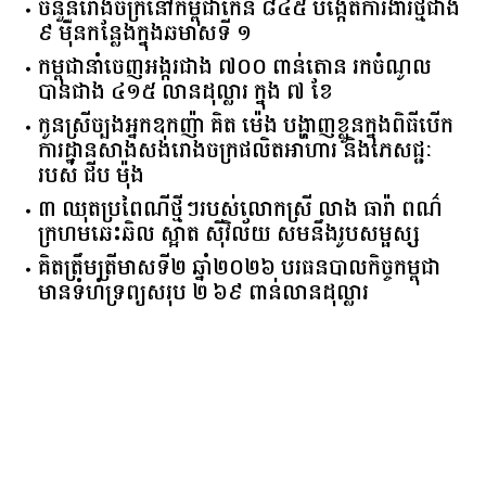
ចំនួន​រោងចក្រ​នៅ​កម្ពុជា​កើន​ ​៨៤៥​ ​បង្កើត​ការងារ​ថ្មី​ជាង​
​៩​ ​ម៉ឺន​កន្លែង​ក្នុង​ឆមាស​ទី ​១​
កម្ពុជានាំចេញអង្ករជាង ៧០០ ពាន់តោន រកចំណូល
បានជាង ៤១៥ លានដុល្លារ ក្នុង ៧ ខែ
កូនស្រីច្បងអ្នកឧកញ៉ា គិត ម៉េង បង្ហាញខ្លួនក្នុងពិធីបើក
ការដ្ឋានសាងសង់រោងចក្រផលិតអាហារ និងភេសជ្ជៈ
របស់ ជីប ម៉ុង
៣ ឈុតប្រពៃណីថ្មីៗរបស់លោកស្រី លាង ធារ៉ា ពណ៌
ក្រហមឆេះឆិល ស្អាត ​ស៊ីវិល័យ សមនឹងរូបសម្ផស្ស
គិត​ត្រឹមត្រីមាស​ទី​២​ ​ឆ្នាំ​២០២៦​ បរធន​បាលកិច្ច​កម្ពុជា​ ​
មាន​ទំហំ​ទ្រព្យ​សរុប​ ​២.៦៩​ ​ពាន់លាន​ដុល្លារ​