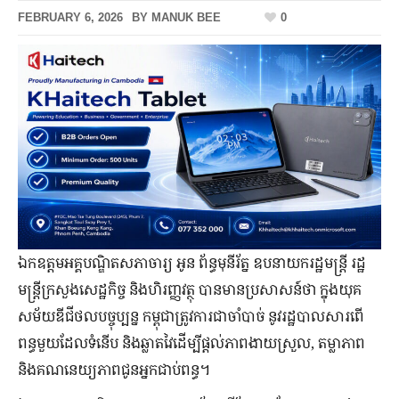
FEBRUARY 6, 2026
BY
MANUK BEE
0
ឯកឧត្តមអគ្គបណ្ឌិតសភាចារ្យ អូន ព័ន្ធមុនីរ័ត្ន ឧបនាយករដ្ឋមន្ត្រី រដ្ឋ
មន្ត្រីក្រសួងសេដ្ឋកិច្ច និងហិរញ្ញវត្ថុ បានមានប្រសាសន៍ថា ក្នុងយុគ
សម័យឌីជីថលបច្ចុប្បន្ន កម្ពុជាត្រូវការជាចាំបាច់ នូវរដ្ឋបាលសារពើ
ពន្ធមួយដែលទំនើប និងឆ្លាតវៃដើម្បីផ្ដល់ភាពងាយស្រួល, តម្លាភាព
និងគណនេយ្យភាពជូនអ្នកជាប់ពន្ធ។