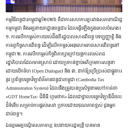
កម្មវិធីពន្ធដារកម្ពុជាឆ្នាំ២០២៦ គឺជាការសហការគ្នារវាងសភាពាណិជ្ជ
កម្មកម្ពុជា និងអគ្គនាយកដ្ឋានពន្ធដារ ដែលធ្វើឡើងក្នុងគោលបំណង៖
១. ការលើកកម្ពស់ការយល់ដឹងពីរដ្ឋបាលសារពើពន្ធ បទប្បញ្ញាត្តិ និង
កាតព្វកិច្ចសារពើពន្ធ ដើម្បីលើកកម្ពស់អនុលោមភាពសារពើពន្ធនៅ
កម្ពុជា ២. ការលើកកម្ពស់កិច្ចពិភាក្សាក្រៅយន្តការរបស់រាជ
រដ្ឋាភិបាលដែលមានស្រាប់ ដោយប្រកាន់ខ្ជាប់អភិក្រមការសន្ទនា
ដោយបើកចំហ (Open Dialogue) និង ៣.​ ដាក់ឱ្យប្រើប្រាស់ជាផ្លូវការ
នូវ ប្រព័ន្ធបច្ចេកវិទ្យាព័ត៌មានពន្ធដារកម្ពុជា (Cambodia Tax
Administration System) ដែលនឹងត្រូវបានប្រសិទ្ធនាមហៅកាត់ថា
«GDT HomeTax- ជីឌីធី ហូមថាក» ដែលជាថ្នាលបច្ចេកវិទ្យាឌីជីថល
ដ៏ទំនើប សម្រាប់ការផ្តល់សេវា ប្រកបដោយគុណភាពខ្ពស់ ជូនអ្នក
ជាប់ពន្ធ។
ឯឧត្តមអគ្គបណ្ឌិតសភាចារ្យ ឧបនាយករដ្ឋមន្ត្រី បានមាន