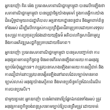
អ្នកឧកញ៉ា គិត​ ម៉េង ប្រធានសភាពាណិជ្ជកម្មកម្ពុជា បានលើកឡើងថា
សភាពាណិជ្ជកម្មកម្ពុជា បានប្តេជ្ញាចិត្តយ៉ាងមុតមាំ ក្នុងការធ្វើការយ៉ាង
ជិតស្និទ្ធជាមួយរាជរដ្ឋាភិបាល អគ្គនាយកដ្ឋានពន្ធដារ និងអ្នកពាក់ព័ន្ធ
ទាំងអស់ ដើម្បីលើកកម្ពស់ការប្រព្រឹត្តិអាជីវកម្មប្រកបដោយការទទួល
ខុសត្រូវ ការប្រកួតប្រជែងដោយយុត្តិធម៌ អភិបាលកិច្ចសាជីវកម្មល្អ
និងការអភិវឌ្ឍសេដ្ឋកិច្ចប្រកបដោយចីរភាព។
អ្នកឧកញ៉ា ប្រធានសភាពាណិជ្ជកម្មកម្ពុជា បានគូសបញ្ជាក់ថា ការ
អនុវត្តតាមកាតព្វកិច្ចពន្ធ មិនអាចកើតមានឡើងតាមរយៈការអនុវត្ត
ច្បាប់តែប៉ុណ្ណោះទេ។ វាត្រូវបានកសាងឡើងតាមរយៈការជឿជាក់ និង
ការជឿជាក់នោះត្រូវបានបង្កើតឡើងនៅពេលដែលច្បាប់មានភាព
ច្បាស់លាស់ អនុវត្តយ៉ាងស្មើភាព និងមានប្រព័ន្ធគាំទ្រដែលដំណើរ
ការបានប្រសើរ។
ជាមួយគ្នានេះ អ្នកឧកញ៉ា​ បានអំពាវនាវឱ្យផ្នែកឯកជនទាំងអស់ ត្រូវ
អនុវត្តកាតព្វកិច្ចបង់ពន្ធស្របតាមច្បាប់ឱ្យបានត្រឹមត្រូវ ដោយចាត់