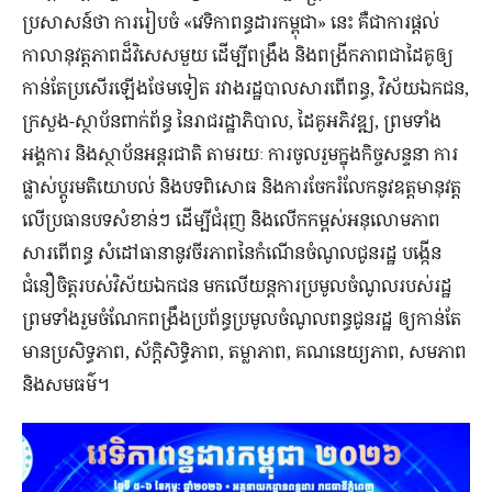
ប្រសាសន៍ថា ការរៀបចំ «វេទិកាពន្ធដារកម្ពុជា» នេះ គឺជាការផ្តល់
កាលានុវត្តភាពដ៏វិសេសមួយ ដើម្បីពង្រឹង និងពង្រីកភាពជាដៃគូឲ្យ
កាន់តែប្រសើរឡើងថែមទៀត រវាងរដ្ឋបាលសារពើពន្ធ, វិស័យឯកជន,
ក្រសួង-ស្ថាប័នពាក់ព័ន្ធ នៃរាជរដ្ឋាភិបាល, ដៃគូអភិវឌ្ឍ, ព្រមទាំង
អង្គការ និងស្ថាប័នអន្តរជាតិ តាមរយៈ ការចូលរួមក្នុងកិច្ចសន្ទនា ការ
ផ្លាស់ប្តូរមតិយោបល់ និងបទពិសោធ និងការចែករំលែកនូវឧត្តមានុវត្ត
លើប្រធានបទសំខាន់ៗ ដើម្បីជំរុញ និងលើកកម្ពស់អនុលោមភាព
សារពើពន្ធ សំដៅធានានូវចីរភាពនៃកំណើនចំណូលជូនរដ្ឋ បង្កើន
ជំនឿចិត្តរបស់វិស័យឯកជន មកលើយន្តការប្រមូលចំណូលរបស់រដ្ឋ
ព្រមទាំងរួមចំណែកពង្រឹងប្រព័ន្ធប្រមូលចំណូលពន្ធជូនរដ្ឋ ឲ្យកាន់តែ
មានប្រសិទ្ធភាព, ស័ក្តិសិទ្ធិភាព, តម្លាភាព, គណនេយ្យភាព, សមភាព
និងសមធម៌។