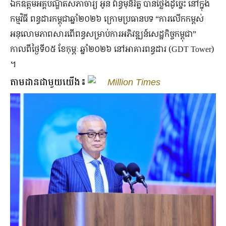
ឯកឧត្តមអគ្គបណ្ឌិតសភាចារ្យ អូន ព័ន្ធមុនីរ័ត្ន បានថ្លែងដូច្នេះ នៅក្នុង
កម្មវិធី ពន្ធដារកម្ពុជាឆ្នាំ២០២៦ ក្រោមប្រធានបទ “ការលើកកម្ពស់
អនុលោមភាពសារពើពន្ធសម្រាប់ការអភិវឌ្ឍន៍សេដ្ឋកិច្ចកម្ពុជា”
កាលពីថ្ងៃទី០៥ ខែកុម្ភៈ ឆ្នាំ២០២៦ នៅអាគារពន្ធដារ (GDT Tower)
។
តាមដានជាមួយយើង៖
Million Times