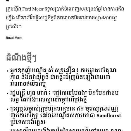
មហាជន​ពិតជា​ស្គាល់​សេដ្ឋី​នី ម៉ៅ ចំណាន បាន​យ៉ាង​ច្បាស់​ទាំង​
កិត្តិយស កេរ្តិ៍ឈ្មោះ និង​ស្នាដៃ​ក្នុង​សង្គម។ សេដ្ឋី​នី​រូប​នេះ​ជា​មនុស្ស​
មិន​ប្រកាន់​ខ្លួន តែងតែ​ឱនលំទោន​ដាក់​អ្នក​ដទៃ​មុន​ជានិច្ច
Read More
ដំណឹងថ្មីៗ
អ្នកឧកញ៉ាបណ្ឌិត សំ សុខនឿន៖ ការផ្តោតលើគុណ
ភាព និងនវានុវត្តន៍ ជាគន្លឹះជំរុញចិនឡើងជាមហា
អំណាចផលិតកម្ម
រដ្ឋមន្ត្រី ហួត ហាក់៖ “រដូវកាលបៃតង” មិនមែនជាឧប
សគ្គ តែជាឱកាសស្គាល់កម្ពុជាពីជ្រុងថ្មី
កូនប្រុសម្ចាស់ក្រុមហ៊ុនហនុមាន ផន មុតសុក្រឆពណ្ណ
ញ្ចប់ការសិក្សា នៅរាជបណ្ឌិតសភាយោធា Sandhurst
ប្រទេសអង់គ្លេស