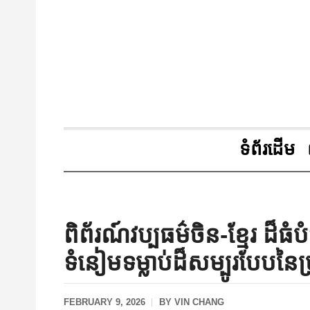
ទំព័រដើម
ពិព័រណ៍​វប្បធម៌ចិន-ខ្មែរ ដ៏ធំ
ទំនៀមទម្លាប់ដ៏សម្បូរបែបនៃ
FEBRUARY 9, 2026
BY
VIN CHANG