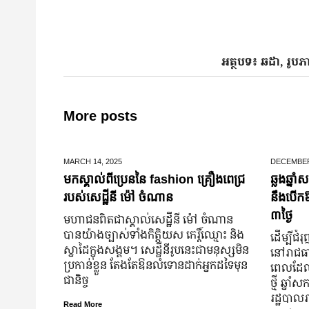
អត្ថបទ៖ ឆដា, រូប
More posts
MARCH 14,
2025
DECEMBER
មកស្គាល់ពីប្រេននៃ​ fashion គ្រឿងពេជ្រ
ឆ្លងឆ្នា
របស់សេដ្ឋីនី ម៉ៅ ចំណាន
នឹងបើកឱ
៣ថ្ងៃ
មហាជន​ពិតជា​ស្គាល់​សេដ្ឋី​នី ម៉ៅ ចំណាន
បាន​យ៉ាង​ច្បាស់​ទាំង​កិត្តិយស កេរ្តិ៍ឈ្មោះ និង​
ដើម្បីជ
ស្នាដៃ​ក្នុង​សង្គម។ សេដ្ឋី​នី​រូប​នេះ​ជា​មនុស្ស​មិន​
នៅរាជធាន
ប្រកាន់​ខ្លួន តែងតែ​ឱនលំទោន​ដាក់​អ្នក​ដទៃ​មុន​
ពេលដែលព
ជានិច្ច
ថ្មី ឆ្
រដ្ឋបាលរ
Read More