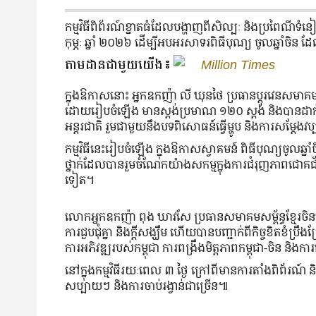
កម្មវិធី​ពិព័រណ៍ខ្នាត​ធំ​ដែលបង្ហាញពីសិល្បៈ និង​ប្រពៃណី​ទំន
កុម្ភៈ ឆ្នាំ ២០២៦ ដើម្បី​អបអរ​សាទរ​ពិធីបុណ្យ ចូល​ឆ្នាំ​ចិ
តាមដានជាមួយយើង៖
Million Times
ក្នុង​ឱកាស​នោះ អ្នកឧកញ៉ា លី ឃុនថៃ ប្រធាន​ប្ដូរ​វេន​សមាគម​សម្ព័
ដោយ​រៀបចំ​ឡើង មាន​ស្តង់​ប្រមាណ ១២០ ស្តង់ និង​បាន​ដាក់​តា
អន្តរជាតិ រួម​ជាមួយ​នឹង​បទ​ពិសោធន៍​ធ្វើម្ហូប និង​ការ​សម្ដែង​វ
កម្មវិធីនេះ​​រៀបចំឡើង ក្នុង​ឱកាស​ស្វាគមន៍ ពិធី​បុណ្យ​ចូលឆ
ថ្នាក់​ដែល​បាន​រួម​ចំណែក​យ៉ាង​សកម្ម​ក្នុង​ការ​ជំរុញ​ភាព​ជ
ទៀត។
លោកអ្នកឧកញ៉ា ពុង ឃាវសែ ប្រធានសមាគមសម្ព័ន្ធខ្មែរចិននៅកម្
ការជួបជុំគ្នា និង​ក្តី​សង្ឃឹម ហើយ​បាន​បញ្ជាក់​ពី​កិច្ចខិ
ការ​អភិវឌ្ឍរបស់កម្ពុជា ការពង្រឹងមិត្តភាពកម្ពុជា-ចិន និ
នៅ​ក្នុង​កម្មវិធី​រយៈពេល ៣ ថ្ងៃ ​ក្រៅ​ពី​មានការតាំងពិព័រណ
សប្បាយៗ និងការចាប់រង្វាន់ជាច្រើន៕