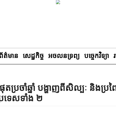
ព័ត៌មាន
សេដ្ឋកិច្ច
អចលនទ្រព្យ
បច្ចេកវិទ្យា
បំផុតប្រចាំឆ្នាំ បង្ហាញពីសិល្បៈ និងប្រ
ប្រទេសទាំង ២