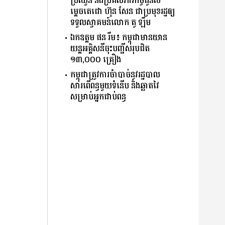
ប្រឈួន និងប្រគល់ភារ​កិច្ចជូនស
ម្តេចតេជោ ហ៊ុន សែន ជាប្រមុខរដ្ឋឲ្យ
ទទួលស្វាគមន៍លោក តូ ឡឹម
ឯកឧត្តម ផន រឹម៖ កម្ពុជាមានយាន
យន្តអគ្គិសនីចុះបញ្ជីសរុបជិត
១៣,០០០ គ្រឿង
កម្ពុជាត្រូវការចំាបាច់នូវរដ្ឋបាល
សារពើពន្ធមួយទំនើប និងឆ្លាតវៃ
សម្រាប់អ្នកជាប់ពន្ធ