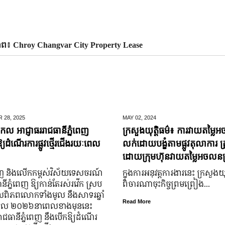
ភាព៖ Chroy Changvar City Property Lease
 28,
2025
MAY 02,
2024
ំសកល អាជ្ញាធររាជធានីភ្នំពេញ
ក្រសួងយុត្តិធម៌៖ ការវាយតម្លៃអ
្យដំណើរការផ្លូវថ្មើរជើងរយៈពេល
លក់ដោយបង្ខំតាមផ្លូវតុលាការ ត្រ
ដោយក្រុមហ៊ុនវាយតម្លៃអចលនទ្
ំរុញ និងលើកកម្ពស់វិស័យទេសចរណ៍
ក្នុងការអនុវត្តការងារនេះ ក្រសួងយុត
ីភ្នំពេញ ឱ្យកាន់តែរស់រវើក ស្រប
ពិចារណាចុះកិច្ចព្រមព្រៀង...
ិភពលោកទាំងមូល នឹង​សាទរឆ្នាំ
Read More
នាំសកល ២០២៦នាពេលខាងមុននេះ
ាជធានីភ្នំពេញ នឹងបើកឱ្យដំណើរ