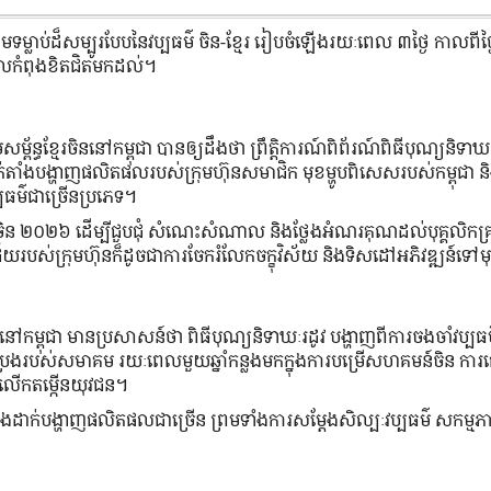
ៀមទម្លាប់​ដ៏​សម្បូរ​បែប​នៃ​វប្បធម៌ ចិន-ខ្មែរ រៀបចំឡើង​រយៈពេល ៣ថ្ងៃ កាលពី​ថ្
ន ដែល​កំពុងខិតជិតមកដល់។
ន្ធ​ខ្មែរ​ចិន​នៅ​កម្ពុជា បាន​ឲ្យ​ដឹង​ថា ព្រឹត្តិការណ៍​ពិព័រណ៍​ពិធី​បុណ្យ​និទាឃ
ំង​បង្ហាញ​ផលិតផល​របស់​ក្រុមហ៊ុន​សមាជិក មុខ​ម្ហូប​ពិសេស​របស់​កម្ពុជា និ
ប្បធម៌​ជាច្រើន​ប្រភេទ។
្នាំ​ចិន ២០២៦ ដើម្បី​ជួបជុំ សំណេះសំណាល និង​ថ្លែង​អំណរគុណ​ដល់​បុគ្គលិក​គ្រ
ោគជ័យ​របស់​ក្រុមហ៊ុនក៏ដូចជាការចែករំលែកចក្ខុវិស័យ និង​ទិសដៅ​អភិវឌ្ឍន៍ទៅ​មុ
ពុជា មានប្រសាសន៍ថា ពិធី​បុណ្យ​និទាឃៈរដូវ បង្ហាញ​ពី​ការ​​ចងចាំ​វប្បធម៌
តខំប្រឹងប្រែងរបស់សមាគម រយៈពេលមួយឆ្នាំកន្លងមកក្នុងការបម្រើសហគមន៍ចិន ការ​ល
ងការលើកតម្កើនយុវជន។
៍ និងដាក់បង្ហាញផលិតផលជាច្រើន ព្រម​ទាំង​ការ​សម្តែង​សិល្បៈ​វប្បធម៌​ សកម្មភា