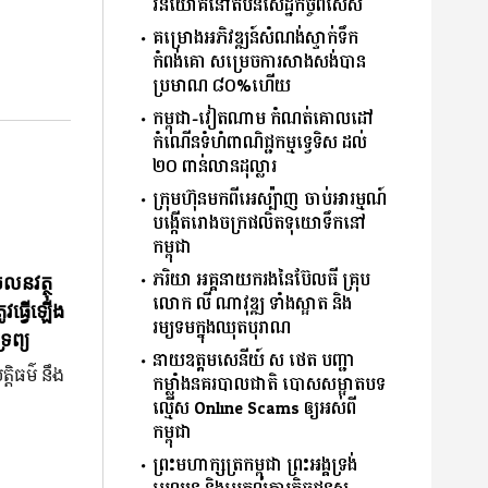
វិនិយោគនៅតំបន់សេដ្ឋកិច្ចពិសេស
គម្រោងអភិវឌ្ឍន៍សំណង់ស្ទាក់ទឹក
កំពង់គោ សម្រេចការសាងសង់បាន
ប្រមាណ ៨០%ហើយ
កម្ពុជា-វៀតណាម កំណត់គោលដៅ
កំណើនទំហំពាណិជ្ជកម្មទ្វេទិស ដល់
២០ ពាន់លានដុល្លារ
ក្រុមហ៊ុន​មកពីអេស្ប៉ាញ​ ចាប់អារម្មណ៍
បង្កើតរោងចក្រផលិតទុយោទឹកនៅ
កម្ពុជា
ភរិយា អគ្គនាយករងនៃប៊ែលធី គ្រុប
ចលនវត្ថុ
លោក លី ណាវុឌ្ឍ ទាំងស្អាត និង
ូវធ្វើឡើង
រម្យទមក្នុងឈុតបុរាណ
រព្យ
នាយឧត្តមសេនីយ៍ ស ថេត បញ្ជា
្តិធម៌ នឹង
កម្លាំងនគរបាលជាតិ បោសសម្អាតបទ
ល្មើស Online Scams ឲ្យអស់ពី
កម្ពុជា
ព្រះមហាក្សត្រកម្ពុជា ព្រះអង្គទ្រង់