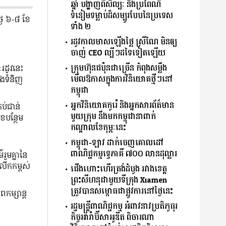
ឆ្នាំ បង្ហាញពីសិល្បៈ និងប្រពៃណី
ទំនៀមទម្លាប់ដ៏សម្បូរបែបនៃប្រទេស
ងៃ ៦-៨ ខែ​
ទាំង ២
រដូវកាលមាសឡើងថ្លៃ ស្រីណៃ មិនឲ្យ
ចាញ់ CEO ល្បីៗដទៃទៀតឡើយ
ក្រុមហ៊ុនជប៉ុនជាច្រើន កំពុងសម្លឹង
ៈរដូវ​នេះ
មើលឱកាសក្នុងការវិនិយោគថ្មីៗនៅ
ង​ទំនិញ​
កម្ពុជា
អ្នកវិនិយោគកូរ៉េ និងអ្នកសារព័ត៌មាន
ប់​ជាន់
មួយក្រុម នឹងមកកម្ពុជានាពាក់
ខ​បន្ថែម
កណ្ដាលខែកុម្ភៈនេះ
កម្ពុជា-ឡាវ ដាក់ចេញគោលដៅ
ពាណិជ្ជកម្មទ្វេភាគី ៧០០ លានដុល្លារ
រួមគ្នានៃ
ើក​កម្ពស់​
ជើងហោះហើរត្រង់ដំបូង រវាងខេត្ត
ព្រះសីហនុជាមួយទីក្រុង Xiamen
ត្រូវបានសម្ពោធជាផ្លូវការនៅថ្ងៃនេះ
ពកម្សាន្ត
រដ្ឋមន្រ្តី​ពាណិជ្ជកម្ម អំពាវនាវប្រតិភូធុរ
កិច្ចអារ៉ាប៊ីសាអូឌីត ពិចារណា