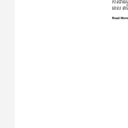
ការជាធម្ម
ពេល ៣ថ្
Read More