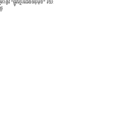
តានូវ “ផ្លូវថ្មើរជើងចតុមុខ” រយៈ
ងៃ