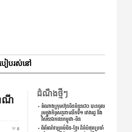
របៀបរស់នៅ
ដំណឹងថ្មីៗ
ពៃណី
តំណាងក្រុមហ៊ុនចិនចំនួន៨០ បានចូល
រួមក្នុងកិច្ចសន្ទនាលើកទី១ រវាងរដ្ឋ និង
វិស័យឯកជនកម្ពុជា-ចិន
ពិព័រណ៍​វប្បធម៌ចិន-ខ្មែរ ដ៏ធំបំផុតប្រចាំ
0