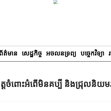
ព័ត៌មាន
សេដ្ឋកិច្ច
អចលនទ្រព្យ
បច្ចេកវិទ្យា
តចំពោះអំពើ​មិន​គប្បី​ និងជ្រុលនិយម