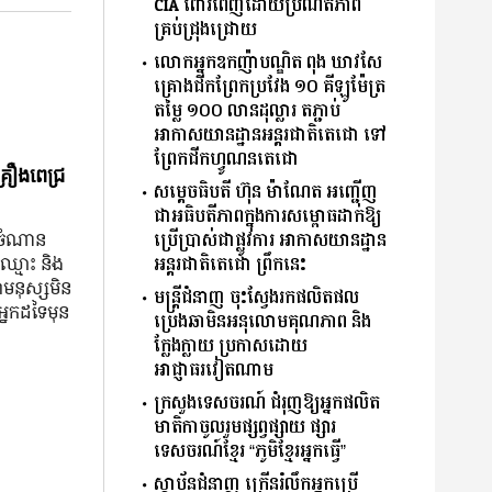
CIA ពោរពេញដោយប្រណីតភាព
គ្រប់​ជ្រុងជ្រោយ​
លោកអ្នកឧកញ៉ាបណ្ឌិត ពុង ឃាវសែ
គ្រោងជីកព្រែកប្រវែង ១០ គីឡូម៉ែត្រ
តម្លៃ ១០០ លានដុល្លារ តភ្ជាប់
អាកាសយានដ្ឋានអន្តរជាតិតេជោ ទៅ
ព្រែកជីកហ្វូណនតេជោ
្រឿងពេជ្រ
សម្តេចធិបតី ហ៊ុន ម៉ាណែត​​ អញ្ជើញ
ជាអធិបតីភាពក្នុងការសម្ពោធដាក់ឱ្យ
ប្រើប្រាស់ជាផ្លូវការ អាកាសយានដ្ឋាន
ៅ ចំណាន
អន្តរជាតិតេជោ ព្រឹកនេះ
៍ឈ្មោះ និង​
ា​មនុស្ស​មិន​
មន្ត្រីជំនាញ ចុះស្វែងរកផលិតផល
នក​ដទៃ​មុន​
ប្រេងឆាមិនអនុលោមគុណភាព និង
ក្លែងក្លាយ ប្រកាសដោយ
អាជ្ញាធរវៀតណាម
ក្រសួងទេសចរណ៍ ជំរុញឱ្យអ្នកផលិត
មាតិកាចូលរួមផ្សព្វផ្សាយ ផ្សារ
ទេសចរណ៍ខ្មែរ “ភូមិខ្មែរអ្នកធ្វើ”
ស្ថាប័នជំនាញ ក្រើនរំលឹកអ្នកប្រើ