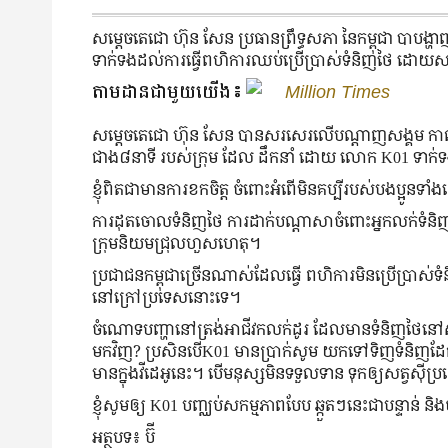
សម្តេចតេជោ ហ៊ុន សែន ប្រធានព្រឹទ្ធសភា នៃកម្ពុជា បាបង្ហាញ
ទាក់ទងដល់ការធ្វើពហិការឈប់ប្រើប្រាស់ទំនិញថៃ ដោយសម្ត
តាមដានជាមួយយើង៖
Million Times
សម្តេចតេជោ ហ៊ុន សែន បានសរសេរលើបណ្តាញសង្គម កាលពីយប
ជាង៨នាទី របស់ក្រុម ដែល ដឹកនាំ ដោយ លោក K01 ទាក់ទ
ខ្ញុំពិតជាមានការខកចិត្ត ចំពោះអំពើមិនគប្បីរបស់បងប្អូន
ការដុតចោលទំនិញថៃ ការដាក់បណ្តា​សាចំពោះ​អ្នក​លក់​ទ
ក្រុមនិយមជ្រុលហួសហេតុ។
ប្រជាជនកម្ពុជាច្រើនណាស់ដែលធ្វើ ពហិការមិន​ប្រើប្រាស់​ទ
នៅក្រៅប្រទេស​នោះទេ។
ចំណោទបញ្ហានៅត្រង់អាជីវកលក់ដូរ ដែលមានទំនិញ​ថៃនៅសល់
មកវិញ? ប្រសិនបើK01 មានប្រាក់សូម យកទៅ​ទិញ​ទំនិញ​ដ
មានក្នុងវីដេអូនេះ។ បើមនុស្សមិនទទួលទាន ទុកឲ្យសត្វស៊
ខ្ញុំសូមឲ្យ K01 បញ្ឈប់សកម្មភាពបែប ឆ្កួតៗនេះជាបន្ទាន់ និងច
អត្ថបទ៖ ប៊ី