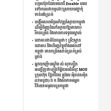
ហ្វេសប៊ុកដែលគណនី Disable ពេល
ទៅរកសេវាកម្មដោះស្រាយបញ្ហាកុំ
ទាន់បង់ប្រាក់
បង្កើតសហព័ន្ធអភិវឌ្ឍន៍ស្វាយកម្ពុជា
ដើម្បីជំរុញដំណាំស្វាយឱ្យមានការ
រីកចម្រើន និងមានការទទួលស្គាល់
ធនាគារជាតិនៃកម្ពុជា៖ គ្រឹះស្ថាន
ធនាគារ និងហិរញ្ញវត្ថុទាំងអស់នៅ
កម្ពុជា មានកម្រិតសាច់ប្រាក់គ្រប់
គ្រាន់
អ្នកឧកញ៉ាបណ្ឌិត សំ សុខនឿន
អញ្ជើញជា​ភ្ញៀវកិត្តិយស​ពិធី​ចុះ MOU
ក្រុមហ៊ុន ប្ល៊ែកវែល គ្លូប៊ល អ៉ិនវេសម៉ិន
(ខេមបូឌា) ឯ.ក និងសមាគមអ្នក
វិនិយោគមូលបត្រកម្ពុជា