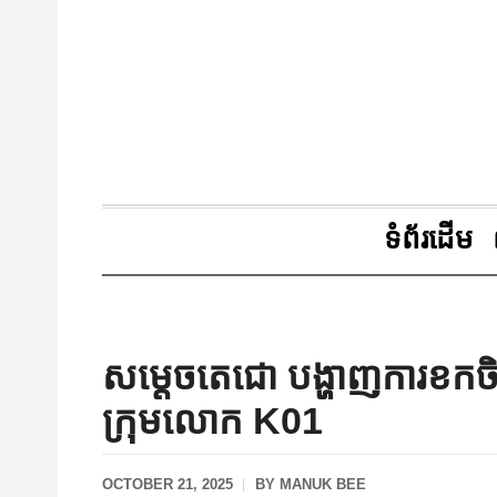
ទំព័រដើម
សម្តេចតេជោ បង្ហាញការខកចិត្
ក្រុម​លោក K01
OCTOBER 21, 2025
BY
MANUK BEE