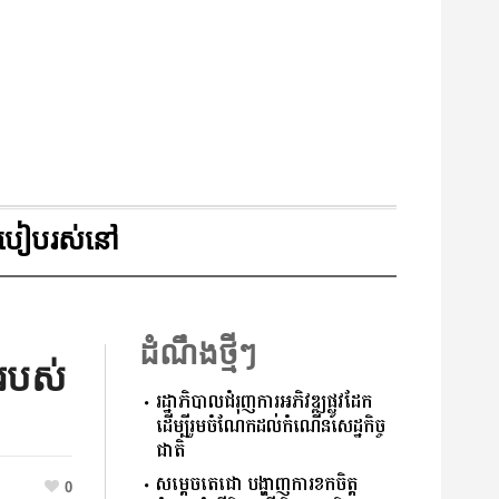
របៀបរស់នៅ
ដំណឹងថ្មីៗ
របស់​
រដ្ឋាភិបាលជំរុញការអភិវឌ្ឍផ្លូវដែក
ដើម្បីរួមចំណែកដល់កំណើនសេដ្ឋកិច្ច
ជាតិ
សម្តេចតេជោ បង្ហាញការខកចិត្ត
0