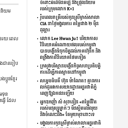
ចំពោះអំពើ​មិន​គប្បី​ និងជ្រុលនិយម
របស់​ក្រុម​លោក K01
ុលនិយម
រ៉ូបពេលរាត្រីរបស់កូនស្រីម្ចាស់សាលា
CIA នាថ្ងៃមង្គលការ តម្លៃជាង ២ ម៉ឺន
ដុល្លារ
លោក Lee Hwan Ju៖ បរិយាកាស
មានរយៈពេល
វិនិយោគអំណោយផលរបស់កម្ពុជា
បានបង្កើនទំនុកចិត្តដល់ភាគហ៊ុនិក និង
ពង្រឹងការវិនិយោគថែមទៀត
និងជារបៀប
ក្រសួងបរិស្ថានបង្កើនកិច្ចសហប្រតិបត្តិ
ការដើម្បីភាពស្អាតនៅកម្ពុជា
្អូនខ្មែរ
សម្ដេចធិបតី ហ៊ុន ម៉ាណែត៖ គ្មានការ
លក់ដូរអាកាសយានដ្ឋានអន្ដរជាតិភ្នំ
ពេញឱ្យឯកជនឡើយ
មទុន
ធ្វើ ដែល
អ្នកឧកញ៉ា សំ សុខនឿន «តម្លៃជីវិត
របស់មនុស្សម្នាក់ៗ មិនស្ថិតលើលុយ
និងចំណេះដឹង» តែមួយមុខនោះទេ
មង្គលការកូនស្រីម្ចាស់សាលាអន្តរជាតិ