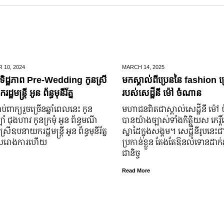
 10,
2024
MARCH 14,
2025
ិដ្ឋភាព Pre-Wedding កូនស្រី
មកស្គាល់ពីប្រេននៃ​ fashion គ
ឋមន្រ្តី អូន ព័ន្ធមុនីរ័ត្ន
របស់សេដ្ឋីនី ម៉ៅ ចំណាន
ប់​ពាក្យ​រួច​ច្រើន​ឆ្នាំ​ពេលនេះ កូន
មហាជន​ពិតជា​ស្គាល់​សេដ្ឋី​នី ម៉
ំ ជុងហាវ កូនក្រមុំ អូន ព័ន្ធមណី
បាន​យ៉ាង​ច្បាស់​ទាំង​កិត្តិយស កេរ្តិ
នស្រី​ឧបនាយករដ្ឋមន្ត្រី អូន ព័ន្ធមុនីរ័ត្ន
ស្នាដៃ​ក្នុង​សង្គម។ សេដ្ឋី​នី​រូប​នេះ​ជ
ូល​រោងការ​ហើយ
ប្រកាន់​ខ្លួន តែងតែ​ឱនលំទោន​ដាក់​អ្
ជានិច្ច
Read More