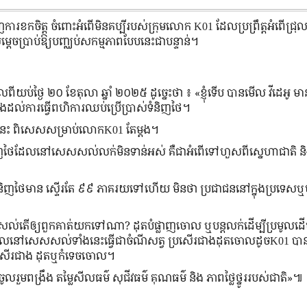
ការខកចិត្ត ចំពោះអំពើ​មិន​គប្បី​របស់​ក្រុម​លោក K01 ដែលប្រព្រឹត្តអំពើជ្រ
េចប្រាប់ឱ្យបញ្ឈប់សកម្មភាពបែបនេះជាបន្ទាន់។
់ថ្ងៃ ២០ ខែតុលា ឆ្នាំ ២០២៥ ដូច្នេះថា ៖ «ខ្ញុំទើប បានមើល វីដេអូ 
ងដល់ការធ្វើពហិការឈប់ប្រើប្រាស់ទំនិញថៃ។
ទាំងនេះ ពិសេសសម្រាប់លោកK01 តែម្តង។
ំនិញ​ថៃដែល​នៅសេសសល់លក់មិនទាន់អស់ គឺជាអំពើ​ទៅហួស​ពីស្នេហា​ជាតិ 
ំនិញ​ថៃ​មាន ស្ទើរតែ ៩៩ ភាគរយទៅហើយ មិនថា ប្រជាជន​នៅក្នុង​ប្រទេស​ឬបងប
​តើឲ្យ​ពួកគាត់យកទៅណា? ដុតបំផ្លាញចោល ឬបន្តលក់​ដើម្បី​ប្រមូល​​ដើ
ែលនៅសេសសល់ទាំងនេះធ្វើជាចំណីសត្វ ប្រសើរ​ជាង​ដុត​ចោលដូចK01 បាន
ីប្រសើរជាង ដុតឬកំទេចចោល។
ូល​រួម​ពង្រឹង តម្លៃសីលធម៌ សុជីវធម៌ គុណធម៌ និង ភាព​ថ្លៃថ្នូរ​របស់​ជាតិ»៕