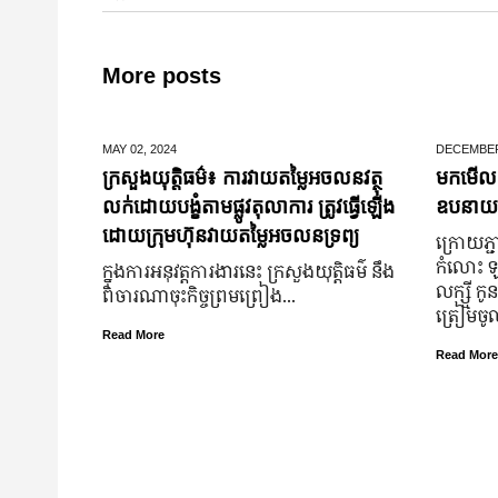
More posts
MAY 02,
2024
DECEMBER
ក្រសួងយុត្តិធម៌៖ ការវាយតម្លៃអចលនវត្ថុ
មកមើលទ
លក់ដោយបង្ខំតាមផ្លូវតុលាការ ត្រូវធ្វើឡើង
ឧបនាយករដ្
ដោយក្រុមហ៊ុនវាយតម្លៃអចលនទ្រព្យ
ក្រោយ​ភ្ជា
កំលោះ ឡា
ក្នុងការអនុវត្តការងារនេះ ក្រសួងយុត្តិធម៌ នឹង
លក្ស្មី កូ
ពិចារណាចុះកិច្ចព្រមព្រៀង...
ត្រៀម​ច
Read More
Read More