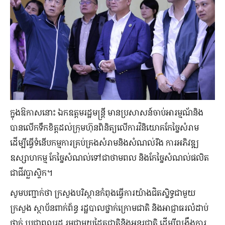
ក្នុងឱកាសនោះ ឯកឧត្តមរដ្ឋមន្រ្តី មានប្រសាសន៍ចាប់អារម្មណ័និង
បានលើកទឹកខិត្តដល់ក្រុមហ៊ុនពិនិត្យលើការវិនិយោគកែច្នៃសំរាម
ដើម្បីធ្វើទំនើបកម្មការគ្រប់គ្រងសំរាមនិងសំណល់រឹង ការអភិវឌ្ឍ
ឧស្សាហកម្ម កែច្នៃសំណល់ទៅជាថាមពល និងកែច្នៃសំណល់ផលិត
ជាជីវប្លាស្ទិក។
សូមបញ្ជាក់ថា ក្រសួងបរិស្ថានកំពុងធ្វើការយ៉ាងជិតស្និទ្ធជាមួយ
ក្រសួង ស្ថាប័នពាក់ព័ន្ធ រដ្ឋបាលថ្នាក់ក្រោមជាតិ និងអាជ្ញាធរលំដាប់
ថ្នាក់ ប្រជាពលរដ្ឋ រួមជាមួយដៃគូជាតិនិងអន្តរជាតិ ដើម្បីពង្រឹងការ