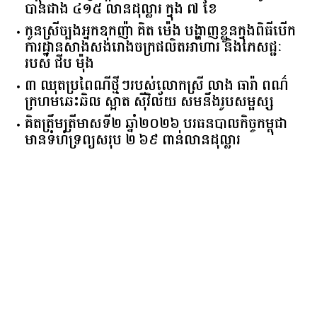
បានជាង ៤១៥ លានដុល្លារ ក្នុង ៧ ខែ
កូនស្រីច្បងអ្នកឧកញ៉ា គិត ម៉េង បង្ហាញខ្លួនក្នុងពិធីបើក
ការដ្ឋានសាងសង់រោងចក្រផលិតអាហារ និងភេសជ្ជៈ
របស់ ជីប ម៉ុង
៣ ឈុតប្រពៃណីថ្មីៗរបស់លោកស្រី លាង ធារ៉ា ពណ៌
ក្រហមឆេះឆិល ស្អាត ​ស៊ីវិល័យ សមនឹងរូបសម្ផស្ស
គិត​ត្រឹមត្រីមាស​ទី​២​ ​ឆ្នាំ​២០២៦​ បរធន​បាលកិច្ច​កម្ពុជា​ ​
មាន​ទំហំ​ទ្រព្យ​សរុប​ ​២.៦៩​ ​ពាន់លាន​ដុល្លារ​