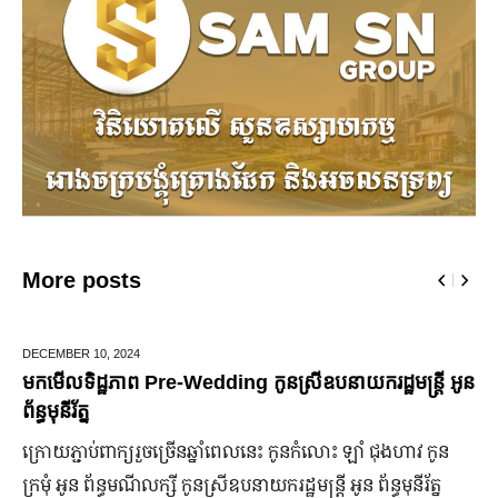
More posts
JUNE 25,
2024
ាយករដ្ឋមន្រ្តី អូន
មកដឹងប្រាក់ចំណេញសុទ្ធរបស់ក្រុមហ៊ុន For
ឆ្នាំ២០២៤
ំលោះ ឡាំ ជុងហាវ កូន
ក្រុមហ៊ុន Ford Motor ទទួលប្រាក់ចំណេញសរុបប្
 អូន ព័ន្ធមុនីរ័ត្ន
ឡើង បើទោះបីវិបត្តិសេដ្ឋកិច្ចពិភពលោកមិនទាន់