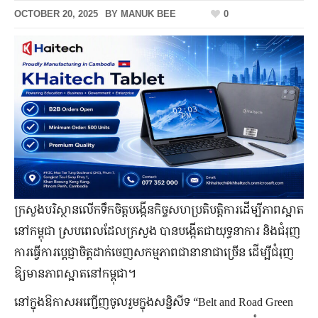
OCTOBER 20, 2025
BY
MANUK BEE
0
ក្រសួងបរិស្ថានលើកទឹកចិត្តបង្កើនកិច្ចសហប្រតិបត្តិការដើម្បីភាពស្អាត
នៅកម្ពុជា ស្របពេលដែលក្រសួង បានបង្កើតជាយុទ្ធនាការ និងជំរុញ
ការធ្វើការប្តេជ្ញាចិត្តដាក់ចេញសកម្មភាពជានានាជាច្រើន ដើម្បីជំរុញ
ឱ្យមានភាពស្អាតនៅកម្ពុជា។
នៅក្នុងឱកាសអញ្ជើញចូលរួមក្នុងសន្និសីទ “Belt and Road Green