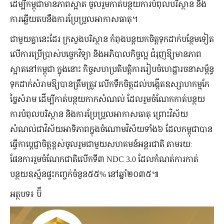
ដើម្បីកម្ពុជាមានភាពស្អាត ចូលរួមកាត់បន្ថយការបំពុលបរិស្ថាន និង
ការឆ្លើយតបនឹងការប្រែប្រួលអាកាសធាតុ។
ជាមួយគ្នានេះដែរ ក្រសួងបរិស្ថាន កំពុងបន្តយកចិត្តទុកដាក់បន្ថែមទៀត
លើការប្រើប្រាស់បច្ចេកវិទ្យា និងអភិបាលកិច្ចល្អ ជំរុញឱ្យមានភាព
ស្អាតនៅកម្ពុជា ក្នុងនោះ កិច្ចសហប្រតិបត្តិការរៀបចំហេដ្ឋារចនាសម្ព័ន្ធ
ទុកដាក់សំរាមឱ្យបានត្រឹមត្រូវ លើកទឹកចិត្តដល់បង្កើតឧស្សាហកម្មកែ
ច្នៃសំរាម ដើម្បីកាត់បន្ថយកាកសំណល់ ដែលរួមចំណែកកាត់បន្ថយ
ការបំពុលបរិស្ថាន និងការប្រែប្រួលអាកាសធាតុ ព្រោះវិស័យ
សំណល់ជាវិស័យអាទិភាពក្នុងចំណោមវិស័យទាំង៦ ដែលកម្ពុជាបាន
ធ្វើកាប្តេជ្ញាចិត្តខ្ពស់ចូលរួមជាមួយសហគមន៍អន្តរជាតិ តាមរយៈ
ផែនការរួមចំណែកជាតិលើកទី៣ NDC 3.0 ដែលកំណត់ការកាត់
បន្ថយឧស្ម័នផ្ទះកញ្ចក់ចំនួន៥៥% នៅឆ្នាំ២០៣៥៕
អត្ថបទ៖ ប៊ី