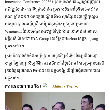
Innovation Conference 2025” ក្រោមប្រធានបទ «រួមគ្នាជំរុញការ
អភិវឌ្ឍបៃតង» នៅទីក្រុងប៉េកាំង ប្រទេសចិន នាថ្ងៃទី១៧-១៩ ខែ
តុលា ឆ្នាំ២០២៥ ឯកឧត្តមបណ្ឌិត អ៊ាង សុផល្លែត រដ្ឋមន្រ្តីក្រសួង
បរិស្ថាន បានអញ្ជើញដឹកនាំប្រតិភូធ្វើទស្សកិច្ចនៅក្រុមហ៊ុន
Wangneng ដែលបង្កើតរោងចក្របំប្លែងសំណល់ទៅជាថាមពល
អគ្គីសនី នៃ MIZUDA Group នៅទីក្រុងHuzhou ខេត្តZhejiang
ប្រទេសចិន។
ក្រុមហ៊ុនបាននិងកំពុងប្រើប្រាស់បច្ចេកវិទ្យាទំនើប និងប្រព័ន្ធបញ្ជា
បច្ចេកវិទ្យាបញ្ញាសិប្បនិមិត្ត AI លើការកែច្នៃសំរាម ដែលប្រមូលបានពី
ក្រុងចំនួនប្រមាណ ២៥០០ តោន ក្នុង១ថ្ងៃ ដើម្បីបង្កើតជាថាមពល
អគ្គិសនី។
តាមដានជាមួយយើង៖
Million Times