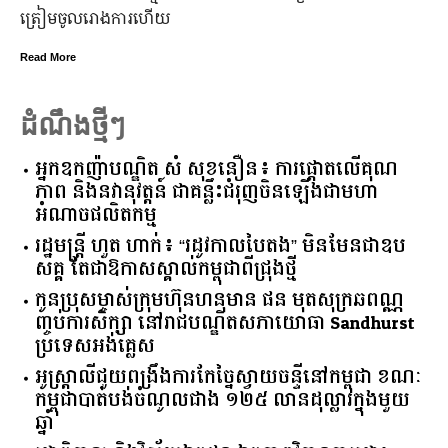
ប្រសើរ។
Read More
ដំណឹងថ្មីៗ
អ្នកឧកញ៉ាបណ្ឌិត សំ សុខនឿន៖ ការផ្តោតលើគុណ
ភាព និងនវានុវត្តន៍ ជាគន្លឹះជំរុញចិនឡើងជាមហា
អំណាចផលិតកម្ម
រដ្ឋមន្ត្រី ហួត ហាក់៖ “រដូវកាលបៃតង” មិនមែនជាឧប
សគ្គ តែជាឱកាសស្គាល់កម្ពុជាពីជ្រុងថ្មី
កូនប្រុសម្ចាស់ក្រុមហ៊ុនហនុមាន ផន មុតសុក្រឆពណ្ណ
ញ្ចប់ការសិក្សា នៅរាជបណ្ឌិតសភាយោធា Sandhurst
ប្រទេសអង់គ្លេស
អូស្ត្រាលី​ជួយ​ពង្រឹង​ការ​កែច្នៃ​ស្វាយចន្ទី​នៅ​កម្ពុជា​ ​ខណៈ​
កម្ពុជា​បាត់បង់​ចំណូល​ជាង​ ​១២៥​ ​លាន​ដុល្លារ​ក្នុង​មួយ​
ឆ្នាំ​