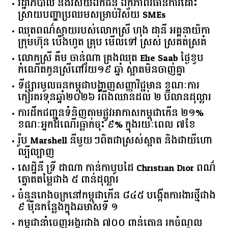
រដ្ឋាភិបាល​ ​និង​វិស័យ​ឯកជន ​ឯកភាព​វិធានការ​ដោះ
ស្រាយ​បញ្ហា​ប្រឈម​​សម្រាប់​វិស័យ​ ​SMEs​
ឈុតពណ៌ស្វាយរបស់លោកស្រី ហុង ដានី អគ្គ​នាយិកា​
ក្រុមហ៊ុន ប៉េងហួត គ្រុប មើលទៅ ស្រស់ ស្រគត់ស្រគំ
លោកស្រី គឹម ចាន់ណា គ្រងឈុត Elie Saab ថ្ងៃខួប
កំណើតកូនស្រីពៅវ័យ១៩ ឆ្នាំ ស្អាតមិនចាញ់គ្នា
ទីផ្សារ​មូលធន​កម្ពុជា​បង្ហាញ​សញ្ញា​វិជ្ជមាន​ ​ខណៈ​ការ​
កៀរគរ​ទុន​ឆ្នាំ​២០២៦​ ​រំពឹង​ឈានដល់​ ​២​ ​ប៊ីលាន​ដុល្លារ​
ការដឹកជញ្ជូនទំនិញតាមផ្លូវអាកាសកម្ពុជាកើន ២១%
ខណៈអ្នកដំណើរធ្លាក់ចុះ ៩% ក្នុងរយៈពេល ៧ខែ
រ៉ូប Marshell នីមួយៗពិតជាស្រស់ស្អាត និងជាយីហោ
ល្បីល្បាញ
សេដ្ឋិនី ទ្រី ដាណា កាន់កាបូបដៃ Christian Dior ពណ៌
ត្នោតតម្លៃជាង ៥ ពាន់ដុល្លារ
ចំនួន​រោងចក្រ​នៅ​កម្ពុជា​កើន​ ​៨៤៥​ ​បង្កើត​ការងារ​ថ្មី​ជាង​
​៩​ ​ម៉ឺន​កន្លែង​ក្នុង​ឆមាស​ទី ​១​
កម្ពុជានាំចេញអង្ករជាង ៧០០ ពាន់តោន រកចំណូល