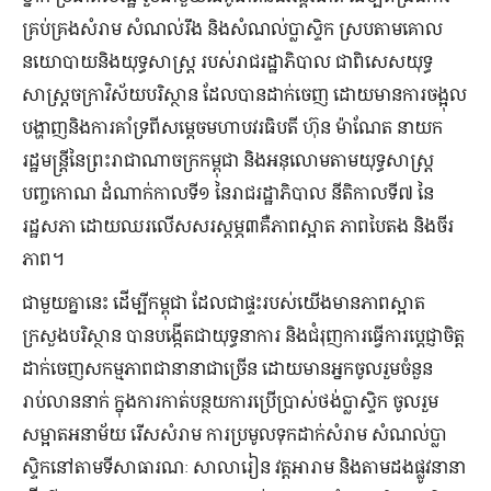
គ្រប់គ្រងសំរាម សំណល់រឹង និងសំណល់ប្លាស្ទិក ស្របតាមគោល
នយោបាយនិងយុទ្ធសាស្រ្ត របស់រាជរដ្ឋាភិបាល ជាពិសេសយុទ្ធ
សាស្រ្តចក្រាវិស័យបរិស្ថាន ដែលបានដាក់ចេញ ដោយមានការចង្អុល
បង្ហាញនិងការគាំទ្រពីសម្តេចមហាបវរធិបតី ហ៊ុន ម៉ាណែត នាយក
រដ្ឋមន្រ្តីនៃព្រះរាជាណាចក្រកម្ពុជា និងអនុលោមតាមយុទ្ធសាស្រ្ត
បញ្ចកោណ ដំណាក់កាលទី១ នៃរាជរដ្ឋាភិបាល នីតិកាលទី៧ នៃ
រដ្ឋសភា ដោយឈរលើសសរស្តម្ភ៣គឺភាពស្អាត ភាពបៃតង និងចីរ
ភាព។
ជាមួយគ្នានេះ ដើម្បីកម្ពុជា ដែលជាផ្ទះរបស់យើងមានភាពស្អាត
ក្រសួងបរិស្ថាន បានបង្កើតជាយុទ្ធនាការ និងជំរុញការធ្វើការប្តេជ្ញាចិត្ត
ដាក់ចេញសកម្មភាពជានានាជាច្រើន ដោយមានអ្នកចូលរួមចំនួន
រាប់លាននាក់ ក្នុងការកាត់បន្ថយការប្រើប្រាស់ថង់ប្លាស្ទិក ចូលរួម
សម្អាតអនាម័យ រើសសំរាម ការប្រមូលទុកដាក់សំរាម សំណល់ប្លា
ស្ទិកនៅតាមទីសាធារណៈ សាលារៀន វត្តអារាម និងតាមដងផ្លូវនានា