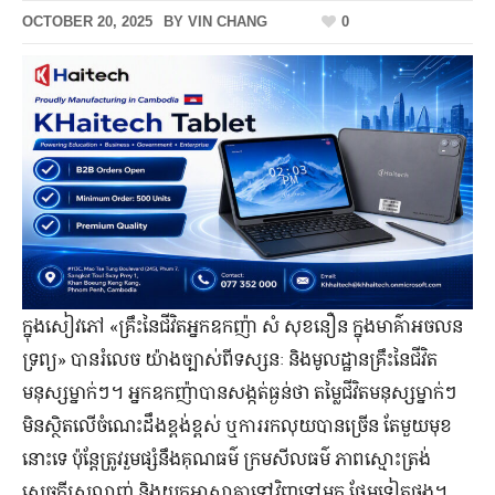
OCTOBER 20, 2025
BY
VIN CHANG
0
ក្នុង​សៀវភៅ «គ្រឹះនៃជីវិតអ្នកឧកញ៉ា សំ សុខនឿន ក្នុងមាគ៌ាអចលន
ទ្រព្យ» បាន​រំលេច យ៉ាង​ច្បាស់​ពី​ទស្សនៈ និង​មូលដ្ឋាន​គ្រឹះ​នៃ​ជីវិត​
មនុស្ស​ម្នាក់​ៗ។ អ្នកឧកញ៉ា​បាន​សង្កត់​ធ្ងន់​ថា តម្លៃ​ជីវិត​មនុស្ស​ម្នាក់​ៗ
មិន​ស្ថិត​លើ​ចំណេះ​ដឹង​ខ្ពង់ខ្ពស់ ឬ​ការ​រក​លុយ​បាន​ច្រើន តែ​មួយ​មុខ​
នោះ​ទេ ប៉ុន្តែ​ត្រូវ​រួមផ្សំ​នឹង​គុណធម៌ ក្រមសីលធម៌ ភាព​ស្មោះត្រង់
សេចក្ដី​ស្រលាញ់ និង​យក​អាសា​គ្នា​ទៅវិញទៅមក ថែម​ទៀត​ផង។