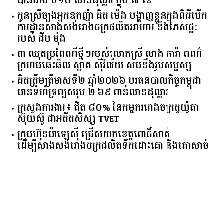
បានជាង ៤១៥ លានដុល្លារ ក្នុង ៧ ខែ
កូនស្រីច្បងអ្នកឧកញ៉ា គិត ម៉េង បង្ហាញខ្លួនក្នុងពិធីបើក
ការដ្ឋានសាងសង់រោងចក្រផលិតអាហារ និងភេសជ្ជៈ
របស់ ជីប ម៉ុង
៣ ឈុតប្រពៃណីថ្មីៗរបស់លោកស្រី លាង ធារ៉ា ពណ៌
ក្រហមឆេះឆិល ស្អាត ​ស៊ីវិល័យ សមនឹងរូបសម្ផស្ស
គិត​ត្រឹមត្រីមាស​ទី​២​ ​ឆ្នាំ​២០២៦​ បរធន​បាលកិច្ច​កម្ពុជា​ ​
មាន​ទំហំ​ទ្រព្យ​សរុប​ ​២.៦៩​ ​ពាន់លាន​ដុល្លារ​
ក្រសួង​ការងារ​៖ ​ជិត​ ​៨០​% ​នៃ​កម្មករ​រោងចក្រ​តូយ៉ូតា ​
ស៊ុយ​ស៊ូ ​ជា​អតីត​សិស្ស​ ​TVET​
ក្រុមហ៊ុន​ម៉ាឡេស៊ី ជ្រើសយកខេត្ដពោធិ៍សាត់
ដើម្បីសាងសង់រោងចក្រផលិតទឹកដោះគោ និងគោសាច់