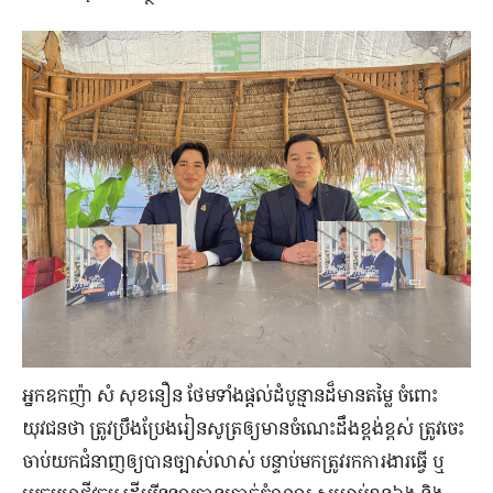
អ្នកឧកញ៉ា សំ សុខនឿន ថែមទាំង​ផ្ដល់​ដំបូន្មាន​ដ៏​មាន​តម្លៃ ចំពោះ​
យុវជន​ថា ត្រូវ​ប្រឹងប្រែង​រៀន​សូត្រ​ឲ្យ​មាន​ចំណេះដឹង​ខ្ពង់ខ្ពស់ ត្រូវ​ចេះ​
ចាប់​យក​ជំនាញ​ឲ្យ​បាន​ច្បាស់លាស់ បន្ទាប់​មក​ត្រូវ​រក​ការងារ​ធ្វើ ឬ​