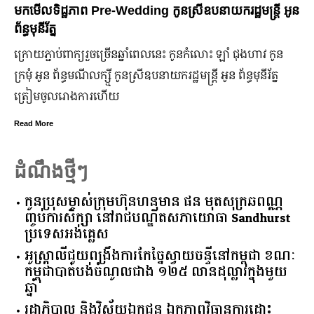
មកដឹងប្រាក់ចំណេញសុទ្ធរបស់ក្រុមហ៊ុន Ford ពីឆ្នាំ២០១០ ដល់
ឆ្នាំ២០២៤
ក្រុមហ៊ុន Ford Motor ទទួលប្រាក់ចំណេញសរុបប្រចាំឆ្នាំមានការកើន
ឡើង បើទោះបីវិបត្តិសេដ្ឋកិច្ចពិភពលោកមិនទាន់មានស្ថានភាពល្អ
ប្រសើរ។
Read More
ដំណឹងថ្មីៗ
កូនប្រុសម្ចាស់ក្រុមហ៊ុនហនុមាន ផន មុតសុក្រឆពណ្ណ
ញ្ចប់ការសិក្សា នៅរាជបណ្ឌិតសភាយោធា Sandhurst
ប្រទេសអង់គ្លេស
អូស្ត្រាលី​ជួយ​ពង្រឹង​ការ​កែច្នៃ​ស្វាយចន្ទី​នៅ​កម្ពុជា​ ​ខណៈ​
កម្ពុជា​បាត់បង់​ចំណូល​ជាង​ ​១២៥​ ​លាន​ដុល្លារ​ក្នុង​មួយ​
ឆ្នាំ​
រដ្ឋាភិបាល​ ​និង​វិស័យ​ឯកជន ​ឯកភាព​វិធានការ​ដោះ