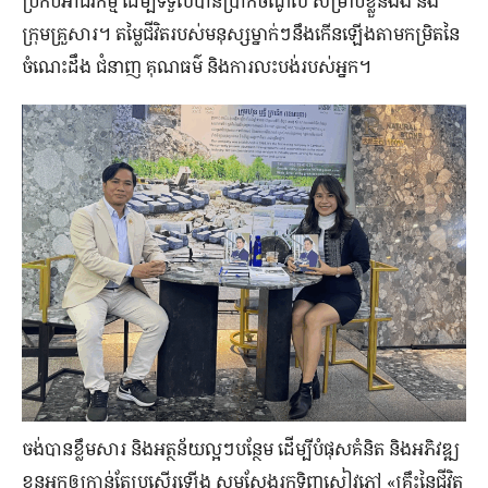
ប្រកប​អាជីវកម្ម ដើម្បី​ទទួល​បាន​ប្រាក់​ចំណូល សម្រាប់​ខ្លួន​ឯង និង​
ក្រុម​គ្រួសារ។ តម្លៃ​ជីវិត​របស់​មនុស្ស​ម្នាក់​ៗ​នឹង​កើន​ឡើង​តាម​កម្រិត​នៃ​
ចំណេះដឹង ជំនាញ គុណធម៌ និង​ការ​លះបង់​របស់​អ្នក។
ចង់បានខ្លឹមសារ និងអត្ថន័យល្អៗបន្ថែម ដើម្បីបំផុសគំនិត និងអភិវឌ្ឍ
ខ្លួនអ្នកឲ្យកាន់តែប្រសើរឡើង សូមស្វែងរកទិញសៀវភៅ «គ្រឹះនៃជីវិត