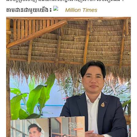
តាមដានជាមួយយើង៖
Million Times