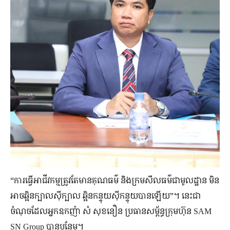
“ការ​ធ្វើ​អាជីវកម្ម​ត្រូវតែ​មាន​គុណធម៌ និង​ក្រម​សីល​ធម៌​ជា​មូលដ្ឋាន មិន​
អាច​ឆ្អិន​ក្បាល​ស៊ី​ក្បាល ឆ្អិន​កន្ទុយ​ស៊ី​កន្ទុយ​បាន​ឡើយ”។ នេះ​ជា​
ចំណុច​ដែល​អ្នក​ឧកញ៉ា សំ សុខនឿន ប្រធាន​សម្ព័ន្ធ​ក្រុមហ៊ុន SAM
SN Group បាន​បន្ថែម។