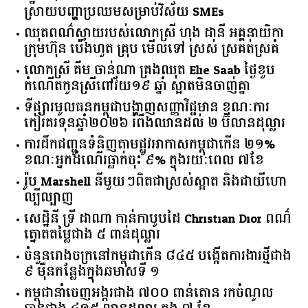
ស្រាយ​បញ្ហា​ប្រឈម​​សម្រាប់​វិស័យ​ ​SMEs​
ឈុតពណ៌ស្វាយរបស់លោកស្រី ហុង ដានី អគ្គ​នាយិកា​
ក្រុមហ៊ុន ប៉េងហួត គ្រុប មើលទៅ ស្រស់ ស្រគត់ស្រគំ
លោកស្រី គឹម ចាន់ណា គ្រងឈុត Elie Saab ថ្ងៃខួប
កំណើតកូនស្រីពៅវ័យ១៩ ឆ្នាំ ស្អាតមិនចាញ់គ្នា
ទីផ្សារ​មូលធន​កម្ពុជា​បង្ហាញ​សញ្ញា​វិជ្ជមាន​ ​ខណៈ​ការ​
កៀរគរ​ទុន​ឆ្នាំ​២០២៦​ ​រំពឹង​ឈានដល់​ ​២​ ​ប៊ីលាន​ដុល្លារ​
ការដឹកជញ្ជូនទំនិញតាមផ្លូវអាកាសកម្ពុជាកើន ២១%
ខណៈអ្នកដំណើរធ្លាក់ចុះ ៩% ក្នុងរយៈពេល ៧ខែ
រ៉ូប Marshell នីមួយៗពិតជាស្រស់ស្អាត និងជាយីហោ
ល្បីល្បាញ
សេដ្ឋិនី ទ្រី ដាណា កាន់កាបូបដៃ Christian Dior ពណ៌
ត្នោតតម្លៃជាង ៥ ពាន់ដុល្លារ
ចំនួន​រោងចក្រ​នៅ​កម្ពុជា​កើន​ ​៨៤៥​ ​បង្កើត​ការងារ​ថ្មី​ជាង​
​៩​ ​ម៉ឺន​កន្លែង​ក្នុង​ឆមាស​ទី ​១​
កម្ពុជានាំចេញអង្ករជាង ៧០០ ពាន់តោន រកចំណូល