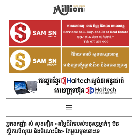
អ្នកឧកញ៉ា សំ សុខនឿន «តម្លៃជីវិតរបស់មនុស្សម្នាក់ៗ មិន
ស្ថិតលើលុយ និងចំណេះដឹង» តែមួយមុខនោះទេ