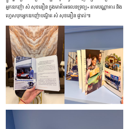
អ្នកឧកញ៉ា សំ សុខនឿន ក្នុងមាគ៌ាអចលនទ្រព្យ» តាមបណ្ណាគារ និង
ហ្វេសបុកអ្នកឧកញ៉ាបណ្ឌិត សំ សុខនឿន ផ្ទាល់៕