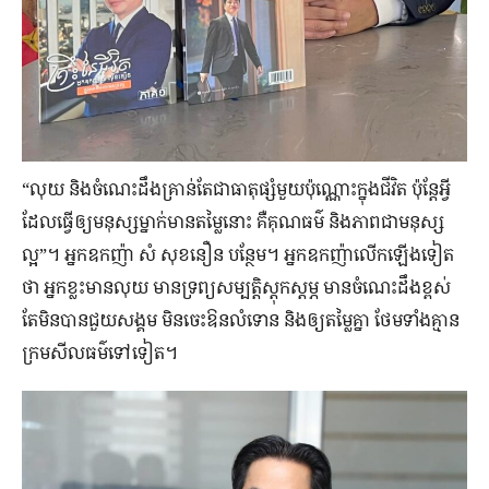
“លុយ និង​ចំណេះដឹង​គ្រាន់តែ​ជា​ធាតុផ្សំ​មួយ​ប៉ុណ្ណោះ​ក្នុង​ជីវិត ប៉ុន្តែ​អ្វី​
ដែល​ធ្វើ​ឲ្យ​មនុស្ស​ម្នាក់​មាន​តម្លៃ​នោះ គឺ​គុណធម៌ និង​ភាព​ជា​មនុស្ស​
ល្អ”។ អ្នកឧកញ៉ា សំ សុខនឿន បន្ថែម។ អ្នក​ឧកញ៉ា​លើក​ឡើង​ទៀត​
ថា អ្នក​ខ្លះ​មាន​លុយ មាន​ទ្រព្យ​សម្បត្តិ​ស្ដុកស្ដម្ភ មាន​ចំណេះដឹង​ខ្ពស់
តែ​មិន​បាន​ជួយ​សង្គម មិន​ចេះ​ឱនលំទោន និង​ឲ្យ​តម្លៃ​គ្នា ថែមទាំង​គ្មាន​
ក្រម​សីលធម៌​ទៅ​ទៀត។