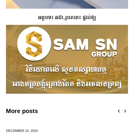
អត្ថបទ៖ ឆដា,រូបភាព៖ ផ្ដល់ឲ្យ
More posts
JUNE 25,
2024