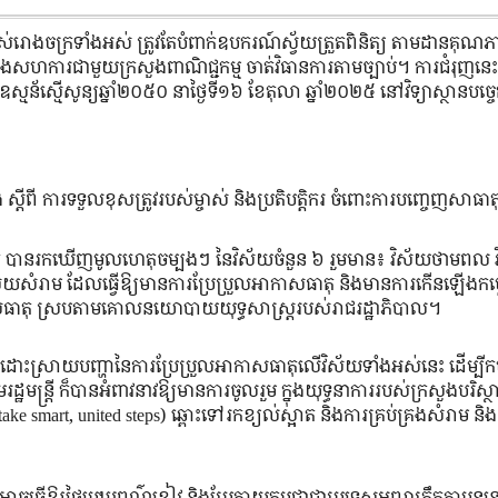
្យម្ចាស់រោងចក្រទាំងអស់ ត្រូវតែបំពាក់ឧបករណ៍ស្វ័យត្រួតពិនិត្យ តាមដានគុណ
ន នឹងសហការជាមួយក្រសួងពាណិជ្ជកម្ម ចាត់វិធានការតាមច្បាប់។ ការជំរុញនេះ 
ស្មន័ស្មើសូន្យឆ្នាំ២០៥០ នាថ្ងៃទី១៦ ខែតុលា ឆ្នាំ២០២៥ នៅវិទ្យាស្ថានបច្ចេក
ស្តីពី ការទទួលខុសត្រូវរបស់ម្ចាស់ និងប្រតិបត្តិករ ចំពោះការបញ្ចេញសាធា
ជាជាតិ បានរកឃើញមូលហេតុចម្បងៗ នៃវិស័យចំនួន ៦ រួមមាន៖ វិស័យថាមពល 
វិស័យសំរាម ដែលធ្វើឱ្យមានការប្រែប្រួលអាកាសធាតុ និងមានការកើនឡើងកម
ាកាសធាតុ ស្របតាមគោលនយោបាយយុទ្ធសាស្រ្តរបស់រាជរដ្ឋាភិបាល។
េជ្ញាដោះស្រាយបញ្ហានៃការប្រែប្រួលអាកាសធាតុលើវិស័យទាំងអស់នេះ ដើម្បីក
្ឋមន្រ្តី ក៏បានអំពាវនាវឱ្យមានការចូលរួម ក្នុងយុទ្ធនាការរបស់ក្រសួងបរិស
” (take smart, united steps) ឆ្ពោះទៅរកខ្យល់ស្អាត និងការគ្រប់គ្រងសំរាម
ា អាចធ្វើឱ្យផ្ទៃមេឃពណ៌ខៀវ និងប្រែក្លាយកម្ពុជាជាប្រទេសអព្យាក្រឹតកាបូននៅឆ