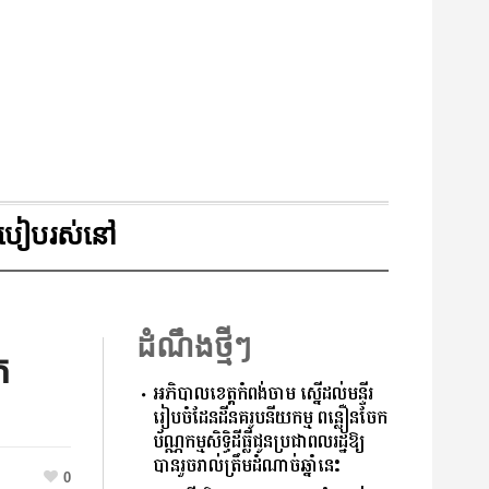
របៀបរស់នៅ
ដំណឹងថ្មីៗ
ត
អភិបាលខេត្តកំពង់ចាម ស្នើដល់មន្ទីរ
រៀបចំដែនដីនគរូបនីយកម្ម ពន្លឿនចែក
ប័ណ្ណកម្មសិទ្ធិដីធ្លីជូនប្រជាពលរដ្ឋឱ្យ
បានរួចរាល់ត្រឹមដំណាច់ឆ្នាំនេះ
0