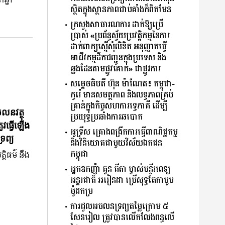
ស្ថិតក្នុងស្ថានភាពជាប់គាំងក៏ពិតមែន
ក្រសួងសាធារណការ ដាក់ឱ្យប្រើ
ប្រាស់ «ប្រព័ន្ធស្វ័យប្រវត្តិកម្មនៃការ
ដាក់ពាក្យស្នើសុំលិខិត អនុញ្ញាតធ្វើ
អាជីវកម្មដឹកជញ្ជូនក្នុងប្រទេស និង
ឆ្លងដែនតាមផ្លូវគោក» ជាផ្លូវការ
សម្ដេចធិបតី ហ៊ុន ម៉ាណែត៖ កម្ពុជា-
កូរ៉េ មានសមត្ថភាព និងលទ្ធភាពគ្រប់
គ្រាន់ក្នុងកិច្ចសហការទ្វេភាគី ដើម្បី
ចលនវត្ថុ
ប្រយុទ្ធប្រឆាំងការឆបោក
ូវធ្វើឡើង
អូទ្រីស គ្រោងពង្រីកការធ្វើពាណិជ្ជកម្ម
រព្យ
និងវិនិយោគជាមួយវិស័យឯកជន
កម្ពុជា
្តិធម៌ នឹង
អ្នកឧកញ៉ា គួន ធីតា ម្ចាស់មន្ទីរពេទ្យ
អន្តរជាតិ អរៀនដា ប្រើសុទ្ធតែកាបូប
ម៉ូដកម្រ
ការជួលអចលនទ្រព្យតម្លៃក្រោម ៥
សែនរៀល ត្រូវបានលើកលែងពន្ធលើ