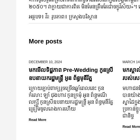
២០៥០។ វាក្លាយជាការពិត មិនមែនត្រឹមតែជាចក្ខុវិស័យ»។ នេ
អត្ថបទ៖ វីរៈ រូបភាព៖ ក្រសួងបរិស្ថាន
More posts
DECEMBER 10,
2024
MARCH 14
មកមើលទិដ្ឋភាព Pre-Wedding កូនស្រី
មកស្គាល
ឧបនាយករដ្ឋមន្រ្តី អូន ព័ន្ធមុនីរ័ត្ន
របស់សេដ
ក្រោយ​ភ្ជាប់​ពាក្យ​រួច​ច្រើន​ឆ្នាំ​ពេលនេះ កូន
មហាជន​ពិ
កំលោះ ឡាំ ជុងហាវ កូនក្រមុំ អូន ព័ន្ធមណី
បាន​យ៉ាង​ច
លក្ស្មី កូនស្រី​ឧបនាយករដ្ឋមន្ត្រី អូន ព័ន្ធមុនីរ័ត្ន
ស្នាដៃ​ក្ន
ត្រៀម​ចូល​រោងការ​ហើយ
ប្រកាន់​ខ
ជានិច្ច
Read More
Read More