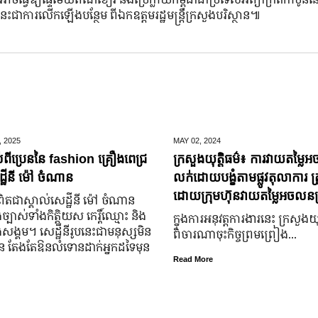
ះជាការលើកឡើងបន្ថែម ពីឯកឧត្តមរដ្ឋមន្រ្តីក្រសួងបរិស្ថាន៕
,
2025
MAY 02,
2024
់ពីប្រេននៃ​ fashion គ្រឿងពេជ្រ
ក្រសួងយុត្តិធម៌៖ ការវាយតម្លៃអ
្ឋីនី ម៉ៅ ចំណាន
លក់ដោយបង្ខំតាមផ្លូវតុលាការ ត្រ
ដោយក្រុមហ៊ុនវាយតម្លៃអចលនទ្
តជា​ស្គាល់​សេដ្ឋី​នី ម៉ៅ ចំណាន
្បាស់​ទាំង​កិត្តិយស កេរ្តិ៍ឈ្មោះ និង​
ក្នុងការអនុវត្តការងារនេះ ក្រសួងយុត
ុង​សង្គម។ សេដ្ឋី​នី​រូប​នេះ​ជា​មនុស្ស​មិន​
ពិចារណាចុះកិច្ចព្រមព្រៀង...
្លួន តែងតែ​ឱនលំទោន​ដាក់​អ្នក​ដទៃ​មុន​
Read More