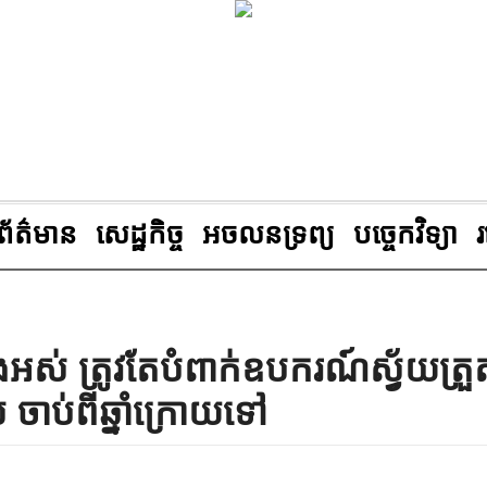
ព័ត៌មាន
សេដ្ឋកិច្ច
អចលនទ្រព្យ
បច្ចេកវិទ្យា
ទាំងអស់ ត្រូវតែបំពាក់ឧបករណ៍ស្វ័យត្រួ
ចាប់ពីឆ្នាំក្រោយទៅ