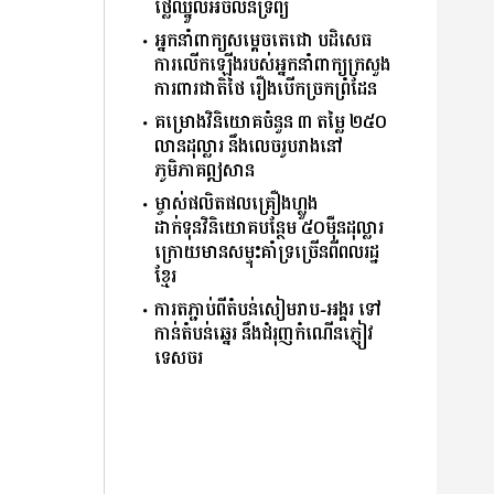
ថ្លៃឈ្នួលអចលនទ្រព្យ
អ្នកនាំពាក្យសម្ដេចតេជោ បដិសេធ
ការលើកឡើងរបស់អ្នកនាំពាក្យក្រសួង
ការពារជាតិថៃ រឿងបើកច្រកព្រំដែន
គម្រោងវិនិយោគចំនួន ៣ តម្លៃ ២៥០
លានដុល្លារ នឹងលេចរូបរាងនៅ
ភូមិភាគឦសាន
ម្ចាស់ផលិតផលគ្រឿងហ្លួង
ដាក់ទុនវិនិយោគបន្ថែម ៥០ម៉ឺនដុល្លារ​
ក្រោយមានសម្ទុះគាំទ្រច្រើនពីពលរដ្ឋ
ខ្មែរ
ការតភ្ជាប់ពីតំបន់សៀមរាប-អង្គរ ទៅ
កាន់តំបន់ឆ្នេរ នឹងជំរុញកំណើនភ្ញៀវ
ទេសចរ