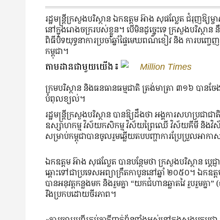
រដ្ឋមន្រ្តីក្រសួងបរិស្ថាន ឯកឧត្តម អ៊ាង សុផល្លែត ជំរុញឱ
នៅក្នុងរោងចក្ររបស់ខ្លួន។ បើមិនដូច្នេះទេ ក្រសួងបរិស្ថា
ពិធីបិទយុទ្ធនាការប្រចាំឆ្នាំផ្ទៃមេឃពណ៌ខៀវ និង ការបញ្ចេញឧ
កម្ពុជា។
តាមដានជាមួយយើង៖
Million Times
ក្រមបរិស្ថាន និងធនធានធម្មជាតិ ត្រង់មាត្រា ៣១៦ បានចែង 
បំពុលខ្យល់។
រដ្ឋមន្រ្តីក្រសួងបរិស្ថាន បានឱ្យដឹងថា អង្គការសហប្រ
ឧស្សាហកម្ម វិស័យកសិកម្ម វិស័យព្រៃឈើ វិស័យគីមី និង
សម្រាប់កម្ពុជាបានចូលរួមឆ្លើយតបបញ្ហាការប្រែប្រួលអ
ឯកឧត្តម អ៊ាង សុផល្លែត បានបន្ថែមថា ក្រសួងបរិស្ថាន ប្ត
ឆ្ពោះទៅជាប្រទេសអព្យាក្រឹតកាបូននៅឆ្នាំ ២០៥០។ ឯកឧត្តមរដ
បានអនុវត្តកន្លងមក និងរួមគ្នា “យកជំហានឆ្លាតវៃ រួបរួមគ្នា
រឹងប្រកបដោយចីរភាព។
«ការចូលរួមពីគ្រប់ភាគីពាក់ព័ន្ធទាំងអស់នៅក្នុងសង្គមកម្ពុជ