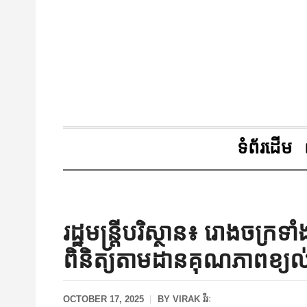
ទំព័រដើម
រដ្ឋមន្រ្តីបរិស្ថាន៖ រោងចក្រ
ពិនិត្យតាមដានគុណភាពខ្យល់ 
OCTOBER 17, 2025
BY
VIRAK វីរៈ