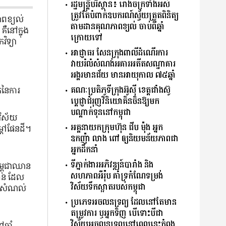
រដ្ឋមន្រ្តីបរិស្ថាន៖ រោងចក្រទាំងអស់
ត្រូវតែបំពាក់ឧបករណ៍ស្វ័យត្រួតពិនិត្យ
ភាពខ្យល់
តាមដានគុណភាពខ្យល់ ចាប់ពីឆ្នាំ
គឺនៅក្នុង
ក្រោយទៅ
វិទ្យា
អាជ្ញាធរ សែនក្រុងពាលីដំណើរការ
វាយរំលំសំណង់អគារអតីតសណ្ឋាគារ
អង្គរមានជ័យ មានអាយុកាល ៧៥ឆ្នាំ
គណៈប្រតិភូទីក្រុងអ៊ូស៊ី ខេត្តជាំងស៊ូ
តុនៃការ
ប្តេជ្ញាជំរុញវិនិយោគិនចិនឱ្យមក
បណ្តាក់ទុននៅកម្ពុជា
វិស័យ
អគ្គនាយកក្រុមហ៊ុន ជីប ម៉ុង អ្នក
្តៅផែនដី។
ឧកញ៉ា លាង ពៅ ឲ្យនិយមន័យភាពជា
អ្នកដឹកនាំ
ទីភ្នាក់ងារអភិវឌ្ឍន៍បារាំង និង
ម្ពុជាឈាន
សហភាពអឺរ៉ុប គាំទ្រកំណែទម្រង់
្ថាន ដែល
វិស័យទឹកស្អាតរបស់កម្ពុជា
 និងសំណល់
ប្រភេទអចលនទ្រព្យ ដែលនៅតែមាន
តម្រូវការ ឬអ្នកទិញ បេីទោះបីជា
វិស័យអចលនទ្រព្យនៅពេលនេះកំពុង
្នាំ