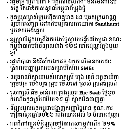
អំណាចផលិតកម្ម
រដ្ឋមន្ត្រី ហួត ហាក់៖ “រដូវកាលបៃតង” មិនមែនជាឧប
សគ្គ តែជាឱកាសស្គាល់កម្ពុជាពីជ្រុងថ្មី
កូនប្រុសម្ចាស់ក្រុមហ៊ុនហនុមាន ផន មុតសុក្រឆពណ្ណ
ញ្ចប់ការសិក្សា នៅរាជបណ្ឌិតសភាយោធា Sandhurst
ប្រទេសអង់គ្លេស
អូស្ត្រាលី​ជួយ​ពង្រឹង​ការ​កែច្នៃ​ស្វាយចន្ទី​នៅ​កម្ពុជា​ ​ខណៈ​
កម្ពុជា​បាត់បង់​ចំណូល​ជាង​ ​១២៥​ ​លាន​ដុល្លារ​ក្នុង​មួយ​
ឆ្នាំ​
រដ្ឋាភិបាល​ ​និង​វិស័យ​ឯកជន ​ឯកភាព​វិធានការ​ដោះ
ស្រាយ​បញ្ហា​ប្រឈម​​សម្រាប់​វិស័យ​ ​SMEs​
ឈុតពណ៌ស្វាយរបស់លោកស្រី ហុង ដានី អគ្គ​នាយិកា​
ក្រុមហ៊ុន ប៉េងហួត គ្រុប មើលទៅ ស្រស់ ស្រគត់ស្រគំ
លោកស្រី គឹម ចាន់ណា គ្រងឈុត Elie Saab ថ្ងៃខួប
កំណើតកូនស្រីពៅវ័យ១៩ ឆ្នាំ ស្អាតមិនចាញ់គ្នា
ទីផ្សារ​មូលធន​កម្ពុជា​បង្ហាញ​សញ្ញា​វិជ្ជមាន​ ​ខណៈ​ការ​
កៀរគរ​ទុន​ឆ្នាំ​២០២៦​ ​រំពឹង​ឈានដល់​ ​២​ ​ប៊ីលាន​ដុល្លារ​