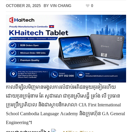
OCTOBER 20, 2025
BY
VIN CHANG
0
កាលពី​ម្សិលមិញ​មាន​មង្គលការ​លំដាប់​អភិជន​មួយ​គូ​ទៀត​ហើយ
ដោយ​កូន​ក្រមុំ​នាម តែ សូដាណេ ជា​កូនស្រី​សេដ្ឋី ត្រាំង លី ប្រធាន​
ក្រុមប្រឹក្សា​ភិបាល និង​ជា​ស្ថាបនិក​សាលា CIA First International
School Cambodia Language Academy និង​ក្រុមហ៊ុន GA General
Engineering។