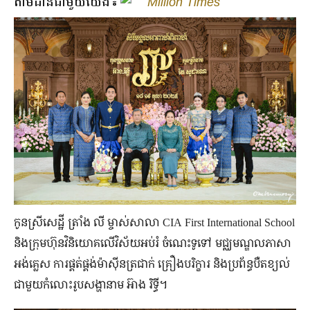
តាមដានជាមួយយើង៖
Million Times
កូន​ស្រី​សេដ្ឋី ត្រាំង លី ម្ចាស់សាលា CIA First International School
និង​ក្រុមហ៊ុន​​វិនិយោគ​លើ​វិស័យ​អប់រំ ចំណេះ​ទូទៅ មជ្ឈមណ្ឌល​ភាសា​
អង់គ្លេស ការ​ផ្គត់ផ្គង់​ម៉ាស៊ីនត្រជាក់ គ្រឿង​បរិក្ខារ និង​ប្រព័ន្ធ​បឺត​ខ្យល់
ជាមួយ​កំលោះ​រូប​សង្ហា​នាម អ៊ាង រិទ្ធី។