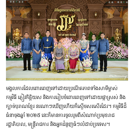
មង្គលការ​ដែល​ពោរពេញ​ទៅ​ដោយ​ប្រណីត​ភាព​ទាំង​សាមី​ម្ចាស់​
កម្មវិធី ភ្ញៀវ​កិត្តិយស និង​ការ​រៀបចំ​ពោរពេញ​ទៅ​ដោយ​ផ្កា​ស្រស់ និង​
ក្បាច់​បុរាណ​ខ្មែរ នរណា​ៗ​ឃើញ​ហើយ​ក៏​ស្ងើចសរសើរ​ដែរ។ កម្មវិធី​ដ៏​
ធំ​នា​ចុង​ឆ្នាំ ២០២៥ នេះ​ក៏​មាន​ការ​ចូលរួម​ពី​សំណាក់​ប្រមុខ​រាជ
រដ្ឋាភិបាល, មន្ត្រី​រាជការ និង​អ្នក​ជំនួញ​ធំ​ៗ​លំដាប់​ប្រទេស។