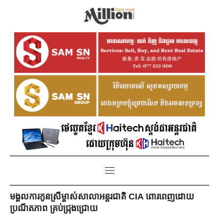
មង្គលការកូនស្រីម្ចាស់សាលាអន្តរជាតិ CIA ពោរពេញដោយ
ប្រណីតភាព គ្រប់​ជ្រុងជ្រោយ​