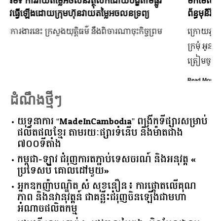
មកមើលទិដ្ឋភាព Pre-Wedding កូនស្រីឧបនាយករដ្ឋមន្រ្តី អូន
ព័ន្ធមុនីរ័ត្ន
ក្រោយ​ភ្ជាប់​ពាក្យ​រួច​ច្រើន​ឆ្នាំ​ពេលនេះ កូនកំលោះ ឡាំ ជុងហាវ កូន
ក្រមុំ អូន ព័ន្ធមណីលក្ស្មី កូនស្រី​ឧបនាយករដ្ឋមន្ត្រី អូន ព័ន្ធមុនីរ័ត្ន
ត្រៀម​ចូល​រោងការ​ហើយ
Read More
ដំណឹងថ្មីៗ
យុទ្ធនាការ “MadeInCambodia” ពង្រីកទីផ្សារសម្រាប់
ផលិតផលខ្មែរ តាមរយៈផ្សារទំនើប និងម៉ាតជាង
៧០០ទីតាំង
កម្ពុជា​-​ឡាវ ​ជំរុញ​ការ​តភ្ជាប់​ទេសចរណ៍​ ​និង​អនុវត្ត​ ​«​
ប្រទេស​បី ​គោលដៅ​មួយ​»
អ្នកឧកញ៉ាបណ្ឌិត សំ សុខនឿន៖ ការផ្តោតលើគុណ
ភាព និងនវានុវត្តន៍ ជាគន្លឹះជំរុញចិនឡើងជាមហា