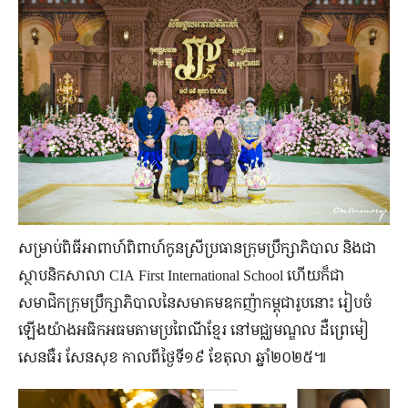
សម្រាប់​ពិធី​អាពាហ៍ពិពាហ៍​កូនស្រី​ប្រធាន​ក្រុមប្រឹក្សាភិបាល និង​ជា​
ស្ថាបនិក​សាលា CIA First International School ហើយ​ក៏​ជា​
សមាជិក​ក្រុមប្រឹក្សាភិបាល​នៃ​សមាគម​ឧកញ៉ា​កម្ពុជា​រូប​នោះ រៀបចំ​
ឡើង​យ៉ាង​អធិកអធម​តាម​ប្រពៃណី​ខ្មែរ នៅ​មជ្ឈមណ្ឌល ដឺព្រេមៀ
សេនធឺរ សែនសុខ កាលពីថ្ងៃទី១៩ ខែ​តុលា ឆ្នាំ២០២៥៕