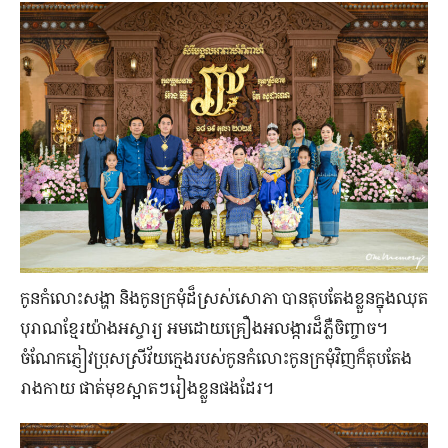
កូន​កំលោះ​សង្ហា និង​កូន​ក្រមុំ​ដ៏​ស្រស់​សោភា បាន​តុបតែង​ខ្លួន​ក្នុង​ឈុត​
បុរាណ​ខ្មែរ​យ៉ាង​អស្ចារ្យ អម​ដោយ​គ្រឿង​អលង្ការ​ដ៏​ភ្លឺចិញ្ចាច។
ចំណែក​ភ្ញៀវ​ប្រុស​ស្រី​វ័យ​ក្មេង​របស់​កូន​កំលោះ​កូន​ក្រមុំ​វិញ​ក៏​តុបតែង​
រាងកាយ ផាត់​មុខ​ស្អាត​ៗ​រៀង​ខ្លួន​ផង​ដែរ។