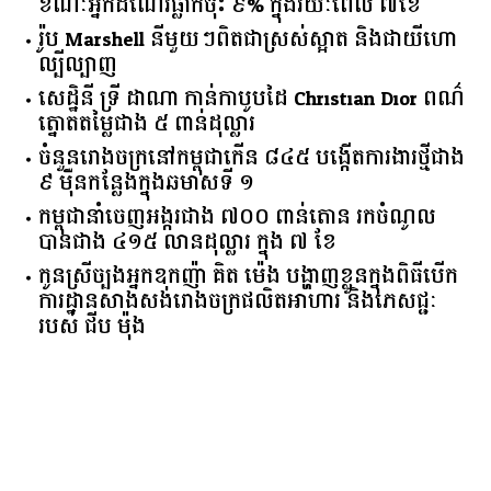
ការដឹកជញ្ជូនទំនិញតាមផ្លូវអាកាសកម្ពុជាកើន ២១%
ខណៈអ្នកដំណើរធ្លាក់ចុះ ៩% ក្នុងរយៈពេល ៧ខែ
រ៉ូប Marshell នីមួយៗពិតជាស្រស់ស្អាត និងជាយីហោ
ល្បីល្បាញ
សេដ្ឋិនី ទ្រី ដាណា កាន់កាបូបដៃ Christian Dior ពណ៌
ត្នោតតម្លៃជាង ៥ ពាន់ដុល្លារ
ចំនួន​រោងចក្រ​នៅ​កម្ពុជា​កើន​ ​៨៤៥​ ​បង្កើត​ការងារ​ថ្មី​ជាង​
​៩​ ​ម៉ឺន​កន្លែង​ក្នុង​ឆមាស​ទី ​១​
កម្ពុជានាំចេញអង្ករជាង ៧០០ ពាន់តោន រកចំណូល
បានជាង ៤១៥ លានដុល្លារ ក្នុង ៧ ខែ
កូនស្រីច្បងអ្នកឧកញ៉ា គិត ម៉េង បង្ហាញខ្លួនក្នុងពិធីបើក
ការដ្ឋានសាងសង់រោងចក្រផលិតអាហារ និងភេសជ្ជៈ
របស់ ជីប ម៉ុង