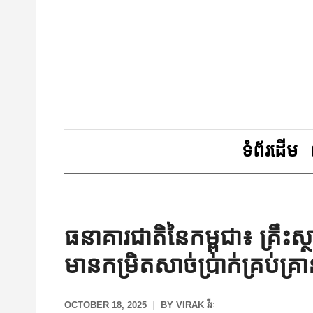
ទំព័រដើម
ធនាគារជាតិនៃកម្ពុជា៖ គ្រឹះស្
មានកម្រិតសាច់ប្រាក់គ្រប់គ្រា
OCTOBER 18, 2025
BY
VIRAK វីរៈ