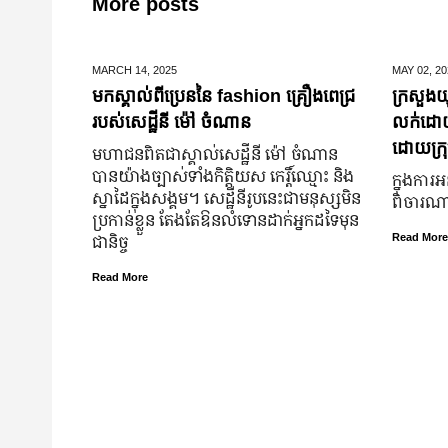
More posts
MARCH 14,
2025
MAY 02,
20
មកស្គាល់ពីប្រេននៃ​ fashion គ្រឿងពេជ្រ
ក្រសួងយុ
របស់សេដ្ឋីនី ម៉ៅ ចំណាន
លក់ដោយបង
ដោយក្រុ
មហាជន​ពិតជា​ស្គាល់​សេដ្ឋី​នី ម៉ៅ ចំណាន
បាន​យ៉ាង​ច្បាស់​ទាំង​កិត្តិយស កេរ្តិ៍ឈ្មោះ និង​
ក្នុងការអ
ស្នាដៃ​ក្នុង​សង្គម។ សេដ្ឋី​នី​រូប​នេះ​ជា​មនុស្ស​មិន​
ពិចារណាច
ប្រកាន់​ខ្លួន តែងតែ​ឱនលំទោន​ដាក់​អ្នក​ដទៃ​មុន​
ជានិច្ច
Read More
Read More