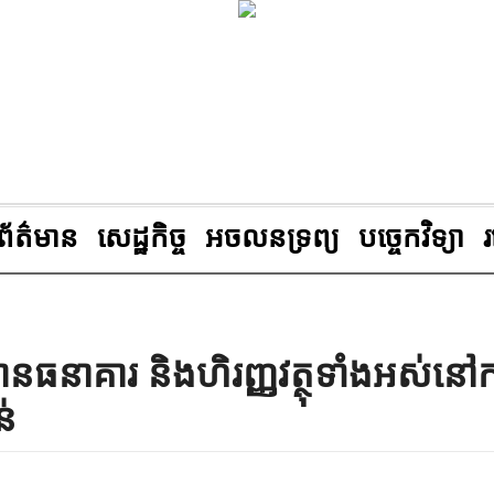
ព័ត៌មាន
សេដ្ឋកិច្ច
អចលនទ្រព្យ
បច្ចេកវិទ្យា
ថានធនាគារ និងហិរញ្ញវត្ថុទាំងអស់នៅកម
ន់