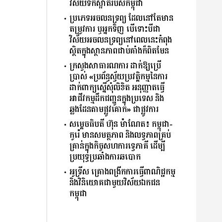
វិស័យទឹកស្អាតរបស់កម្ពុជា
ប្រភេទអចលនទ្រព្យ ដែលនៅតែមាន
តម្រូវការ ឬអ្នកទិញ បេីទោះបីជា
វិស័យអចលនទ្រព្យនៅពេលនេះកំពុង
ស្ថិតក្នុងស្ថានភាពជាប់គាំងក៏ពិតមែន
ក្រសួងសាធារណការ ដាក់ឱ្យប្រើ
ប្រាស់ «ប្រព័ន្ធស្វ័យប្រវត្តិកម្មនៃការ
ដាក់ពាក្យស្នើសុំលិខិត អនុញ្ញាតធ្វើ
អាជីវកម្មដឹកជញ្ជូនក្នុងប្រទេស និង
ឆ្លងដែនតាមផ្លូវគោក» ជាផ្លូវការ
សម្ដេចធិបតី ហ៊ុន ម៉ាណែត៖ កម្ពុជា-
កូរ៉េ មានសមត្ថភាព និងលទ្ធភាពគ្រប់
គ្រាន់ក្នុងកិច្ចសហការទ្វេភាគី ដើម្បី
ប្រយុទ្ធប្រឆាំងការឆបោក
អូទ្រីស គ្រោងពង្រីកការធ្វើពាណិជ្ជកម្ម
និងវិនិយោគជាមួយវិស័យឯកជន
កម្ពុជា