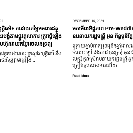
24
DECEMBER 10,
2024
ត្តិធម៌៖ ការវាយតម្លៃអចលនវត្ថុ
មកមើលទិដ្ឋភាព Pre-Weddin
្ខំតាមផ្លូវតុលាការ ត្រូវធ្វើឡើង
ឧបនាយករដ្ឋមន្រ្តី អូន ព័ន្ធមុនីរ័ត្ន
មហ៊ុនវាយតម្លៃអចលនទ្រព្យ
ក្រោយ​ភ្ជាប់​ពាក្យ​រួច​ច្រើន​ឆ្នាំ​ពេល
កំលោះ ឡាំ ជុងហាវ កូនក្រមុំ អូន 
នុវត្តការងារនេះ ក្រសួងយុត្តិធម៌ នឹង
លក្ស្មី កូនស្រី​ឧបនាយករដ្ឋមន្ត្រី អូន ព
ុះកិច្ចព្រមព្រៀង...
ត្រៀម​ចូល​រោងការ​ហើយ
Read More