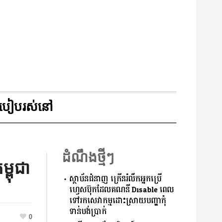
របៀបរស់នៅ
ដំណឹងថ្មីៗ
្ពុជា
ស្ថាប័នជំនាញ ក្រើនរំលឹកអ្នកប្រើ
ហ្វេសប៊ុកដែលគណនី Disable ពេល
ទៅរកសេវាកម្មដោះស្រាយបញ្ហាកុំ
ទាន់បង់ប្រាក់
0