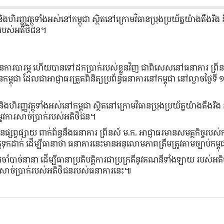
ងហិរញ្ញវត្ថុទាំងអស់នៅកម្ពុជា ស្ថិតនៅក្រោមវិធានប្រុងប្រយ័ត្នយ៉ាងតឹងរឹង
ាក់របស់អតិថិជន។
ះមានការបារម្ភ ហើយបានទៅដកប្រាក់របស់ខ្លួនវិញ ជាពិសេសនៅធនាគារ ព្រី
ុជា ដែលជាអាជ្ញាធរត្រួតពិនិត្យប្រព័ន្ធធនាគារនៅកម្ពុជា នៅល្ងាចថ្ងៃទី
ិងហិរញ្ញវត្ថុទាំងអស់នៅកម្ពុជា ស្ថិតនៅក្រោមវិធានប្រុងប្រយ័ត្នយ៉ាងតឹងរឹង
ម្រូវការសាច់ប្រាក់របស់អតិថិជន។
្វផ្សាយ ពាក់ព័ន្ធនឹងធនាគារ ព្រីនស៍ ម.ក. អាជ្ញាធរមានសមត្ថកិច្ចរបស់កម
ត្តទុកដាក់ ដើម្បីធានាថា ធនាគារនេះមានអនុលោមភាពត្រឹមត្រូវតាមច្បាប់កម្ព
ារចាំបាច់នានា ដើម្បីធានាប្រតិបត្តិការជាប្រក្រតីនូវគណនីទាំងឡាយ របស់អ
ភាពសាច់ប្រាក់របស់អតិថិជនរបស់ធនាគារនេះ៕