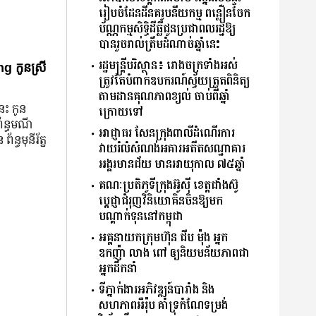
រៀបចំដែនដីនគរូបនីយកម្ម ពន្លឿនចែក
ប័ណ្ណកម្មសិទ្ធិដីធ្លីជូនប្រជាពលរដ្ឋឱ្យ
បានរួចរាល់ត្រឹមដំណាច់ឆ្នាំនេះ
រដ្ឋមន្រ្តីបរិស្ថាន៖ រោងចក្រទាំងអស់
g កូនស្រី
ត្រូវតែបំពាក់ឧបករណ៍ស្វ័យត្រួតពិនិត្យ
តាមដានគុណភាពខ្យល់ ចាប់ពីឆ្នាំ
នេះ កូន
ក្រោយទៅ
ព័ន្ធមណី
អាជ្ញាធរ សែនក្រុងពាលីដំណើរការ
័ន្ធមុនីរ័ត្ន
វាយរំលំសំណង់អគារអតីតសណ្ឋាគារ
អង្គរមានជ័យ មានអាយុកាល ៧៥ឆ្នាំ
គណៈប្រតិភូទីក្រុងអ៊ូស៊ី ខេត្តជាំងស៊ូ
ប្តេជ្ញាជំរុញវិនិយោគិនចិនឱ្យមក
បណ្តាក់ទុននៅកម្ពុជា
អគ្គនាយកក្រុមហ៊ុន ជីប ម៉ុង អ្នក
ឧកញ៉ា លាង ពៅ ឲ្យនិយមន័យភាពជា
អ្នកដឹកនាំ
ទីភ្នាក់ងារអភិវឌ្ឍន៍បារាំង និង
សហភាពអឺរ៉ុប គាំទ្រកំណែទម្រង់