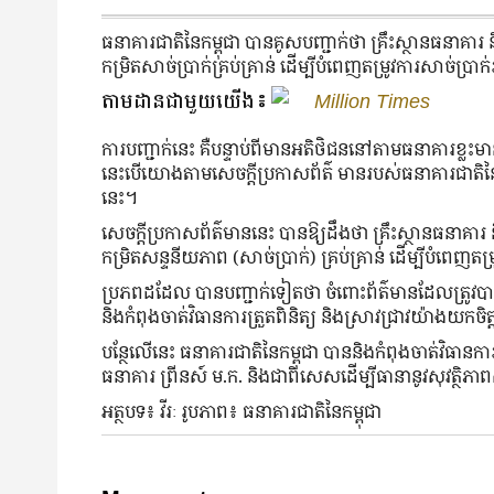
ធនាគារជាតិនៃកម្ពុជា បានគូសបញ្ជាក់ថា គ្រឹះស្ថានធនាគារ និ
កម្រិតសាច់ប្រាក់គ្រប់គ្រាន់ ដើម្បីបំពេញតម្រូវការសាច់ប្រ
តាមដានជាមួយយើង៖
Million Times
ការបញ្ជាក់នេះ គឺបន្ទាប់ពីមានអតិថិជននៅតាមធនាគារខ្ល
នេះបើយោងតាមសេចក្ដីប្រកាសព័ត៌ មានរបស់ធនាគារជាតិនៃកម្ព
នេះ។
សេចក្ដីប្រកាសព័ត៌មាននេះ បានឱ្យដឹងថា គ្រឹះស្ថានធនាគារ ន
កម្រិតសន្ទនីយភាព (សាច់ប្រាក់) គ្រប់គ្រាន់ ដើម្បីបំពេញត
ប្រភពដដែល បានបញ្ជាក់ទៀតថា ចំពោះព័ត៌មានដែលត្រូវបានផ្សព
និងកំពុងចាត់វិធានការត្រួតពិនិត្យ និងស្រាវជ្រាវយ៉ាងយកចិ
បន្ថែលើនេះ ធនាគារជាតិនៃកម្ពុជា បាននិងកំពុងចាត់វិធានក
ធនាគារ ព្រីនស៍ ម.ក. និងជាពិសេសដើម្បីធានានូវសុវត្ថិ
អត្ថបទ៖ វីរៈ រូបភាព៖ ធនាគារជាតិនៃកម្ពុជា