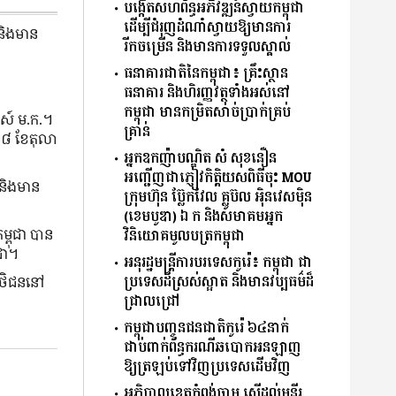
បង្កើតសហព័ន្ធអភិវឌ្ឍន៍ស្វាយកម្ពុជា
ដើម្បីជំរុញដំណាំស្វាយឱ្យមានការ
 និងមាន
រីកចម្រើន និងមានការទទួលស្គាល់
ធនាគារជាតិនៃកម្ពុជា៖ គ្រឹះស្ថាន
ធនាគារ និងហិរញ្ញវត្ថុទាំងអស់នៅ
កម្ពុជា មានកម្រិតសាច់ប្រាក់គ្រប់
នស៍ ម.ក.។
គ្រាន់
 ១៨ ខែតុលា
អ្នកឧកញ៉ាបណ្ឌិត សំ សុខនឿន
អញ្ជើញជា​ភ្ញៀវកិត្តិយស​ពិធី​ចុះ MOU
 និងមាន
ក្រុមហ៊ុន ប្ល៊ែកវែល គ្លូប៊ល អ៉ិនវេសម៉ិន
(ខេមបូឌា) ឯ.ក និងសមាគមអ្នក
្ពុជា បាន
វិនិយោគមូលបត្រកម្ពុជា
ុជា។
អនុរដ្ឋមន្រ្តីការបរទេសកូរ៉េ៖ កម្ពុជា ជា
ប្រទេសដ៏ស្រស់ស្អាត និងមានវប្បធម៌ដ៏
តិថិជននៅ
ជ្រាលជ្រៅ
កម្ពុជាបញ្ចូនជនជាតិកូរ៉េ ៦៤នាក់
ជាប់ពាក់ព័ន្ធករណីឆបោកអនឡាញ
ឱ្យត្រឡប់ទៅវិញប្រទេសដើមវិញ
អភិបាលខេត្តកំពង់ចាម ស្នើដល់មន្ទីរ