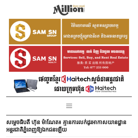
សម្ដេចធិបតី ហ៊ុន ម៉ាណែត៖ គ្មានការលក់ដូរអាកាសយានដ្ឋាន
អន្ដរជាតិភ្នំពេញឱ្យឯកជនឡើយ