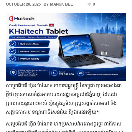
OCTOBER 20, 2025
BY
MANUK BEE
0
សម្តេចធិបតី ហ៊ុន ម៉ាណែត​​ នាយករដ្ឋមន្ត្រី នៃកម្ពុជា បានអះអាងជា
ថ្មីថា គ្មានការលក់ដូរអាកាសយានដ្ឋានអន្ដរជាតិភ្នំពេញ ដែលជា
ព្រលានយន្តហោះចាស់ ស្ថិតក្នុងភូមិសាស្ត្រសង្កាត់ចោមចៅ និង
សង្កាត់កាកាប ខណ្ឌពោធិ៍សែនជ័យ ឱ្យឯកជនឡើយ។
សម្តេចធិបតី ហ៊ុន ម៉ាណែត​​ មានប្រសាសន៍អះអាងដូច្នេះ នាឱកាស