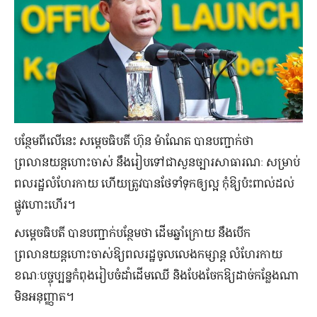
បន្ថែមពីលើនេះ សម្ដេចធិបតី ហ៊ុន ម៉ាណែត បានបញ្ជាក់ថា
ព្រលានយន្ដហោះចាស់ នឹងរៀបទៅជាសួនច្បារសាធារណៈ សម្រាប់
ពលរដ្ឋលំហែរកាយ ហើយត្រូវបានថែទាំទុកឲ្យល្អ កុំឱ្យប៉ះពាល់ដល់
ផ្លូវហោះហើរ។
សម្ដេចធិបតី បានបញ្ជាក់បន្ថែមថា ដើមឆ្នាំក្រោយ នឹងបើក
ព្រលានយន្ដហោះចាស់ឱ្យពលរដ្ឋចូលលេងកម្សាន្ដ លំហែរកាយ
ខណៈបច្ចុប្បន្នកំពុងរៀបចំដាំដើមឈើ និងបែងចែកឱ្យដាច់កន្លែងណា
មិនអនុញ្ញាត។