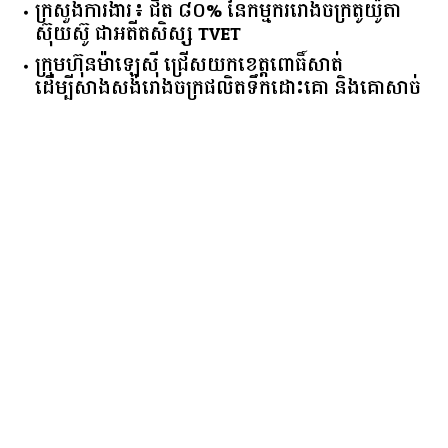
ក្រសួង​ការងារ​៖ ​ជិត​ ​៨០​% ​នៃ​កម្មករ​រោងចក្រ​តូយ៉ូតា ​
ស៊ុយ​ស៊ូ ​ជា​អតីត​សិស្ស​ ​TVET​
ក្រុមហ៊ុន​ម៉ាឡេស៊ី ជ្រើសយកខេត្ដពោធិ៍សាត់
ដើម្បីសាងសង់រោងចក្រផលិតទឹកដោះគោ និងគោសាច់