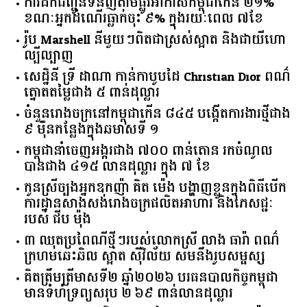
ការដឹកជញ្ជូនទំនិញតាមផ្លូវអាកាសកម្ពុជាកើន ២១%
ខណៈអ្នកដំណើរធ្លាក់ចុះ ៩% ក្នុងរយៈពេល ៧ខែ
រ៉ូប Marshell នីមួយៗពិតជាស្រស់ស្អាត និងជាយីហោ
ល្បីល្បាញ
សេដ្ឋិនី ទ្រី ដាណា កាន់កាបូបដៃ Christian Dior ពណ៌
ត្នោតតម្លៃជាង ៥ ពាន់ដុល្លារ
ចំនួន​រោងចក្រ​នៅ​កម្ពុជា​កើន​ ​៨៤៥​ ​បង្កើត​ការងារ​ថ្មី​ជាង​
​៩​ ​ម៉ឺន​កន្លែង​ក្នុង​ឆមាស​ទី ​១​
កម្ពុជានាំចេញអង្ករជាង ៧០០ ពាន់តោន រកចំណូល
បានជាង ៤១៥ លានដុល្លារ ក្នុង ៧ ខែ
កូនស្រីច្បងអ្នកឧកញ៉ា គិត ម៉េង បង្ហាញខ្លួនក្នុងពិធីបើក
ការដ្ឋានសាងសង់រោងចក្រផលិតអាហារ និងភេសជ្ជៈ
របស់ ជីប ម៉ុង
៣ ឈុតប្រពៃណីថ្មីៗរបស់លោកស្រី លាង ធារ៉ា ពណ៌
ក្រហមឆេះឆិល ស្អាត ​ស៊ីវិល័យ សមនឹងរូបសម្ផស្ស
គិត​ត្រឹមត្រីមាស​ទី​២​ ​ឆ្នាំ​២០២៦​ បរធន​បាលកិច្ច​កម្ពុជា​ ​
មាន​ទំហំ​ទ្រព្យ​សរុប​ ​២.៦៩​ ​ពាន់លាន​ដុល្លារ​