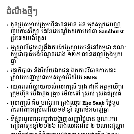
Read More
ដំណឹងថ្មីៗ
កូនប្រុសម្ចាស់ក្រុមហ៊ុនហនុមាន ផន មុតសុក្រឆពណ្ណ
ញ្ចប់ការសិក្សា នៅរាជបណ្ឌិតសភាយោធា Sandhurst
ប្រទេសអង់គ្លេស
អូស្ត្រាលី​ជួយ​ពង្រឹង​ការ​កែច្នៃ​ស្វាយចន្ទី​នៅ​កម្ពុជា​ ​ខណៈ​
កម្ពុជា​បាត់បង់​ចំណូល​ជាង​ ​១២៥​ ​លាន​ដុល្លារ​ក្នុង​មួយ​
ឆ្នាំ​
រដ្ឋាភិបាល​ ​និង​វិស័យ​ឯកជន ​ឯកភាព​វិធានការ​ដោះ
ស្រាយ​បញ្ហា​ប្រឈម​​សម្រាប់​វិស័យ​ ​SMEs​
ឈុតពណ៌ស្វាយរបស់លោកស្រី ហុង ដានី អគ្គ​នាយិកា​
ក្រុមហ៊ុន ប៉េងហួត គ្រុប មើលទៅ ស្រស់ ស្រគត់ស្រគំ
លោកស្រី គឹម ចាន់ណា គ្រងឈុត Elie Saab ថ្ងៃខួប
កំណើតកូនស្រីពៅវ័យ១៩ ឆ្នាំ ស្អាតមិនចាញ់គ្នា
ទីផ្សារ​មូលធន​កម្ពុជា​បង្ហាញ​សញ្ញា​វិជ្ជមាន​ ​ខណៈ​ការ​
កៀរគរ​ទុន​ឆ្នាំ​២០២៦​ ​រំពឹង​ឈានដល់​ ​២​ ​ប៊ីលាន​ដុល្លារ​