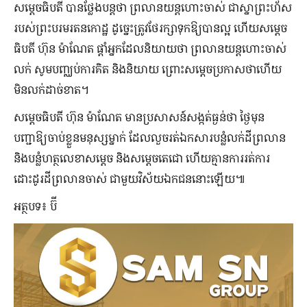
សម្ដេចធិបតី បានថ្លែងបន្តថា ព្រលានយន្ដហោះចាស់ ជាស្នាព្រះហ័ស
របស់ព្រះបរមរតនកោដ្ឋ ដូច្នេះត្រូវថែរក្សាទុកឱ្យបានល្អ ហើយសម្ដេច
ធិបតី ហ៊ុន ម៉ាណែត ផ្ដាំអ្នកដែលនិយាយថា ព្រលានយន្ដហោះចាស់
លក់ សូមបញ្ឈប់ការគិត និងនិយាយ ព្រោះសម្ដេចប្រកាសថាហើយ
មិនលក់ដាច់ខាត។
សម្ដេចធិបតី ហ៊ុន ម៉ាណែត មានប្រសាសន៍សង្កត់ធ្ងន់ថា ថ្ងៃមុន
បញ្ជាឱ្យចាប់ខ្លួនមនុស្សម្នាក់ ដែលលួចរត់ឯកសារបន្លំលក់ដីព្រលាន
និងបន្លំហត្ថលេខាសម្ដេច និងសម្ដេចតេជោ ហើយគ្មានការរត់ការ
ដោះដូរដីព្រលានចាស់ ជាមួយវិស័យឯកជននោះឡើយ៕
អត្ថបទ៖ ប៊ី