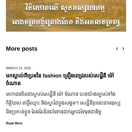
More posts
25
DECEMBER 28,
្រេននៃ​ fashion គ្រឿងពេជ្ររបស់សេដ្ឋីនី ម៉ៅ
ឆ្លងឆ្នាំសកល 
ជើងរយៈពេល 
ស្គាល់​សេដ្ឋី​នី ម៉ៅ ចំណាន បាន​យ៉ាង​ច្បាស់​ទាំង​
ដើម្បីជំរុញ 
ិ៍ឈ្មោះ និង​ស្នាដៃ​ក្នុង​សង្គម។ សេដ្ឋី​នី​រូប​នេះ​ជា​មនុស្ស​
កាន់តែរស់រវើ
្លួន តែងតែ​ឱនលំទោន​ដាក់​អ្នក​ដទៃ​មុន​ជានិច្ច
ឆ្នាំសកល ២០
នឹងបើកឱ្យដំណ
៣ថ្ងៃ