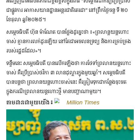
អញ្ជើញជាអធិបតីភាពដ៏ខ្ពង់ខ្ពស់ក្នុងពិធី “សម្ពោធដាក់ឱ្យប្រើប្រាស់
ជាផ្លូវការ អាកាសយានដ្ឋានអន្តរជាតិតេជោ” នៅព្រឹកថ្ងៃចន្ទ ទី ២០
ខែតុលា ឆ្នាំ២០២៥។
សម្ដេចធិបតី ហ៊ុន ម៉ាណែត បានថ្លែងដូច្នេះថា ៖«ព្រលាន្ដយន្ដហោះ
ចាស់ គ្មានការលក់ដូរឡើយ នៅតែជាអចលនទ្រព្យ និងការគ្រប់គ្រង
របស់រដ្ឋដដែល»។
ទន្ទឹមនេះ សម្ដេចធិបតី បានលើកឡើងថា ការថែទាំព្រលានយន្ដហោះ
ចាស់ គឺប្រើប្រាស់ថវិកា ៣ លានដុល្លារក្នុងមួយឆ្នាំ។ សម្តេចធិបតី
បានបន្តថា ព្រលានយន្ដហោះចាស់នេះ គឺត្រៀមទុកជាកន្លែងចុះចត
ក្នុងករណីព្រលានយន្ដហោះថ្មី មានបញ្ហាណាមួយ។
តាមដានជាមួយយើង៖
Million Times