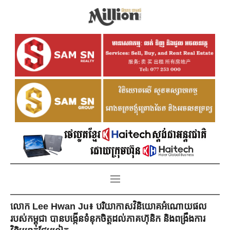
លោក Lee Hwan Ju៖ បរិយាកាសវិនិយោគអំណោយផល
របស់កម្ពុជា បានបង្កើនទំនុកចិត្តដល់ភាគហ៊ុនិក និងពង្រឹងការ