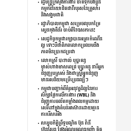
រដ្ឋមន្រ្តីក្រសួងការងារ ចាត់ទុកបងប្អូន
កម្មករនិយោជិតជាវីរបុរសនៃគ្រួសារ
និងសង្គមជាតិ
រដ្ឋាភិបាលកម្ពុជា សម្រេចលុបកម្រៃ
ស្កេនកុងតឺន័រ ចាប់ពីខែឧសភានេះ
សេដ្ឋកិច្ចកម្ពុជារក្សាបានអត្រាកំណើន
ល្អ ទោះបីជាពិភពលោកប្រឈមនឹង
ភាពមិនប្រាកដប្រជា
លោកស្រី បាខាល់ បុប្ផាគន្ធ
ម្ចាស់ហាងមាសពេជ្រ បុប្ផាគន្ធ នារីអ្នក
ជំនួញរូបស្រស់ និងជាស្ត្រីអ្នកជំនួញ
មានរសនិយមប្រើប្រេនល្បីៗ
កម្ពុជាបញ្ជាក់ពីគំរូអនុវត្តដ៏ល្អនៃការ
សិក្សាផ្អែកលើការងារ (WBL) និង
ជំរុញការចល័តកម្លាំងពលកម្មដោយ
សេរីនៅក្នុងតំបន់អាស៊ានដោយគ្មាន
ការរើសអើង
សម្តេចកិត្តិព្រឹទ្ធបណ្ឌិត ប៊ុន រ៉ានី
ហ៊ុនសែន ថ្លែងអំណរគុណឧកញ៉ា គិត