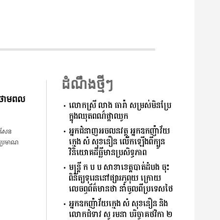
ដំណឹងថ្មីៗ
យថាមពល
លោកស្រី លាង ធារ៉ា សម្រស់មិនប្រែ
ក្នុងឈុតពណ៌ផ្កាឈូក
អ្នកជំនាញអចលនវត្ថុ អ្នកឧកញ៉ាវ័យ
​សែន​
ក្មេង សំ សុខនឿន លើកឡើងពីក្បួន
គ​ប្រមាណ
វិនិយោគដីធ្លីមាន​ប្រសិទ្ធភាព
មន្ត្រី ក.ប.ប សាខា​ខេត្ត​បាត់ដំបង ចុះ​
ពិនិត្យទុរេននៅផ្សារភូពុយ ក្រោយ
លេចឮព័ត៌មានថា នាំចូលពីប្រទេសថៃ
អ្នកឧកញ៉ាវ័យក្មេង សំ សុខនឿន និង
លោកជំទាវ សូ រមនា បរិច្ចាគ​ថវិកា ២