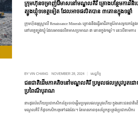
ក្រុមហ៊ុន​ចម្រាញ់រ៉ែមាសនៅមណ្ឌលគិរី គ្រោងបន្ថែមការវិ
ត្បូងឃ្មុំ​១ខេត្តទៀត ដែលអាចផលិតបាន ៣តោនក្នុង១ឆ្នាំ
ក្រុមហ៊ុនអូស្ត្រាលី Renaissance Minerals គ្រោង​នឹង​ធ្វើ​អាជីវកម្ម​រ៉ែមាស​មួយក​ន្លែង
នៅ​ខេត្ត​ត្បូងឃ្មុំ ដែល​អាច​ផលិតមាស​ប្រមាណ ៣ តោនក្នុង១ឆ្នាំ។ នេះ​បើ​តាម​ការ​
BY
VIN CHANG
NOVEMBER 28, 2024
សេដ្ឋកិច្ច
ជនជាតិដើមភាគតិចនៅមណ្ឌលគិរី ប្រមូលផលស្រូវបូតដ
ប្រពៃណីបុរាណ
នា​រដូវ​លំហើយប្រជាកសិករខ្មែរចាប់ផ្ដើម​​ប្រមូល​ផល​ស្រូវហើយ ក្នុង​នោះ​​ជនជាតិ​ដ
មណ្ឌលគិរី​ ក៏ដូច​កសិករ​ទូទៅ​ផង​ដែរ។ តែ​មានភាព​ខុស​​ប្លែក​គ្នាត្រង់​​ប្រជាកសិករ