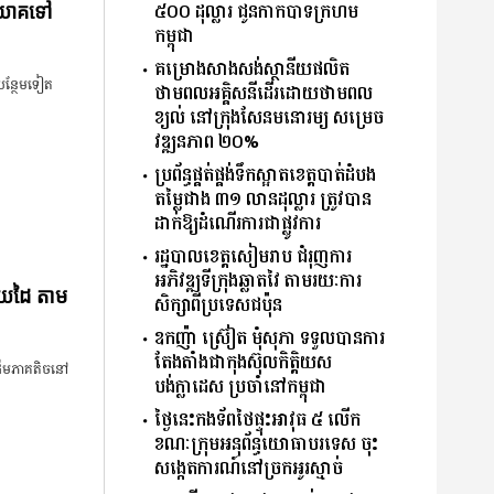
៥០០ ដុល្លារ ជូនកាកបាទក្រហម
និយោគទៅ
កម្ពុជា
គម្រោងសាងសង់ស្ថានីយផលិត
​បន្ថែម​ទៀត​
ថាមពលអគ្គិសនីដើរដោយថាមពល
ខ្យល់ នៅក្រុងសែនមនោរម្យ សម្រេច
វឌ្ឍនភាព ២០%
ប្រព័ន្ធផ្គត់ផ្គង់ទឹកស្អាតខេត្តបាត់ដំបង
តម្លៃជាង ៣១ លានដុល្លារ ត្រូវបាន
ដាក់ឱ្យដំណើរការជាផ្លូវការ
រដ្ឋបាលខេត្តសៀមរាប ជំរុញការ
អភិវឌ្ឍទីក្រុងឆ្លាតវៃ តាមរយៈការ
ោយដៃ តាម
សិក្សាពីប្រទេសជប៉ុន
ឧកញ៉ា ស្រ៊ៀត មុំសុភា ទទួលបានការ
តែងតាំងជាកុងស៊ុលកិត្តិយស
ើម​ភាគ​តិច​នៅ​
បង់ក្លាដេស ប្រចាំនៅកម្ពុជា
ថ្ងៃនេះកងទ័ពថៃផ្ទុះអាវុធ ៥ លើក
ខណៈក្រុមអនុព័ន្ធយោធាបរទេស ចុះ
សង្កេតការណ៍នៅច្រកអូរស្មាច់