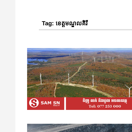
Tag:
ខេត្តមណ្ឌលគិរី