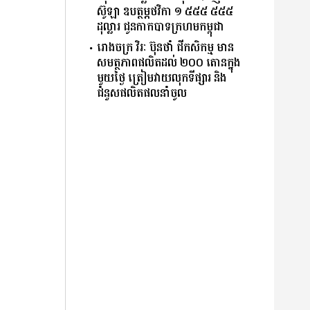
ស៊ូឡា ឧបត្ថម្ភថវិកា ១ ៥៥៥ ៥៥៥
ដុល្លារ ជូនកាកបាទក្រហមកម្ពុជា
រោងចក្រ វិរៈ ប៊ុនថាំ ជីកសិកម្ម មាន
សមត្ថភាពផលិតដល់ ២០០ តោនក្នុង
មួយថ្ងៃ ត្រៀមវាយលុកទីផ្សារ និង
ជំនួសផលិតផលនាំចូល