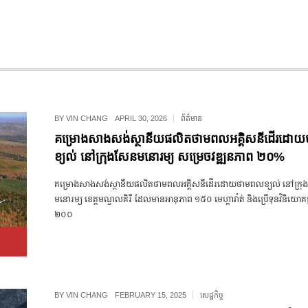
BY
VIN CHANG
APRIL 30, 2026
ព័ត៌មាន
គម្រោងសាងសង់ស្ថានីយផលិតថាមពលអគ្គិសនីដើរដោ
ខ្យល់ នៅក្រុងសែនមនោរម្យ សម្រេចវឌ្ឍនភាព ២០%
គម្រោង​សាងសង់​ស្ថានីយ​ផលិត​ថាមពល​អគ្គិសនី​ដើរ​ដោយ​ថាមពល​ខ្យល់ នៅ​ក្រុង
មនោរម្យ ខេត្ត​មណ្ឌលគិរី ដែល​មាន​អានុភាព ១៥០ មេហ្គាវ៉ាត់ និង​ប្រើ​ទុន​វិនិយោ
២០០
BY
VIN CHANG
FEBRUARY 15, 2025
សេដ្ឋកិច្ច