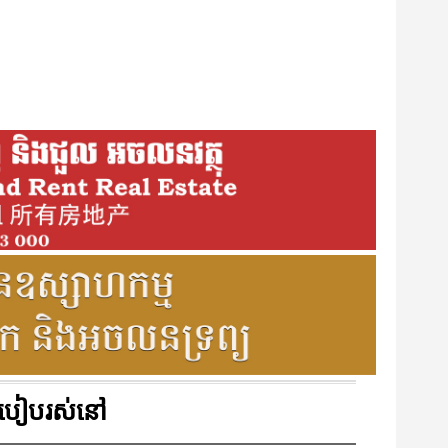
របៀបរស់នៅ