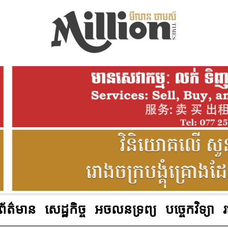
ព័ត៌មាន
សេដ្ឋកិច្ច
អចលនទ្រព្យ
បច្ចេកវិទ្យា