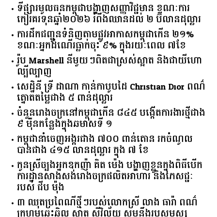
ទីផ្សារ​មូលធន​កម្ពុជា​បង្ហាញ​សញ្ញា​វិជ្ជមាន​ ​ខណៈ​ការ​
កៀរគរ​ទុន​ឆ្នាំ​២០២៦​ ​រំពឹង​ឈានដល់​ ​២​ ​ប៊ីលាន​ដុល្លារ​
ការដឹកជញ្ជូនទំនិញតាមផ្លូវអាកាសកម្ពុជាកើន ២១%
ខណៈអ្នកដំណើរធ្លាក់ចុះ ៩% ក្នុងរយៈពេល ៧ខែ
រ៉ូប Marshell នីមួយៗពិតជាស្រស់ស្អាត និងជាយីហោ
ល្បីល្បាញ
សេដ្ឋិនី ទ្រី ដាណា កាន់កាបូបដៃ Christian Dior ពណ៌
ត្នោតតម្លៃជាង ៥ ពាន់ដុល្លារ
ចំនួន​រោងចក្រ​នៅ​កម្ពុជា​កើន​ ​៨៤៥​ ​បង្កើត​ការងារ​ថ្មី​ជាង​
​៩​ ​ម៉ឺន​កន្លែង​ក្នុង​ឆមាស​ទី ​១​
កម្ពុជានាំចេញអង្ករជាង ៧០០ ពាន់តោន រកចំណូល
បានជាង ៤១៥ លានដុល្លារ ក្នុង ៧ ខែ
កូនស្រីច្បងអ្នកឧកញ៉ា គិត ម៉េង បង្ហាញខ្លួនក្នុងពិធីបើក
ការដ្ឋានសាងសង់រោងចក្រផលិតអាហារ និងភេសជ្ជៈ
របស់ ជីប ម៉ុង
៣ ឈុតប្រពៃណីថ្មីៗរបស់លោកស្រី លាង ធារ៉ា ពណ៌
ក្រហមឆេះឆិល ស្អាត ​ស៊ីវិល័យ សមនឹងរូបសម្ផស្ស