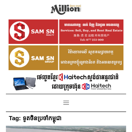
Tag:
ទូតចិនប្រចាំកម្ពុជា