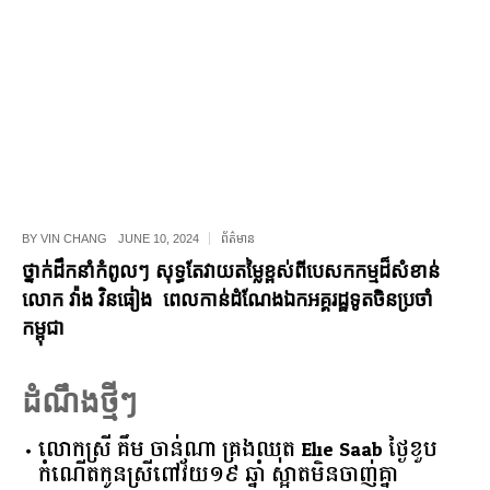
BY
VIN CHANG
JUNE 10, 2024
ព័ត៌មាន
ថ្នាក់ដឹកនាំកំពូលៗ សុទ្ធតែវាយតម្លៃខ្ពស់ពីបេសកកម្មដ៏សំខាន់
លោក វ៉ាង វិនធៀង ពេលកាន់ដំណែងឯកអគ្គរដ្ឋទូតចិនប្រចាំ
កម្ពុជា
ដំណឹងថ្មីៗ
លោកស្រី គឹម ចាន់ណា គ្រងឈុត Elie Saab ថ្ងៃខួប
កំណើតកូនស្រីពៅវ័យ១៩ ឆ្នាំ ស្អាតមិនចាញ់គ្នា