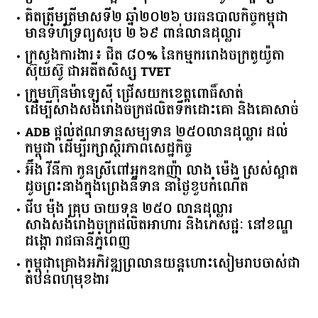
គិត​ត្រឹមត្រីមាស​ទី​២​ ​ឆ្នាំ​២០២៦​ បរធន​បាលកិច្ច​កម្ពុជា​ ​
មាន​ទំហំ​ទ្រព្យ​សរុប​ ​២.៦៩​ ​ពាន់លាន​ដុល្លារ​
ក្រសួង​ការងារ​៖ ​ជិត​ ​៨០​% ​នៃ​កម្មករ​រោងចក្រ​តូយ៉ូតា ​
ស៊ុយ​ស៊ូ ​ជា​អតីត​សិស្ស​ ​TVET​
ក្រុមហ៊ុន​ម៉ាឡេស៊ី ជ្រើសយកខេត្ដពោធិ៍សាត់
ដើម្បីសាងសង់រោងចក្រផលិតទឹកដោះគោ និងគោសាច់
ADB ផ្តល់ឥណទានសម្បទាន ២៥០លានដុល្លារ ដល់
កម្ពុជា ដើម្បីរក្សាស្ថិរភាពសេដ្ឋកិច្ច
អ៊ឹង វីនីកា កូនស្រីពៅអ្នកឧកញ៉ា លាង ម៉េង ស្រស់ស្អាត
ដូចព្រះនាងក្នុងព្រេងនិទាន នាថ្ងៃខួបកំណើត
ជីប ម៉ុង គ្រុប ចាយទុន ២៥០ លានដុល្លារ
សាងសង់រោងចក្រផលិតអាហារ និងភេសជ្ជៈ នៅខណ្ឌ
ដង្កោ រាជធានីភ្នំពេញ
កម្ពុជា​គ្រោង​អភិវឌ្ឍ​ព្រលានយន្តហោះ​សៀមរាប​ចាស់​ជា​
តំបន់​ពហុ​មុខងារ​