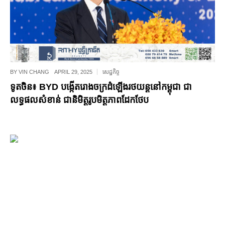
BY
VIN CHANG
APRIL 29, 2025
សេដ្ឋកិច្ច
ទូតចិន៖ BYD បង្កើតរោងចក្រដំឡើងរថយន្តនៅកម្ពុជា ជា
លទ្ធផលសំខាន់ ជានិមិត្តរូបមិត្តភាពដែកថែប