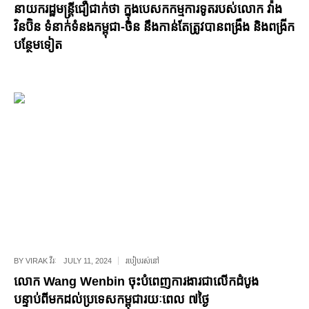
នាយករដ្ឋមន្រ្តីជឿជាក់ថា ក្នុងបេសកកម្មការទូតរបស់លោក វ៉ាង
វិនប៊ិន ទំនាក់ទំនងកម្ពុជា-ចិន នឹងកាន់តែត្រូវបានពង្រឹង និងពង្រីក
បន្ថែមទៀត
BY
VIRAK វីរៈ
JULY 11, 2024
របៀបរស់នៅ
លោក Wang Wenbin ចុះបំពេញការងារជាលើកដំបូង
បន្ទាប់ពីមកដល់ប្រទេសកម្ពុជារយៈពេល ៧ថ្ងៃ