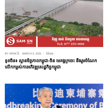
BY
VIRAK វីរៈ
MARCH 5, 2026
ព័ត៌មាន
ទូតចិន៖ ស្ពានមិត្តភាពកម្ពុជា-ចិន មេគង្គក្រចេះ នឹងរួមចំណែក
លើកកម្ពស់ការអភិវឌ្ឍសេដ្ឋកិច្ចកម្ពុជា