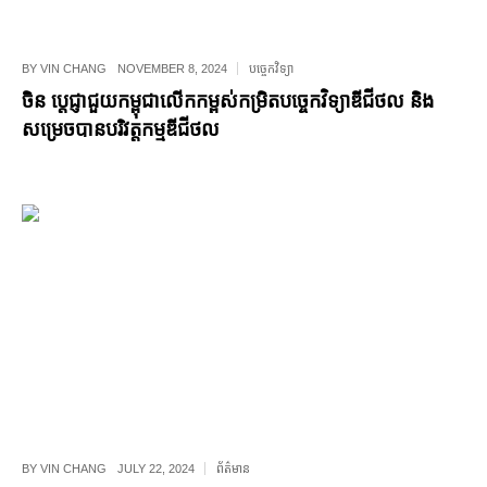
BY
VIN CHANG
NOVEMBER 8, 2024
បច្ចេកវិទ្យា
ចិន ប្តេជ្ញាជួយកម្ពុជាលើកកម្ពស់កម្រិតបច្ចេកវិទ្យាឌីជីថល និង
សម្រេចបានបរិវត្តកម្មឌីជីថល
BY
VIN CHANG
JULY 22, 2024
ព័ត៌មាន