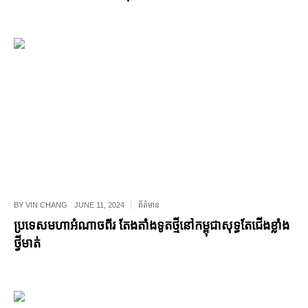
BY
VIN CHANG
JUNE 11, 2024
ព័ត៌មាន
ប្រទេសមហាអំណាចពីរ តែងតាំងទូតថ្មីនៅកម្ពុជាសុទ្ធតែជើងខ្លាំង
ថ្វីមាត់