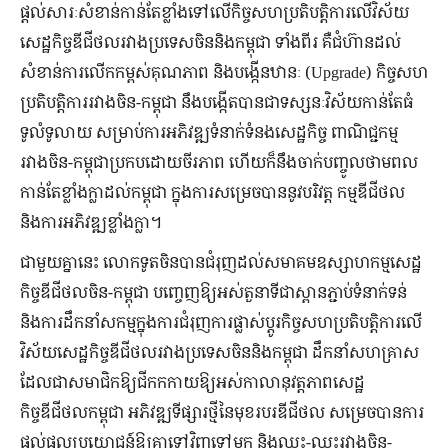
ផ្តល់សារៈសំខាន់កាន់តែខ្លាំងទៅលើកិច្ចសហប្រតិបត្តិការលើវិស័យ
សេដ្ឋកិច្ចឌីជីថលរវាងប្រទេសចិននិងកម្ពុជា ទាំងពីរ គឺជំហ៊ានដល់
សំខាន់ការលើកកម្ពស់គុណភាព និងបង្កើនឋានៈ (Upgrade) កិច្ចសហ
ប្រតិបត្តិការរវាងចិន-កម្ពុជា នឹងបង្កើតបានជាទស្សនៈវិស័យកាន់តែធំ
ទូលំទូលាយ សម្រាប់ការអភិវឌ្ឍទំនាក់ទំនងសេដ្ឋកិច្ច ពាណិជ្ជកម្ម
រវាងចិន-កម្ពុជាប្រកបដោយចីរភាព ហើយក៏នឹងចាក់បញ្ចូលថាមពល
កាន់តែខ្លាំងក្លាដល់កម្ពុជា ក្នុងការសម្រេចបាននូវបរិវត្ត កម្មឌីជីថល
និងការអភិវឌ្ឍខ្លាំងក្លា។
ជាមួយគ្នានេះ លោកទូតចិនបានជំរុញដល់សមាគមឧស្សាហកម្មសេដ្ឋ
កិច្ចឌីជីថលចិន-កម្ពុជា បញ្ចេញឱ្យអស់តួនាទីជាស្ពានភ្ជាប់ទំនាក់ទន់
និងការដឹកនាំសកម្មក្នុងការជំរុញការផ្លាស់ប្តូរកិច្ចសហប្រតិបត្តិការលើ
វិស័យសេដ្ឋកិច្ចឌីជីថលរវាងប្រទេសចិននិងកម្ពុជា ដឹកនាំសហគ្រាស
ដែលជាសមាជិកឱ្យជីកកកាយឱ្យអស់កាលានុវត្តភាពសេដ្ឋ
កិច្ចឌីជីថលកម្ពុជា អភិវឌ្ឍទីផ្សារថ្មីនៃមុខរបរឌីជីថល សម្រេចបានការ
ផ្តល់ផលប្រយោជន៍ឱ្យគ្នាទៅវិញទៅមក និងឈ្នះ-ឈ្នះរវាងចិន-