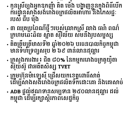
កូនស្រីច្បងអ្នកឧកញ៉ា គិត ម៉េង បង្ហាញខ្លួនក្នុងពិធីបើក
ការដ្ឋានសាងសង់រោងចក្រផលិតអាហារ និងភេសជ្ជៈ
របស់ ជីប ម៉ុង
៣ ឈុតប្រពៃណីថ្មីៗរបស់លោកស្រី លាង ធារ៉ា ពណ៌
ក្រហមឆេះឆិល ស្អាត ​ស៊ីវិល័យ សមនឹងរូបសម្ផស្ស
គិត​ត្រឹមត្រីមាស​ទី​២​ ​ឆ្នាំ​២០២៦​ បរធន​បាលកិច្ច​កម្ពុជា​ ​
មាន​ទំហំ​ទ្រព្យ​សរុប​ ​២.៦៩​ ​ពាន់លាន​ដុល្លារ​
ក្រសួង​ការងារ​៖ ​ជិត​ ​៨០​% ​នៃ​កម្មករ​រោងចក្រ​តូយ៉ូតា ​
ស៊ុយ​ស៊ូ ​ជា​អតីត​សិស្ស​ ​TVET​
ក្រុមហ៊ុន​ម៉ាឡេស៊ី ជ្រើសយកខេត្ដពោធិ៍សាត់
ដើម្បីសាងសង់រោងចក្រផលិតទឹកដោះគោ និងគោសាច់
ADB ផ្តល់ឥណទានសម្បទាន ២៥០លានដុល្លារ ដល់
កម្ពុជា ដើម្បីរក្សាស្ថិរភាពសេដ្ឋកិច្ច