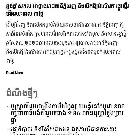
ឆ្លងឆ្នាំសកល អាជ្ញាធររាជធានីភ្នំពេញ នឹងបើកឱ្យដំណើរការផ្លូវថ្មើរ
ជើងរយៈពេល ៣ថ្ងៃ
ដើម្បីជំរុញ និងលើកកម្ពស់វិស័យទេសចរណ៍នៅរាជធានីភ្នំពេញ ឱ្យ
កាន់តែរស់រវើក ស្របពេលដែលពិភពលោកទាំងមូល នឹង​សាទរឆ្នាំថ្មី
ឆ្នាំសកល ២០២៦នាពេលខាងមុននេះ រដ្ឋបាលរាជធានីភ្នំពេញ
នឹងបើកឱ្យដំណើរការជាធម្មតានូវ “ផ្លូវថ្មើរជើងចតុមុខ” រយៈពេល
៣ថ្ងៃ
Read More
ដំណឹងថ្មីៗ
អូស្ត្រាលី​ជួយ​ពង្រឹង​ការ​កែច្នៃ​ស្វាយចន្ទី​នៅ​កម្ពុជា​ ​ខណៈ​
កម្ពុជា​បាត់បង់​ចំណូល​ជាង​ ​១២៥​ ​លាន​ដុល្លារ​ក្នុង​មួយ​
ឆ្នាំ​
រដ្ឋាភិបាល​ ​និង​វិស័យ​ឯកជន ​ឯកភាព​វិធានការ​ដោះ