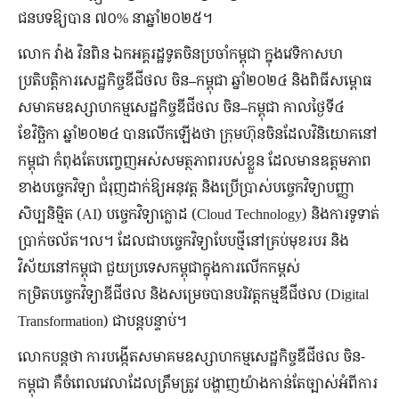
ជនបទឱ្យបាន ៧០% នាឆ្នាំ២០២៥។
លោក វ៉ាង វិនពិន ឯកអគ្គរដ្ឋទូតចិនប្រចាំកម្ពុជា ក្នុងវេទិកាសហ
ប្រតិបត្តិការសេដ្ឋកិច្ចឌីជីថល
ចិន
–
កម្ពុជា
ឆ្នាំ២០២៤
និងពិធីសម្ពោធ
សមាគមឧស្សាហកម្មសេដ្ឋកិច្ចឌីជីថល
ចិន
–
កម្ពុជា កាលថ្ងៃទី៤
ខែវិច្ឆិកា ឆ្នាំ២០២៤ បានលើកឡើងថា ក្រុមហ៊ុនចិនដែលវិនិយោគនៅ
កម្ពុជា កំពុងតែបញ្ចេញអស់សមត្ថភាពរបស់ខ្លួន ដែលមានឧត្តមភាព
ខាងបច្ចេកវិទ្យា ជំរុញដាក់ឱ្យអនុវត្ត និងប្រើប្រាស់បច្ចេកវិទ្យាបញ្ញា
សិប្បនិម្មិត (AI) បច្ចេកវិទ្យាក្លោដ (Cloud Technology) និងការទូទាត់
ប្រាក់ចល័ត។ល។ ដែលជាបច្ចេកវិទ្យាបែបថ្មីនៅគ្រប់មុខរបរ និង
វិស័យនៅកម្ពុជា ជួយប្រទេសកម្ពុជាក្នុងការលើកកម្ពស់
កម្រិតបច្ចេកវិទ្យាឌីជីថល និងសម្រេចបានបរិវត្តកម្មឌីជីថល (Digital
Transformation) ជាបន្តបន្ទាប់។
លោកបន្តថា ការបង្កើតសមាគមឧស្សាហកម្មសេដ្ឋកិច្ចឌីជីថល ចិន-
កម្ពុជា គឺចំពេលវេលាដែលត្រឹមត្រូវ បង្ហាញយ៉ាងកាន់តែច្បាស់អំពីការ