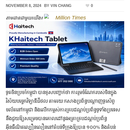
NOVEMBER 8, 2024
BY
VIN CHANG
0
Million Times
តាមដានជាមួយយើង៖
ទូតចិនប្រចាំកម្ពុជា បានគូសបញ្ជាក់ថា ការរួមចំណែករបស់ចិនក្នុង
វិស័យបច្ចេកវិទ្យាឌីជីថល តាមរយៈកសាងប្រព័ន្ធបណ្តាញទូរស័ព្ទ
ចល័តនៅកម្ពុជា និងលើកកម្ពស់ការគ្របដណ្តប់ប្រព័ន្ធទូទាំងប្រទេស
នឹងជួយឱ្យសម្រេចបានគោលដៅនូវអត្រាគ្របដណ្តប់ប្រព័ន្ធ
អ៊ីនធឺណិតល្បឿនលឿននៅតំបន់ទីក្រុងឱ្យបាន ១០០% និងតំបន់