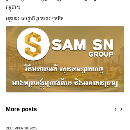
កម្ពុជា៕
អត្ថបទ៖ សេដ្ឋានី រូបភាព៖ ទូតចិន
More posts
DECEMBER 28,
2025