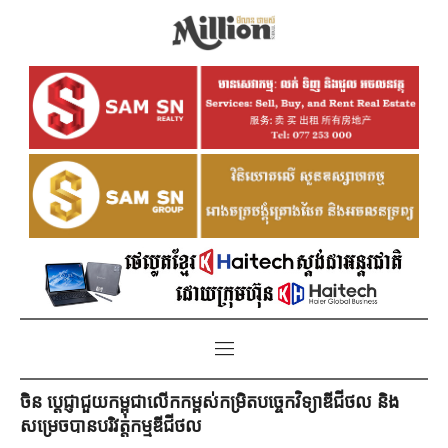
ចិន ប្តេជ្ញាជួយកម្ពុជាលើកកម្ពស់កម្រិតបច្ចេកវិទ្យាឌីជីថល និង
សម្រេចបានបរិវត្តកម្មឌីជីថល