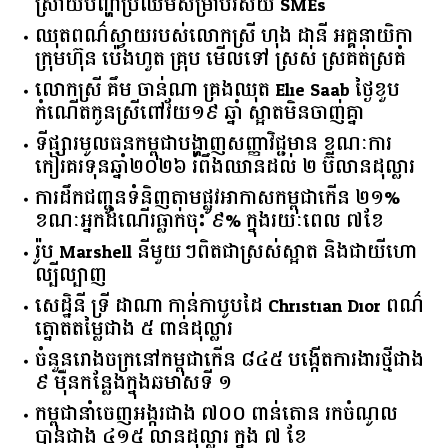
ស្រាយ​បញ្ហា​ប្រឈម​​សម្រាប់​វិស័យ​ ​SMEs​
ឈុតពណ៌ស្វាយរបស់លោកស្រី ហុង ដានី អគ្គ​នាយិកា​
ក្រុមហ៊ុន ប៉េងហួត គ្រុប មើលទៅ ស្រស់ ស្រគត់ស្រគំ
លោកស្រី គឹម ចាន់ណា គ្រងឈុត Elie Saab ថ្ងៃខួប
កំណើតកូនស្រីពៅវ័យ១៩ ឆ្នាំ ស្អាតមិនចាញ់គ្នា
ទីផ្សារ​មូលធន​កម្ពុជា​បង្ហាញ​សញ្ញា​វិជ្ជមាន​ ​ខណៈ​ការ​
កៀរគរ​ទុន​ឆ្នាំ​២០២៦​ ​រំពឹង​ឈានដល់​ ​២​ ​ប៊ីលាន​ដុល្លារ​
ការដឹកជញ្ជូនទំនិញតាមផ្លូវអាកាសកម្ពុជាកើន ២១%
ខណៈអ្នកដំណើរធ្លាក់ចុះ ៩% ក្នុងរយៈពេល ៧ខែ
រ៉ូប Marshell នីមួយៗពិតជាស្រស់ស្អាត និងជាយីហោ
ល្បីល្បាញ
សេដ្ឋិនី ទ្រី ដាណា កាន់កាបូបដៃ Christian Dior ពណ៌
ត្នោតតម្លៃជាង ៥ ពាន់ដុល្លារ
ចំនួន​រោងចក្រ​នៅ​កម្ពុជា​កើន​ ​៨៤៥​ ​បង្កើត​ការងារ​ថ្មី​ជាង​
​៩​ ​ម៉ឺន​កន្លែង​ក្នុង​ឆមាស​ទី ​១​
កម្ពុជានាំចេញអង្ករជាង ៧០០ ពាន់តោន រកចំណូល
បានជាង ៤១៥ លានដុល្លារ ក្នុង ៧ ខែ