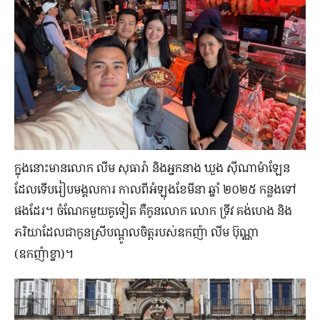
ក្នុង​នោះ​មានលោក លីម សុធារ៉ា និងអ្នកនាង ឃួង ស៊ីណាម៉ាឡែន
ដែល​ទើប​រៀប​មង្គលការ កាលពី​អំឡុង​ខែ​មីនា ឆ្នាំ ២០២៥ កន្លង​ទៅ​
ផង​ដែរ។ ចំណែក​មួយ​គូ​ទៀត គឺ​កូន​លោក លោក ទ្រីវ គង់ហេង និង​
ភរិយា​ដែល​ជា​កូន​ស្រី​បណ្ដូល​ចិត្ត​របស់​ឧកញ៉ា លីម ប៊ុណ្ណា
(ឧកញ៉ាខ្នា)។