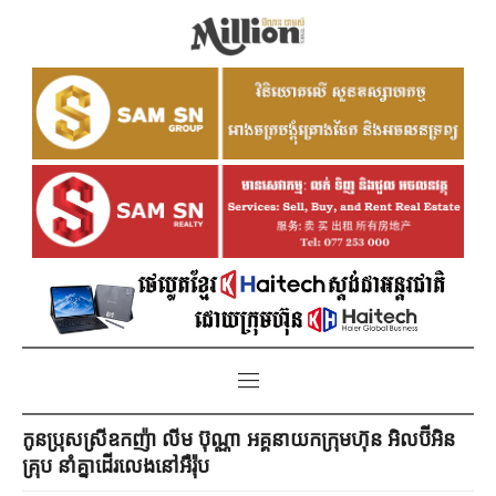
កូនប្រុសស្រីឧកញ៉ា លីម ប៊ុណ្ណា អគ្គនាយកក្រុមហ៊ុន អិលប៊ីអិន
គ្រុប នាំគ្នាដើរលេងនៅអឺរ៉ុប