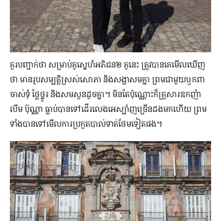
គួរ​បញ្ជាក់​ថា សម្រាប់​គូស្នេហ៍​អភិជន​២ គូ​នេះ ត្រូវ​បាន​គេ​មើល​ឃើញ​
ថា មាន​រូប​សម្បត្តិ​ស្រស់​សោភា និង​សង្ហា​សម​គ្នា ព្រម​ជាមួយ​ឫកពា​
ចាស់​ទុំ ថ្លៃថ្នូរ និង​សមសួន​ដូច​គ្នា។ មិន​តែ​ប៉ុណ្ណោះ​ក៏​គ្រួសារ​ឧកញ៉ា
លីម ប៊ុណ្ណា ធ្លាប់​បាន​ទៅ​ដើរលេង​អេស្ប៉ាញ​ច្រើន​ដង​មក​ហើយ ព្រម​
ទាំង​បាន​ទៅ​មើល​ការ​ប្រកួត​បាល់ទាត់​ថែម​ទៀត​ផង។