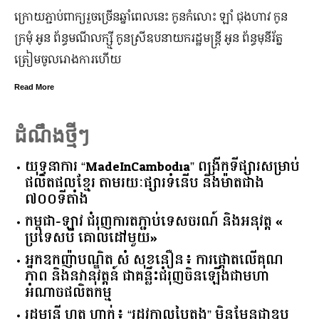
ក្រុមហ៊ុន Ford Motor ទទួលប្រាក់ចំណេញសរុបប្រចាំឆ្នាំមានការកើន
ឡើង បើទោះបីវិបត្តិសេដ្ឋកិច្ចពិភពលោកមិនទាន់មានស្ថានភាពល្អ
ប្រសើរ។
Read More
ដំណឹងថ្មីៗ
យុទ្ធនាការ “MadeInCambodia” ពង្រីកទីផ្សារសម្រាប់
ផលិតផលខ្មែរ តាមរយៈផ្សារទំនើប និងម៉ាតជាង
៧០០ទីតាំង
កម្ពុជា​-​ឡាវ ​ជំរុញ​ការ​តភ្ជាប់​ទេសចរណ៍​ ​និង​អនុវត្ត​ ​«​
ប្រទេស​បី ​គោលដៅ​មួយ​»
អ្នកឧកញ៉ាបណ្ឌិត សំ សុខនឿន៖ ការផ្តោតលើគុណ
ភាព និងនវានុវត្តន៍ ជាគន្លឹះជំរុញចិនឡើងជាមហា
អំណាចផលិតកម្ម
រដ្ឋមន្ត្រី ហួត ហាក់៖ “រដូវកាលបៃតង” មិនមែនជាឧប