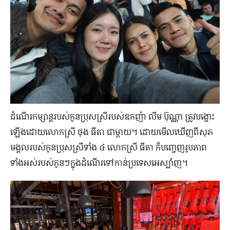
ដំណើរ​កម្សាន្ត​របស់​កូន​ប្រុស​ស្រី​របស់​ឧកញ៉ា លីម ប៊ុណ្ណា ត្រូវ​បង្ហោះ​
ឡើង​ដោយ​លោកស្រី ថុង ធីតា ជា​ម្ដាយ។ ដោយ​មើល​ឃើញ​ពី​សុភ
មង្គល​របស់​កូន​ប្រុស​ស្រី​ទាំង ៤ លោកស្រី ធីតា ក៏​បញ្ចេញ​រូបភាព​
ទាំង​អស់​របស់​កូន​ៗ​ក្នុង​ដំណើរ​ទៅ​កាន់​ប្រទេស​អេស្ប៉ាញ។