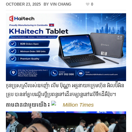
OCTOBER 23, 2025
BY
VIN CHANG
0
កូន​ប្រុស​ស្រី​របស់​ឧកញ៉ា លីម ប៊ុណ្ណា អគ្គនាយក​ក្រុមហ៊ុន អិលប៊ីអិន
គ្រុប បាន​នាំ​គ្នា​បណ្ដើរ​ប្ដី​ប្រពន្ធ​ទៅ​ដើរ​កម្សាន្ត​នៅ​លើ​ទឹក​ដី​អឺរ៉ុប។
តាមដានជាមួយយើង៖
Million Times