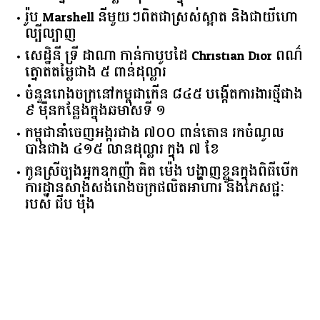
រ៉ូប Marshell នីមួយៗពិតជាស្រស់ស្អាត និងជាយីហោ
ល្បីល្បាញ
សេដ្ឋិនី ទ្រី ដាណា កាន់កាបូបដៃ Christian Dior ពណ៌
ត្នោតតម្លៃជាង ៥ ពាន់ដុល្លារ
ចំនួន​រោងចក្រ​នៅ​កម្ពុជា​កើន​ ​៨៤៥​ ​បង្កើត​ការងារ​ថ្មី​ជាង​
​៩​ ​ម៉ឺន​កន្លែង​ក្នុង​ឆមាស​ទី ​១​
កម្ពុជានាំចេញអង្ករជាង ៧០០ ពាន់តោន រកចំណូល
បានជាង ៤១៥ លានដុល្លារ ក្នុង ៧ ខែ
កូនស្រីច្បងអ្នកឧកញ៉ា គិត ម៉េង បង្ហាញខ្លួនក្នុងពិធីបើក
ការដ្ឋានសាងសង់រោងចក្រផលិតអាហារ និងភេសជ្ជៈ
របស់ ជីប ម៉ុង