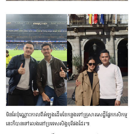
មិន​តែ​ប៉ុណ្ណោះ​កាលពី​អំឡុង​ដើម​ខែ​កន្លង​ទៅ​គ្រួសារ​សេដ្ឋី​ផ្នែក​កសិកម្ម​
នេះ​ក៏​បាន​ទៅលេង​នៅ​ប្រទេស​សិង្ហបុរី​ផង​ដែរ៕