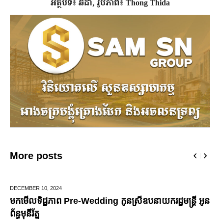
អត្ថបទ៖ ឆដា, រូបភាព៖ Thong Thida
More posts
JUNE 25,
2024
មកដឹងប្រាក់ចំណេញសុទ្ធរបស់ក្រុមហ៊ុន Ford ពីឆ្នាំ២០១០ ដល់
ឆ្នាំ២០២៤