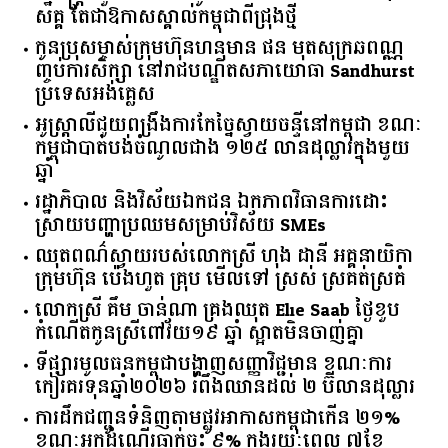
សគ្គ តែជាឱកាសស្គាល់កម្ពុជាពីជ្រុងថ្មី
កូនប្រុសម្ចាស់ក្រុមហ៊ុនហនុមាន ផន មុតសុក្រឆពណ្ណ
ញ្ចប់ការសិក្សា នៅរាជបណ្ឌិតសភាយោធា Sandhurst
ប្រទេសអង់គ្លេស
អូស្ត្រាលី​ជួយ​ពង្រឹង​ការ​កែច្នៃ​ស្វាយចន្ទី​នៅ​កម្ពុជា​ ​ខណៈ​
កម្ពុជា​បាត់បង់​ចំណូល​ជាង​ ​១២៥​ ​លាន​ដុល្លារ​ក្នុង​មួយ​
ឆ្នាំ​
រដ្ឋាភិបាល​ ​និង​វិស័យ​ឯកជន ​ឯកភាព​វិធានការ​ដោះ
ស្រាយ​បញ្ហា​ប្រឈម​​សម្រាប់​វិស័យ​ ​SMEs​
ឈុតពណ៌ស្វាយរបស់លោកស្រី ហុង ដានី អគ្គ​នាយិកា​
ក្រុមហ៊ុន ប៉េងហួត គ្រុប មើលទៅ ស្រស់ ស្រគត់ស្រគំ
លោកស្រី គឹម ចាន់ណា គ្រងឈុត Elie Saab ថ្ងៃខួប
កំណើតកូនស្រីពៅវ័យ១៩ ឆ្នាំ ស្អាតមិនចាញ់គ្នា
ទីផ្សារ​មូលធន​កម្ពុជា​បង្ហាញ​សញ្ញា​វិជ្ជមាន​ ​ខណៈ​ការ​
កៀរគរ​ទុន​ឆ្នាំ​២០២៦​ ​រំពឹង​ឈានដល់​ ​២​ ​ប៊ីលាន​ដុល្លារ​
ការដឹកជញ្ជូនទំនិញតាមផ្លូវអាកាសកម្ពុជាកើន ២១%
ខណៈអ្នកដំណើរធ្លាក់ចុះ ៩% ក្នុងរយៈពេល ៧ខែ