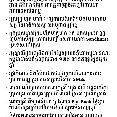
ភាព និងនវានុវត្តន៍ ជាគន្លឹះជំរុញចិនឡើងជាមហា
អំណាចផលិតកម្ម
រដ្ឋមន្ត្រី ហួត ហាក់៖ “រដូវកាលបៃតង” មិនមែនជាឧប
សគ្គ តែជាឱកាសស្គាល់កម្ពុជាពីជ្រុងថ្មី
កូនប្រុសម្ចាស់ក្រុមហ៊ុនហនុមាន ផន មុតសុក្រឆពណ្ណ
ញ្ចប់ការសិក្សា នៅរាជបណ្ឌិតសភាយោធា Sandhurst
ប្រទេសអង់គ្លេស
អូស្ត្រាលី​ជួយ​ពង្រឹង​ការ​កែច្នៃ​ស្វាយចន្ទី​នៅ​កម្ពុជា​ ​ខណៈ​
កម្ពុជា​បាត់បង់​ចំណូល​ជាង​ ​១២៥​ ​លាន​ដុល្លារ​ក្នុង​មួយ​
ឆ្នាំ​
រដ្ឋាភិបាល​ ​និង​វិស័យ​ឯកជន ​ឯកភាព​វិធានការ​ដោះ
ស្រាយ​បញ្ហា​ប្រឈម​​សម្រាប់​វិស័យ​ ​SMEs​
ឈុតពណ៌ស្វាយរបស់លោកស្រី ហុង ដានី អគ្គ​នាយិកា​
ក្រុមហ៊ុន ប៉េងហួត គ្រុប មើលទៅ ស្រស់ ស្រគត់ស្រគំ
លោកស្រី គឹម ចាន់ណា គ្រងឈុត Elie Saab ថ្ងៃខួប
កំណើតកូនស្រីពៅវ័យ១៩ ឆ្នាំ ស្អាតមិនចាញ់គ្នា
ទីផ្សារ​មូលធន​កម្ពុជា​បង្ហាញ​សញ្ញា​វិជ្ជមាន​ ​ខណៈ​ការ​