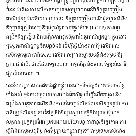
ក្នុងឱកាសនោះ លោកជំទាវរដ្ឋមន្ត្រី ជម្រាបជូនពីយន្តការចម្បងៗមួយ
ចំនួន ជាពិសេស លើការទាញយកអត្ថប្រយោជន៍ពីកិច្ចព្រមព្រៀង
ពាណិជ្ជកម្មជាអតិបរមា រួមមាន៖ កិច្ចព្រមព្រៀងពាណិជ្ជកម្មសេរី និង
កិច្ចព្រមព្រៀងសេដ្ឋកិច្ចដ៏ទូលំទូលាយក្នុងតំបន់ (RCEP) ការបន្ត
ពង្រីកទីផ្សារថ្មីៗ និងបង្កើនភាពទុកចិត្តជាដៃគូពាណិជ្ជកម្ម។ ក្នុងនោះ
ក្រសួងពាណិជ្ជកម្មនឹងបន្តខិតខំ ដើម្បីធ្វើយ៉ាងណាឱ្យផលិតផល
កសិកម្មកម្ពុជា ជាពិសេស ផលិតផលគ្រាប់ស្វាយចន្ទី និងម្រេច ឱ្យ
ក្លាយជាផលិតផលដែលទទួលបានការទុកចិត្ត និងមានតម្លៃខ្ពស់នៅទី
ផ្សារពិភពលោក។
មុននឹងបញ្ចប់ លោកជំទាវរដ្ឋមន្ត្រី បានលើកទឹកចិត្តដល់ភាគីពាក់ព័ន្ធ
ទាំងអស់ ក្នុងការបន្តសហការយ៉ាងជិតស្និទ្ធ ដើម្បីលើកកម្ពស់ និង
ពង្រឹងសមត្ថភាពផលិត និងការនាំចេញផលិតផលកសិកម្មកម្ពុជា ការ
អភិវឌ្ឍផលិតកម្ម ការកែច្នៃ និងទីផ្សារស្វាយចន្ទីនិងម្រេច ឱ្យមាន
លក្ខណៈប្រកួតប្រជែងប្រកបដោយបរិយាបន្ន ធានានូវនិរន្តរភាព ការ
ធ្វើពិពិធកម្មសេដ្ឋកិច្ច និងប្រែក្លាយកម្ពុជាឱ្យទៅជាប្រទេសផលិតនិង