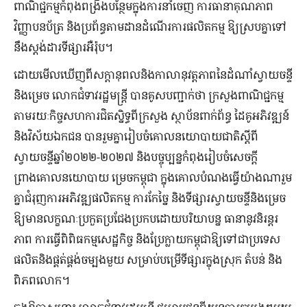
ពាណិជ្ជកម្មកំពុងពង្រឹងបន្ថែមក្នុងការនាំចេញ ការធានាគុណភាព
វិញ្ញាបនប័ត្រ និងប្រព័ន្ធតាមដានដំណើរការផលិតកម្ម ឱ្យស្របគ្នាទៅ
នឹងស្តង់ដារទីផ្សារអឺរ៉ុប។
ដោយមើលឃើញពីសក្តានុពលនិងកាលានុវត្តភាពនៃដំណាំស្វាយចន្ទី
និងម្រេច លោកជំទាវរដ្ឋមន្ត្រី បានគូសបញ្ជាក់ថា ក្រសួងពាណិជ្ជកម្ម
តាមរយៈកិច្ចសហការជិតស្និទ្ធពីក្រសួង ស្ថាប័នពាក់ព័ន្ធ ដៃគូអភិវឌ្ឍន៍
និងវិស័យឯកជន បានរួមគ្នារៀបចំគោលនយោបាយជាតិស្តីពី
ស្វាយចន្ទីឆ្នាំ២០២២-២០២៧ និងបច្ចុប្បន្នកំពុងរៀបចំសេចក្តី
ព្រាងគោលនយោបាយ ម្រេចកម្ពុជា ក្នុងគោលបំណងធ្វើយ៉ាងណារួម
គ្នាជំរុញការអភិវឌ្ឍផលិតកម្ម ការកែច្នៃ និងទីផ្សារស្វាយចន្ទីនិងម្រេច
ឱ្យមានលក្ខណៈប្រកួតប្រជែងប្រកបដោយបរិយាបន្ន ធានានូវនិរន្តរ
ភាព ការធ្វើពិពិធកម្មសេដ្ឋកិច្ច និងប្រែក្លាយកម្ពុជាឱ្យទៅជាប្រទេស
ផលិតនិងផ្គត់ផ្គង់ចម្បងមួយ សម្រាប់បម្រើទីផ្សារក្នុងស្រុក តំបន់ និង
ពិភពលោក។