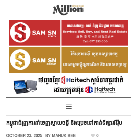
កម្ពុជាជំរុញការនាំចេញស្វាយចន្ទី និងម្រេចទៅកាន់ទីផ្សារអឺរ៉ុប
OCTOBER 23, 2025
BY
MANUK BEE
0