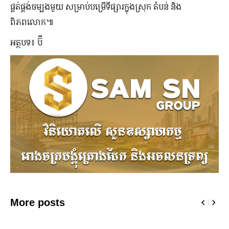
ផ្គត់ផ្គង់ចម្បងមួយ សម្រាប់បម្រើទីផ្សារក្នុងស្រុក តំបន់ និង
ពិភពលោក៕
អត្ថបទ៖ ប៊ី
More posts