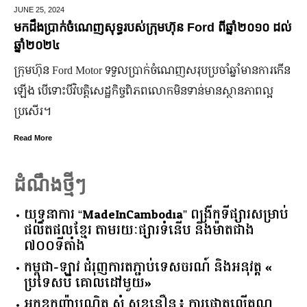
MARCH 14,
2025
rd ពីឆ្នាំ២០១០ ដល់
មកស្គាល់ពីប្រេននៃ​ fashion គ្រឿងពេជ្ររបស់
ចំណាន
្រចាំឆ្នាំមានការកើន
មហាជន​ពិតជា​ស្គាល់​សេដ្ឋី​នី ម៉ៅ ចំណាន បាន​យ៉ា
ន់មានស្ថានភាពល្អ
កិត្តិយស កេរ្តិ៍ឈ្មោះ និង​ស្នាដៃ​ក្នុង​សង្គម។ សេដ្ឋី​ន
មិន​ប្រកាន់​ខ្លួន តែងតែ​ឱនលំទោន​ដាក់​អ្នក​ដទៃ​មុន​
Read More
ដំណឹងថ្មីៗ
យុទ្ធនាការ “MadeInCambodia” ពង្រីកទីផ្សារសម្រាប់
ផលិតផលខ្មែរ តាមរយៈផ្សារទំនើប និងម៉ាតជាង
៧០០ទីតាំង
កម្ពុជា​-​ឡាវ ​ជំរុញ​ការ​តភ្ជាប់​ទេសចរណ៍​ ​និង​អនុវត្ត​ ​«​
ប្រទេស​បី ​គោលដៅ​មួយ​»
អ្នកឧកញ៉ាបណ្ឌិត សំ សុខនឿន៖ ការផ្តោតលើគុណ