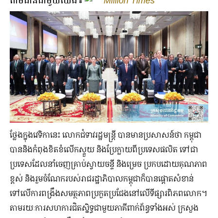
តាមដានជាមួយយើង៖
Million Times
ថ្លែងក្នុងវេទិកានេះ លោកជំទាវរដ្ឋមន្ត្រី បានមានប្រសាសន៍ថា កម្ពុជា
បាននិងកំពុងខិតខំលើកស្ទួយ និងប្រែក្លាយពីប្រទេសផលិត ទៅជា
ប្រទេសដែលនាំចេញគ្រាប់ស្វាយចន្ទី និងម្រេច ប្រកបដោយគុណភាព
ខ្ពស់ និងរួមចំណែករបស់រាជរដ្ឋាភិបាលកម្ពុជាក៏បាន​ផ្ដោតសំខាន់
ទៅលើការពង្រឹងសមត្ថភាពប្រកួតប្រជែងនៅលើទីផ្សារពិភពលោក។
តាមរយៈការសហការជិតស្និទ្ធ​ជាមួយភាគីពាក់ព័ន្ធទាំងអស់ ក្រសួង