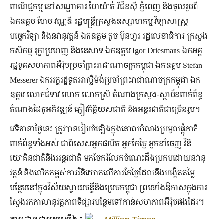
ពាណិជ្ជកម្ម នៅសណ្ឋាគារ ហៃយ៉ាត់ រីជិនស៊ី ភ្នំពេញ និងចូលរួមពី
ឯកឧត្តម ហែម វណ្ណឌី រដ្ឋមន្ត្រីក្រសួងឧស្សាហកម្ម វិទ្យាសាស្ត្រ
បច្ចេកវិទ្យា និងនវានុវត្តន៍ ឯកឧត្តម តូច ប៊ុនហួរ រដ្ឋលេខាធិការ ក្រសួង
កសិកម្ម រុក្ខាប្រមាញ់ និងនេសាទ ឯកឧត្តម Igor Driesmans ឯកអគ្គ
រដ្ឋទូតសហភាពអឺរ៉ុបប្រចាំព្រះរាជាណាចក្រកម្ពុជា ឯកឧត្តម Stefan
Messerer ឯកអគ្គរដ្ឋទូតអាល្លឺម៉ង់ប្រចាំព្រះរាជាណាចក្រកម្ពុជា ឯក
ឧត្តម លោកជំទាវ លោក លោកស្រី តំណាងក្រសួង-ស្ថាប័នពាក់ព័ន្ធ
តំណាងដៃគូអភិវឌ្ឍន៍ ភ្ញៀវកិត្តិយសជាតិ និងអន្តរជាតិជាច្រើនរូប។
វេទិកានាថ្ងៃនេះ ត្រូវបានរៀបចំឡើងក្នុងគោលបំណងប្រមូលផ្តុំភាគី
ពាក់ព័ន្ធទាំងអស់ ជាពិសេសអ្នកផលិត អ្នកកែច្នៃ អ្នកនាំចេញ វិនិ
យោគិនជាតិនិងអន្តរជាតិ មកចែករំលែកចំណេះដឹងប្រកបដោយនវានុ
វត្តន៍ និងលើកកម្ពស់ការវិនិយោគលើការកែច្នៃដែល​នឹងបង្កើតតម្លៃ
បន្ថែមនៅក្នុងវិស័យស្វាយចន្ទីនិងម្រេចកម្ពុជា ព្រមទាំងឱកាសក្នុងការ
ស្វែងរកកាលានុវត្តភាពទីផ្សារបន្ថែមទៅកាន់​សហភាពអឺរ៉ុបផងដែរ។