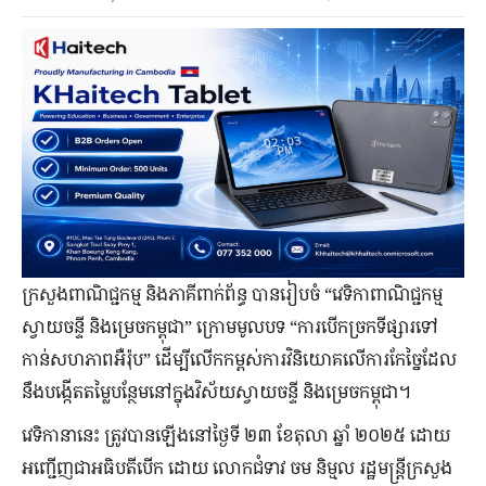
ក្រសួងពាណិជ្ជកម្ម និងភាគីពាក់ព័ន្ធ បានរៀបចំ “វេទិកាពាណិជ្ជកម្ម
ស្វាយចន្ទី និងម្រេចកម្ពុជា” ក្រោមមូលបទ “ការបើកច្រកទីផ្សារទៅ
កាន់សហភាពអឺរ៉ុប” ដើម្បីលើកកម្ពស់ការវិនិយោគលើការកែច្នៃដែល​
នឹងបង្កើតតម្លៃបន្ថែមនៅក្នុងវិស័យស្វាយចន្ទី និងម្រេចកម្ពុជា។
វេទិកានានេះ ត្រូវបានឡើងនៅថ្ងៃទី ២៣ ខែតុលា ឆ្នាំ ២០២៥ ដោយ
អញ្ជើញជាអធិបតីបើក ដោយ លោកជំទាវ ចម និម្មល រដ្ឋមន្ត្រីក្រសួង