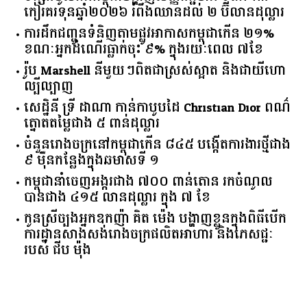
កៀរគរ​ទុន​ឆ្នាំ​២០២៦​ ​រំពឹង​ឈានដល់​ ​២​ ​ប៊ីលាន​ដុល្លារ​
ការដឹកជញ្ជូនទំនិញតាមផ្លូវអាកាសកម្ពុជាកើន ២១%
ខណៈអ្នកដំណើរធ្លាក់ចុះ ៩% ក្នុងរយៈពេល ៧ខែ
រ៉ូប Marshell នីមួយៗពិតជាស្រស់ស្អាត និងជាយីហោ
ល្បីល្បាញ
សេដ្ឋិនី ទ្រី ដាណា កាន់កាបូបដៃ Christian Dior ពណ៌
ត្នោតតម្លៃជាង ៥ ពាន់ដុល្លារ
ចំនួន​រោងចក្រ​នៅ​កម្ពុជា​កើន​ ​៨៤៥​ ​បង្កើត​ការងារ​ថ្មី​ជាង​
​៩​ ​ម៉ឺន​កន្លែង​ក្នុង​ឆមាស​ទី ​១​
កម្ពុជានាំចេញអង្ករជាង ៧០០ ពាន់តោន រកចំណូល
បានជាង ៤១៥ លានដុល្លារ ក្នុង ៧ ខែ
កូនស្រីច្បងអ្នកឧកញ៉ា គិត ម៉េង បង្ហាញខ្លួនក្នុងពិធីបើក
ការដ្ឋានសាងសង់រោងចក្រផលិតអាហារ និងភេសជ្ជៈ
របស់ ជីប ម៉ុង