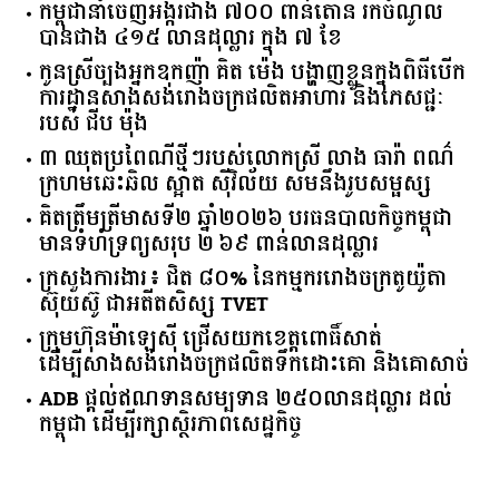
ចំនួន​រោងចក្រ​នៅ​កម្ពុជា​កើន​ ​៨៤៥​ ​បង្កើត​ការងារ​ថ្មី​ជាង​
​៩​ ​ម៉ឺន​កន្លែង​ក្នុង​ឆមាស​ទី ​១​
កម្ពុជានាំចេញអង្ករជាង ៧០០ ពាន់តោន រកចំណូល
បានជាង ៤១៥ លានដុល្លារ ក្នុង ៧ ខែ
កូនស្រីច្បងអ្នកឧកញ៉ា គិត ម៉េង បង្ហាញខ្លួនក្នុងពិធីបើក
ការដ្ឋានសាងសង់រោងចក្រផលិតអាហារ និងភេសជ្ជៈ
របស់ ជីប ម៉ុង
៣ ឈុតប្រពៃណីថ្មីៗរបស់លោកស្រី លាង ធារ៉ា ពណ៌
ក្រហមឆេះឆិល ស្អាត ​ស៊ីវិល័យ សមនឹងរូបសម្ផស្ស
គិត​ត្រឹមត្រីមាស​ទី​២​ ​ឆ្នាំ​២០២៦​ បរធន​បាលកិច្ច​កម្ពុជា​ ​
មាន​ទំហំ​ទ្រព្យ​សរុប​ ​២.៦៩​ ​ពាន់លាន​ដុល្លារ​
ក្រសួង​ការងារ​៖ ​ជិត​ ​៨០​% ​នៃ​កម្មករ​រោងចក្រ​តូយ៉ូតា ​
ស៊ុយ​ស៊ូ ​ជា​អតីត​សិស្ស​ ​TVET​
ក្រុមហ៊ុន​ម៉ាឡេស៊ី ជ្រើសយកខេត្ដពោធិ៍សាត់
ដើម្បីសាងសង់រោងចក្រផលិតទឹកដោះគោ និងគោសាច់
ADB ផ្តល់ឥណទានសម្បទាន ២៥០លានដុល្លារ ដល់
កម្ពុជា ដើម្បីរក្សាស្ថិរភាពសេដ្ឋកិច្ច