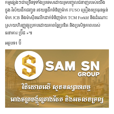
កម្មផ្សេងៗជាច្រើនទូទាំងប្រទេសដោយរួមបញ្ចូលជំនាញរបស់យើង
ក្នុង វិស័យដឹកជញ្ជូន រថយន្តដឹកទំនិញម៉ាក FUSO គ្រឿងចក្រធុនធ្ងន់
ម៉ាក JCB និងម៉ាស៊ីនលើកដាក់ទំនិញម៉ាក TCM Forklif និងដំណោះ
ស្រាយហិរញ្ញវត្ថុប្រកបដោយភាពច្នៃប្រឌិត និងប្រសិទ្ធភាពរបស់
ធនាគារ ប្រ៊ីដ »៕
អត្ថបទ៖ ប៊ី