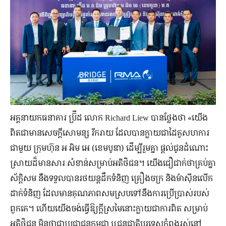
អគ្គនាយកធនាគារ ប្រ៊ីដ លោក Richard Liew បានថ្លែងថា «យើង
ពិតជាមានសេចក្តីសោមន្ស រីករាយ ដែលបានក្លាយជាដៃគូសហការ
ជាមួយ ក្រុមហ៊ុន អ អិម អេ (ខេមបូឌា) ដើម្បីរួមគ្នា ផ្តល់ជូនដំណោះ
ស្រាយដ៏មានសារៈសំខាន់សម្រាប់អតិថិជន។ យើងជឿជាក់ថាគ្រប់គ្នា
ស័ក្តិសម នឹងទទួលបានរថយន្តដឹកទំនិញ គ្រឿងចក្រ និងម៉ាស៊ីនលើក
ដាក់ទំនិញ ដែលមានគុណភាពសមស្របទៅនឹងការប្រើប្រាស់របស់
ពួកគេ។ ហើយយើងចង់ធ្វើឱ្យក្តីស្រមៃនោះក្លាយជាការពិត សម្រាប់
អតិថិជន មិនថាជាប្រជាជនកម្ពុជា ឬជនជាតិបរទេសកំពុងរស់នៅ