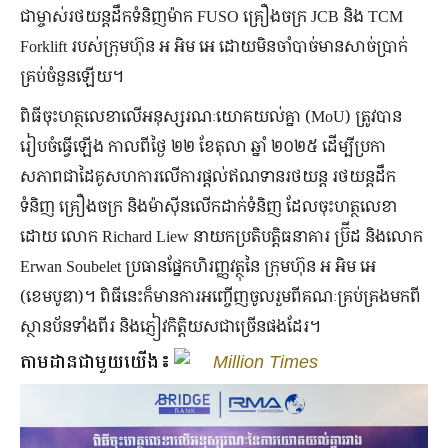
ជាម្ចាស់រថយន្តដឹកទំនិញម៉ាក FUSO គ្រឿងចក្រ JCB និង TCM
Forklift របស់ក្រុមហ៊ុន អ អិម អេ ដោយមិនចាំបាច់មានសាច់ប្រាក់
គ្រប់ចំនួនឡើយ។
ពិធីចុះហត្ថលេខាលើអនុស្សរណៈយោគយល់គ្នា (MoU) ត្រូវបាន
រៀបចំធ្វើឡើង កាលពីថ្ងៃ ២២ ខែតុលា ឆ្នាំ ២០២៥ ដើម្បីប្រកា
សភាពជាដៃគូសហការលើការផ្តល់ឥណទានរថយន្ត រថយន្តដឹក
ទំនិញ គ្រឿងចក្រ និងម៉ាស៊ីនលើកដាក់ទំនិញ ដែលចុះហត្ថលេខា
ដោយ លោក Richard Liew នាយកប្រតិបត្តិធនាគារ ប្រ៊ីដ និងលោក
Erwan Soubelet ប្រធានផ្នែកហិរញ្ញវត្ថុនៃ ក្រុមហ៊ុន អ អិម អេ
(ខេមបូឌា)។ ពិធីនេះក៏មានការអញ្ចើញចូលរួមពីគណៈគ្រប់គ្រងមកពី
ស្ថានប័នទាំងពីរ និងភ្ញៀវកិត្តិយសជាច្រើនផងដែរ។
តាមដានជាមួយយើង៖
Million Times