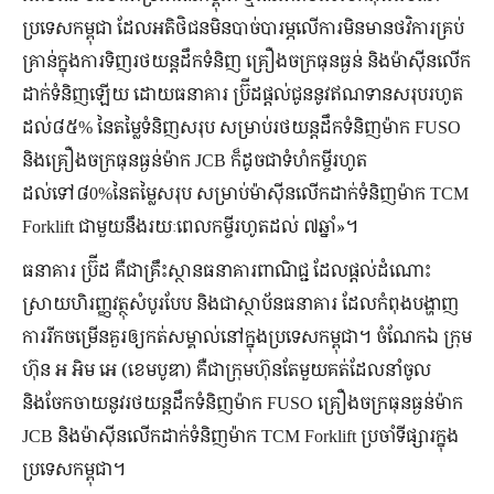
ប្រទេសកម្ពុជា ដែលអតិថិជនមិនបាច់បារម្ភលើការមិនមានថវិការគ្រប់
គ្រាន់ក្នុងការទិញរថយន្តដឹកទំនិញ គ្រឿងចក្រធុនធ្ងន់ និងម៉ាស៊ីនលើក
ដាក់ទំនិញឡើយ ដោយធនាគារ ប្រ៊ីដផ្តល់ជូននូវឥណទានសរុបរហូត
ដល់៨៥% នៃតម្លៃទំនិញសរុប សម្រាប់រថយន្តដឹកទំនិញម៉ាក FUSO
និងគ្រឿងចក្រធុនធ្ងន់ម៉ាក JCB ក៏ដូចជាទំហំកម្ចីរហូត
ដល់ទៅ៨0%នៃតម្លៃសរុប សម្រាប់ម៉ាស៊ីនលើកដាក់ទំនិញម៉ាក TCM
Forklift ជាមួយនឹងរយៈពេលកម្ចីរហូតដល់ ៧ឆ្នាំ»។
ធនាគារ ប្រ៊ីដ គឺជាគ្រឹះស្ថានធនាគារពាណិជ្ជ ដែលផ្តល់ដំណោះ
ស្រាយហិរញ្ញវត្ថុសំបូរបែប និងជាស្ថាប័នធនាគារ ដែលកំពុងបង្ហាញ
ការរីកចម្រើនគួរឲ្យកត់សម្គាល់នៅក្នុងប្រទេសកម្ពុជា។ ចំណែកឯ ក្រុម
ហ៊ុន អ អិម អេ (ខេមបូឌា) គឺជាក្រុមហ៊ុនតែមួយគត់ដែលនាំចូល
និងចែកចាយនូវរថយន្តដឹកទំនិញម៉ាក FUSO គ្រឿងចក្រធុនធ្ងន់ម៉ាក
JCB និងម៉ាស៊ីនលើកដាក់ទំនិញម៉ាក TCM Forklift ប្រចាំទីផ្សារក្នុង
ប្រទេសកម្ពុជា។