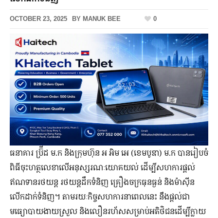
OCTOBER 23, 2025
BY
MANUK BEE
0
ធនាគារ ប្រ៊ីដ ម.ក និងក្រុមហ៊ុន អ អិម អេ (ខេមបូឌា) ម.ក បានរៀបចំ
ពិធីចុះហត្ថលេខាលើអនុស្សរណៈយោគយល់ ដើម្បីសហការផ្តល់
ឥណទានរថយន្ត រថយន្តដឹកទំនិញ គ្រឿងចក្រធុនធ្ងន់ និងម៉ាស៊ីន
លើកដាក់ទំនិញ។ តាមរយៈកិច្ចសហការនាពេលនេះ នឹងផ្តល់ជា
មធ្យោបាយងាយស្រួល និងលឿនរហ័សសម្រាប់អតិថិជនដើម្បីក្លាយ