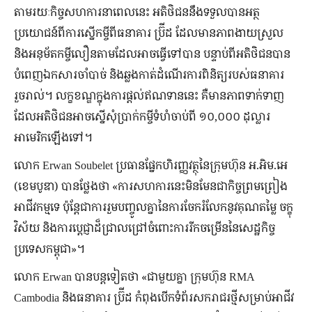
តាមរយៈកិច្ចសហការនាពេលនេះ អតិថិជននឹងទទួលបានអត្ថ
ប្រយោជន៍ពីការស្នើកម្ចីពីធនាគារ ប្រ៊ីដ ដែលមានភាពងាយស្រួល
និងអនុម័តកម្ចីលឿនតាមដែលអាចធ្វើទៅបាន បន្ទាប់ពីអតិថិជនបាន
បំពេញឯកសារចាំបាច់ និងឆ្លងកាត់ដំណើរការពិនិត្យរបស់ធនាគារ
រួចរាល់។ លក្ខខណ្ឌក្នុងការផ្តល់ឥណទាននេះ គឺមានភាពទាក់ទាញ
ដែលអតិថិជនអាចស្នើសុំប្រាក់កម្ចីទំហំចាប់ពី ១០,០០០ ដុល្លារ
អាមេរិកឡើងទៅ។
លោក Erwan Soubelet ប្រធានផ្នែកហិរញ្ញវត្ថុនៃក្រុមហ៊ុន អ.អិម.អេ
(ខេមបូឌា) បានថ្លែងថា «ការសហការនេះមិនមែនជាកិច្ចព្រមព្រៀង
អាជីវកម្មទេ ប៉ុន្តែជាការរួមបញ្ចូលគ្នានៃការចែករំលែកនូវគុណតម្លៃ ចក្ខុ
វិស័យ និងការប្តេជ្ញាដ៏ជ្រាលជ្រៅចំពោះការរីកចម្រើននៃសេដ្ឋកិច្ច
ប្រទេសកម្ពុជា»។
លោក Erwan បានបន្តទៀតថា «ជាមួយគ្នា ក្រុមហ៊ុន RMA
Cambodia និងធនាគារ ប្រ៊ីដ កំពុងបើកទំព័រសករាជរថ្មីសម្រាប់អាជីវ