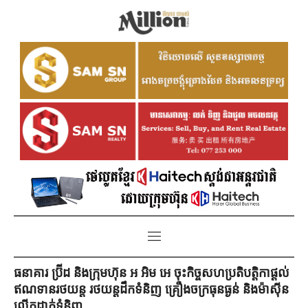
ធនាគារ ប្រ៊ីដ និងក្រុមហ៊ុន អ អិម អេ ចុះកិច្ចសហប្រតិបត្តិកាផ្តល់
ឥណទានរថយន្ត រថយន្តដឹកទំនិញ គ្រឿងចក្រធុនធ្ងន់ និងម៉ាស៊ីន
លើកដាក់ទំនិញ