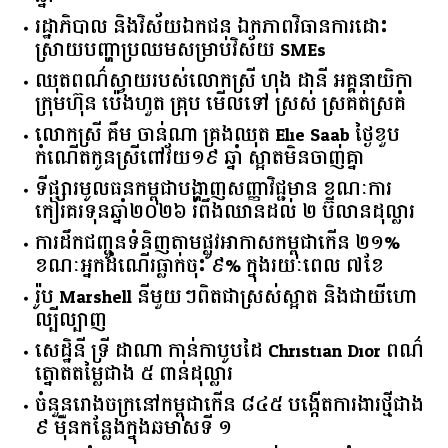
កម្ពុជា​បាត់បង់​ចំណូល​ជាង​ ​១២៥​ ​លាន​ដុល្លារ​ក្នុង​មួយ​
ឆ្នាំ​
រដ្ឋាភិបាល​ ​និង​វិស័យ​ឯកជន ​ឯកភាព​វិធានការ​ដោះ
ស្រាយ​បញ្ហា​ប្រឈម​​សម្រាប់​វិស័យ​ ​SMEs​
ឈុតពណ៌ស្វាយរបស់លោកស្រី ហុង ដានី អគ្គ​នាយិកា​
ក្រុមហ៊ុន ប៉េងហួត គ្រុប មើលទៅ ស្រស់ ស្រគត់ស្រគំ
លោកស្រី គឹម ចាន់ណា គ្រងឈុត Elie Saab ថ្ងៃខួប
កំណើតកូនស្រីពៅវ័យ១៩ ឆ្នាំ ស្អាតមិនចាញ់គ្នា
ទីផ្សារ​មូលធន​កម្ពុជា​បង្ហាញ​សញ្ញា​វិជ្ជមាន​ ​ខណៈ​ការ​
កៀរគរ​ទុន​ឆ្នាំ​២០២៦​ ​រំពឹង​ឈានដល់​ ​២​ ​ប៊ីលាន​ដុល្លារ​
ការដឹកជញ្ជូនទំនិញតាមផ្លូវអាកាសកម្ពុជាកើន ២១%
ខណៈអ្នកដំណើរធ្លាក់ចុះ ៩% ក្នុងរយៈពេល ៧ខែ
រ៉ូប Marshell នីមួយៗពិតជាស្រស់ស្អាត និងជាយីហោ
ល្បីល្បាញ
សេដ្ឋិនី ទ្រី ដាណា កាន់កាបូបដៃ Christian Dior ពណ៌
ត្នោតតម្លៃជាង ៥ ពាន់ដុល្លារ