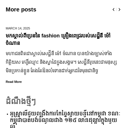
More posts
DECEMBER 28,
2025
សេដ្ឋីនី ម៉ៅ
ឆ្លងឆ្នាំសកល អាជ្ញាធររាជធានីភ្នំពេញ នឹងបើកឱ្យដ
ជើងរយៈពេល ៣ថ្ងៃ
ង​ច្បាស់​ទាំង​
ដើម្បីជំរុញ និងលើកកម្ពស់វិស័យទេសចរណ៍នៅរាជធ
ី​រូប​នេះ​ជា​មនុស្ស​
កាន់តែរស់រវើក ស្របពេលដែលពិភពលោកទាំងមូល នឹ
ានិច្ច
ឆ្នាំសកល ២០២៦នាពេលខាងមុននេះ រដ្ឋបាលរាជធ
នឹងបើកឱ្យដំណើរការជាធម្មតានូវ “ផ្លូវថ្មើរជើងច
៣ថ្ងៃ
Read More
ដំណឹងថ្មីៗ
អូស្ត្រាលី​ជួយ​ពង្រឹង​ការ​កែច្នៃ​ស្វាយចន្ទី​នៅ​កម្ពុជា​ ​ខណៈ​