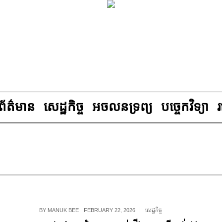
ព័ត៌មាន
សេដ្ឋកិច្ច
អចលនទ្រព្យ
បច្ចេកវិទ្យា
BY
MANUK BEE
FEBRUARY 22, 2026
សេដ្ឋកិច្ច