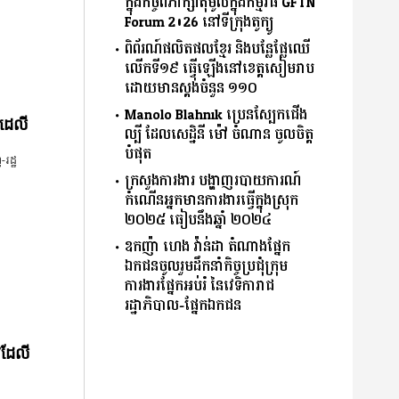
ក្នុងកិច្ចពិភាក្សាតុមូលក្នុងកម្មវិធី GFTN
Forum 2026 នៅទីក្រុងតូក្យូ
ពិព័រណ៍ផលិតផលខ្មែរ និងបន្លែផ្លែឈើ
លើកទី១៩ ធ្វើឡើងនៅខេត្តសៀមរាប
ដោយមានស្តង់ចំនួន ១១០
Manolo Blahnik ប្រេនស្បែកជើង
៉ូដេលី
ល្បី ដែលសេដ្ឋិនី ម៉ៅ ចំណាន ចូលចិត្ត
បំផុត
រដ្ឋ
ក្រសួងការងារ បង្ហាញរបាយការណ៍
កំណើនអ្នកមានការងារធ្វើក្នុងស្រុក
២០២៥ ធៀបនឹងឆ្នាំ ២០២៤
ឧកញ៉ា ហេង វ៉ាន់ដា តំណាងផ្នែក
ឯកជនចូលរួមដឹកនាំកិច្ចប្រជុំក្រុម
ការងារផ្នែកអប់រំ នៃវេទិការាជ
រដ្ឋាភិបាល-ផ្នែកឯកជន
វដែលី