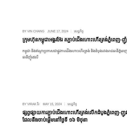
BY
VIN CHANG
JUNE 17, 2024
សេដ្ឋកិច្ច
ក្រុមហ៊ុនកម្ពុជាអង្គរអ៊ែរ តភ្ជាប់ជើងហោះហើរត្រង់ភ្នំពេញ-ញ
កម្ពុជា និងឥណ្ឌាប្រកាសជាផ្លូវការជើងហោះហើរត្រង់​ និងដំបូងរវាងរាជធានីភ្នំពេញ-
ធានីញ៉ូដេលី​
BY
VIRAK វីរៈ
MAY 15, 2024
សេដ្ឋកិច្ច
ផ្សព្វផ្សាយការភ្ជាប់ជើងហោះហើរត្រង់លើកដំបូងភ្នំពេញ-ញូ
ដែលនឹងចាប់ផ្ដើមនៅថ្ងៃទី ១៦ មិថុនា