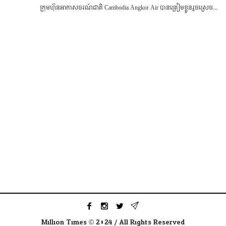
ក្រុមហ៊ុនអាកាសចរណ៍ជាតិ Cambodia Angkor Air ​បានត្រៀមខ្លួនរួចស្រេច...
Million Times © 2024 / All Rights Reserved