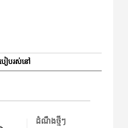
របៀបរស់នៅ
ដំណឹងថ្មីៗ