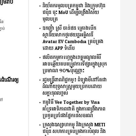
តសៀមរាប
និយ័តករមូលបត្រកម្ពុជា និងក្រុមហ៊ុន
ជប៉ុន ចុះ MoU ដើម្បីពង្រឹងវិស័យ
មូលបត្រ
 នៃ
ឧកញ៉ា ស្រី ចាន់ថន គ្រោងបើក
ាប់
ស្ថានីយសាកថ្មរថយន្តអគ្គិសនី
Avatar EV Cambodia គ្រប់គ្រង
ដោយ APP ទំនើប
ផលិតកម្មកាហ្វេក្នុងខេត្តមណ្ឌលគិរី
អាចឆ្លើយតបតម្រូវការទីផ្សារក្នុងស្រុក
ប្រមាណ ១០%ប៉ុណ្ណោះ
រដ្ឋមន្ត្រីពាណិជ្ជកម្ម៖ ដំឡូងមីនៅតែជា
ដំណើរឲ្យ
ដំណាំយុទ្ធសាស្ត្រមួយប្រកបដោយ
សក្តានុពលខ្ពស់
ដៅ
កម្មវិធី Vee Together by Visa
គាំទ្រអាទិភាពជាតិ ក្នុងការពង្រឹងភាព
ប្រកួតប្រជែងផ្នែកទេសចរណ៍
ក្រសួងឧស្សាហកម្ម និងក្រសួង METI
ជប៉ុន សហការគ្រប់គ្រងការបំពុល និង