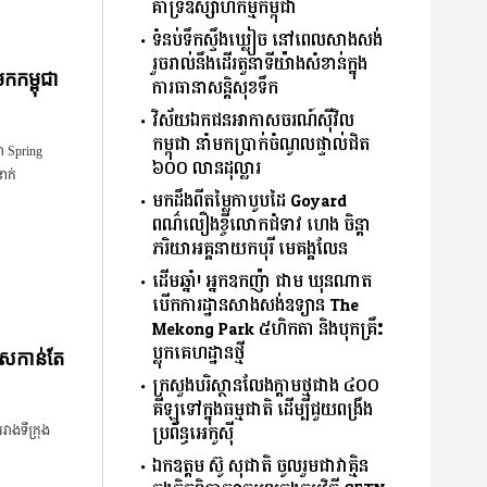
គាំទ្រឧស្សាហកម្មកម្ពុជា
ទំនប់ទឹកស្ទឹងឃ្លៀច នៅពេលសាងសង់
រួចរាល់នឹងដើរតួនាទីយ៉ាងសំខាន់ក្នុង
កកម្ពុជា
ការធានាសន្តិសុខទឹក
វិស័យឯកជនអាកាសចរណ៍ស៊ីវិល
កម្ពុជា នាំមកប្រាក់ចំណូលផ្ទាល់ជិត
៍ Spring
៦០០ លានដុល្លារ
ាក់
មកដឹងពីតម្លៃកាបូបដៃ Goyard
ពណ៌លឿងខ្ចីលោកជំទាវ ហេង ចិន្ដា
ភរិយាអគ្គនាយកបុរី មេគង្គលែន
ដើមឆ្នាំ! អ្នកឧកញ៉ា ជាម ឃុនណាត
បើកការដ្ឋានសាងសង់ឧទ្យាន The
Mekong Park ៥ហិកតា និងបុកគ្រឹះ
ប្លុកគេហដ្ឋានថ្មី
ើសកាន់តែ
ក្រសួងបរិស្ថានលែងក្តាមថ្មជាង ៤០០
គីឡូទៅក្នុងធម្មជាតិ ដើម្បីជួយពង្រឹង
ប្រព័ន្ធអេកូស៊ី
ាងទីក្រុង
ឯកឧត្តម ស៊ូ សុជាតិ ចូលរួមជាវាគ្មិន