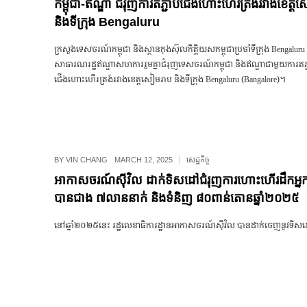
កម្ពុជា-ឥណ្ឌា ជំរុញការតភ្ជាប់ជើងហោះហើរត្រង់រវាងខេត្
និងទីក្រុង Bengaluru
ក្រសួងទេសចរណ៍កម្ពុជា និងស្ថានកុងស៊ុលកិត្តិយសកម្ពុជាប្រចាំទីក្រុង Bengaluru
សាធារណរដ្ឋឥណ្ឌាសហការរួមគ្នាជំរុញទេសចរណ៍កម្ពុជា និងឥណ្ឌាជាមួយការតភ្ជ
ជើងហោះហើរត្រង់រវាងខេត្តសៀមរាប និងទីក្រុង Bengaluru (Bangalore)។
BY
VIN CHANG
MARCH 12, 2025
សេដ្ឋកិច្ច
អាកាសចរណ៍ស៊ីវិល ដាក់ទិសដៅជំរុញការហោះហើរដឹកអ្នក
បានជាង ៧លាននាក់ និងទំនិញ ៨០ពាន់តោនឆ្នាំ២០២៥
នៅឆ្នាំ២០២៥នេះ រដ្ឋលេខាធិការដ្ឋានអាកាសចរណ៍ស៊ីវិល បានដាក់ចេញនូវទិស