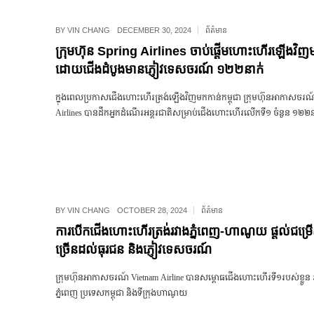
BY
VIN CHANG
DECEMBER 30, 2024
ព័ត៌មាន
ក្រុមហ៊ុន Spring Airlines ចាប់ផ្តើមហោះហើរឡើងវិញម
ដោយជើងដំបូងមានភ្ញៀវទេសចរណ៍ ១២២នាក់
ក្នុងពេលប្រកាសជើងហោះហើរត្រង់ឡើងវិញមកកាន់កម្ពុជា ក្រុមហ៊ុនអាកាសចរណ
Airlines បានដឹកអ្នកដំណើរអន្តរជាតិសម្រាប់ជើងហោះហើរលើកទី១ ចំនួន ១២២ន
BY
VIN CHANG
OCTOBER 28, 2024
ព័ត៌មាន
ការបើកជើងហោះហើរត្រង់រវាងភ្នំពេញ-ហាណូយ ផ្តល់ជម្រ
ច្រើនដល់ធុរជន និងភ្ញៀវទេសចរណ៍
ក្រុមហ៊ុនអាកាសចរណ៍ Vietnam Airline បានសម្ពោធជើងហោះហើរទី១របស់ខ្លួន រវ
ភ្នំពេញ ប្រទេសកម្ពុជា និងទីក្រុងហាណូយ