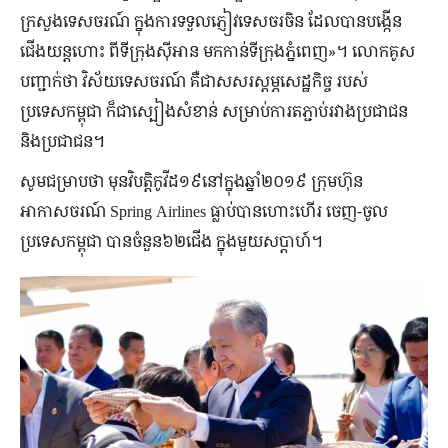
ក្រសួងទេសចរណ៍ ក្នុងការទទួលភ្ញៀវទេសចរចិន ដែលបានបង្កើន
ជើងយន្ដហោះ ពីទីក្រុងស៊ីអាន មកកាន់ទីក្រុងភ្នំពេញ»។ លោកគូស
បញ្ជាក់ថា វិស័យទេសចរណ៍ គឺជាសសរស្ដម្ភសេដ្ឋកិច្ច របស់
ប្រទេសកម្ពុជា ក៏ជាស្បៀងសំខាន់ សម្រាប់ការតភ្ជាប់រវាងប្រជាជន
និងប្រជាជន។
សូមជម្រាបថា មុនវិបត្តិកូវីដ១៩នៅក្នុងឆ្នាំ២០១៩ ក្រុមហ៊ុន
អាកាសចរណ៍ Spring Airlines ធ្លាប់បានហោះហើរ ចេញ-ចូល
ប្រទេសកម្ពុជា បានចំនួន៦២ជើង ក្នុងមួយសប្ដាហ៍។