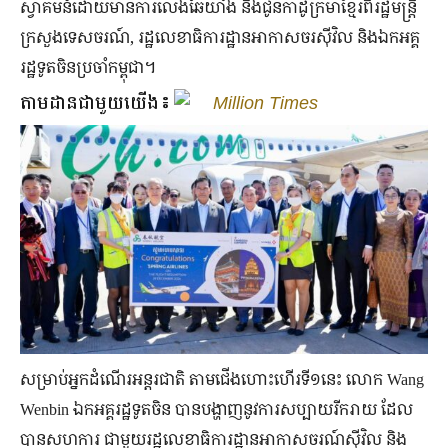
ស្វាគមន៍ដោយមានការលេងឆៃយាំង និងជូនកាដូក្រមាខ្មែរពីរដ្ឋមន្រ្តី
ក្រសួងទេសចរណ៍, រដ្ឋលេខាធិការដ្ឋានអាកាសចរស៊ីវិល និងឯកអគ្គ
រដ្ឋទូតចិនប្រចាំកម្ពុជា។
តាមដានជាមួយយើង៖
Million Times
សម្រាប់អ្នកដំណើរអន្តរជាតិ តាមជើងហោះហើរទី១នេះ លោក Wang
Wenbin ឯកអគ្គរដ្ឋទូតចិន បានបង្ហាញនូវការសប្បាយរីករាយ ដែល
បានសហការ ជាមួយរដ្ឋលេខាធិការដ្ឋានអាកាសចរណ៍ស៊ីវិល និង