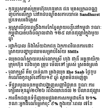
កូនប្រុសម្ចាស់ក្រុមហ៊ុនហនុមាន ផន មុតសុក្រឆពណ្ណ
ញ្ចប់ការសិក្សា នៅរាជបណ្ឌិតសភាយោធា Sandhurst
ប្រទេសអង់គ្លេស
អូស្ត្រាលី​ជួយ​ពង្រឹង​ការ​កែច្នៃ​ស្វាយចន្ទី​នៅ​កម្ពុជា​ ​ខណៈ​
កម្ពុជា​បាត់បង់​ចំណូល​ជាង​ ​១២៥​ ​លាន​ដុល្លារ​ក្នុង​មួយ​
ឆ្នាំ​
រដ្ឋាភិបាល​ ​និង​វិស័យ​ឯកជន ​ឯកភាព​វិធានការ​ដោះ
ស្រាយ​បញ្ហា​ប្រឈម​​សម្រាប់​វិស័យ​ ​SMEs​
ឈុតពណ៌ស្វាយរបស់លោកស្រី ហុង ដានី អគ្គ​នាយិកា​
ក្រុមហ៊ុន ប៉េងហួត គ្រុប មើលទៅ ស្រស់ ស្រគត់ស្រគំ
លោកស្រី គឹម ចាន់ណា គ្រងឈុត Elie Saab ថ្ងៃខួប
កំណើតកូនស្រីពៅវ័យ១៩ ឆ្នាំ ស្អាតមិនចាញ់គ្នា
ទីផ្សារ​មូលធន​កម្ពុជា​បង្ហាញ​សញ្ញា​វិជ្ជមាន​ ​ខណៈ​ការ​
កៀរគរ​ទុន​ឆ្នាំ​២០២៦​ ​រំពឹង​ឈានដល់​ ​២​ ​ប៊ីលាន​ដុល្លារ​
ការដឹកជញ្ជូនទំនិញតាមផ្លូវអាកាសកម្ពុជាកើន ២១%
ខណៈអ្នកដំណើរធ្លាក់ចុះ ៩% ក្នុងរយៈពេល ៧ខែ