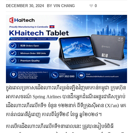
DECEMBER 30, 2024
BY
VIN CHANG
0
ក្នុងពេលប្រកាសជើងហោះហើរត្រង់ឡើងវិញមកកាន់កម្ពុជា ក្រុមហ៊ុន
អាកាសចរណ៍ Spring Airlines បានដឹកអ្នកដំណើរអន្តរជាតិសម្រាប់
ជើងហោះហើរលើកទី១ ចំនួន ១២២នាក់ ពីទីក្រុងស៊ីអាន (Xi’an) មក
កាន់រាជធានីភ្នំពេញ កាលពីថ្ងៃទី២៩ ខែធ្នូ ឆ្នាំ២០២៤។
ការបើកជើងហោះហើរលើកទី១នាពេលនេះ ត្រូវបានរៀបចំពិធី