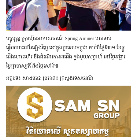
បច្ចុប្បន្ន ក្រុមហ៊ុនអាកាសចរណ៍ Spring Airlines បានចាប់
ផ្តើមហោះហើរឡើងវិញ នៅក្នុងប្រទេសកម្ពុជា ចាប់ពីថ្ងៃទី៣១ ខែធ្នូ
ជើងហោះហើរ នឹងដំណើរការ៣ជើង ក្នុងមួយសប្តាហ៍ នៅថ្ងៃអង្គារ
ថ្ងៃព្រហស្បតិ៍ និងថ្ងៃសៅរ៍៕
អត្ថបទ៖ សាងតេជៈ រូបភាព៖ ក្រសួងទេសចរណ៍