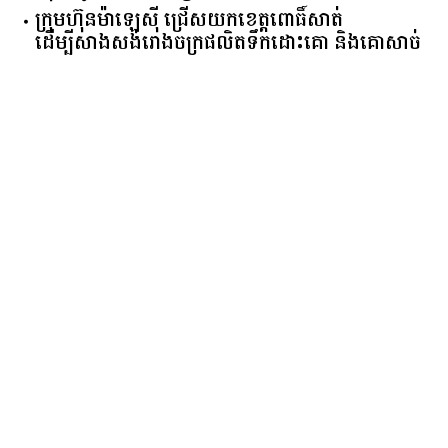
ក្រុមហ៊ុន​ម៉ាឡេស៊ី ជ្រើសយកខេត្ដពោធិ៍សាត់
ដើម្បីសាងសង់រោងចក្រផលិតទឹកដោះគោ និងគោសាច់