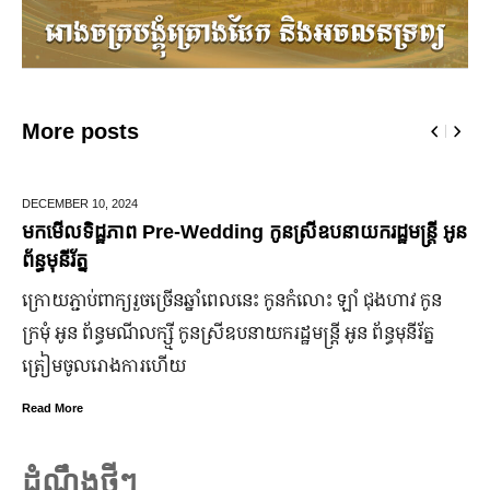
More posts
24
JUNE 25,
2024
ព Pre-Wedding កូនស្រីឧបនាយករដ្ឋមន្រ្តី អូន
មកដឹងប្រាក់ចំណ
ឆ្នាំ២០២៤
្យ​រួច​ច្រើន​ឆ្នាំ​ពេលនេះ កូនកំលោះ ឡាំ ជុងហាវ កូន
ក្រុមហ៊ុន Ford 
ីលក្ស្មី កូនស្រី​ឧបនាយករដ្ឋមន្ត្រី អូន ព័ន្ធមុនីរ័ត្ន
ឡើង បើទោះបីវិបត
ងការ​ហើយ
ប្រសើរ។
Read More
ដំណឹងថ្មីៗ