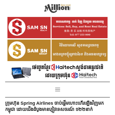
ក្រុមហ៊ុន Spring Airlines ចាប់ផ្តើមហោះហើរឡើងវិញមក
កម្ពុជា ដោយជើងដំបូងមានភ្ញៀវទេសចរណ៍ ១២២នាក់