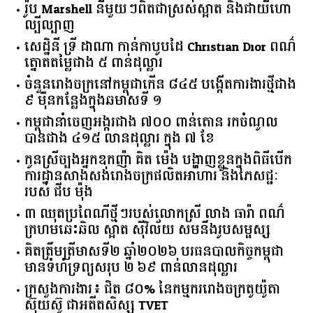
រ៉ូប Marshell នីមួយៗពិតជាស្រស់ស្អាត និងជាយីហោ
ល្បីល្បាញ
សេដ្ឋិនី ទ្រី ដាណា កាន់កាបូបដៃ Christian Dior ពណ៌
ត្នោតតម្លៃជាង ៥ ពាន់ដុល្លារ
ចំនួន​រោងចក្រ​នៅ​កម្ពុជា​កើន​ ​៨៤៥​ ​បង្កើត​ការងារ​ថ្មី​ជាង​
​៩​ ​ម៉ឺន​កន្លែង​ក្នុង​ឆមាស​ទី ​១​
កម្ពុជានាំចេញអង្ករជាង ៧០០ ពាន់តោន រកចំណូល
បានជាង ៤១៥ លានដុល្លារ ក្នុង ៧ ខែ
កូនស្រីច្បងអ្នកឧកញ៉ា គិត ម៉េង បង្ហាញខ្លួនក្នុងពិធីបើក
ការដ្ឋានសាងសង់រោងចក្រផលិតអាហារ និងភេសជ្ជៈ
របស់ ជីប ម៉ុង
៣ ឈុតប្រពៃណីថ្មីៗរបស់លោកស្រី លាង ធារ៉ា ពណ៌
ក្រហមឆេះឆិល ស្អាត ​ស៊ីវិល័យ សមនឹងរូបសម្ផស្ស
គិត​ត្រឹមត្រីមាស​ទី​២​ ​ឆ្នាំ​២០២៦​ បរធន​បាលកិច្ច​កម្ពុជា​ ​
មាន​ទំហំ​ទ្រព្យ​សរុប​ ​២.៦៩​ ​ពាន់លាន​ដុល្លារ​
ក្រសួង​ការងារ​៖ ​ជិត​ ​៨០​% ​នៃ​កម្មករ​រោងចក្រ​តូយ៉ូតា ​
ស៊ុយ​ស៊ូ ​ជា​អតីត​សិស្ស​ ​TVET​