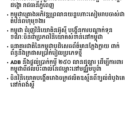
ដង្កោ រាជធានីភ្នំពេញ
កម្ពុជា​គ្រោង​អភិវឌ្ឍ​ព្រលានយន្តហោះ​សៀមរាប​ចាស់​ជា​
តំបន់​ពហុ​មុខងារ​
កម្ពុជា​ ​ជំរុញ​វិនិយោគិន​អ៊ូស៊ី ​បង្កើន​ការ​បណ្តាក់ទុន ​
ខណៈ​ចិន​ជា​ប្រភព​វិនិយោគ​សំខាន់​នៅ​កម្ពុជា​
ធនាគារ​ជាតិ​នៃ​កម្ពុជា​បដិសេធ​ព័ត៌មាន​ក្លែងក្លាយ ​ពាក់
ព័ន្ធ​នឹង​ក្រដាស​ប្រាក់​រៀល​ប្រភេទ​ថ្មី​
ADB​ ​នឹង​ផ្តល់​ប្រាក់​កម្ចី ​២៥០​ ​លាន​ដុល្លារ ​ដើម្បី​ការពារ​
កម្ពុជា​ពី​ផលប៉ះពាល់​នៃ​ជម្លោះ​នៅ​មជ្ឈិមបូព៌ា
ចិនវិនិយោគបង្កើតរោងចក្រផលិតឧស្ម័នពីខ្យល់ដំបូងគេ
នៅកំពង់ស្ពឺ