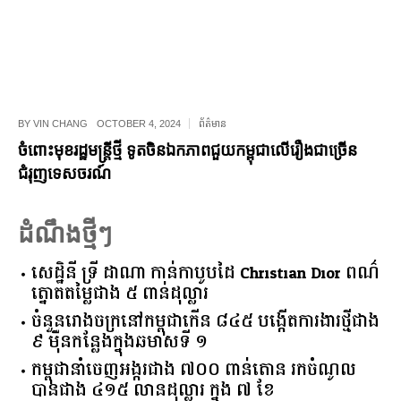
BY
VIN CHANG
OCTOBER 4, 2024
ព័ត៌មាន
ចំពោះមុខរដ្ឋមន្រ្តីថ្មី ទូតចិនឯកភាពជួយកម្ពុជាលើរឿងជាច្រើន
ជំរុញទេសចរណ៍
ដំណឹងថ្មីៗ
សេដ្ឋិនី ទ្រី ដាណា កាន់កាបូបដៃ Christian Dior ពណ៌
ត្នោតតម្លៃជាង ៥ ពាន់ដុល្លារ
ចំនួន​រោងចក្រ​នៅ​កម្ពុជា​កើន​ ​៨៤៥​ ​បង្កើត​ការងារ​ថ្មី​ជាង​
​៩​ ​ម៉ឺន​កន្លែង​ក្នុង​ឆមាស​ទី ​១​
កម្ពុជានាំចេញអង្ករជាង ៧០០ ពាន់តោន រកចំណូល
បានជាង ៤១៥ លានដុល្លារ ក្នុង ៧ ខែ