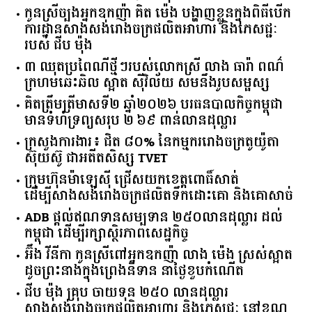
កូនស្រីច្បងអ្នកឧកញ៉ា គិត ម៉េង បង្ហាញខ្លួនក្នុងពិធីបើក
ការដ្ឋានសាងសង់រោងចក្រផលិតអាហារ និងភេសជ្ជៈ
របស់ ជីប ម៉ុង
៣ ឈុតប្រពៃណីថ្មីៗរបស់លោកស្រី លាង ធារ៉ា ពណ៌
ក្រហមឆេះឆិល ស្អាត ​ស៊ីវិល័យ សមនឹងរូបសម្ផស្ស
គិត​ត្រឹមត្រីមាស​ទី​២​ ​ឆ្នាំ​២០២៦​ បរធន​បាលកិច្ច​កម្ពុជា​ ​
មាន​ទំហំ​ទ្រព្យ​សរុប​ ​២.៦៩​ ​ពាន់លាន​ដុល្លារ​
ក្រសួង​ការងារ​៖ ​ជិត​ ​៨០​% ​នៃ​កម្មករ​រោងចក្រ​តូយ៉ូតា ​
ស៊ុយ​ស៊ូ ​ជា​អតីត​សិស្ស​ ​TVET​
ក្រុមហ៊ុន​ម៉ាឡេស៊ី ជ្រើសយកខេត្ដពោធិ៍សាត់
ដើម្បីសាងសង់រោងចក្រផលិតទឹកដោះគោ និងគោសាច់
ADB ផ្តល់ឥណទានសម្បទាន ២៥០លានដុល្លារ ដល់
កម្ពុជា ដើម្បីរក្សាស្ថិរភាពសេដ្ឋកិច្ច
អ៊ឹង វីនីកា កូនស្រីពៅអ្នកឧកញ៉ា លាង ម៉េង ស្រស់ស្អាត
ដូចព្រះនាងក្នុងព្រេងនិទាន នាថ្ងៃខួបកំណើត
ជីប ម៉ុង គ្រុប ចាយទុន ២៥០ លានដុល្លារ
សាងសង់រោងចក្រផលិតអាហារ និងភេសជ្ជៈ នៅខណ្ឌ