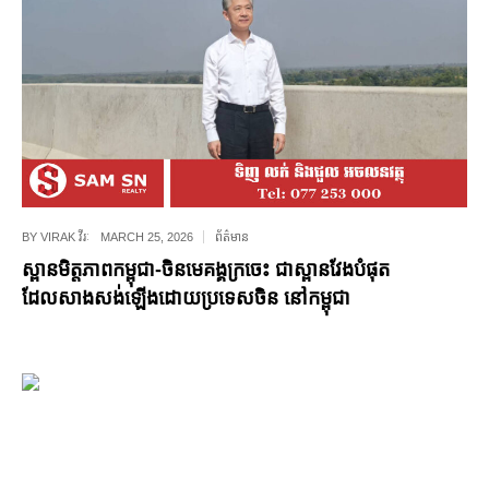
BY
VIRAK វីរៈ
MARCH 25, 2026
ព័ត៌មាន
ស្ពានមិត្តភាពកម្ពុជា-ចិនមេគង្គក្រចេះ ជាស្ពានវែងបំផុត
ដែលសាងសង់ឡើងដោយប្រទេសចិន នៅកម្ពុជា