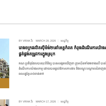
BY
VIRAK វីរៈ
MARCH 28, 2026
សេដ្ឋកិច្ច
រោងចក្រផលិតស៊ីម៉ង់២នៅខេត្តកំពត កំពុងដំណើរការយ៉ាង
ផ្គត់ផ្គង់តម្រូវការក្នុងស្រុក
គណៈប្រតិភូដែលបានចុះពិនិត្យ បានសង្កេតឃើញថា ក្រុមហ៊ុនទាំង២ខាងលើ បានន
ដំណើរការយ៉ាងសកម្ម ដោយបានផ្តល់ឱកាសការងារ និងបណ្តុះបណ្តាលជំនាញដល
ពលរដ្ឋខ្មែររាប់ពាន់នាក់
BY
VIRAK វីរៈ
MARCH 17, 2026
សេដ្ឋកិច្ច