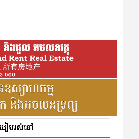
របៀបរស់នៅ