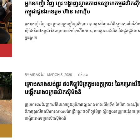
អ្នកឧកញ៉ា វិញ ហួរ បង្ហាញស្ថានភាពឧស្សាហកម្មផលិតស៊ី
កម្ពុជាជូ​នឯកឧត្តម ហ៊ាន សាហ៊ីប
អ្នកឧកញ៉ា វិញ ហួរ ប្រធានក្រុមប្រឹក្សាភិបាល បានគូសរំលេចអំពីស្ថានភាពនៃវិ
ស៊ីម៉ងត៍នៅកម្ពុជា ដែលរួមមានទំហំទុនវិនិយោគ, សមត្ថភាពផលិត និងផ្គត់ផ្គង់
ក្នុងស្រុក
BY
VIRAK វីរៈ
MARCH 5, 2026
ព័ត៌មាន
គ្រោងសាងសង់ផ្លូវ ៨០គីឡូម៉ែត្រក្នុងខេត្តក្រចះ នៃគម្រោងវ
បង្កើតរោងចក្រផលិតស៊ីម៉ងត៍
ក្រុមការងារជំរុញការវិនិយោគក្នុងភូមិភាគឦសាន កាលពីថ្ងៃទី៤ ខែមីនា បានរៀបចំកិ
ពិភាក្សាលើករណីការសាងសង់ពង្រីកផ្លូវ ៨០គីឡូម៉ែត្រ ស្ថិតក្នុងខេត្តក្រចះនៃគម្
បង្កើតរោងចក្រផលិតស៊ីម៉ងត៍