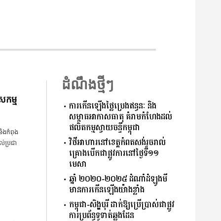
ដំណឹងថ្មីៗ
សកម្ម
ការកើនឡើងថ្លៃប្រេងឥន្ធនៈ និង
សម្ពាធអាកាសធាតុ គំរាមកំហែងដល់
ផលិតកម្មស្វាយចន្ទីកម្ពុជា
ិងកំពុង
វិថីអាហារនៅខេត្តកំពតសង់រួចរាល់
់ប្រជា
គ្រោងបើកជាផ្លូវការនៅថ្ងៃទី១១
មេសា
ឆ្នាំ ២០២០-២០២៥ ដំណាំដំឡូងមី
មានការកើនឡើងយ៉ាងខ្លាំង
កម្ពុជា-សិង្ហបុរី ដាក់ឱ្យប្រើប្រាស់ជាផ្លូវ
ការប្រព័ន្ធទូទាត់ឆ្លងដែន