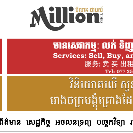
ព័ត៌មាន
សេដ្ឋកិច្ច
អចលនទ្រព្យ
បច្ចេកវិទ្យា