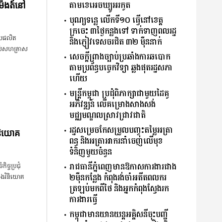
តាមខេអេចឃ្យូអរកូត
ម៉ងត៍នៅ
បុណ្យទន្លេ លើកទី១០ ធ្វើនៅខេត្ត
ក្រចេះ ៣ថ្ងៃកន្លងទៅ ទាក់ទាញពលរដ្ឋ
ស័យផលិត
និងភ្ញៀវទេសចរជិត ៣២ ម៉ឺននាក់
របស់សហគ្រាស
សេចក្តីព្រាងច្បាប់ប្រឆាំងការឆបោក
តាមប្រព័ន្ធបច្ចេកវិទ្យា ឆ្លងផុតរដ្ឋសភា
ហើយ
មន្ត្រីកម្ពុជា​ ប្រជុំពិភាក្សាជាមួយដៃគូ
អភិវឌ្ឍន៍ លើគម្រោងសាងសង់
មជ្ឈមណ្ឌលស្រាវជ្រាវជាតិ
រដ្ឋសម្រេចកែសម្រួលបញ្ចុះតម្លៃអត្រា
ិនិយោគ
ពន្ធ និងអត្រាអាករនាំចេញលើមុខ
ទំនិញមួយចំនួន​
រាជធានីភ្នំពេញមានឱកាសការងារជាង
ច្ចប្រជុំ
២ម៉ឺនកន្លែង កំពុងរង់ចាំអតីតពលករ
រោងវិនិយោគ
ត្រឡប់មកពីថៃ និងអ្នកកំពុងស្វែងរក
ការងារធ្វើ
កម្ពុជាមានយានយន្តអគ្គិសនីចុះបញ្ជី