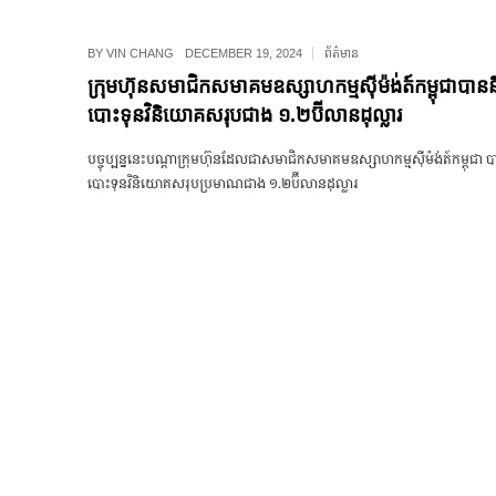
BY
VIN CHANG
DECEMBER 19, 2024
ព័ត៌មាន
ក្រុមហ៊ុន​សមាជិកសមាគមឧស្សាហកម្មស៊ីម៉ង់ត៍កម្ពុជាបានន
បោះទុនវិនិយោគសរុបជាង ១.២ប៊ីលានដុល្លារ
បច្ចុប្បន្ននេះ​បណ្តា​ក្រុមហ៊ុន​ដែល​ជា​សមាជិកសមាគមឧស្សាហកម្មស៊ីម៉ង់ត៍កម្ពុជា 
បោះទុនវិនិយោគសរុបប្រមាណជាង ១.២ប៊ីលានដុល្លារ