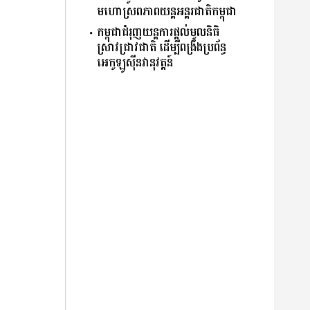
មហោស្រព​ភាពយន្ត​អន្តរជាតិ​កម្ពុជា
កម្ពុជាជំរុញយន្តការផ្តល់មូលនិធិ
ស្រាវជ្រាវជាតិ ដើម្បីពង្រឹងប្រព័ន្ធ
អេកូឡូស៊ីនវានុវត្តន៍