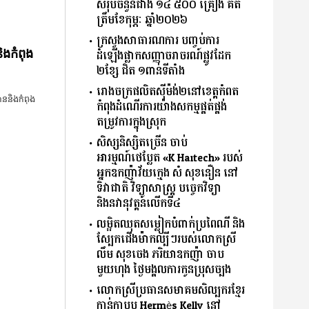
សរុបចំនួនជាង ១៤ ៥០០ គ្រឿង គិត
ត្រឹមខែកុម្ភៈ ឆ្នាំ២០២៦
ក្រសួងសាធារណការ បញ្ចប់ការ
ដំឡើងផ្លាកសញ្ញាចរាចរណ៍ផ្លូវដែក
ិងកំពុង
២ខ្សែ ជិត ១ពាន់ទីតាំង
រោងចក្រផលិតស៊ីម៉ង់២នៅខេត្តកំពត
បាននិងកំពុង
កំពុងដំណើរការយ៉ាងសកម្មផ្គត់ផ្គង់
តម្រូវការក្នុងស្រុក
សិស្ស​និស្សិត​ច្រើន ចាប់​
អារម្មណ៍ថេប្លែត «K Haitech» របស់​
អ្នក​ឧកញ៉ា​វ័យ​ក្មេង សំ សុខនឿន នៅ
ទិវាជាតិ ​វិទ្យាសាស្រ្ត​ បច្ចេកវិទ្យា
និងនវានុវត្តន៍លើកទី៤
លម្អិតឈុតសម្លៀកបំពាក់ប្រពៃណី និង
ស្បែកជើងម៉ាកល្បីៗរបស់លោកស្រី
លឹម សុខចេង ភរិយា​ឧកញ៉ា ចាប
មួយហុង ថ្ងៃមង្គលការកូនប្រុសច្បង
លោកស្រីប្រធាន​សមាគមសិល្បករខ្មែរ
កាន់កាបូប Hermès Kelly ​​នៅ