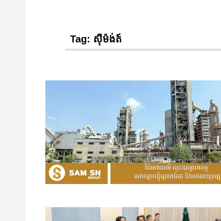
Tag:
ស៊ីម៉ង់ត៍